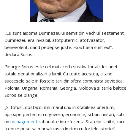
„Eu sunt aidoma Dumnezeului semit din Vechiul Testament.
Dumnezeu era invizibil, atotputernic, atotvazator,
benevolent, dand pedepse juste. Exact asa sunt eu!”,
declara Soros.
George Soros este cel mai acerb sustinator al ideii unei
totale denationalizari a lumii. Cu toate acestea, citand
succesele sale in fostele tari din sfera comunista sovietica,
Polonia, Ungaria, Romania, Georgia, Moldova si tarile baltice,
Soros se plange:
„Si totusi, obstacolul numarul unu in stabilirea unei lumi,
aproape perfecte, cu guvern, economie, si bani unitari, sub
un
management
rational, e interferenta Statelor Unite, care
trebuie puse sa marsaluiasca in ritm cu fortele istoriei”.