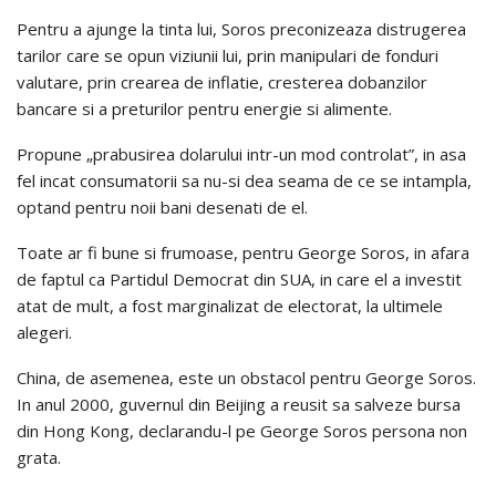
Pentru a ajunge la tinta lui, Soros preconizeaza distrugerea
tarilor care se opun viziunii lui, prin manipulari de fonduri
valutare, prin crearea de inflatie, cresterea dobanzilor
bancare si a preturilor pentru energie si alimente.
Propune „prabusirea dolarului intr-un mod controlat”, in asa
fel incat consumatorii sa nu-si dea seama de ce se intampla,
optand pentru noii bani desenati de el.
Toate ar fi bune si frumoase, pentru George Soros, in afara
de faptul ca Partidul Democrat din SUA, in care el a investit
atat de mult, a fost marginalizat de electorat, la ultimele
alegeri.
China, de asemenea, este un obstacol pentru George Soros.
In anul 2000, guvernul din Beijing a reusit sa salveze bursa
din Hong Kong, declarandu-l pe George Soros persona non
grata.