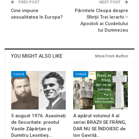
PREV POST
NEXT POST
Cine impune
Părintele Cleopa despre
sexualitatea în Europa?
Sfinții Trei Ierarhi –
Apostoli ai Cuvântului
lui Dumnezeu
YOU MIGHT ALSO LIKE
More From Author
Cultură
Cultură
5 august 1976. Asasinați
A apărut volumul 4 al
de Securitate: preotul
seriei BRAZII SE FRÂNG,
Vasile Zăpârțan și
DAR NU SE ÎNDOIESC de
Dumitru Leontieș…
Ion Gavrilă…