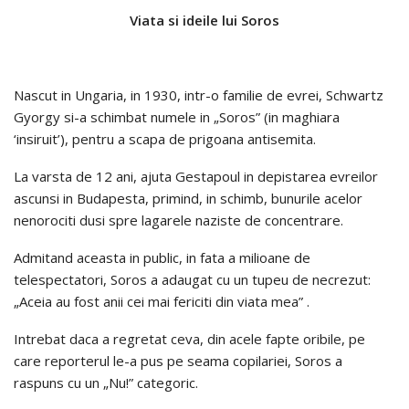
Viata si ideile lui Soros
Nascut in Ungaria, in 1930, intr-o familie de evrei, Schwartz
Gyorgy si-a schimbat numele in „Soros” (in maghiara
‘insiruit’), pentru a scapa de prigoana antisemita.
La varsta de 12 ani, ajuta Gestapoul in depistarea evreilor
ascunsi in Budapesta, primind, in schimb, bunurile acelor
nenorociti dusi spre lagarele naziste de concentrare.
Admitand aceasta in public, in fata a milioane de
telespectatori, Soros a adaugat cu un tupeu de necrezut:
„Aceia au fost anii cei mai fericiti din viata mea” .
Intrebat daca a regretat ceva, din acele fapte oribile, pe
care reporterul le-a pus pe seama copilariei, Soros a
raspuns cu un „Nu!” categoric.