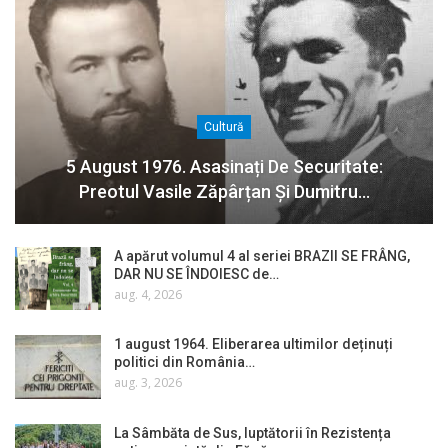
Cultură
5 August 1976. Asasinați De Securitate:
Preotul Vasile Zăpârțan Și Dumitru…
A apărut volumul 4 al seriei BRAZII SE FRÂNG,
DAR NU SE ÎNDOIESC de…
aug. 4, 2026
1 august 1964. Eliberarea ultimilor deținuți
politici din România…
aug. 3, 2026
La Sâmbăta de Sus, luptătorii în Rezistența