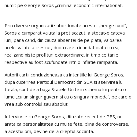
numit pe George Soros „criminal economic international”.
Prin diverse organizatii subordonate acestui „hedge fund”,
Soros a cumparat valuta la pret scazut, a stocat-o cateva
luni, pana cand, din cauza absentei de pe piata, valoarea
acelei valute a crescut, dupa care a inundat piata cu ea,
realizand niste profituri extraordinare, in timp ce tarile
respective au fost scufundate intr-o inflatie rampanta.
Autorii cartii concluzioneaza ca intentiile lui George Soros,
dupa cucerirea Partidul Democrat din SUA si aservirea lui
totala, sunt de a baga Statele Unite in schema lui pentru o
lume „cu un singur guvern si cu o singura moneda”, pe care o
vrea sub controlul sau absolut.
Interviurile cu George Soros, difuzate recent de PBS, ne
arata ca personalitatea cu multe fete, plina de controverse,
a acestui om, devine de-a dreptul socanta.