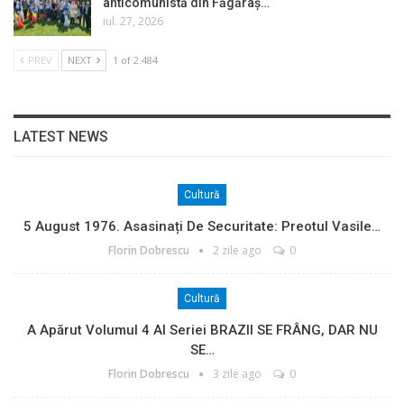
anticomunistă din Făgăraș…
iul. 27, 2026
PREV
NEXT
1 of 2.484
LATEST NEWS
Cultură
5 August 1976. Asasinați De Securitate: Preotul Vasile…
Florin Dobrescu
2 zile ago
0
Cultură
A Apărut Volumul 4 Al Seriei BRAZII SE FRÂNG, DAR NU
SE…
Florin Dobrescu
3 zile ago
0