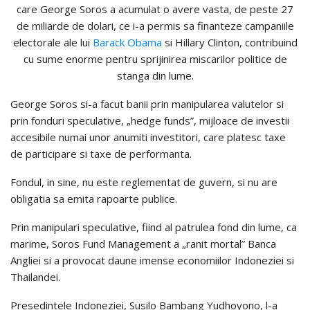
care George Soros a acumulat o avere vasta, de peste 27
de miliarde de dolari, ce i-a permis sa finanteze campaniile
electorale ale lui
Barack Obama
si Hillary Clinton, contribuind
cu sume enorme pentru sprijinirea miscarilor politice de
stanga din lume.
George Soros si-a facut banii prin manipularea valutelor si
prin fonduri speculative, „hedge funds”, mijloace de investii
accesibile numai unor anumiti investitori, care platesc taxe
de participare si taxe de performanta.
Fondul, in sine, nu este reglementat de guvern, si nu are
obligatia sa emita rapoarte publice.
Prin manipulari speculative, fiind al patrulea fond din lume, ca
marime, Soros Fund Management a „ranit mortal” Banca
Angliei si a provocat daune imense economiilor Indoneziei si
Thailandei.
Presedintele Indoneziei, Susilo Bambang Yudhoyono, l-a