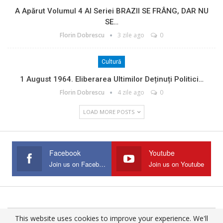
A Apărut Volumul 4 Al Seriei BRAZII SE FRÂNG, DAR NU
SE…
Florin Dobrescu
3 zile ago
0
Cultură
1 August 1964. Eliberarea Ultimilor Deținuți Politici…
Florin Dobrescu
4 zile ago
0
LOAD MORE POSTS
Facebook
Youtube
Join us on Facebook
Join us on Youtube
This website uses cookies to improve your experience. We'll
© 2025 - All Rights Reserved.