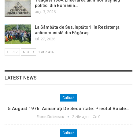
1 august 1964. Eliberarea ultimilor deținuți
politici din România…
aug. 3, 2026
La Sâmbăta de Sus, luptătorii în Rezistența
anticomunistă din Făgăraș…
iul. 27, 2026
PREV
NEXT
1 of 2.484
LATEST NEWS
Cultură
5 August 1976. Asasinați De Securitate: Preotul Vasile…
Florin Dobrescu
2 zile ago
0
Cultură