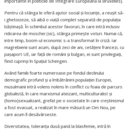
importante în politicile de Integrare Europeană la Bruxelles).
Pentru că stânga le oferă ajutor social şi locuinţe, a reuşit să-
i ghetoizeze, să aibă o viaţă complet separată de populaţia
băştinaşă. În schimbul acestor favoruri, în care intră inclusiv
ridicarea de moschei (sic), stânga primeşte voturi. Numai că,
intre timp, boom-ul economic s-a transformat în criză. Iar
magrebienii sunt acum, după zeci de ani, cetăţeni francezi, cu
paşaport UE, iar faţă de români şi bulgari, ei sunt privilegiați,
fiind cuprinşi în Spaţiul Schengen.
Având familii foarte numeroase pe fondul declinului
demografic profund şi a îmbătrânirii populaţiei Europei,
musulmanii intră volens nolens în conflict cu foaia de parcurs
globalistă, în care marxismul ateizant, multiculturalist şi
(homo)sexualizant, grefat pe o societate în care creştinismul
a fost evacuat, a realizat în mare măsură un Om Nou, pe
care acum îl desăvârseste.
Diversitatea, toleranţa dusă pană la blasfemie, intră în