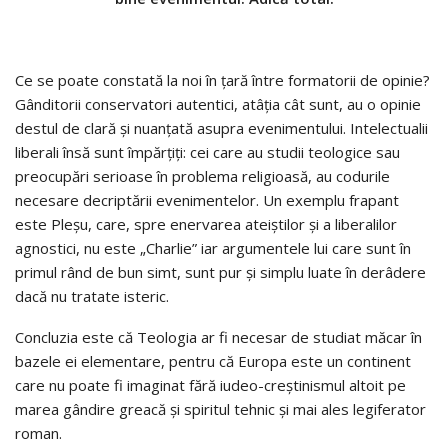
Ce se poate constată la noi în ţară între formatorii de opinie?
Gânditorii conservatori autentici, atâţia cât sunt, au o opinie
destul de clară și nuanțată asupra evenimentului. Intelectualii
liberali însă sunt împărţiţi: cei care au studii teologice sau
preocupări serioase în problema religioasă, au codurile
necesare decriptării evenimentelor. Un exemplu frapant
este Pleşu, care, spre enervarea ateiştilor şi a liberalilor
agnostici, nu este „Charlie” iar argumentele lui care sunt în
primul rând de bun simt, sunt pur şi simplu luate în derâdere
dacă nu tratate isteric.
Concluzia este că Teologia ar fi necesar de studiat măcar în
bazele ei elementare, pentru că Europa este un continent
care nu poate fi imaginat fără iudeo-creştinismul altoit pe
marea gândire greacă şi spiritul tehnic şi mai ales legiferator
roman.