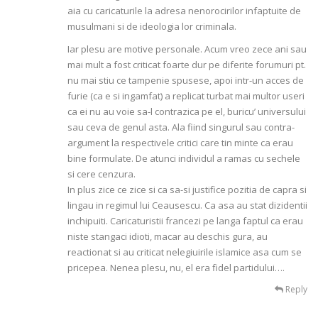
aia cu caricaturile la adresa nenorocirilor infaptuite de
musulmani si de ideologia lor criminala.
Iar plesu are motive personale. Acum vreo zece ani sau
mai mult a fost criticat foarte dur pe diferite forumuri pt.
nu mai stiu ce tampenie spusese, apoi intr-un acces de
furie (ca e si ingamfat) a replicat turbat mai multor useri
ca ei nu au voie sa-l contrazica pe el, buricu’ universului
sau ceva de genul asta. Ala fiind singurul sau contra-
argument la respectivele critici care tin minte ca erau
bine formulate. De atunci individul a ramas cu sechele
si cere cenzura.
In plus zice ce zice si ca sa-si justifice pozitia de capra si
lingau in regimul lui Ceausescu. Ca asa au stat dizidentii
inchipuiti. Caricaturistii francezi pe langa faptul ca erau
niste stangaci idioti, macar au deschis gura, au
reactionat si au criticat nelegiuirile islamice asa cum se
pricepea. Nenea plesu, nu, el era fidel partidului….
Reply