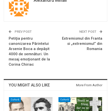
Alexandru Mihail
PREV POST
NEXT POST
Petiţia pentru
Extremismul din Franta
canonizarea Părintelui
si „extremismul” din
Arsenie Boca a depăşit
Romania
4000 de semnături. Un
mesaj emoţionant de la
Corina Chiriac
YOU MIGHT ALSO LIKE
More From Author
Cultură
Cultură