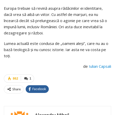
Europa trebuie să revină asupra rădăcinilor ei identitare,
dacă vrea să aibă un viitor. Cu astfel de marşuri, ea nu
încearcă decât să prelungească o agonie pe care vrea să o
impună lumii, inclusiv României. Ori asta duce inevitabil la
dezagregare şi război.
Lumea actuală este condusa de „oameni aleși”, care nu au o
bază teologică și nu cunosc istorie. Iar asta ne va costa pe
toți.
de
Iulian Capsali
862
1
Share
Facebook