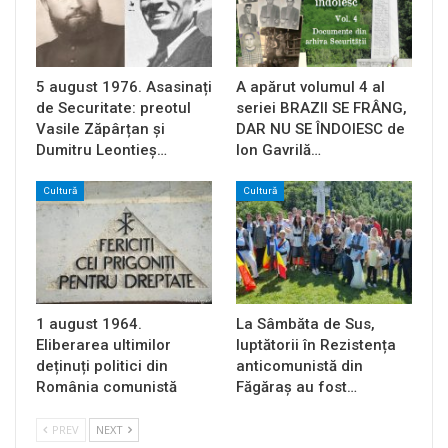
5 august 1976. Asasinați
A apărut volumul 4 al
de Securitate: preotul
seriei BRAZII SE FRÂNG,
Vasile Zăpârțan și
DAR NU SE ÎNDOIESC de
Dumitru Leontieș…
Ion Gavrilă…
Cultură
Cultură
1 august 1964.
La Sâmbăta de Sus,
Eliberarea ultimilor
luptătorii în Rezistența
deținuți politici din
anticomunistă din
România comunistă
Făgăraș au fost…
PREV
NEXT