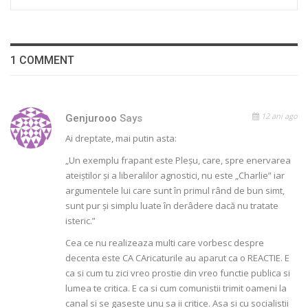
1 COMMENT
12 ani ago
Genjurooo
Says
Ai dreptate, mai putin asta:
„Un exemplu frapant este Pleşu, care, spre enervarea
ateiştilor şi a liberalilor agnostici, nu este „Charlie” iar
argumentele lui care sunt în primul rând de bun simt,
sunt pur şi simplu luate în derâdere dacă nu tratate
isteric.”
Cea ce nu realizeaza multi care vorbesc despre
decenta este CA CAricaturile au aparut ca o REACTIE. E
ca si cum tu zici vreo prostie din vreo functie publica si
lumea te critica. E ca si cum comunistii trimit oameni la
canal si se gaseste unu sa ii critice. Asa si cu socialistii