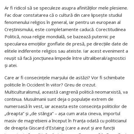
Ar fi ridicol să se speculeze asupra afinităţilor mele plesiene.
Fac doar constatarea că o cultură din care lipseşte studiul
fenomenului religios în general, iar pentru un european al
Creştinismului, este completamente caducă. Corectitudinea
Politică, noua religie mondială, se bazează puternic pe
specularea emoţiilor gonflate de presă, pe direcţiile date de
elitele indiferente religios sau ateiste. Iar acest eveniment a
reuşit să facă joncţiunea limpede între ultraliberali/agnostici
şi atei.
Care ar fi consecinţele marşului de astăzi? Vor fi schimbate
politicile în Occident în viitor? Greu de crezut.
Multiculturalismul, această cangrenă politică neomarxistă, va
continua. Musulmanii sunt deja o populaţie extrem de
numeroasă în vest, iar aceasta este consecinţa politicilor de
„dreapta” şi „de stânga” – aşa cum arata cineva, importul
masiv de magrebieni a început în Franţa odată cu politicianul
de dreapta Giscard d’Estaing (care a avut şi are funcţii