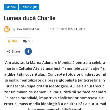
Editorial
Ultimele ştiri
Lumea după Charlie
Last updated
ian. 11, 2015
By
Alexandru Mihail
862
1
Share
Am asistat la Marea Adunare Mondială pentru a celebra
martirii Cultului Ateist-anarhist, în numele „civilizaţiei” şi
a „libertăţii cuvântului
„. Concepte folosite unidirecţional
şi instrumentalizate de presa globalistă (anticreştină în
substanţă) după criterii ideologice. Au ieşit anul trecut
tot un milion de oameni la Paris, fără să se facă chemări
în presa mondială, împotriva căsătoriilor homosexuale.
Practic, mass media ideologică a ocultat cât a putut mai
bine evenimentul. Adică total.