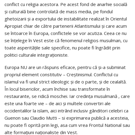
conflict cu religia acestora. Pe acest fond de anarhie socială
şi culturală bine controlată de mass media, pe fondul
ghetoizarii şi a exportului de instabilitate realizat în Orientul
Apropiat chiar de către partenerii Atlantismului şi care acum
se întoarce în Europa, conflictele se vor acutiza. Ceea ce nu
se înţelege în Vest este că fenomenul religios musulman, cu
toate asperităţile sale specifice, nu poate fi îngrădit prin
politici culturale integraţioniste.
Europa NU are un răspuns eficace, pentru că şi-a subminat
propriul element constitutiv – Creştinismul. Conflictul cu
islamul va fi unul strict ideologic şi de o parte, şi de cealaltă.
În locul bisericilor, acum închise sau transformate în
restaurante, se ridică moschei. Iar credinţa musulmană , care
este una foarte vie – de aici şi multele convertiri ale
occidentalilor la islam, aici intrând inclusiv gânditori celebri ca
Guenon sau Claudio Mutti – si exprimarea publică a acesteia,
nu poate fi oprită prin legi, asa cum vrea Frontul National sau
alte formațiuni naționaliste din Vest.