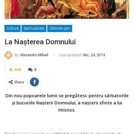
Cultură
Spiritualitate
Ultimele ştiri
La Naşterea Domnului
Last updated
dec. 24, 2014
By
Alexandru Mihail
634
0
Share
Din nou popoarele lumii se pregătesc pentru sărbatorile
şi bucuriile Naşterii Domnului, a naşterii sfinte a lui
Hristos.