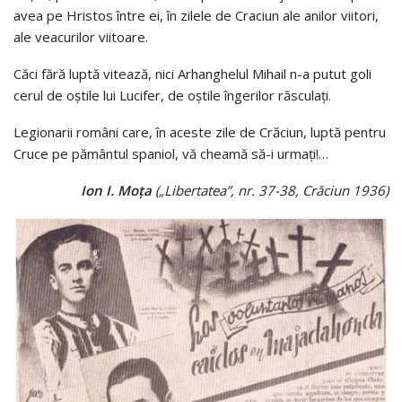
avea pe Hristos între ei, în zilele de Craciun ale anilor viitori,
ale veacurilor viitoare.
Căci fără luptă vitează, nici Arhanghelul Mihail n-a putut goli
cerul de oştile lui Lucifer, de oştile îngerilor răsculaţi.
Legionarii români care, în aceste zile de Crăciun, luptă pentru
Cruce pe pământul spaniol, vă cheamă să-i urmaţi!…
Ion I. Moţa
(„Libertatea”, nr. 37-38, Crăciun 1936)