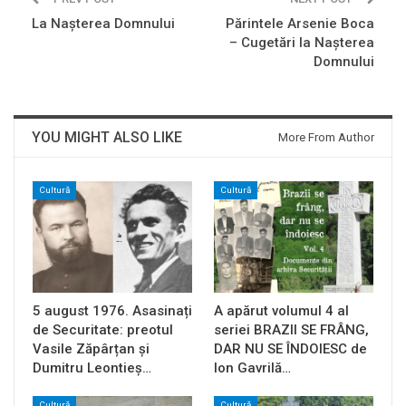
La Naşterea Domnului
Părintele Arsenie Boca
– Cugetări la Naşterea
Domnului
YOU MIGHT ALSO LIKE
More From Author
Cultură
Cultură
5 august 1976. Asasinați
A apărut volumul 4 al
de Securitate: preotul
seriei BRAZII SE FRÂNG,
Vasile Zăpârțan și
DAR NU SE ÎNDOIESC de
Dumitru Leontieș…
Ion Gavrilă…
Cultură
Cultură