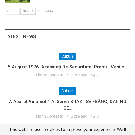
PREV
NEXT
1 of 2.484
LATEST NEWS
Cultură
5 August 1976. Asasinați De Securitate: Preotul Vasile…
Florin Dobrescu
2 zile ago
0
Cultură
A Apărut Volumul 4 Al Seriei BRAZII SE FRÂNG, DAR NU
SE…
Florin Dobrescu
3 zile ago
0
This website uses cookies to improve your experience. We'll
Cultură