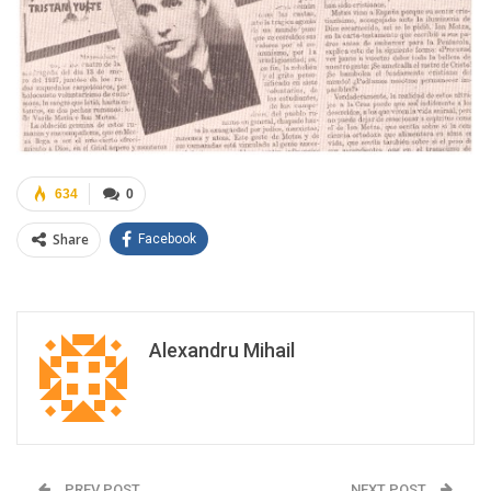
634
0
Share
Facebook
Alexandru Mihail
PREV POST
NEXT POST