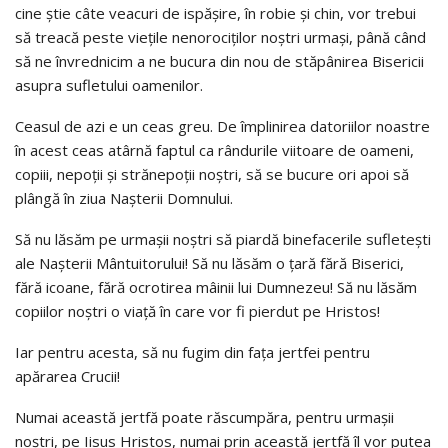
cine ştie câte veacuri de ispăşire, în robie şi chin, vor trebui
să treacă peste vieţile nenorociţilor noştri urmaşi, până când
să ne învrednicim a ne bucura din nou de stăpânirea Bisericii
asupra sufletului oamenilor.
Ceasul de azi e un ceas greu. De împlinirea datoriilor noastre
în acest ceas atârnă faptul ca rândurile viitoare de oameni,
copiii, nepoţii şi strănepoţii noştri, să se bucure ori apoi să
plângă în ziua Naşterii Domnului.
Să nu lăsăm pe urmaşii noştri să piardă binefacerile sufleteşti
ale Naşterii Mântuitorului! Să nu lăsăm o ţară fără Biserici,
fără icoane, fără ocrotirea mâinii lui Dumnezeu! Să nu lăsăm
copiilor noştri o viaţă în care vor fi pierdut pe Hristos!
Iar pentru acesta, să nu fugim din faţa jertfei pentru
apărarea Crucii!
Numai această jertfă poate răscumpăra, pentru urmaşii
noştri, pe Iisus Hristos, numai prin această jertfă îl vor putea