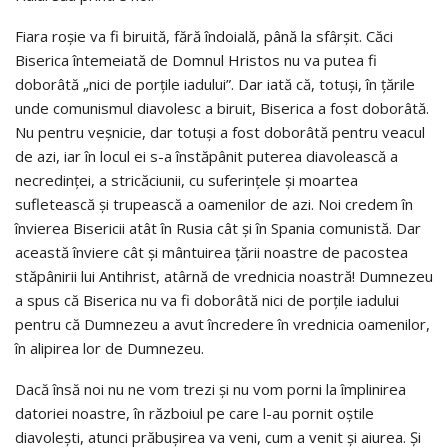
Fiara roşie va fi biruită, fără îndoială, până la sfârşit. Căci
Biserica întemeiată de Domnul Hristos nu va putea fi
doborâtă „nici de porţile iadului”. Dar iată că, totuşi, în ţările
unde comunismul diavolesc a biruit, Biserica a fost doborâtă.
Nu pentru veşnicie, dar totuşi a fost doborâtă pentru veacul
de azi, iar în locul ei s-a înstăpânit puterea diavolească a
necredinţei, a stricăciunii, cu suferinţele şi moartea
sufletească şi trupească a oamenilor de azi. Noi credem în
învierea Bisericii atât în Rusia cât şi în Spania comunistă. Dar
această înviere cât şi mântuirea ţării noastre de pacostea
stăpânirii lui Antihrist, atârnă de vrednicia noastră! Dumnezeu
a spus că Biserica nu va fi doborâtă nici de porţile iadului
pentru că Dumnezeu a avut încredere în vrednicia oamenilor,
în alipirea lor de Dumnezeu.
Dacă însă noi nu ne vom trezi şi nu vom porni la împlinirea
datoriei noastre, în războiul pe care l-au pornit oştile
diavoleşti, atunci prăbuşirea va veni, cum a venit şi aiurea. Şi