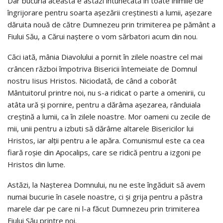
Dar bucuria aceasta e astăzi întunecată în toate inimile de
îngrijorare pentru soarta aşezării creştinesti a lumii, aşezare
dăruita nouă de către Dumnezeu prin trimiterea pe pământ a
Fiului Său, a Cărui naştere o vom sărbatori acum din nou.
Căci iată, mânia Diavolului a pornit în zilele noastre cel mai
crâncen război împotriva Bisericii întemeiate de Domnul
nostru Iisus Hristos. Niciodată, de când a coborât
Mântuitorul printre noi, nu s-a ridicat o parte a omenirii, cu
atâta ură şi pornire, pentru a dărâma aşezarea, rânduiala
creştină a lumii, ca în zilele noastre. Mor oameni cu zecile de
mii, unii pentru a izbuti să dărâme altarele Bisericilor lui
Hristos, iar alţii pentru a le apăra. Comunismul este ca cea
fiară roşie din Apocalips, care se ridică pentru a izgoni pe
Hristos din lume.
Astăzi, la Naşterea Domnului, nu ne este îngăduit să avem
numai bucurie în casele noastre, ci şi grija pentru a păstra
marele dar pe care ni l-a făcut Dumnezeu prin trimiterea
Fiului Său printre noi.