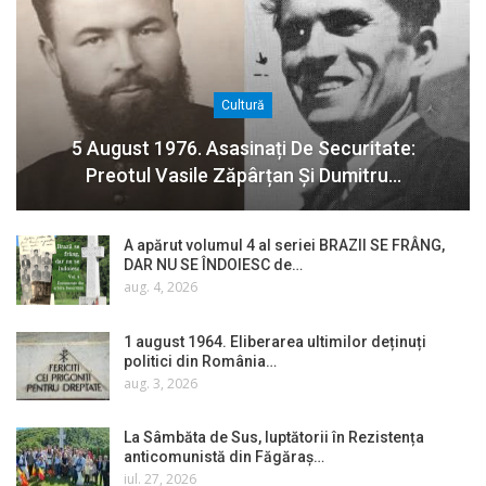
Cultură
5 August 1976. Asasinați De Securitate:
Preotul Vasile Zăpârțan Și Dumitru…
A apărut volumul 4 al seriei BRAZII SE FRÂNG,
DAR NU SE ÎNDOIESC de…
aug. 4, 2026
1 august 1964. Eliberarea ultimilor deținuți
politici din România…
aug. 3, 2026
La Sâmbăta de Sus, luptătorii în Rezistența
anticomunistă din Făgăraș…
iul. 27, 2026