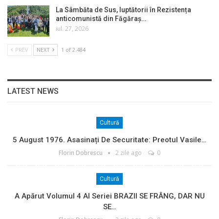
La Sâmbăta de Sus, luptătorii în Rezistența
anticomunistă din Făgăraș…
iul. 27, 2026
PREV
NEXT
1 of 2.484
LATEST NEWS
Cultură
5 August 1976. Asasinați De Securitate: Preotul Vasile…
Florin Dobrescu
2 zile ago
0
Cultură
A Apărut Volumul 4 Al Seriei BRAZII SE FRÂNG, DAR NU
SE…