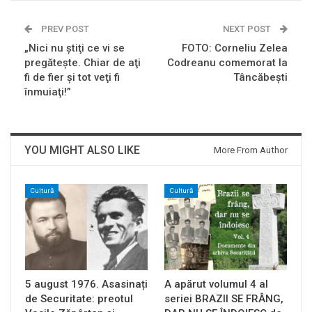
PREV POST
NEXT POST
„Nici nu ştiţi ce vi se
FOTO: Corneliu Zelea
pregăteşte. Chiar de aţi
Codreanu comemorat la
fi de fier şi tot veţi fi
Tâncăbeşti
înmuiaţi!”
YOU MIGHT ALSO LIKE
More From Author
Cultură
Cultură
5 august 1976. Asasinați
A apărut volumul 4 al
de Securitate: preotul
seriei BRAZII SE FRÂNG,