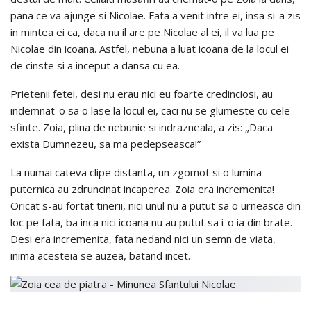
pana ce va ajunge si Nicolae. Fata a venit intre ei, insa si-a zis
in mintea ei ca, daca nu il are pe Nicolae al ei, il va lua pe
Nicolae din icoana. Astfel, nebuna a luat icoana de la locul ei
de cinste si a inceput a dansa cu ea.
Prietenii fetei, desi nu erau nici eu foarte credinciosi, au
indemnat-o sa o lase la locul ei, caci nu se glumeste cu cele
sfinte. Zoia, plina de nebunie si indrazneala, a zis: „Daca
exista Dumnezeu, sa ma pedepseasca!”
La numai cateva clipe distanta, un zgomot si o lumina
puternica au zdruncinat incaperea. Zoia era incremenita!
Oricat s-au fortat tinerii, nici unul nu a putut sa o urneasca din
loc pe fata, ba inca nici icoana nu au putut sa i-o ia din brate.
Desi era incremenita, fata nedand nici un semn de viata,
inima acesteia se auzea, batand incet.