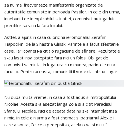
sa nu mai frecventeze manifestarile organizate de
autoritatile comuniste in perioada Pastilor. In cele din urma,
innebuniti de inexplicabilul situatiei, comunistii au ingaduit
preotilor sa vina la fata locului.
Astfel, a ajuns in casa cu pricina ieromonahul Serafim
Tiapocikin, de la Sihastria Glinsk. Parintele a facut sfestanie
casei, iar icoanei i-a citit o rugaciune de sfintire. Rezultatele
s-au lasat insa asteptate fara nici un folos. Obligat de
comunisti sa minta, in legatura cu minunea, parintele nu a
facut-o. Pentru aceasta, comunistii il vor exila intr-un lagar.
Nu dupa multa vreme, in casa a fost adus si mitropolitului
Nicolae. Acesta s-a asezat langa Zoia si a citit Paraclisul
Sfantului Nicolae. Nici de aceata data nu s-a intamplat insa
nimic. In cele din urma a fost chemat si patriarhul Alexie I,
care a spus: „Cel ce a pedepsit-o, acela o va si milui!”