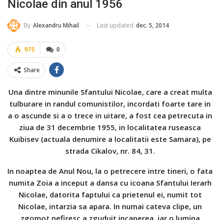
Nicolae din anul 1956
Last updated
dec. 5, 2014
By
Alexandru Mihail
975
0
Share
Una dintre minunile Sfantului Nicolae, care a creat multa
tulburare in randul comunistilor, incordati foarte tare in
a o ascunde si a o trece in uitare, a fost cea petrecuta in
ziua de 31 decembrie 1955, in localitatea ruseasca
Kuibisev (actuala denumire a localitatii este Samara), pe
strada Cikalov, nr. 84, 31.
In noaptea de Anul Nou, la o petrecere intre tineri, o fata
numita Zoia a inceput a dansa cu icoana Sfantului Ierarh
Nicolae, datorita faptului ca prietenul ei, numit tot
Nicolae, intarzia sa apara. In numai cateva clipe, un
zgomot nefiresc a zguduit incaperea, iar o lumina