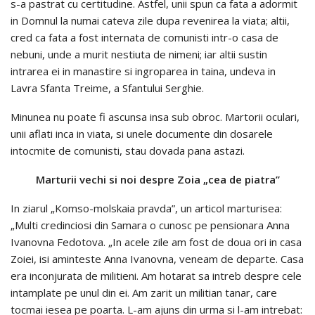
s-a pastrat cu certitudine. Astfel, unii spun ca fata a adormit
in Domnul la numai cateva zile dupa revenirea la viata; altii,
cred ca fata a fost internata de comunisti intr-o casa de
nebuni, unde a murit nestiuta de nimeni; iar altii sustin
intrarea ei in manastire si ingroparea in taina, undeva in
Lavra Sfanta Treime, a Sfantului Serghie.
Minunea nu poate fi ascunsa insa sub obroc. Martorii oculari,
unii aflati inca in viata, si unele documente din dosarele
intocmite de comunisti, stau dovada pana astazi.
Marturii vechi si noi despre Zoia „cea de piatra”
In ziarul „Komso-molskaia pravda”, un articol marturisea:
„Multi credinciosi din Samara o cunosc pe pensionara Anna
Ivanovna Fedotova. „In acele zile am fost de doua ori in casa
Zoiei, isi aminteste Anna Ivanovna, veneam de departe. Casa
era inconjurata de militieni. Am hotarat sa intreb despre cele
intamplate pe unul din ei. Am zarit un militian tanar, care
tocmai iesea pe poarta. L-am ajuns din urma si l-am intrebat: