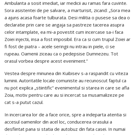
Ambulanta a sosit imediat, iar medicii au ramas fara cuvinte.
Sora asistentei de pe salvare, a marturisit, zicand: „Sora mea
a ajuns acasa foarte tulburata. Desi militia o pusese sa dea o
declaratie prin care se angaja sa pastreze tacerea asupra
celor intamplate, ea mi-a povestit cum incercase sa-i faca
Zoiei injectii, insa a fost imposibil. Era ca si cum trupul Zoiei ar
fi fost de piatra – acele seringii nu intrau in piele, ci se
rupeau. Oamenii ziceau ca o pedepsise Dumnezeu. Tot
orasul vorbea despre acest eveniment.”
Vestea despre minunea din Kuibisev s-a raspandit cu viteza
luminii. Autoritatile locale comuniste au recunoscut faptul ca
nu pot explica „stiintific” evenimentul si starea in care se afla
Zoia, motiv pentru care au si incercat sa musamalizeze pe
cat s-a putut cazul.
In incercarea lor de a face orice, spre a indeparta atentia si
accesul oamenilor din acel loc, conducerea orasului a
desfiintat pana si statia de autobuz din fata casei. In numai