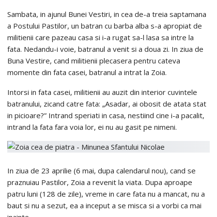
Sambata, in ajunul Bunei Vestiri, in cea de-a treia saptamana
a Postului Pastilor, un batran cu barba alba s-a apropiat de
militienii care pazeau casa si i-a rugat sa-l lasa sa intre la
fata. Nedandu-i voie, batranul a venit si a doua zi. In ziua de
Buna Vestire, cand militienii plecasera pentru cateva
momente din fata casei, batranul a intrat la Zoia.
Intorsi in fata casei, militienii au auzit din interior cuvintele
batranului, zicand catre fata: „Asadar, ai obosit de atata stat
in picioare?” Intrand speriati in casa, nestiind cine i-a pacalit,
intrand la fata fara voia lor, ei nu au gasit pe nimeni.
In ziua de 23 aprilie (6 mai, dupa calendarul nou), cand se
praznuiau Pastilor, Zoia a revenit la viata. Dupa aproape
patru luni (128 de zile), vreme in care fata nu a mancat, nu a
baut si nu a sezut, ea a inceput a se misca si a vorbi ca mai