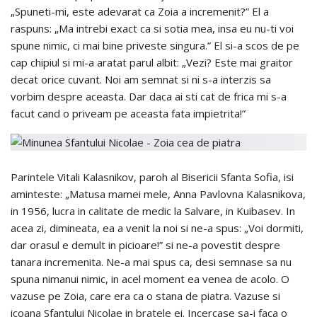
„Spuneti-mi, este adevarat ca Zoia a incremenit?” El a
raspuns: „Ma intrebi exact ca si sotia mea, insa eu nu-ti voi
spune nimic, ci mai bine priveste singura.” El si-a scos de pe
cap chipiul si mi-a aratat parul albit: „Vezi? Este mai graitor
decat orice cuvant. Noi am semnat si ni s-a interzis sa
vorbim despre aceasta. Dar daca ai sti cat de frica mi s-a
facut cand o priveam pe aceasta fata impietrita!”
Parintele Vitali Kalasnikov, paroh al Bisericii Sfanta Sofia, isi
aminteste: „Matusa mamei mele, Anna Pavlovna Kalasnikova,
in 1956, lucra in calitate de medic la Salvare, in Kuibasev. In
acea zi, dimineata, ea a venit la noi si ne-a spus: „Voi dormiti,
dar orasul e demult in picioare!” si ne-a povestit despre
tanara incremenita. Ne-a mai spus ca, desi semnase sa nu
spuna nimanui nimic, in acel moment ea venea de acolo. O
vazuse pe Zoia, care era ca o stana de piatra. Vazuse si
icoana Sfantului Nicolae in bratele ei. Incercase sa-i faca o