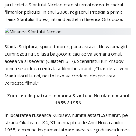
jurul celei a Sfantului Nicolae este si urmatoarea: in cadrul
filmarilor peliculei, in anul 2008, regizorul Proskin a primit
Taina Sfantului Botez, intrand astfel in Biserica Ortodoxa.
Sfanta Scriptura, spune tuturor, pana astazi: „Nu va amagiti:
Dumnezeu nu Se lasa batjocorit; caci ce va semana omul,
aceea va si secera” (Galateni 6, 7). Scenaristul Iuri Arabov,
puncteaza ideea centrala a filmului, zicand: „Chiar de-ar veni
Mantuitorul la noi, noi tot n-o sa credem: despre asta
vorbeste filmul.”
Zoia cea de piatra – minunea Sfantului Nicolae din anul
1955 / 1956
In localitatea ruseasca Kuibisev, numita astazi „Samara”, pe
strada Cikalov, nr. 84, 31, in noaptea de Anul Nou a anului
1955, o minune inspaimantatoare avea sa zguduiasca lumea