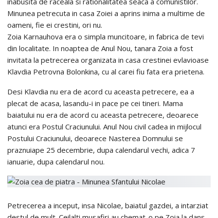
inabusita de raceala si rationalitatea seaca a comunistilor.
Minunea petrecuta in casa Zoiei a aprins inima a multime de
oameni, fie ei crestini, ori nu.
Zoia Karnauhova era o simpla muncitoare, in fabrica de tevi
din localitate. In noaptea de Anul Nou, tanara Zoia a fost
invitata la petrecerea organizata in casa crestinei evlavioase
Klavdia Petrovna Bolonkina, cu al carei fiu fata era prietena.
Desi Klavdia nu era de acord cu aceasta petrecere, ea a
plecat de acasa, lasandu-i in pace pe cei tineri. Mama
baiatului nu era de acord cu aceasta petrecere, deoarece
atunci era Postul Craciunului. Anul Nou civil cadea in mijlocul
Postului Craciunului, deoarece Nasterea Domnului se
praznuiape 25 decembrie, dupa calendarul vechi, adica 7
ianuarie, dupa calendarul nou.
Petrecerea a inceput, insa Nicolae, baiatul gazdei, a intarziat
destul de mult. Ceilalti musafiri au chemat-o pe Zoia la dans,