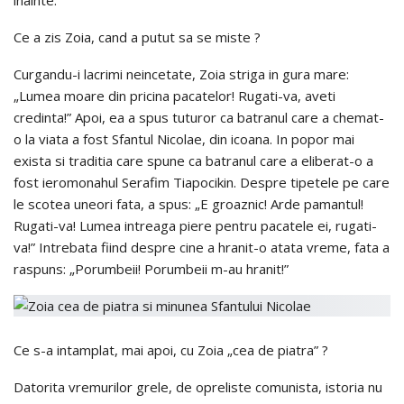
inainte.
Ce a zis Zoia, cand a putut sa se miste ?
Curgandu-i lacrimi neincetate, Zoia striga in gura mare:
„Lumea moare din pricina pacatelor! Rugati-va, aveti
credinta!” Apoi, ea a spus tuturor ca batranul care a chemat-
o la viata a fost Sfantul Nicolae, din icoana. In popor mai
exista si traditia care spune ca batranul care a eliberat-o a
fost ieromonahul Serafim Tiapocikin. Despre tipetele pe care
le scotea uneori fata, a spus: „E groaznic! Arde pamantul!
Rugati-va! Lumea intreaga piere pentru pacatele ei, rugati-
va!” Intrebata fiind despre cine a hranit-o atata vreme, fata a
raspuns: „Porumbeii! Porumbeii m-au hranit!”
Ce s-a intamplat, mai apoi, cu Zoia „cea de piatra” ?
Datorita vremurilor grele, de opreliste comunista, istoria nu