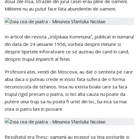
doua zile insa, strazile din jurul casei erau pline de oameni.
Militienii nu au putut face fata abundentei de oameni.
In articol din revista „Voljskaia Kommuna”, publicat in numarul
din data de 24 ianuarie 1956, vorbea despre minune si
despre tipetele infioratoare ce se auzeau din cand in cand,
dinspre trupul impietrit al fetei.
Profesorii atei, veniti din Moscova, au dat o sentinta pe care
abia daca o puteau crede ei insisi: fata sufera de o forma
necunoscuta de tetanos. Insa nu exista boala care sa faca
trupul rigid precum o piatra, si nici alta cauza nu poate da
putere unui trup sa nu poata fi urnit din loc, ba inca sa mai
stea si patru luni in picioare.
Rezultatul era firesc: oamenii au inceput sa tina posturile si