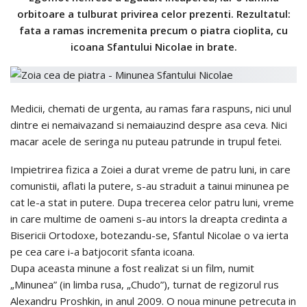
orbitoare a tulburat privirea celor prezenti. Rezultatul:
fata a ramas incremenita precum o piatra cioplita, cu
icoana Sfantului Nicolae in brate.
Medicii, chemati de urgenta, au ramas fara raspuns, nici unul
dintre ei nemaivazand si nemaiauzind despre asa ceva. Nici
macar acele de seringa nu puteau patrunde in trupul fetei.
Impietrirea fizica a Zoiei a durat vreme de patru luni, in care
comunistii, aflati la putere, s-au straduit a tainui minunea pe
cat le-a stat in putere. Dupa trecerea celor patru luni, vreme
in care multime de oameni s-au intors la dreapta credinta a
Bisericii Ortodoxe, botezandu-se, Sfantul Nicolae o va ierta
pe cea care i-a batjocorit sfanta icoana.
Dupa aceasta minune a fost realizat si un film, numit
„Minunea” (in limba rusa, „Chudo”), turnat de regizorul rus
Alexandru Proshkin, in anul 2009. O noua minune petrecuta in