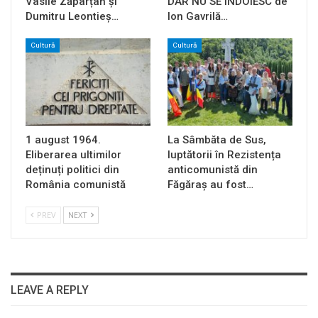
Vasile Zăpârțan și
DAR NU SE ÎNDOIESC de
Dumitru Leontieș…
Ion Gavrilă…
Cultură
Cultură
1 august 1964.
La Sâmbăta de Sus,
Eliberarea ultimilor
luptătorii în Rezistența
deținuți politici din
anticomunistă din
România comunistă
Făgăraș au fost…
PREV
NEXT
LEAVE A REPLY