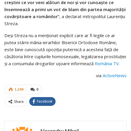
creştini ce vor veni alături de noi şi vor cunoaşte ce
însemnează a primi un vot de blam din partea majorităţii
covârşitoare a românilor“
, a declarat mitropolitul Laurenţiu
Streza.
Deşi Streza nu a menţionat explicit care ar fi legile ce ar
putea stârni mânia ierarhilor Bisericii Ortodoxe Române,
este bine cunoscută opoziţia puternică a acesteia faţă de
căsătoria între cuplurile homosexuale, legalizarea prostituţiei
şi a consumului drogurilor uşoare informează
România TV
.
via
ActiveNews
1.249
0
Share
Facebook