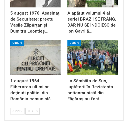
5 august 1976. Asasinați
A apărut volumul 4 al
de Securitate: preotul
seriei BRAZII SE FRÂNG,
Vasile Zăpârțan și
DAR NU SE ÎNDOIESC de
Dumitru Leontieș…
Ion Gavrilă…
Cultură
Cultură
1 august 1964.
La Sâmbăta de Sus,
Eliberarea ultimilor
luptătorii în Rezistența
deținuți politici din
anticomunistă din
România comunistă
Făgăraș au fost…
PREV
NEXT