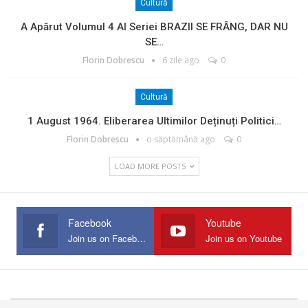
Cultură
A Apărut Volumul 4 Al Seriei BRAZII SE FRÂNG, DAR NU
SE…
Florin Dobrescu
6 zile ago
0
Cultură
1 August 1964. Eliberarea Ultimilor Deținuți Politici…
Florin Dobrescu
o săptămână ago
0
LOAD MORE POSTS
Facebook
Youtube
Join us on Facebook
Join us on Youtube