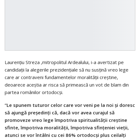
Laurenţiu Streza ,mitropolitul Ardealului, i-a avertizat pe
candidaţii la alegerile prezidenţiale să nu susţină vreo lege
care ar contraveni fundamentelor moralităţii creştine,
deoarece aceștia ar risca să primească un vot de blam din
partea românilor ortodocşi.
“Le spunem tuturor celor care vor veni pe la noi şi doresc
să ajungă preşedinţi că, dacă vor avea curajul să
promoveze vreo lege împotriva spiritualităţii creştine
sfinte, împotriva moralităţii, împotriva sfinţeniei vieţii,
atunci se vor întâlni cu cei 86% ortodocşi plus ceilalţi