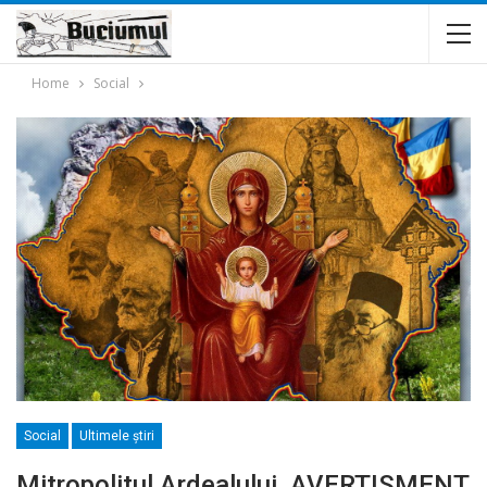
Home
Social
Social
Ultimele ştiri
Mitropolitul Ardealului, AVERTISMENT