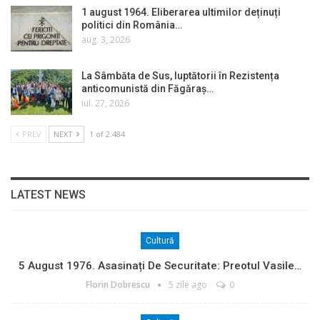
1 august 1964. Eliberarea ultimilor deținuți
politici din România…
aug. 3, 2026
La Sâmbăta de Sus, luptătorii în Rezistența
anticomunistă din Făgăraș…
iul. 27, 2026
PREV
NEXT
1 of 2.484
LATEST NEWS
Cultură
5 August 1976. Asasinați De Securitate: Preotul Vasile…
Florin Dobrescu
5 zile ago
0