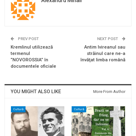
Alexandru Mihail
PREV POST
NEXT POST
Kremlinul utilizează
Antim Ivireanul sau
termenul
străinul care ne-a
”NOVOROSSIA” în
învăţat limba română
documentele oficiale
YOU MIGHT ALSO LIKE
More From Author
Cultură
Cultură