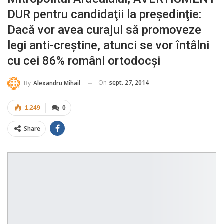
DUR pentru candidaţii la preşedinţie:
Dacă vor avea curajul să promoveze
legi anti-creştine, atunci se vor întâlni
cu cei 86% români ortodocşi
On
sept. 27, 2014
By
Alexandru Mihail
1.249
0
Share