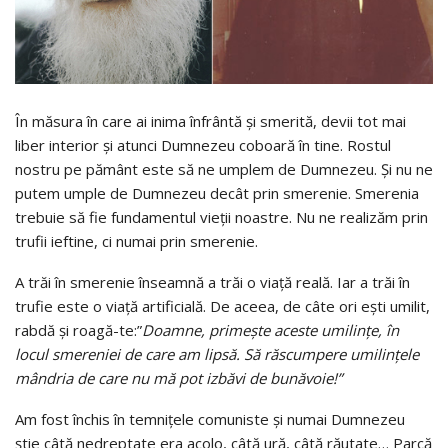
În măsura în care ai inima înfrântă și smerită, devii tot mai
liber interior și atunci Dumnezeu coboară în tine. Rostul
nostru pe pământ este să ne umplem de Dumnezeu. Și nu ne
putem umple de Dumnezeu decât prin smerenie. Smerenia
trebuie să fie fundamentul vieții noastre. Nu ne realizăm prin
trufii ieftine, ci numai prin smerenie.
A trăi în smerenie înseamnă a trăi o viață reală. Iar a trăi în
trufie este o viață artificială. De aceea, de câte ori ești umilit,
rabdă și roagă-te:”
Doamne, primește aceste umilințe, în
locul smereniei de care am lipsă. Să răscumpere umilințele
mândria de care nu mă pot izbăvi de bunăvoie!”
Am fost închis în temnițele comuniste și numai Dumnezeu
știe câtă nedreptate era acolo, câtă ură, câtă răutate… Parcă