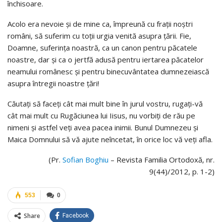
închisoare.
Acolo era nevoie și de mine ca, împreună cu frații noștri
români, să suferim cu toții urgia venită asupra țării. Fie,
Doamne, suferința noastră, ca un canon pentru păcatele
noastre, dar și ca o jertfă adusă pentru iertarea păcatelor
neamului românesc și pentru binecuvântatea dumnezeiască
asupra întregii noastre țări!
Căutați să faceți cât mai mult bine în jurul vostru, rugați-vă
cât mai mult cu Rugăciunea lui Iisus, nu vorbiți de rău pe
nimeni și astfel veți avea pacea inimii. Bunul Dumnezeu și
Maica Domnului să vă ajute neîncetat, în orice loc vă veți afla.
(Pr.
Sofian Boghiu
– Revista Familia Ortodoxă, nr.
9(44)/2012, p. 1-2)
553
0
Share
Facebook