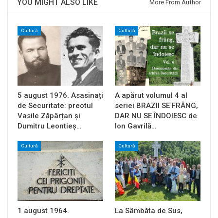
YOU MIGHT ALSO LIKE
More From Author
Cultură
Cultură
5 august 1976. Asasinați
A apărut volumul 4 al
de Securitate: preotul
seriei BRAZII SE FRÂNG,
Vasile Zăpârțan și
DAR NU SE ÎNDOIESC de
Dumitru Leontieș…
Ion Gavrilă…
Cultură
Cultură
1 august 1964.
La Sâmbăta de Sus,