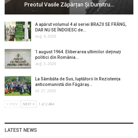
Preotul Vasile Zăpârțan Și Dumitru…
A apărut volumul 4 al seriei BRAZII SE FRÂNG,
DAR NU SE ÎNDOIESC de…
aug. 4, 2026
1 august 1964. Eliberarea ultimilor deținuți
politici din România…
aug. 3, 2026
La Sâmbăta de Sus, luptătorii în Rezistența
anticomunistă din Făgăraș…
iul. 27, 2026
PREV
NEXT
1 of 2.484
LATEST NEWS