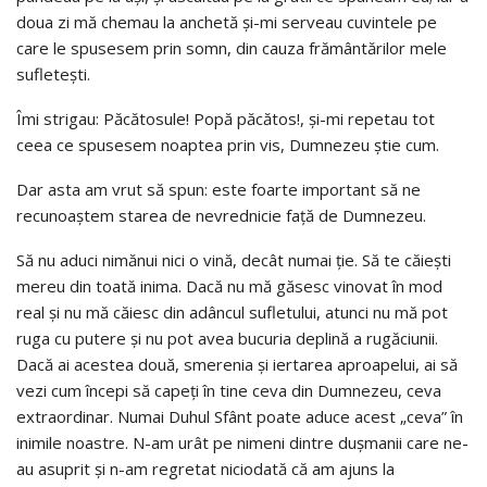
doua zi mă chemau la anchetă și-mi serveau cuvintele pe
care le spusesem prin somn, din cauza frământărilor mele
sufletești.
Îmi strigau: Păcătosule! Popă păcătos!, și-mi repetau tot
ceea ce spusesem noaptea prin vis, Dumnezeu știe cum.
Dar asta am vrut să spun: este foarte important să ne
recunoaștem starea de nevrednicie față de Dumnezeu.
Să nu aduci nimănui nici o vină, decât numai ție. Să te căiești
mereu din toată inima. Dacă nu mă găsesc vinovat în mod
real și nu mă căiesc din adâncul sufletului, atunci nu mă pot
ruga cu putere și nu pot avea bucuria deplină a rugăciunii.
Dacă ai acestea două, smerenia și iertarea aproapelui, ai să
vezi cum începi să capeți în tine ceva din Dumnezeu, ceva
extraordinar. Numai Duhul Sfânt poate aduce acest „ceva” în
inimile noastre. N-am urât pe nimeni dintre dușmanii care ne-
au asuprit și n-am regretat niciodată că am ajuns la