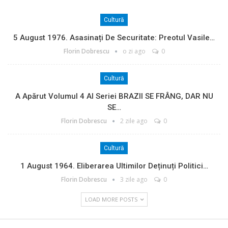
Cultură
5 August 1976. Asasinați De Securitate: Preotul Vasile…
Florin Dobrescu
o zi ago
0
Cultură
A Apărut Volumul 4 Al Seriei BRAZII SE FRÂNG, DAR NU
SE…
Florin Dobrescu
2 zile ago
0
Cultură
1 August 1964. Eliberarea Ultimilor Deținuți Politici…
Florin Dobrescu
3 zile ago
0
LOAD MORE POSTS