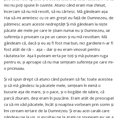
nici nu poți spune în cuvinte. Atunci când eram mai chinuit,
încercam să nu mă revolt, să nu cârtesc. Mă gândeam așa:
Hai să-mi amintesc cu ce am greșit eu față de Dumnezeu, de
pătimesc acum aceste nedreptăți! Și mă gândeam la niște
păcate ale mele pe care le știam numai eu și Dumnezeu, iar
suferința o priveam ca pe un canon și nu mă revoltam. Mă
gândeam că, dacă și eu aș fi fost mai bun, nici gardienii n-ar fi
fost atât de răi – așa – dar și eu eram vinovat pentru
răutatea lor. Așa îi puteam ierta pe toți și mă puteam ruga
pentru ei, și aproape că nu mai simțeam suferința pe care mi-
o pricinuiau.
Și vă spun drept că atunci când puteam să fac toate acestea
și să mă gândesc la păcatele mele, simțeam în inimă o
bucurie așa de mare, și o pace, și o bogăție de iubire, că
parcă zburam, deși eram în pușcărie. Eram atât de preocupat
ca să-mi văd păcatele, încât și noaptea vorbeam prin somn și
îmi ceream iertare de la Dumnezeu. Și erau acei caralii care
pândeau pe la uși, și ascultau pe la gratii ce spuneam eu; iar a