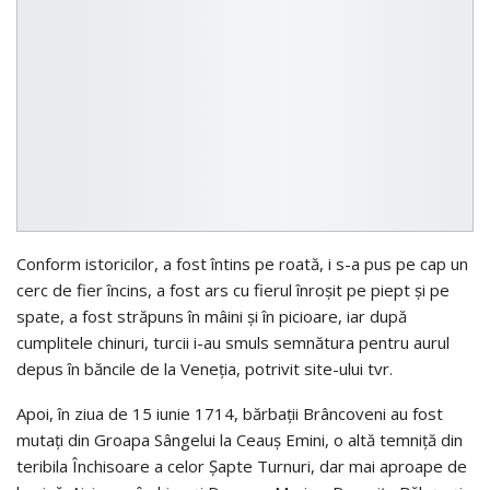
Conform istoricilor, a fost întins pe roată, i s-a pus pe cap un
cerc de fier încins, a fost ars cu fierul înroşit pe piept şi pe
spate, a fost străpuns în mâini şi în picioare, iar după
cumplitele chinuri, turcii i-au smuls semnătura pentru aurul
depus în băncile de la Veneţia, potrivit site-ului tvr.
Apoi, în ziua de 15 iunie 1714, bărbaţii Brâncoveni au fost
mutaţi din Groapa Sângelui la Ceauş Emini, o altă temniţă din
teribila Închisoare a celor Şapte Turnuri, dar mai aproape de