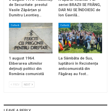
de Securitate: preotul
seriei BRAZII SE FRÂNG,
Vasile Zăpârțan și
DAR NU SE ÎNDOIESC de
Dumitru Leontieș…
Ion Gavrilă…
Cultură
Cultură
1 august 1964.
La Sâmbăta de Sus,
Eliberarea ultimilor
luptătorii în Rezistența
deținuți politici din
anticomunistă din
România comunistă
Făgăraș au fost…
PREV
NEXT
LEAVE A REPLY