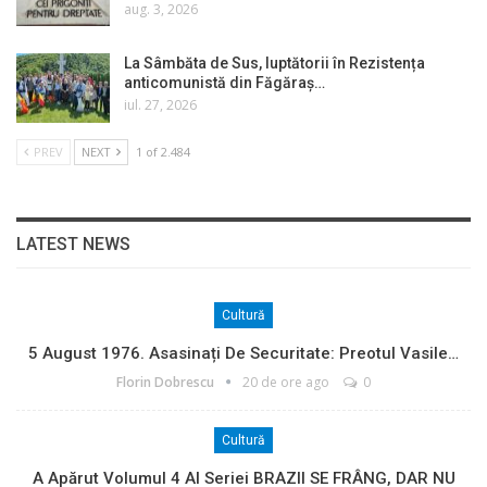
aug. 3, 2026
La Sâmbăta de Sus, luptătorii în Rezistența
anticomunistă din Făgăraș…
iul. 27, 2026
PREV
NEXT
1 of 2.484
LATEST NEWS
Cultură
5 August 1976. Asasinați De Securitate: Preotul Vasile…
Florin Dobrescu
20 de ore ago
0
Cultură
A Apărut Volumul 4 Al Seriei BRAZII SE FRÂNG, DAR NU