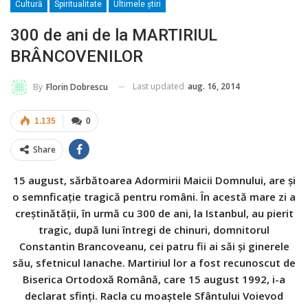
Cultură
Spiritualitate
Ultimele ştiri
300 de ani de la MARTIRIUL
BRÂNCOVENILOR
Last updated
aug. 16, 2014
By
Florin Dobrescu
1.135
0
Share
15 august, sărbătoarea Adormirii Maicii Domnului, are și
o semnficație tragică pentru români. În acestă mare zi a
creștinătății, în urmă cu 300 de ani, la Istanbul, au pierit
tragic, după luni întregi de chinuri, domnitorul
Constantin Brancoveanu, cei patru fii ai săi și ginerele
său, sfetnicul Ianache. Martiriul lor a fost recunoscut de
Biserica Ortodoxă Română, care 15 august 1992, i-a
declarat sfinți. Racla cu moaştele Sfântului Voievod