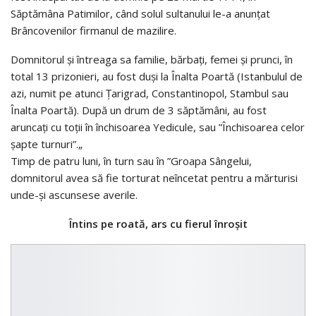
Săptămâna Patimilor, când solul sultanului le-a anunţat
Brâncovenilor firmanul de mazilire.
Domnitorul şi întreaga sa familie, bărbaţi, femei şi prunci, în
total 13 prizonieri, au fost duşi la Înalta Poartă (Istanbulul de
azi, numit pe atunci Ţarigrad, Constantinopol, Stambul sau
Înalta Poartă). După un drum de 3 săptămâni, au fost
aruncaţi cu toţii în închisoarea Yedicule, sau ”Închisoarea celor
șapte turnuri”.„
Timp de patru luni, în turn sau în ”Groapa Sângelui,
domnitorul avea să fie torturat neîncetat pentru a mărturisi
unde-şi ascunsese averile.
Întins pe roată, ars cu fierul înroșit