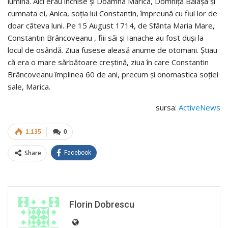
lumină. Aici erau închise şi Doamna Marica, Domniţa Bălaşa şi
cumnata ei, Anica, soţia lui Constantin, împreună cu fiul lor de
doar câteva luni. Pe 15 August 1714, de Sfânta Maria Mare,
Constantin Brâncoveanu , fiii săi şi Ianache au fost duşi la
locul de osândă. Ziua fusese aleasă anume de otomani. Ştiau
că era o mare sărbătoare creştină, ziua în care Constantin
Brâncoveanu împlinea 60 de ani, precum şi onomastica soţiei
sale, Marica.
sursa:
ActiveNews
1.135
0
Share
Facebook
Florin Dobrescu