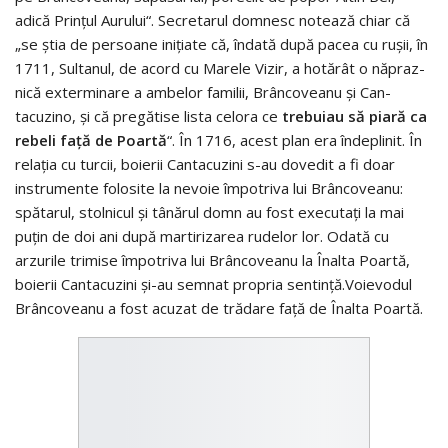
adică Prinţul Aurului“. Se­cre­tarul domnesc notează chiar că
„se ştia de persoane iniţiate că, îndată după pacea cu ruşii, în
1711, Sultanul, de acord cu Marele Vizir, a hotărât o nă­praz­
nică exterminare a ambelor familii, Brâncoveanu şi Can­
tacuzino, şi că pregătise lista celora ce
trebuiau să pia­ră ca
rebeli faţă de Poartă
“. În 1716, acest plan era înde­plinit. În
relaţia cu turcii, bo­ierii Cantacuzini s-au dovedit a fi doar
instrumente folosite la nevoie împotriva lui Brân­co­vea­nu:
spătarul, stolnicul şi tânărul domn au fost executaţi la mai
puţin de doi ani după martirizarea rudelor lor. Odată cu
arzurile trimise împotriva lui Brâncoveanu la Înalta Poartă,
boierii Cantacuzini şi-au semnat propria sentinţă.Voievodul
Brâncoveanu a fost acuzat de trădare faţă de Înalta Poartă.