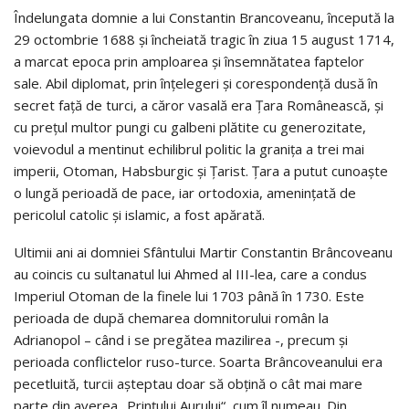
Îndelungata domnie a lui Constantin Brancoveanu, începută la
29 octombrie 1688 şi încheiată tragic în ziua 15 august 1714,
a marcat epoca prin amploarea şi însemnătatea faptelor
sale. Abil diplomat, prin înţelegeri şi corespondenţă dusă în
secret faţă de turci, a căror vasală era Ţara Românească, şi
cu preţul multor pungi cu galbeni plătite cu generozitate,
voievodul a mentinut echilibrul politic la graniţa a trei mai
imperii, Otoman, Habsburgic şi Ţarist. Ţara a putut cunoaşte
o lungă perioadă de pace, iar ortodoxia, ameninţată de
pericolul catolic şi islamic, a fost apărată.
Ultimii ani ai domniei Sfântului Martir Constantin Brâncoveanu
au coincis cu sultanatul lui Ahmed al III-lea, care a condus
Imperiul Otoman de la finele lui 1703 până în 1730. Este
perioada de după chemarea domnitorului român la
Adrianopol – când i se pregătea mazilirea -, precum şi
perioada conflictelor ruso-turce. Soarta Brâncoveanului era
pecetluită, turcii aşteptau doar să obţină o cât mai mare
parte din averea „Prinţului Aurului“, cum îl numeau. Din