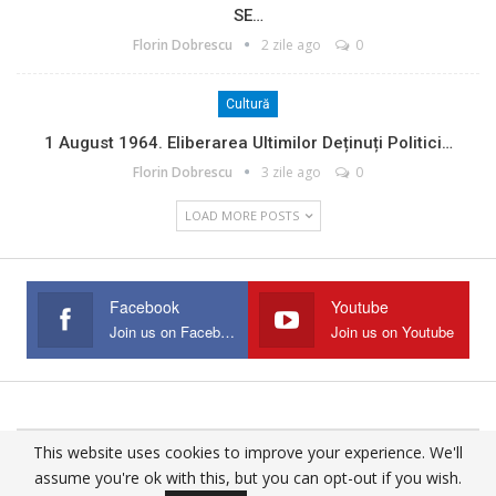
SE…
Florin Dobrescu
2 zile ago
0
Cultură
1 August 1964. Eliberarea Ultimilor Deținuți Politici…
Florin Dobrescu
3 zile ago
0
LOAD MORE POSTS
Facebook
Youtube
Join us on Facebook
Join us on Youtube
This website uses cookies to improve your experience. We'll
© 2025 - All Rights Reserved.
assume you're ok with this, but you can opt-out if you wish.
Website Design:
Buciumul