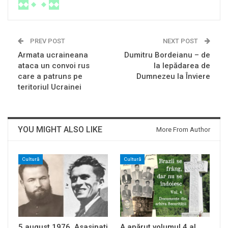
PREV POST
NEXT POST
Armata ucraineana
Dumitru Bordeianu – de
ataca un convoi rus
la lepădarea de
care a patruns pe
Dumnezeu la Înviere
teritoriul Ucrainei
YOU MIGHT ALSO LIKE
More From Author
Cultură
Cultură
5 august 1976. Asasinați
A apărut volumul 4 al