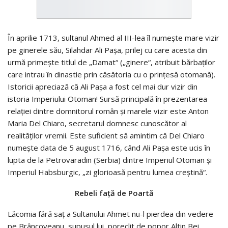
În aprilie 1713, sultanul Ahmed al III-lea îl numeşte mare vizir
pe gi­nerele său, Silahdar Ali Paşa, prilej cu care acesta din
urmă primeşte titlul de „Damat“ („ginere“, atribuit bărbaţilor
care intrau în dinastie prin căsătoria cu o prinţesă otomană).
Istoricii apreciază că Ali Paşa a fost cel mai dur vizir din
istoria Imperiului Otoman! Sursă principală în prezentarea
relaţiei dintre domnitorul român şi marele vizir este Anton
Maria Del Chiaro, secretarul domnesc cunoscător al
realităţilor vremii. Este suficient să amintim că Del Chiaro
numeşte data de 5 august 1716, când Ali Paşa este ucis în
lupta de la Petrovaradin (Serbia) dintre Imperiul Otoman şi
Imperiul Habsburgic, „zi glorioasă pentru lumea creştină“.
Rebeli față de Poartă
Lă­comia fără saţ a Sultanului Ahmet nu-l pierdea din vedere
pe Brâncoveanu, supusul lui, poreclit de popor Altin Bei,