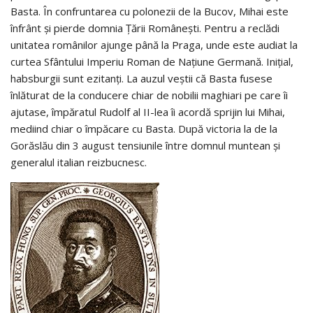
Basta. În confruntarea cu polonezii de la Bucov, Mihai este
înfrânt și pierde domnia Țării Românești. Pentru a reclădi
unitatea românilor ajunge până la Praga, unde este audiat la
curtea Sfântului Imperiu Roman de Națiune Germană. Inițial,
habsburgii sunt ezitanți. La auzul veștii că Basta fusese
înlăturat de la conducere chiar de nobilii maghiari pe care îi
ajutase, împăratul Rudolf al II-lea îi acordă sprijin lui Mihai,
mediind chiar o împăcare cu Basta. După victoria la de la
Gorăslău din 3 august tensiunile între domnul muntean și
generalul italian reizbucnesc.