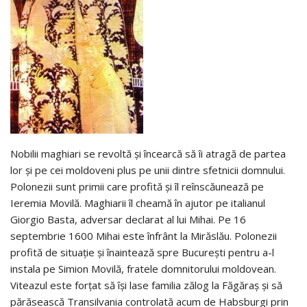
Nobilii maghiari se revoltă și încearcă să îi atragă de partea
lor și pe cei moldoveni plus pe unii dintre sfetnicii domnului.
Polonezii sunt primii care profită și îl reînscăunează pe
Ieremia Movilă. Maghiarii îl cheamă în ajutor pe italianul
Giorgio Basta, adversar declarat al lui Mihai. Pe 16
septembrie 1600 Mihai este înfrânt la Mirăslău. Polonezii
profită de situație și înaintează spre București pentru a-l
instala pe Simion Movilă, fratele domnitorului moldovean.
Viteazul este forțat să își lase familia zălog la Făgăraș și să
părăsească Transilvania controlată acum de Habsburgi prin