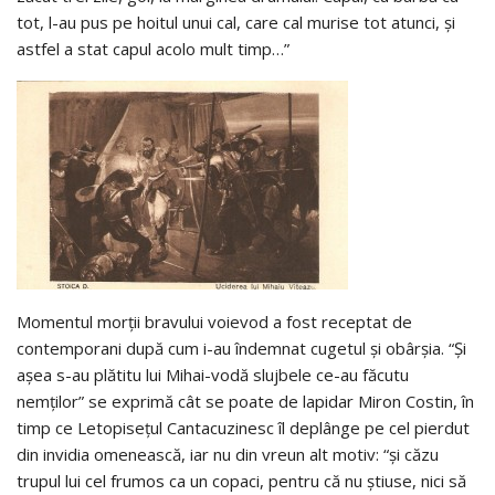
tot, l-au pus pe hoitul unui cal, care cal murise tot atunci, şi
astfel a stat capul acolo mult timp…”
Momentul morţii bravului voievod a fost receptat de
contemporani după cum i-au îndemnat cugetul şi obârşia. “Şi
aşea s-au plătitu lui Mihai-vodă slujbele ce-au făcutu
nemţilor” se exprimă cât se poate de lapidar Miron Costin, în
timp ce Letopiseţul Cantacuzinesc îl deplânge pe cel pierdut
din invidia omenească, iar nu din vreun alt motiv: “şi căzu
trupul lui cel frumos ca un copaci, pentru că nu ştiuse, nici să