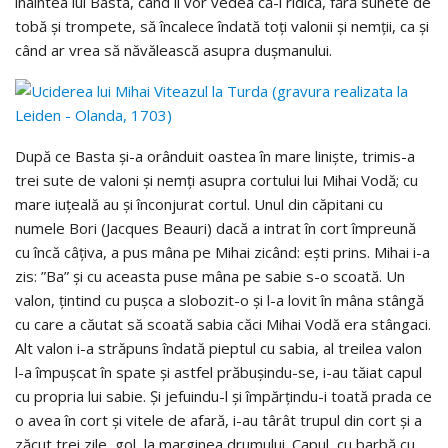
înaintea lui Basta, când îl vor vedea că-l ridică, fără sunete de
tobă şi trompete, să încalece îndată toţi valonii şi nemţii, ca şi
când ar vrea să năvălească asupra duşmanului.
După ce Basta şi-a orânduit oastea în mare linişte, trimis-a
trei sute de valoni şi nemţi asupra cortului lui Mihai Vodă; cu
mare iuţeală au şi înconjurat cortul. Unul din căpitani cu
numele Bori (Jacques Beauri) dacă a intrat în cort împreună
cu încă câţiva, a pus mâna pe Mihai zicând: eşti prins. Mihai i-a
zis: ”Ba” şi cu aceasta puse mâna pe sabie s-o scoată. Un
valon, ţintind cu puşca a slobozit-o şi l-a lovit în mâna stângă
cu care a căutat să scoată sabia căci Mihai Vodă era stângaci.
Alt valon i-a străpuns îndată pieptul cu sabia, al treilea valon
l-a împuşcat în spate şi astfel prăbuşindu-se, i-au tăiat capul
cu propria lui sabie. Şi jefuindu-l şi împărţindu-i toată prada ce
o avea în cort şi vitele de afară, i-au târât trupul din cort şi a
zăcut trei zile, gol, la marginea drumului. Capul, cu barbă cu