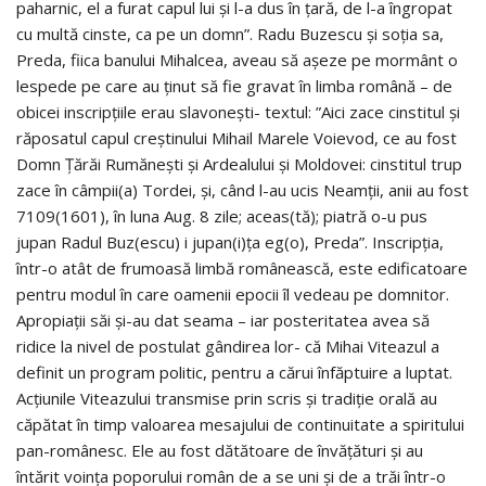
paharnic, el a furat capul lui și l-a dus în țară, de l-a îngropat
cu multă cinste, ca pe un domn”. Radu Buzescu și soția sa,
Preda, fiica banului Mihalcea, aveau să așeze pe mormânt o
lespede pe care au ținut să fie gravat în limba română – de
obicei inscripțiile erau slavonești- textul: ”Aici zace cinstitul și
răposatul capul creștinului Mihail Marele Voievod, ce au fost
Domn Țărăi Rumănești și Ardealului și Moldovei: cinstitul trup
zace în câmpii(a) Tordei, și, când l-au ucis Neamții, anii au fost
7109(1601), în luna Aug. 8 zile; aceas(tă); piatră o-u pus
jupan Radul Buz(escu) i jupan(i)ța eg(o), Preda”. Inscripția,
într-o atât de frumoasă limbă românească, este edificatoare
pentru modul în care oamenii epocii îl vedeau pe domnitor.
Apropiații săi și-au dat seama – iar posteritatea avea să
ridice la nivel de postulat gândirea lor- că Mihai Viteazul a
definit un program politic, pentru a cărui înfăptuire a luptat.
Acțiunile Viteazului transmise prin scris și tradiție orală au
căpătat în timp valoarea mesajului de continuitate a spiritului
pan-românesc. Ele au fost dătătoare de învățături și au
întărit voința poporului român de a se uni și de a trăi într-o