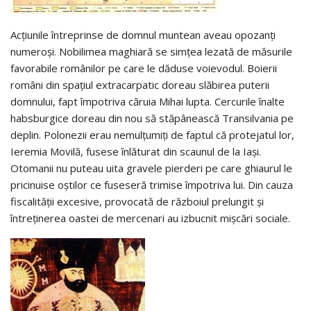
Acțiunile întreprinse de domnul muntean aveau opozanți
numeroși. Nobilimea maghiară se simțea lezată de măsurile
favorabile românilor pe care le dăduse voievodul. Boierii
români din spațiul extracarpatic doreau slăbirea puterii
domnului, fapt împotriva căruia Mihai lupta. Cercurile înalte
habsburgice doreau din nou să stăpânească Transilvania pe
deplin. Polonezii erau nemulțumiți de faptul că protejatul lor,
Ieremia Movilă, fusese înlăturat din scaunul de la Iași.
Otomanii nu puteau uita gravele pierderi pe care ghiaurul le
pricinuise oștilor ce fuseseră trimise împotriva lui. Din cauza
fiscalității excesive, provocată de războiul prelungit și
întreținerea oastei de mercenari au izbucnit mișcări sociale.