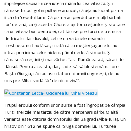
împrilejise sabiia lui cea iute în mâna lui cea vitează. Şi-i
rămase trupul gol în pulbere aruncat, că aşa au lucrat pizma
încă din ‘ceputul lumii. Că pizma au pierdut pre mulţi bărbaţi
făr’ de vină, ca şi acesta. Căci era ajutor creştinilor şi sta tare
ca un viteaz bun pentru ei, cât făcuse pre turci de tremura
de frica lui. Iar diavolul, cel ce nu va binele neamului
creştinesc nu l-au lăsat, ci iată că cu meşterşugurile lui au
intrat prin inima celor hicléni, pân-îl déderă şi morţii. Şi
rămaseră creştinii şi mai vârtos Ţara Rumânească, săraci de
dânsul. Pentru aceasta, dar, cade-să să blestemăm… pre
Başta Giurgiu, căci au ascultat pre domnii ungureşti, de au
ucis pre Mihai-vodă făr’ de nici o vină”.
Trupul eroului conform unor surse a fost îngropat pe câmpia
Turzii trei zile mai târziu de către mercenarii sârbi. O altă
variantă este ctitoria domnitorului din Bălgrad (Alba-Iulia). Un
hrisov din 1612 ne spune că ”Sluga domniei lui, Turturea