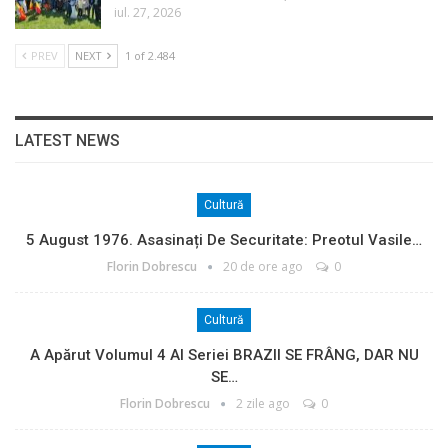
iul. 27, 2026
PREV
NEXT
1 of 2.484
LATEST NEWS
Cultură
5 August 1976. Asasinați De Securitate: Preotul Vasile…
Florin Dobrescu
20 de ore ago
0
Cultură
A Apărut Volumul 4 Al Seriei BRAZII SE FRÂNG, DAR NU
SE…
Florin Dobrescu
2 zile ago
0