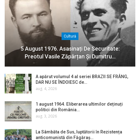
Cultură
5 August 1976. Asasinați De Securitate:
Preotul Vasile Zăpârțan Și Dumitru…
A apărut volumul 4 al seriei BRAZII SE FRÂNG,
DAR NU SE ÎNDOIESC de…
aug. 4, 2026
1 august 1964. Eliberarea ultimilor deținuți
politici din România…
aug. 3, 2026
La Sâmbăta de Sus, luptătorii în Rezistența
anticomunistă din Făgăraș…