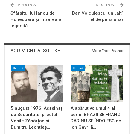
PREV POST
NEXT POST
Sfârșitul lui Iancu de
Dan Voiculescu, un „alt”
Hunedoara și intrarea în
fel de pensionar
legendă
YOU MIGHT ALSO LIKE
More From Author
Cultură
Cultură
5 august 1976. Asasinați
A apărut volumul 4 al
de Securitate: preotul
seriei BRAZII SE FRÂNG,
Vasile Zăpârțan și
DAR NU SE ÎNDOIESC de
Dumitru Leontieș…
Ion Gavrilă…