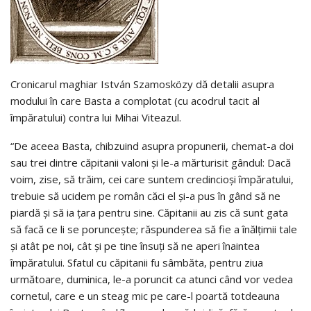
Cronicarul maghiar István Szamosközy dă detalii asupra
modului în care Basta a complotat (cu acodrul tacit al
împăratului) contra lui Mihai Viteazul.
“De aceea Basta, chibzuind asupra propunerii, chemat-a doi
sau trei dintre căpitanii valoni şi le-a mărturisit gândul: Dacă
voim, zise, să trăim, cei care suntem credincioşi împăratului,
trebuie să ucidem pe român căci el şi-a pus în gând să ne
piardă şi să ia ţara pentru sine. Căpitanii au zis că sunt gata
să facă ce li se porunceşte; răspunderea să fie a înălţimii tale
şi atât pe noi, cât şi pe tine însuţi să ne aperi înaintea
împăratului. Sfatul cu căpitanii fu sâmbăta, pentru ziua
următoare, duminica, le-a poruncit ca atunci când vor vedea
cornetul, care e un steag mic pe care-l poartă totdeauna