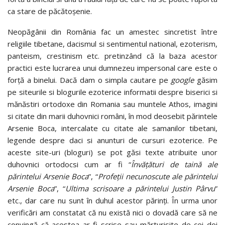
ca stare de păcătoșenie.
Neopăgânii din România fac un amestec sincretist între
religiile tibetane, dacismul si sentimentul national, ezoterism,
panteism, crestinism etc. pretinzând că la baza acestor
practici este lucrarea unui dumnezeu impersonal care este o
forță a binelui. Dacă dam o simpla cautare pe
google
găsim
pe siteurile si blogurile ezoterice informatii despre biserici si
mănăstiri ortodoxe din Romania sau muntele Athos, imagini
si citate din marii duhovnici români, în mod deosebit părintele
Arsenie Boca, intercalate cu citate ale samanilor tibetani,
legende despre daci si anunturi de cursuri ezoterice. Pe
aceste site-uri (bloguri) se pot găsi texte atribuite unor
duhovnici ortodocsi cum ar fi “
Învățături de taină ale
părintelui Arsenie Boca
”, “
Profeții necunoscute ale părintelui
Arsenie Boca
”, “
Ultima scrisoare a părintelui Justin Pârvu
”
etc., dar care nu sunt în duhul acestor părinți. În urma unor
verificări am constatat că nu există nici o dovadă care să ne
convingă că acestea ar fi scrise sau mărturisite de cei doi