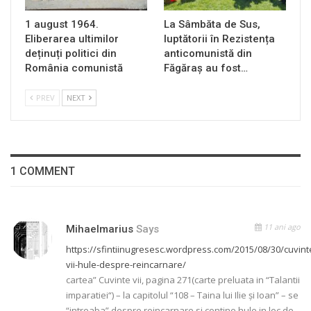
1 august 1964.
La Sâmbăta de Sus,
Eliberarea ultimilor
luptătorii în Rezistența
deținuți politici din
anticomunistă din
România comunistă
Făgăraș au fost…
PREV
NEXT
1 COMMENT
11 ani ago
Mihaelmarius
Says
https://sfintiinugresesc.wordpress.com/2015/08/30/cuvint
vii-hule-despre-reincarnare/
cartea” Cuvinte vii, pagina 271(carte preluata in “Talantii
imparatiei“) – la capitolul “108 – Taina lui Ilie şi Ioan” – se
“intreaba” despre reincarnare si contine hule in loc de