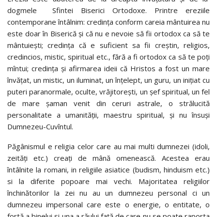
dogmele Sfintei Biserici Ortodoxe. Printre ereziile
contemporane întâlnim: credinţa conform careia mântuirea nu
este doar în Biserică şi că nu e nevoie să fii ortodox ca să te
mântuieşti; credinţa că e suficient sa fii creştin, religios,
credincios, mistic, spiritual etc., fără a fi ortodox ca să te poţi
mîntui; credinţa şi afirmarea ideii că Hristos a fost un mare
învăţat, un mistic, un iluminat, un înţelept, un guru, un iniţiat cu
puteri paranormale, oculte, vrăjitoreşti, un şef spiritual, un fel
de mare şaman venit din ceruri astrale, o strălucită
personalitate a umanităţii, maestru spiritual, şi nu însuşi
Dumnezeu-Cuvîntul.
Păgânismul e religia celor care au mai multi dumnezei (idoli,
zeități etc.) creați de mână omenească. Acestea erau
întâlnite la romani, in religiile asiatice (budism, hinduism etc.)
si la diferite popoare mai vechi. Majoritatea religiilor
închinătorilor la zei nu au un dumnezeu personal ci un
dumnezeu impersonal care este o energie, o entitate, o
fortă a binelui si una a răului față de care nu se poate raporta