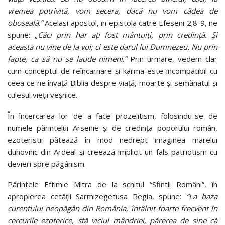
vremea potrivită, vom secera, dacă nu vom cădea de
oboseală
.
”
Acelasi apostol, in epistola catre Efeseni 2;8-9, ne
spune: „
Căci prin har ați fost mântuiți, prin credință. Și
aceasta nu vine de la voi; ci este darul lui Dumnezeu. Nu prin
fapte, ca să nu se laude nimeni
.
”
Prin urmare, vedem clar
cum conceptul de reîncarnare și karma este incompatibil cu
ceea ce ne învață Biblia despre viață, moarte și semănatul și
culesul vieții veșnice.
În încercarea lor de a face prozelitism, folosindu-se de
numele părintelui Arsenie și de credința poporului român,
ezoteristii pătează în mod nedrept imaginea marelui
duhovnic din Ardeal și creează implicit un fals patriotism cu
devieri spre păgânism.
Părintele Eftimie Mitra de la schitul “Sfintii Români”, în
apropierea cetății Sarmizegetusa Regia, spune:
“La baza
curentului neopăgân din România, întâlnit foarte frecvent în
cercurile ezoterice, stă viciul mândriei, părerea de sine că