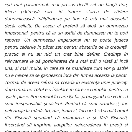
ești mai paranormal, mai presus decât cel de lângă tine,
ideea pătimașă care iti induce starea de cădere
duhovnicească înălțându-te pe tine că esti mai deosebit
decât ceilalți. De aceea ei preferă să aibă un dumnezeu
impersonal, pentru că la un astfel de dumnezeu nu te poti
raporta. Un dumnezeu impersonal nu te poate judeca
pentru căderile în păcat sau pentru abaterile de la credință,
practic ei nu au nici un crez bine definit. Credința în
reîncarnare le dă posibilitatea de a mai trăi o viață și încă
una, și mai multe, în care să se manifeste cum vor
și astfel
nu e nevoie să se gândească încă din lumea aceasta la păcat.
Tocmai de aceea refuză să creadă în existența unei judecăți
după moarte. Totul e o înșelare în care se complac pentru că
așa le place. Prin modul în care își fac propaganda se vede că
sunt iresponsabili și vicleni. Pretind că sunt ortodocși, fac
pelerinaje la mănăstiri, dar, indirect, încearcă să scoată omul
din Biserică spunând că mântuirea e și fără Biserică,
încercând să imprime adepților neîncrederea în preoți și
dependența totală de gândirea acelor guru care dau norme