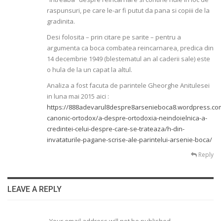
raspunsuri, pe care le-ar fi putut da pana si copiii de la
gradinita.
Desi folosita – prin citare pe sarite – pentru a
argumenta ca boca combatea reincarnarea, predica din
14 decembrie 1949 (blestematul an al caderii sale) este
o hula de la un capat la altul.
Analiza a fost facuta de parintele Gheorghe Anitulesei
in luna mai 2015 aici :
https://888adevarul8despre8arsenieboca8.wordpress.com
canonic-ortodox/a-despre-ortodoxia-neindoielnica-a-
credintei-celui-despre-care-se-trateaza/h-din-
invataturile-pagane-scrise-ale-parintelui-arsenie-boca/
Reply
LEAVE A REPLY