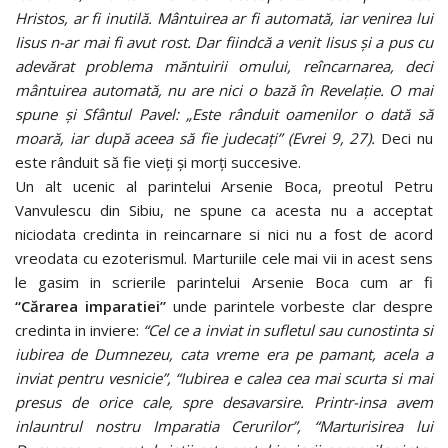
Hristos, ar fi inutilă. Mântuirea ar fi automată, iar venirea lui
Iisus n-ar mai fi avut rost. Dar fiindcă a venit Iisus şi a pus cu
adevărat problema măntuirii omului, reîncarnarea, deci
mântuirea automată, nu are nici o bază în Revelaţie. O mai
spune şi Sfântul Pavel: „Este rânduit oamenilor o dată să
moară, iar după aceea să fie judecaţi” (Evrei 9, 27).
Deci nu
este rânduit să fie vieţi şi morţi succesive.
Un alt ucenic al parintelui Arsenie Boca, preotul Petru
Vanvulescu din Sibiu, ne spune ca acesta nu a acceptat
niciodata credinta in reincarnare si nici nu a fost de acord
vreodata cu ezoterismul. Marturiile cele mai vii in acest sens
le gasim in scrierile parintelui Arsenie Boca cum ar fi
“Cărarea imparatiei”
unde parintele vorbeste clar despre
credinta in inviere:
“Cel ce a inviat in sufletul sau cunostinta si
iubirea de Dumnezeu, cata vreme era pe pamant, acela a
inviat pentru vesnicie”, “Iubirea e calea cea mai scurta si mai
presus de orice cale, spre desavarsire. Printr-insa avem
inlauntrul nostru Imparatia Cerurilor”, “Marturisirea lui