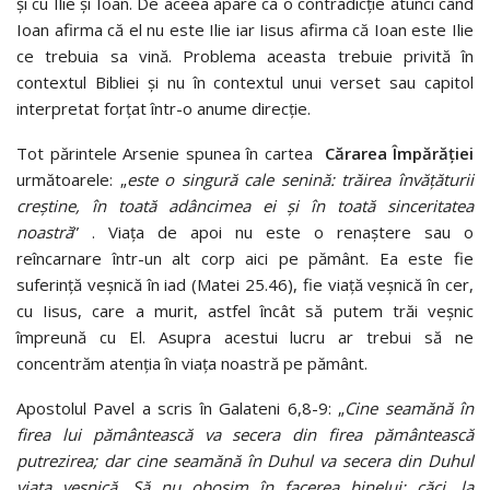
şi cu Ilie şi Ioan. De aceea apare ca o contradicţie atunci când
Ioan afirma că el nu este Ilie iar Iisus afirma că Ioan este Ilie
ce trebuia sa vină. Problema aceasta trebuie privită în
contextul Bibliei şi nu în contextul unui verset sau capitol
interpretat forțat într-o anume direcție.
Tot părintele Arsenie spunea în cartea
Cărarea Împărăţiei
următoarele: „
este o singură cale senină: trăirea învăţăturii
creştine, în toată adâncimea ei şi în toată sinceritatea
noastră
” . Viața de apoi nu este o renaștere sau o
reîncarnare într-un alt corp aici pe pământ. Ea este fie
suferință veșnică în iad (Matei 25.46), fie viață veșnică în cer,
cu Iisus, care a murit, astfel încât să putem trăi veșnic
împreună cu El. Asupra acestui lucru ar trebui să ne
concentrăm atenția în viața noastră pe pământ.
Apostolul Pavel a scris în Galateni 6,8-9: „
Cine seamănă în
firea lui pământească va secera din firea pământească
putrezirea; dar cine seamănă în Duhul va secera din Duhul
viața veșnică. Să nu obosim în facerea binelui; căci, la