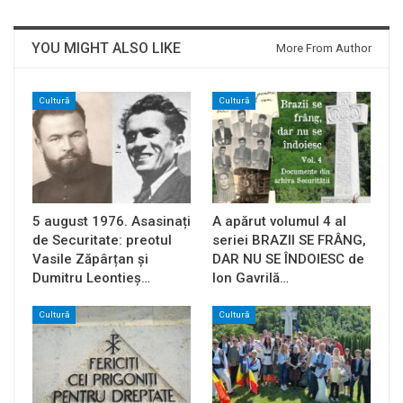
YOU MIGHT ALSO LIKE
More From Author
Cultură
Cultură
5 august 1976. Asasinați
A apărut volumul 4 al
de Securitate: preotul
seriei BRAZII SE FRÂNG,
Vasile Zăpârțan și
DAR NU SE ÎNDOIESC de
Dumitru Leontieș…
Ion Gavrilă…
Cultură
Cultură