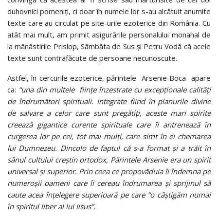
duhovnici pomeniți, ci doar în numele lor s-au alcătuit anumite
texte care au circulat pe site-urile ezoterice din România. Cu
atât mai mult, am primit asigurările personalului monahal de
la mănăstirile Prislop, Sâmbăta de Sus și Petru Vodă că acele
texte sunt contrafăcute de persoane necunoscute.
Astfel, în cercurile ezoterice, părintele Arsenie Boca apare
ca:
“una din multele fiinţe înzestrate cu excepţionale calităţi
de îndrumători spirituali. Integrate fiind în planurile divine
de salvare a celor care sunt pregătiţi, aceste mari spirite
creează gigantice curente spirituale care îi antrenează în
curgerea lor pe cei, tot mai mulţi, care simt în ei chemarea
lui Dumnezeu. Dincolo de faptul că s-a format şi a trăit în
sânul cultului creştin ortodox, Părintele Arsenie era un spirit
universal şi superior. Prin ceea ce propovăduia îi îndemna pe
numeroşii oameni care îi cereau îndrumarea şi sprijinul să
caute acea înţelegere superioară pe care “o câştigăm numai
în spiritul liber al lui Iisus”.