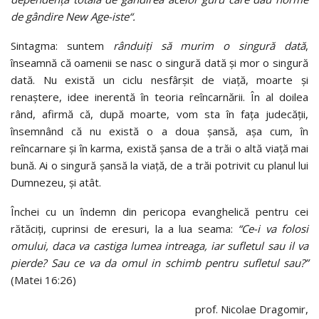
de gândire New Age-iste“.
Sintagma: suntem
rânduiți să murim o singură dată
,
înseamnă că oamenii se nasc o singură dată și mor o singură
dată. Nu există un ciclu nesfârșit de viață, moarte și
renaștere, idee inerentă în teoria reîncarnării. În al doilea
rând, afirmă că, după moarte, vom sta în fața judecății,
însemnând că nu există o a doua șansă, așa cum, în
reîncarnare și în karma, există șansa de a trăi o altă viață mai
bună. Ai o singură șansă la viață, de a trăi potrivit cu planul lui
Dumnezeu, și atât.
Închei cu un îndemn din pericopa evanghelică pentru cei
rătăciţi, cuprinsi de eresuri, la a lua seama:
“Ce-i va folosi
omului, daca va castiga lumea intreaga, iar sufletul sau il va
pierde? Sau ce va da omul in schimb pentru sufletul sau?”
(Matei 16:26)
prof. Nicolae Dragomir,