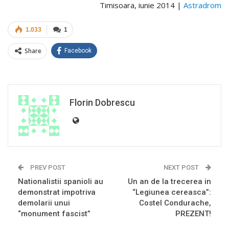
Timisoara, iunie 2014 |
Astradrom
1.033
1
Share
Facebook
Florin Dobrescu
PREV POST
NEXT POST
Nationalistii spanioli au
Un an de la trecerea in
demonstrat impotriva
“Legiunea cereasca”:
demolarii unui
Costel Condurache,
“monument fascist”
PREZENT!