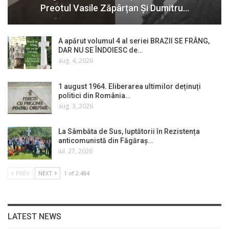
Preotul Vasile Zăpârțan Și Dumitru…
A apărut volumul 4 al seriei BRAZII SE FRÂNG,
DAR NU SE ÎNDOIESC de…
aug. 4, 2026
1 august 1964. Eliberarea ultimilor deținuți
politici din România…
aug. 3, 2026
La Sâmbăta de Sus, luptătorii în Rezistența
anticomunistă din Făgăraș…
iul. 27, 2026
PREV
NEXT
1 of 2.484
LATEST NEWS