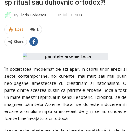
spiritual sau duhovnic ortodox?!
On
iul. 31, 2014
By
Florin Dobrescu
1.033
1
Share
În societatea “modernă” de azi apar, în cadrul unor erezii si
secte contemporane, noi curente, mai mult sau mai putin
neo-păgâne amestecate cu crestinism si nationalism. O
parte dintre acestea susțin că părintele Arsenie Boca a fost
un mare maestru spiritual în sensul ezoteric. Folosindu-se de
imaginea părintelui Arsenie Boca, se doreşte inducerea în
eroare a omului simplu si încovoiat de griji ce nu cunoaste
foarte bine învăţătura ortodoxă.
Erezia este abaterea de la dreapta învăţătură şi de la