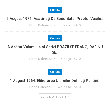
Cultură
5 August 1976. Asasinați De Securitate: Preotul Vasile…
Florin Dobrescu
2 zile ago
0
Cultură
A Apărut Volumul 4 Al Seriei BRAZII SE FRÂNG, DAR NU
SE…
Florin Dobrescu
3 zile ago
0
Cultură
1 August 1964. Eliberarea Ultimilor Deținuți Politici…
Florin Dobrescu
4 zile ago
0
LOAD MORE POSTS