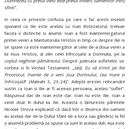
Dumnezeu cu pretul vietii este pretul invierii oamenilor intru
sfinti”.
In ceea ce priveste confuzia pe care o fac acesti inselati
spunand ca Ilie este acelasi cu Ioan Botezatorul, trebuie
facuta o distinctie si anume: Ioan a fost inaintemergatorul
primei veniri a Mantuitorului Hristos in timp ce despre Ilie ni
se spune ca este inaintemergător al celei de-a doua veniri a
lui Iisus Hristos, al zilei celei înfricoşate a Domnului, pe la
coptul neghinei pământului
. Despre judecata sufletelor se
vorbea si în Vechiul Testament: „
Iată, Eu vă trimit pe Ilie
Proorocul, înainte de a veni ziua Domnului, cea mare şi
înfricoşată
” (Maleahi 3, 23-24)”. Adeptii ereziei reîncarnării
sustin ca Ioan si Ilie ar fi aceeasi persoana, acelasi “suflet”.
Răspunsul dat de Ioan este clar. Ioan nu este Ilie. Ioan a
venit doar în duhul lui Ilie. Aceasta o lămureste părintele
Nicolae Streza explicand că dacă într-o Biserica doi oameni
au acelaşi dar de la Duhul Sfant de a lucra sau gândesc la fel
o anumită problemă se spune ca sunt în acelasi duh. Aşa este