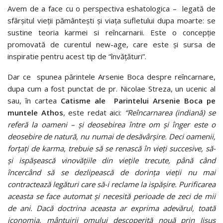
Avem de a face cu o perspectiva eshatologica – legată de
sfârşitul vieţii pământeşti şi viaţa sufletului dupa moarte: se
sustine teoria karmei si reîncarnarii. Este o concepţie
promovată de curentul new-age, care este şi sursa de
inspiratie pentru acest tip de “învățături”.
Dar ce spunea părintele Arsenie Boca despre reîncarnare,
dupa cum a fost punctat de pr. Nicolae Streza, un ucenic al
sau, în cartea
Catisme ale
Parintelui Arsenie Boca pe
muntele Athos
, este redat aici:
“Reîncarnarea (indiană) se
referă la oameni – şi deosebirea între om şi înger este o
deosebire de natură, nu numai de desăvârşire. Deci oamenii,
forţaţi de karma, trebuie să se renască în vieţi succesive, să-
şi ispăşească vinovăţiile din vieţile trecute, până când
încercând să se dezlipească de dorinţa vieţii nu mai
contractează legături care să-i reclame la ispăşire. Purificarea
aceasta se face automat şi necesită perioade de zeci de mii
de ani. Dacă doctrina aceasta ar exprima adevărul, toată
iconomia, mântuirii omului descoperită nouă prin Iisus