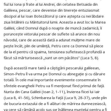
fiul lui Iona și frate al lui Andrei, din cetatea Betsaida din
Galileea, pescar, care devenise din tinerețe entuziasmat
discipol al lui Ioan Botezătorul și care aștepta cu nerăbdare
ziua întâlnirii cu Mântuitorul lumii. Aceasta a avut loc la Marea
Galileii, când Domnul după o noapte de muncă zadarnică, îi
poruncește viitorului pescar de suflete să arunce din nou
năvodul, care de această dată a adunat mulțime mare de
pește încât, plin de umilință, Petru cere ca Domnul să plece
de la el pentru că spaima, tensiunea sufletească profundă a
făcut să mărturisească „sunt un om păcătos” (Luca 5, 8).
După această mare taină a câștigării pescarului galileean,
Simon-Petru îl va urma pe Domnul cu abnegație și cu dăruire
totală. În cele mai importante evenimente consemnate în
sfintele evanghelii Petru va fi menționat fiind primul de față.
Nunta din Cana Galileii (Ioan 2, 1-11), învierea fiicei lui Iair
(Luca 8, 41-56), Schimbarea la Față (Luca 9, 28-37), unde plin
de bucuria extazului de a fi alături de mărirea dumnezeiască,
va cere să rămână acolo sus pe înălțimea muntelui pentru a fi