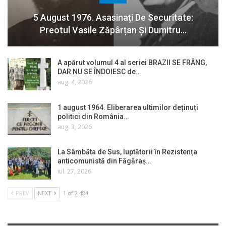
5 August 1976. Asasinați De Securitate:
Preotul Vasile Zăpârțan Și Dumitru…
A apărut volumul 4 al seriei BRAZII SE FRÂNG,
DAR NU SE ÎNDOIESC de…
aug. 4, 2026
1 august 1964. Eliberarea ultimilor deținuți
politici din România…
aug. 3, 2026
La Sâmbăta de Sus, luptătorii în Rezistența
anticomunistă din Făgăraș…
iul. 27, 2026
PREV
NEXT
1 of 2.484