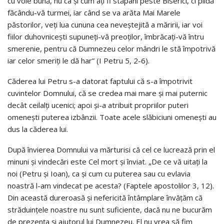
cu voie bună, nu ca și cum ați fi stăpâni peste Biserici, ci pildă
făcându-vă turmei, iar când se va arăta Mai Marele
păstorilor, veți lua cununa cea neveștejită a măririi, iar voi
fiilor duhovnicești supuneți-vă preoților, îmbrăcați-vă întru
smerenie, pentru că Dumnezeu celor mândri le stă împotrivă
iar celor smeriți le dă har” (I Petru 5, 2-6).
Căderea lui Petru s-a datorat faptului că s-a împotrivit
cuvintelor Domnului, că se credea mai mare și mai puternic
decât ceilalți ucenici; apoi și-a atribuit propriilor puteri
omenești puterea izbânzii. Toate acele slăbiciuni omenești au
dus la căderea lui.
După învierea Domnului va mărturisi că cel ce lucrează prin el
minuni și vindecări este Cel mort și înviat. „De ce vă uitați la
noi (Petru și Ioan), ca și cum cu puterea sau cu evlavia
noastră l-am vindecat pe acesta? (Faptele apostolilor 3, 12).
Din această dureroasă și nefericită întâmplare învățăm că
străduințele noastre nu sunt suficiente, dacă nu ne bucurăm
de prezența și ajutorul lui Dumnezeu. El nu vrea să fim