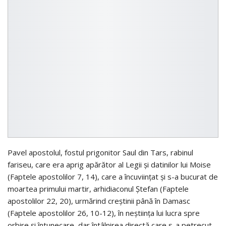
Pavel apostolul, fostul prigonitor Saul din Tars, rabinul
fariseu, care era aprig apărător al Legii și datinilor lui Moise
(Faptele apostolilor 7, 14), care a încuviințat și s-a bucurat de
moartea primului martir, arhidiaconul Ștefan (Faptele
apostolilor 22, 20), urmărind creștinii până în Damasc
(Faptele apostolilor 26, 10-12), în neștiința lui lucra spre
orbire și întunecare, dar întâlnirea directă care s-a petrecut