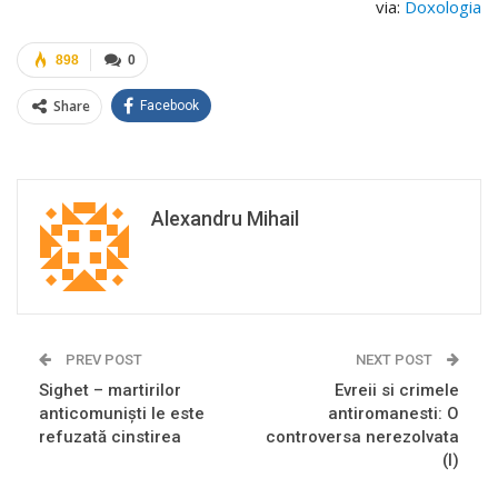
via:
Doxologia
898
0
Share
Facebook
Alexandru Mihail
PREV POST
NEXT POST
Sighet – martirilor
Evreii si crimele
anticomunişti le este
antiromanesti: O
refuzată cinstirea
controversa nerezolvata
(I)