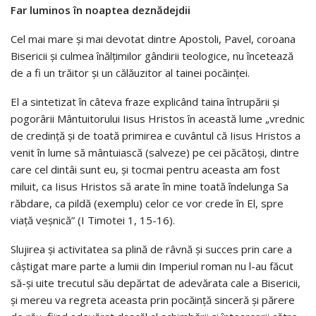
Far luminos în noaptea deznădejdii
Cel mai mare și mai devotat dintre Apostoli, Pavel, coroana
Bisericii și culmea înălțimilor gândirii teologice, nu încetează
de a fi un trăitor și un călăuzitor al tainei pocăinței.
El a sintetizat în câteva fraze explicând taina întrupării și
pogorârii Mântuitorului Iisus Hristos în această lume „vrednic
de credință și de toată primirea e cuvântul că Iisus Hristos a
venit în lume să mântuiască (salveze) pe cei păcătoși, dintre
care cel dintâi sunt eu, și tocmai pentru aceasta am fost
miluit, ca Iisus Hristos să arate în mine toată îndelunga Sa
răbdare, ca pildă (exemplu) celor ce vor crede în El, spre
viață veșnică” (I Timotei 1, 15-16).
Slujirea și activitatea sa plină de râvnă și succes prin care a
câștigat mare parte a lumii din Imperiul roman nu l-au făcut
să-și uite trecutul său depărtat de adevărata cale a Bisericii,
și mereu va regreta aceasta prin pocăință sinceră și părere