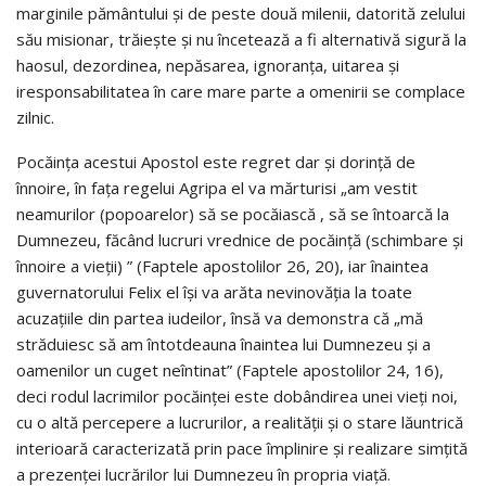
marginile pământului și de peste două milenii, datorită zelului
său misionar, trăiește și nu încetează a fi alternativă sigură la
haosul, dezordinea, nepăsarea, ignoranța, uitarea și
iresponsabilitatea în care mare parte a omenirii se complace
zilnic.
Pocăința acestui Apostol este regret dar și dorință de
înnoire, în fața regelui Agripa el va mărturisi „am vestit
neamurilor (popoarelor) să se pocăiască , să se întoarcă la
Dumnezeu, făcând lucruri vrednice de pocăință (schimbare și
înnoire a vieții) ” (Faptele apostolilor 26, 20), iar înaintea
guvernatorului Felix el își va arăta nevinovăția la toate
acuzațiile din partea iudeilor, însă va demonstra că „mă
străduiesc să am întotdeauna înaintea lui Dumnezeu și a
oamenilor un cuget neîntinat” (Faptele apostolilor 24, 16),
deci rodul lacrimilor pocăinței este dobândirea unei vieți noi,
cu o altă percepere a lucrurilor, a realității și o stare lăuntrică
interioară caracterizată prin pace împlinire și realizare simțită
a prezenței lucrărilor lui Dumnezeu în propria viață.