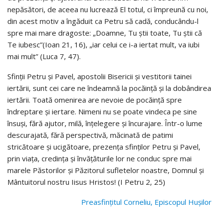
nepăsători, de aceea nu lucrează El totul, ci împreună cu noi,
din acest motiv a îngăduit ca Petru să cadă, conducându-l
spre mai mare dragoste: „Doamne, Tu știi toate, Tu știi că
Te iubesc”(Ioan 21, 16), „iar celui ce i-a iertat mult, va iubi
mai mult” (Luca 7, 47).
Sfinții Petru și Pavel, apostolii Bisericii și vestitorii tainei
iertării, sunt cei care ne îndeamnă la pocăință și la dobândirea
iertării. Toată omenirea are nevoie de pocăință spre
îndreptare și iertare. Nimeni nu se poate vindeca pe sine
însuși, fără ajutor, milă, înțelegere și încurajare. Într-o lume
descurajată, fără perspectivă, măcinată de patimi
stricătoare și ucigătoare, prezența sfinților Petru și Pavel,
prin viața, credința și învățăturile lor ne conduc spre mai
marele Păstorilor și Păzitorul sufletelor noastre, Domnul și
Mântuitorul nostru Iisus Hristos! (I Petru 2, 25)
Preasfințitul Corneliu, Episcopul Hușilor