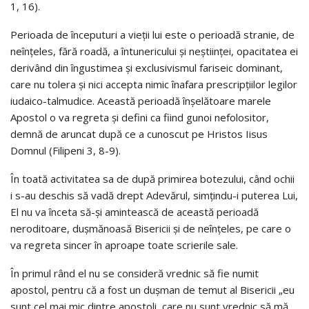
1, 16).
Perioada de începuturi a vieții lui este o perioadă stranie, de
neînțeles, fără roadă, a întunericului și neștiinței, opacitatea ei
derivând din îngustimea și exclusivismul fariseic dominant,
care nu tolera și nici accepta nimic înafara prescripțiilor legilor
iudaico-talmudice. Această perioadă înșelătoare marele
Apostol o va regreta și defini ca fiind gunoi nefolositor,
demnă de aruncat după ce a cunoscut pe Hristos Iisus
Domnul (Filipeni 3, 8-9).
În toată activitatea sa de după primirea botezului, când ochii
i s-au deschis să vadă drept Adevărul, simțindu-i puterea Lui,
El nu va înceta să-și amintească de această perioadă
neroditoare, dușmănoasă Bisericii și de neînțeles, pe care o
va regreta sincer în aproape toate scrierile sale.
În primul rând el nu se consideră vrednic să fie numit
apostol, pentru că a fost un dușman de temut al Bisericii „eu
sunt cel mai mic dintre apostoli, care nu sunt vrednic să mă