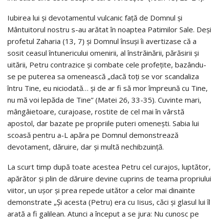
Iubirea lui și devotamentul vulcanic față de Domnul și
Mântuitorul nostru s-au arătat în noaptea Patimilor Sale. Deși
profetul Zaharia (13, 7) și Domnul însuși îi avertizase că a
sosit ceasul întunericului omenirii, al înstrăinării, părăsirii și
uitării, Petru contrazice și combate cele profețite, bazându-
se pe puterea sa omenească „dacă toți se vor scandaliza
întru Tine, eu niciodată… și de ar fi să mor împreună cu Tine,
nu mă voi lepăda de Tine” (Matei 26, 33-35). Cuvinte mari,
mângâietoare, curajoase, rostite de cel mai în vârstă
apostol, dar bazate pe propriile puteri omenești. Sabia lui
scoasă pentru a-L apăra pe Domnul demonstrează
devotament, dăruire, dar și multă nechibzuință.
La scurt timp după toate acestea Petru cel curajos, luptător,
apărător și plin de dăruire devine cuprins de teama propriului
viitor, un ușor și prea repede uitător a celor mai dinainte
demonstrate „Și acesta (Petru) era cu Iisus, căci și glasul lui îl
arată a fi galilean. Atunci a început a se jura: Nu cunosc pe