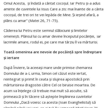
Omul Acesta, și îndată a cântat cocoșul. Iar Petru și-a adus
aminte de cuvintele lui Iisus Care a zis: mai înainte de a cânta
cocoșul, de trei ori te vei lepăda de Mine. Și ieșind afară, a
plâns cu amar” (Matei 26, 71-75).
Căderea lui Petru este semnul slăbiciunii și limitelor
omenești. Plânsul lui cu amar devine începutul pocăinței, iar
lacrimile amare, rodul ei, pe care mai târziu îl va mărturisi.
Toată omenirea are nevoie de pocăință spre îndreptare
și iertare
După Înviere, la aceeași mare unde primise chemarea
Domnului de a-L urma, Simon cel căzut este iertat,
reintegrat și primit în ceata și slujirea apostolică prin
mărturisirea dragostei către Cel ce biruise moartea. De
acum va înțelege că trebuie mai mult să asculte, să
primească și în tăcere să aștepte împlinirea cuvintelor
Domnului „Dacă voiesc ca acesta (Ioan Evanghelistul) să
rămână până voi veni, ce ai tu? Tu urmează Mie!” (Ioan 21,