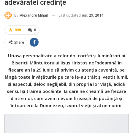
adevăratei credințe
Last updated
iun. 29, 2014
By
Alexandru Mihail
898
0
Share
Uriașa personalitate a celor doi corifei și luminători ai
Bisericii Mântuitorului Iisus Hristos ne îndeamnă în
fiecare an la 29 iunie să privim cu atenția cuvenită, pe
lângă toate învățăturile pe care le-au trăit și vestit lumii,
și aspectul, deloc neglijabil, din propria lor viață, adică
sensul și trăirea pocăinței la care ne cheamă pe fiecare
dintre noi, care avem nevoie firească de pocăință și
întoarcere la Dumnezeu, izvorul vieții și al nemuririi.