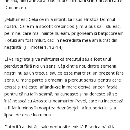
de rău, fiind adevărat dascăl al schimbării și întoarcerii către
Dumnezeu.
„Mulțumesc Celui ce m-a întărit, lui Iisus Hristos Domnul
nostru, Care m-a socotit credincios și m-a pus să-I slujesc,
pe mine, care mai înainte huleam, prigoneam și batjocoream.
Totuși am fost miluit, căci în necredința mea am lucrat din
neștiință” (I Timotei 1, 12-14).
El va regreta și va mărturisi că trecutul său a fost unul
pierdut și fără nici un sens. Câți dintre noi, dintre semenii
noștrii nu au un trecut, sau ce este mai trist, un prezent fără
sens. O mare parte a omenirii a pierdut sensul pentru care
există și trăiește, aflându-se în mare derivă, uneori fatală,
pentru că nu ia în seamă, nu cunoaște și nu dorește să se
întâlnească cu Apostolul neamurilor Pavel, care nu încetează
a fi far luminos în noaptea deznădejdii, a întunericului și a
lipsei de orice lucru bun.
Datorită activității sale neobosite există Biserica până la