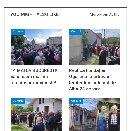
YOU MIGHT ALSO LIKE
More From Author
Cultură
Cultură
14 MAI LA BUCUREȘTI!
Replica Fundației
Să cinstim martirii
Ogoranu la articolul
temnițelor comuniste!
tendențios publicat de
Alba 24 despre…
Cultură
Cultură