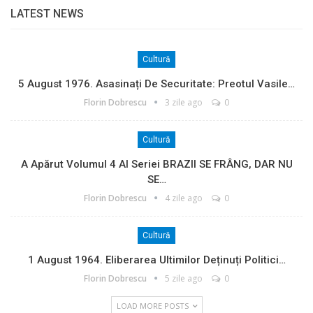
LATEST NEWS
Cultură
5 August 1976. Asasinați De Securitate: Preotul Vasile…
Florin Dobrescu
3 zile ago
0
Cultură
A Apărut Volumul 4 Al Seriei BRAZII SE FRÂNG, DAR NU
SE…
Florin Dobrescu
4 zile ago
0
Cultură
1 August 1964. Eliberarea Ultimilor Deținuți Politici…
Florin Dobrescu
5 zile ago
0
LOAD MORE POSTS