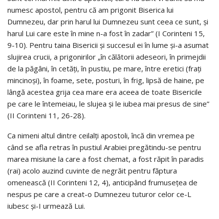
numesc apostol, pentru că am prigonit Biserica lui
Dumnezeu, dar prin harul lui Dumnezeu sunt ceea ce sunt, și
harul Lui care este în mine n-a fost în zadar” (I Corinteni 15,
9-10). Pentru taina Bisericii și succesul ei în lume și-a asumat
slujirea crucii, a prigonirilor „în călătorii adeseori, în primejdii
de la păgâni, în cetăți, în pustiu, pe mare, între eretici (frați
mincinoși), în foame, sete, posturi, în frig, lipsă de haine, pe
lângă acestea grija cea mare era aceea de toate Bisericile
pe care le întemeiau, le slujea și le iubea mai presus de sine”
(II Corinteni 11, 26-28).
Ca nimeni altul dintre ceilalți apostoli, încă din vremea pe
când se afla retras în pustiul Arabiei pregătindu-se pentru
marea misiune la care a fost chemat, a fost răpit în paradis
(rai) acolo auzind cuvinte de negrăit pentru făptura
omenească (II Corinteni 12, 4), anticipând frumusețea de
nespus pe care a creat-o Dumnezeu tuturor celor ce-L
iubesc și-I urmează Lui.