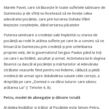
Marele Pavel, care strălucește în toate sufletele iubitoare de
Dumnezeu și de sfinți nu încetează să ne învețe calea
adevăratei pocăințe, care prin lucrarea Duhului Sfânt
liniștește conștiințele, dând iertarea păcatelor.
Puterea uimitoare a credinței sale împletită cu starea de
pocăință au rodit în atâtea suflete pe care le-a convins să se
întoarcă la Dumnezeu prin credință și prin schimbarea
propriei vieți, de la guvernatorul Sergius Paulus până la toți
cei care l-au întâlnit, ascultat și urmat. Activitatea lui în slujirea
Bisericii ca dascăl al pocăinței și mărturisitor al Adevărului
străbate veacurile fiind pentru noi îndemn, călăuză și pildă
vrednică de urmat spre dobândirea cununii celei cerești, a
dreptății pe care „Domnul o va dărui tuturor care iubesc
arătarea Lui” (I Timotei 4, 8).
Petru, model de abnegație și dăruire totală
Al doilea învățător și trăitor al Pocăinței este Simon-Petru,