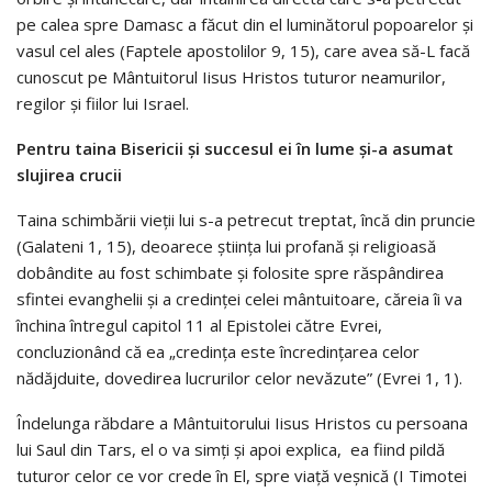
pe calea spre Damasc a făcut din el luminătorul popoarelor și
vasul cel ales (Faptele apostolilor 9, 15), care avea să-L facă
cunoscut pe Mântuitorul Iisus Hristos tuturor neamurilor,
regilor și fiilor lui Israel.
Pentru taina Bisericii și succesul ei în lume și-a asumat
slujirea crucii
Taina schimbării vieții lui s-a petrecut treptat, încă din pruncie
(Galateni 1, 15), deoarece știința lui profană și religioasă
dobândite au fost schimbate și folosite spre răspândirea
sfintei evanghelii și a credinței celei mântuitoare, căreia îi va
închina întregul capitol 11 al Epistolei către Evrei,
concluzionând că ea „credința este încredințarea celor
nădăjduite, dovedirea lucrurilor celor nevăzute” (Evrei 1, 1).
Îndelunga răbdare a Mântuitorului Iisus Hristos cu persoana
lui Saul din Tars, el o va simți și apoi explica, ea fiind pildă
tuturor celor ce vor crede în El, spre viață veșnică (I Timotei