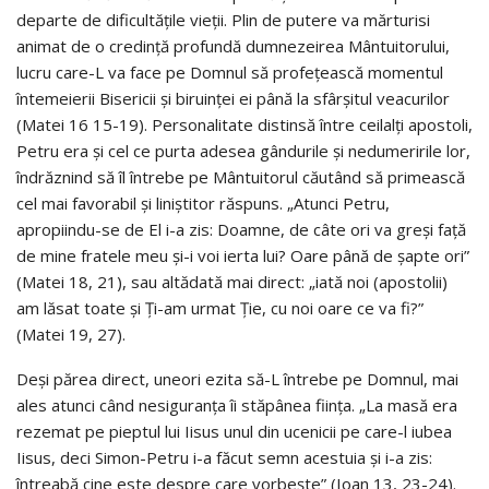
departe de dificultățile vieții. Plin de putere va mărturisi
animat de o credință profundă dumnezeirea Mântuitorului,
lucru care-L va face pe Domnul să profețească momentul
întemeierii Bisericii și biruinței ei până la sfârșitul veacurilor
(Matei 16 15-19). Personalitate distinsă între ceilalți apostoli,
Petru era și cel ce purta adesea gândurile și nedumeririle lor,
îndrăznind să îl întrebe pe Mântuitorul căutând să primească
cel mai favorabil și liniștitor răspuns. „Atunci Petru,
apropiindu-se de El i-a zis: Doamne, de câte ori va greși față
de mine fratele meu și-i voi ierta lui? Oare până de șapte ori”
(Matei 18, 21), sau altădată mai direct: „iată noi (apostolii)
am lăsat toate și Ți-am urmat Ție, cu noi oare ce va fi?”
(Matei 19, 27).
Deși părea direct, uneori ezita să-L întrebe pe Domnul, mai
ales atunci când nesiguranța îi stăpânea ființa. „La masă era
rezemat pe pieptul lui Iisus unul din ucenicii pe care-l iubea
Iisus, deci Simon-Petru i-a făcut semn acestuia și i-a zis:
întreabă cine este despre care vorbește” (Ioan 13, 23-24).