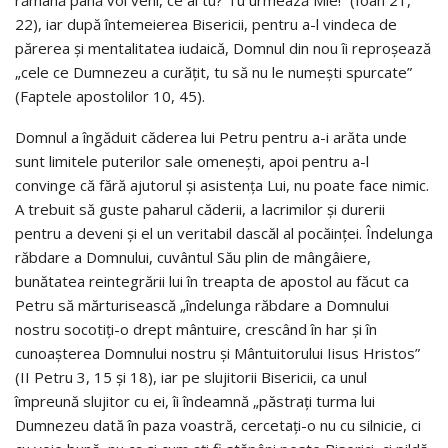
22), iar după întemeierea Bisericii, pentru a-l vindeca de
părerea și mentalitatea iudaică, Domnul din nou îi reproșează
„cele ce Dumnezeu a curățit, tu să nu le numești spurcate”
(Faptele apostolilor 10, 45).
Domnul a îngăduit căderea lui Petru pentru a-i arăta unde
sunt limitele puterilor sale omenești, apoi pentru a-l
convinge că fără ajutorul și asistența Lui, nu poate face nimic.
A trebuit să guste paharul căderii, a lacrimilor și durerii
pentru a deveni și el un veritabil dascăl al pocăinței. Îndelunga
răbdare a Domnului, cuvântul Său plin de mângâiere,
bunătatea reintegrării lui în treapta de apostol au făcut ca
Petru să mărturisească „îndelunga răbdare a Domnului
nostru socotiți-o drept mântuire, crescând în har și în
cunoașterea Domnului nostru și Mântuitorului Iisus Hristos”
(II Petru 3, 15 și 18), iar pe slujitorii Bisericii, ca unul
împreună slujitor cu ei, îi îndeamnă „păstrați turma lui
Dumnezeu dată în paza voastră, cercetați-o nu cu silnicie, ci