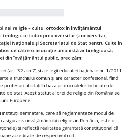
plinei religie – cultul ortodox în învăţământul
 teologic ortodox preuniversitar şi universitar,
ţiei Naţionale şi Secretariatul de Stat pentru Culte în
ţios de către o asociaţie umanistă antireligioasă,
iei din învăţământul public, precizăm:
 (art. 32 alin 7) și ale legii educației naționale nr. 1/2011
e parte a trunchiului comun și are caracter confesional, fiind
de profesori abilitați în baza protocoalelor încheiate de
ute de stat. Acest statut al orei de religie din România se
iunii Europene.
rei instituţii semnatare, care să reglementeze modul de
ru asigurarea învățământului religios în România, este o
naționale) și reflectă realitatea garantată constituțional că
soane acreditate de respectivul cult.