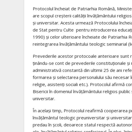
Protocolul încheiat de Patriarhia Română, Minister
are scopul creşterii calităţii învăţământului religi
şi universitar. Acesta urmează Protocolului încheiat
de Stat pentru Culte pentru introducerea educaţi
1990) şi celor ulterioare încheiate de Patriarhia
reintegrarea învăţământului teologic seminarial (li
Prevederile acestor protocoale anterioare sunt re
ţinându-se cont de prevederile constituționale și 
administrativă constantă din ultimii 25 de ani ref
formarea și selectarea personalului său necesar în
religie, asistenţi sociali etc.). Protocolul afirmă c
Bisericii în domeniul învățământului religios public
universitar.
În acelaşi timp, Protocolul reafirmă cooperarea pro
învățământul teologic preuniversitar şi universitar
predau în şcoli, deoarece statul respectă autonomi
ele, învățământul religios confesional. În plus, înt