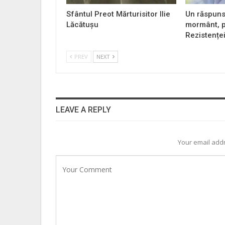
Sfântul Preot Mărturisitor Ilie
Un răspuns
Lăcătușu
mormânt, p
Rezistențe
PREV
NEXT
LEAVE A REPLY
Your email addr