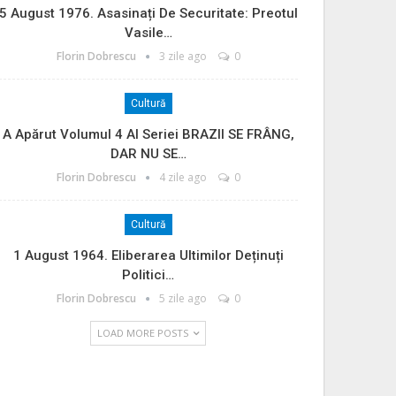
5 August 1976. Asasinați De Securitate: Preotul
Vasile…
Florin Dobrescu
3 zile ago
0
Cultură
A Apărut Volumul 4 Al Seriei BRAZII SE FRÂNG,
DAR NU SE…
Florin Dobrescu
4 zile ago
0
Cultură
1 August 1964. Eliberarea Ultimilor Deținuți
Politici…
Florin Dobrescu
5 zile ago
0
LOAD MORE POSTS