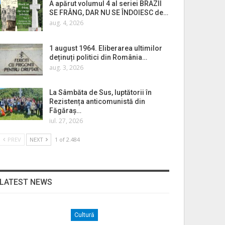
A apărut volumul 4 al seriei BRAZII
SE FRÂNG, DAR NU SE ÎNDOIESC de…
aug. 4, 2026
1 august 1964. Eliberarea ultimilor
deținuți politici din România…
aug. 3, 2026
La Sâmbăta de Sus, luptătorii în
Rezistența anticomunistă din
Făgăraș…
iul. 27, 2026
PREV
NEXT
1 of 2.484
LATEST NEWS
Cultură