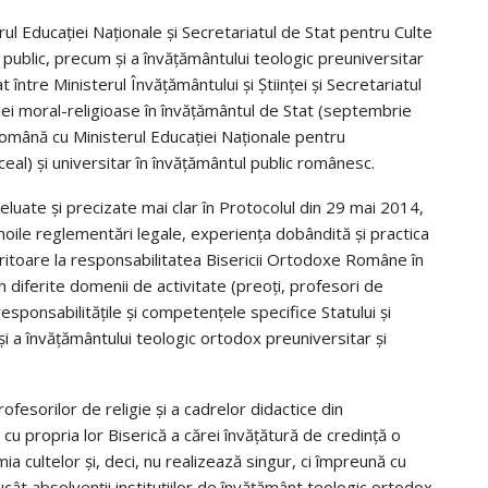
ul Educaţiei Naţionale şi Secretariatul de Stat pentru Culte
os public, precum şi a învăţământului teologic preuniversitar
 între Ministerul Învăţământului şi Ştiinţei şi Secretariatul
ei moral-religioase în învăţământul de Stat (septembrie
 Română cu Ministerul Educaţiei Naţionale pentru
ceal) şi universitar în învăţământul public românesc.
luate şi precizate mai clar în Protocolul din 29 mai 2014,
noile reglementări legale, experienţa dobândită și practica
eritoare la responsabilitatea Bisericii Ortodoxe Române în
 diferite domenii de activitate (preoţi, profesori de
oresponsabilitățile şi competenţele specifice Statului şi
 şi a învăţământului teologic ortodox preuniversitar și
fesorilor de religie şi a cadrelor didactice din
 cu propria lor Biserică a cărei învățătură de credinţă o
a cultelor şi, deci, nu realizează singur, ci împreună cu
rucât absolvenții instituțiilor de învățământ teologic ortodox