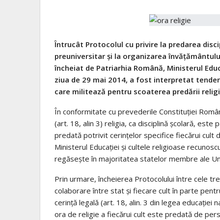
Întrucât Protocolul cu privire la predarea disci
preuniversitar şi la organizarea învăţământului
încheiat de Patriarhia Română, Ministerul Educa
ziua de 29 mai 2014, a fost interpretat tenden
care militează pentru scoaterea predării relig
În conformitate cu prevederile Constituției României
(art. 18, alin 3) religia, ca disciplină școlară, est
predată potrivit cerințelor specifice fiecărui cult 
Ministerul Educaţiei şi cultele religioase recunosc
regăseşte în majoritatea statelor membre ale Un
Prin urmare, încheierea Protocolului între cele t
colaborare între stat și fiecare cult în parte pent
cerință legală (art. 18, alin. 3 din legea educației 
ora de religie a fiecărui cult este predată de per