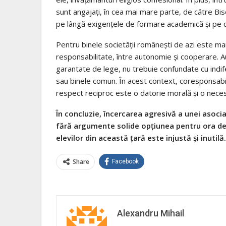
sunt angajați, în cea mai mare parte, de către B
pe lângă exigențele de formare academică și pe ce
Pentru binele societăţii româneşti de azi este mar
responsabilitate, între autonomie şi cooperare. 
garantate de lege, nu trebuie confundate cu indife
sau binele comun. În acest context, coresponsabili
respect reciproc este o datorie morală şi o necesit
În concluzie, încercarea agresivă a unei asoc
fără argumente solide opţiunea pentru ora de re
elevilor din această țară este injustă şi inutilă.
Share
Facebook
Alexandru Mihail