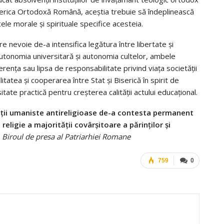
iserica Ortodoxă Română, aceștia trebuie să îndeplinească
le morale şi spirituale specifice acesteia.
e nevoie de-a intensifica legătura între libertate şi
Autonomia universitară şi autonomia cultelor, ambele
renţa sau lipsa de responsabilitate privind viaţa societăţii
tatea şi cooperarea între Stat şi Biserică în spirit de
ate practică pentru creşterea calităţii actului educaţional.
iaţii umaniste antireligioase de-a contesta permanent
ligie a majorității covârşitoare a părinților și
Biroul de presa al Patriarhiei Romane
759
0