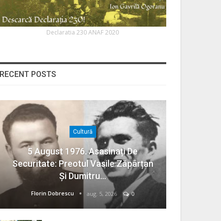
Declaratia 230 ANAF 2020
RECENT POSTS
Cultură
5 August 1976. Asasinați De
Securitate: Preotul Vasile Zăpârțan
Și Dumitru…
Florin Dobrescu
aug. 5, 2026
0