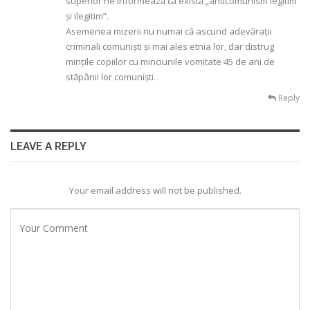
superior ne informează că există „anticomunism legitim
și ilegitim”.
Asemenea mizerii nu numai că ascund adevărații
criminali comuniști și mai ales etnia lor, dar distrug
mințile copiilor cu minciunile vomitate 45 de ani de
stăpânii lor comuniști.
Reply
LEAVE A REPLY
Your email address will not be published.