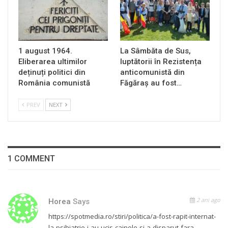
1 august 1964.
La Sâmbăta de Sus,
Eliberarea ultimilor
luptătorii în Rezistența
deținuți politici din
anticomunistă din
România comunistă
Făgăraș au fost…
PREV
NEXT
1 COMMENT
2 ani ago
Horea
Says
https://spotmedia.ro/stiri/politica/a-fost-rapit-internat-
la-psihiatrie-i-au-ucis-cainele-si-a-disparut-fara-