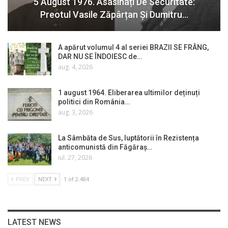
5 August 1976. Asasinați De Securitate:
Preotul Vasile Zăpârțan Și Dumitru…
A apărut volumul 4 al seriei BRAZII SE FRÂNG,
DAR NU SE ÎNDOIESC de…
aug. 4, 2026
1 august 1964. Eliberarea ultimilor deținuți
politici din România…
aug. 3, 2026
La Sâmbăta de Sus, luptătorii în Rezistența
anticomunistă din Făgăraș…
iul. 27, 2026
PREV
NEXT
1 of 2.484
LATEST NEWS