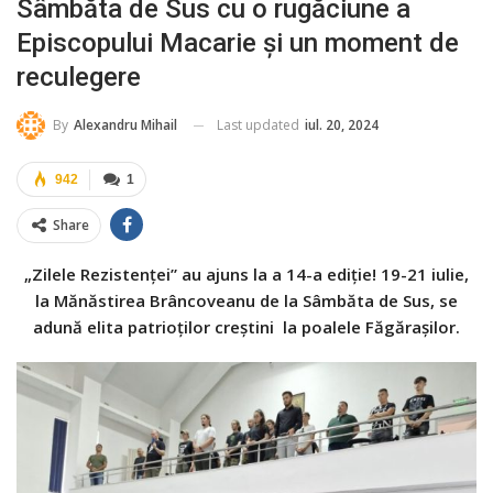
Sâmbăta de Sus cu o rugăciune a
Episcopului Macarie și un moment de
reculegere
Last updated
iul. 20, 2024
By
Alexandru Mihail
942
1
Share
„Zilele Rezistenței” au ajuns la a 14-a ediție! 19-21 iulie,
la Mănăstirea Brâncoveanu de la Sâmbăta de Sus, se
adună elita patrioților creștini la poalele Făgărașilor.