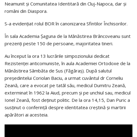
Neamunit și Comunitatea Identitară din Cluj-Napoca, dar și
români din Diaspora.
S-a evidențiat rolul BOR în canonizarea Sfintilor Închisorilor.
În sala Academia Șaguna de la Mănăstirea Brâncoveanu sunt
prezenți peste 150 de persoane, majoritatea tineri.
Au început la ora 13 lucrările simpozionului dedicat
Rezistenței anticomuniste, în aula Academiei Ortodoxe de la
Mănăstirea Sâmbăta de Sus (Făgăraș). După salutul
președintelui Coriolan Baciu, a urmat cuvântul dr Corneliu
Zeană, care a evocat pe tatăl său, medicul Dumitru Zeană,
exterminat în 1962 la Aiud, precum și pe unchiul sau, medicul
Ionel Zeană, fost deţinut politic. De la ora 14,15, Dan Puric a
susținut o conferință despre identitatea creștină și martirii
apărători ai acesteia.