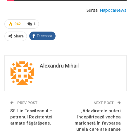
Sursa:
NapocaNews
942
1
Share
Facebook
Alexandru Mihail
PREV POST
NEXT POST
Sf. Ilie Tesviteanul –
„Adevăratele puteri
patronul Rezistenţei
îndepărtează vechea
armate făgărăşene.
marionetă în favoarea
uneia care are șanse