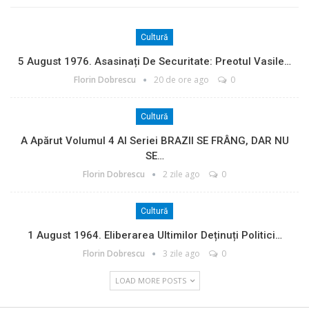
Cultură
5 August 1976. Asasinați De Securitate: Preotul Vasile…
Florin Dobrescu
20 de ore ago
0
Cultură
A Apărut Volumul 4 Al Seriei BRAZII SE FRÂNG, DAR NU
SE…
Florin Dobrescu
2 zile ago
0
Cultură
1 August 1964. Eliberarea Ultimilor Deținuți Politici…
Florin Dobrescu
3 zile ago
0
LOAD MORE POSTS