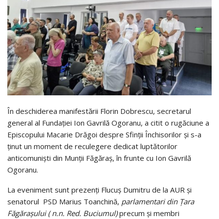
În deschiderea manifestării Florin Dobrescu, secretarul
general al Fundației Ion Gavrilă Ogoranu, a citit o rugăciune a
Episcopului Macarie Drăgoi despre Sfinții Închisorilor și s-a
ținut un moment de reculegere dedicat luptătorilor
anticomuniști din Munții Făgăraș, în frunte cu Ion Gavrilă
Ogoranu.
La eveniment sunt prezenți Flucuș Dumitru de la AUR și
senatorul PSD Marius Toanchină,
parlamentari din Țara
Făgărașului ( n.n. Red. Buciumul)
precum și membri