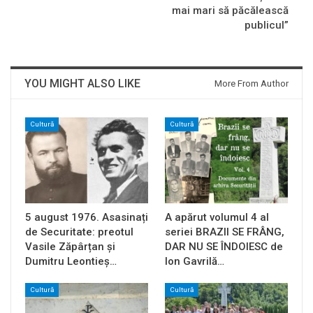
mai mari să păcălească
publicul”
YOU MIGHT ALSO LIKE
More From Author
Cultură
Cultură
5 august 1976. Asasinați
A apărut volumul 4 al
de Securitate: preotul
seriei BRAZII SE FRÂNG,
Vasile Zăpârțan și
DAR NU SE ÎNDOIESC de
Dumitru Leontieș…
Ion Gavrilă…
Cultură
Cultură