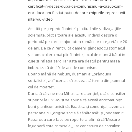
certificat-in-deces-dupa-ce-comunismul-a-cazut-cum-
era-daca-am-fi-stiut-putin-despre-chipurile-represiunii-
interviu-video
Am citit pe „repede înainte” platitudinile și divagațiile
scremute, plictisitoare ale acestui individ despre o
perioadă pe care, majoritatea românilor o regretă de 20
de ani. De ce ? Pentru că oamenii gândesc cu stomacul
și stomacul era mai plin înainte, locul de muncă bătut în
cuie și inflația zero. Iar asta era destul pentru masa
imbecilizată de 40 de ani de comunism.
Doar o mână de nebuni, dușmani ai „orânduirii
socialiste”, au încercat să trezească turma din „somnul
cel de moarte”.
Dar iată că vine nea Mihai, care atenție!, cică e consilier
superior la CNSAS și ne spune că există anticomuniști
buni și anticomuniști răi. Exact ca și comuniștii, avem azi
persoane cu „origine socială sănătoasă” și „nedemnii”.
Paparuda care face pe reportera afirmă că”Mișcare
legionară este criminală „, iar caricatura de consilier