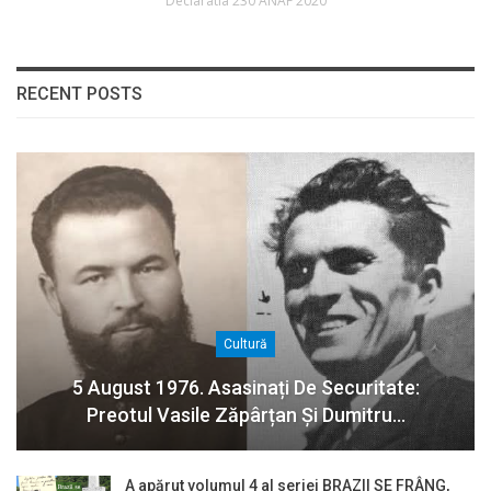
Declaratia 230 ANAF 2020
RECENT POSTS
Cultură
5 August 1976. Asasinați De Securitate:
Preotul Vasile Zăpârțan Și Dumitru…
A apărut volumul 4 al seriei BRAZII SE FRÂNG,