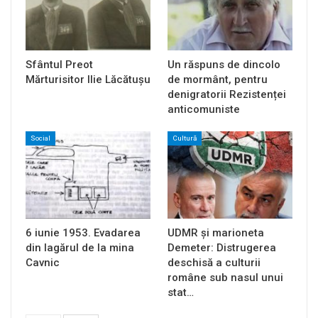
Sfântul Preot
Un răspuns de dincolo
Mărturisitor Ilie Lăcătușu
de mormânt, pentru
denigratorii Rezistenței
anticomuniste
Social
Cultură
6 iunie 1953. Evadarea
UDMR și marioneta
din lagărul de la mina
Demeter: Distrugerea
Cavnic
deschisă a culturii
române sub nasul unui
stat…