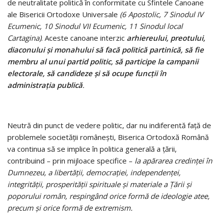
de neutralitate politică în conformitate cu Sfintele Canoane
ale Bisericii Ortodoxe Universale
(6 Apostolic, 7 Sinodul IV
Ecumenic, 10 Sinodul VII Ecumenic, 11 Sinodul local
Cartagina)
. Aceste canoane interzic
arhiereului, preotului,
diaconului şi monahului să facă politică partinică, să fie
membru al unui partid politic, să participe la campanii
electorale, să candideze şi să ocupe funcţii în
administraţia publică
.
Neutră din punct de vedere politic, dar nu indiferentă faţă de
problemele societăţii româneşti, Biserica Ortodoxă Română
va continua să se implice în politica generală a ţării,
contribuind – prin mijloace specifice –
la apărarea credinţei în
Dumnezeu, a libertăţii, democraţiei, independenţei,
integrităţii, prosperităţii spirituale şi materiale a Ţării şi
poporului român, respingând orice formă de ideologie atee,
precum şi orice formă de extremism.