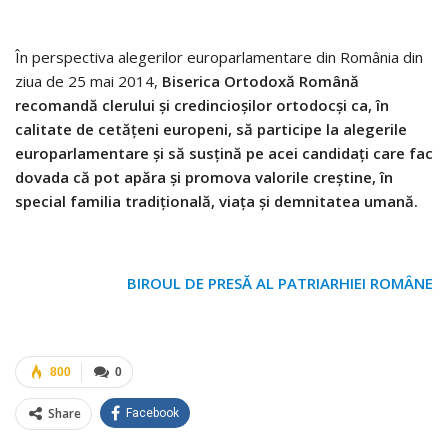
În perspectiva alegerilor europarlamentare din România din
ziua de 25 mai 2014,
Biserica Ortodoxă Română
recomandă clerului şi credincioşilor ortodocşi ca, în
calitate de cetăţeni europeni, să participe la alegerile
europarlamentare şi să susţină pe acei candidaţi care fac
dovada că pot apăra şi promova valorile creştine, în
special familia tradiţională, viaţa şi demnitatea umană.
BIROUL DE PRESĂ AL PATRIARHIEI ROMÂNE
800
0
Share
Facebook