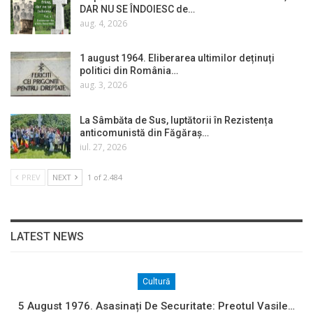
DAR NU SE ÎNDOIESC de…
aug. 4, 2026
1 august 1964. Eliberarea ultimilor deținuți
politici din România…
aug. 3, 2026
La Sâmbăta de Sus, luptătorii în Rezistența
anticomunistă din Făgăraș…
iul. 27, 2026
PREV
NEXT
1 of 2.484
LATEST NEWS
Cultură
5 August 1976. Asasinați De Securitate: Preotul Vasile…