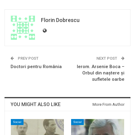
Florin Dobrescu
PREV POST
NEXT POST
Doctori pentru România
Ierom. Arsenie Boca –
Orbul din naştere şi
sufletele oarbe
YOU MIGHT ALSO LIKE
More From Author
Social
Social