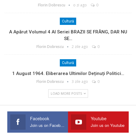
Florin Dobrescu
o zi ago
0
Cultură
A Apărut Volumul 4 Al Seriei BRAZII SE FRÂNG, DAR NU
SE…
Florin Dobrescu
2 zile ago
0
Cultură
1 August 1964. Eliberarea Ultimilor Deținuți Politici…
Florin Dobrescu
3 zile ago
0
LOAD MORE POSTS
Facebook
Youtube
Join us on Facebook
Join us on Youtube