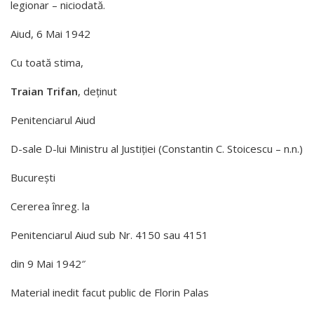
legionar – niciodată.
Aiud, 6 Mai 1942
Cu toată stima,
Traian Trifan
, deținut
Penitenciarul Aiud
D-sale D-lui Ministru al Justiției (Constantin C. Stoicescu – n.n.)
București
Cererea înreg. la
Penitenciarul Aiud sub Nr. 4150 sau 4151
din 9 Mai 1942″
Material inedit facut public de
Florin Palas