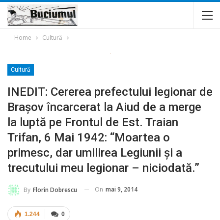
Home
Cultură
Cultură
INEDIT: Cererea prefectului legionar de
Braşov încarcerat la Aiud de a merge
la luptă pe Frontul de Est. Traian
Trifan, 6 Mai 1942: “Moartea o
primesc, dar umilirea Legiunii și a
trecutului meu legionar – niciodată.”
On
mai 9, 2014
By
Florin Dobrescu
1.244
0