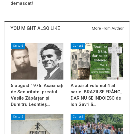
demascat!
YOU MIGHT ALSO LIKE
More From Author
Cultură
Cultură
5 august 1976. Asasinați
A apărut volumul 4 al
de Securitate: preotul
seriei BRAZII SE FRÂNG,
Vasile Zăpârțan și
DAR NU SE ÎNDOIESC de
Dumitru Leontieș…
Ion Gavrilă…
Cultură
Cultură