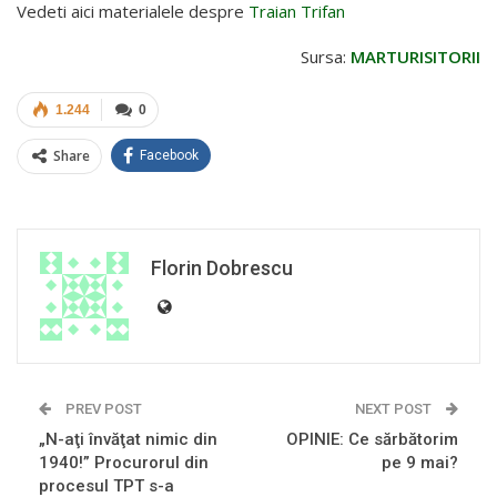
Vedeti aici materialele despre
Traian Trifan
Sursa:
MARTURISITORII
1.244
0
Share
Facebook
Florin Dobrescu
PREV POST
NEXT POST
„N-aţi învăţat nimic din
OPINIE: Ce sărbătorim
1940!” Procurorul din
pe 9 mai?
procesul TPT s-a