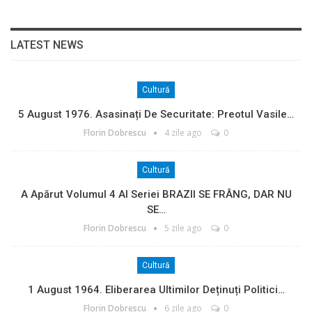
LATEST NEWS
Cultură
5 August 1976. Asasinați De Securitate: Preotul Vasile…
Florin Dobrescu
4 zile ago
0
Cultură
A Apărut Volumul 4 Al Seriei BRAZII SE FRÂNG, DAR NU
SE…
Florin Dobrescu
5 zile ago
0
Cultură
1 August 1964. Eliberarea Ultimilor Deținuți Politici…
Florin Dobrescu
6 zile ago
0