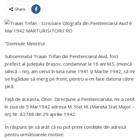
Share
“Domnule Ministru!
Subsemnatul Traian Trifan din Penitenciarul Aiud, fost
prefect al județului Brașov, condamnat la 16 ani M.S. (muncă
silnică – nn), am cerut în luna Iunie 1941 și Martie 1942, să mi
se îngăduie să merg pe front, pentru a-mi face datoria către
țară.
Față de aceasta, Onor. Direcțiune a Penitenciarului, mi-a cetit
în ziua de 5 Mai 1942 adresa M. Stat M. (Marelui Stat Major –
nn) Nr. 82788 din 29 aprilie 1942.
În răspuns țin să arăt că nu pot primi condițiile din adresă
pentru următoarele motive: