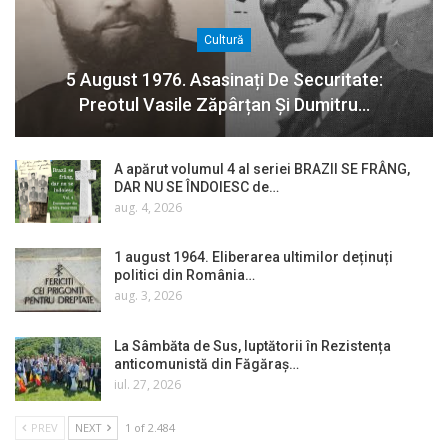
Cultură
5 August 1976. Asasinați De Securitate:
Preotul Vasile Zăpârțan Și Dumitru…
A apărut volumul 4 al seriei BRAZII SE FRÂNG,
DAR NU SE ÎNDOIESC de…
aug. 4, 2026
1 august 1964. Eliberarea ultimilor deținuți
politici din România…
aug. 3, 2026
La Sâmbăta de Sus, luptătorii în Rezistența
anticomunistă din Făgăraș…
iul. 27, 2026
PREV
NEXT
1 of 2.484