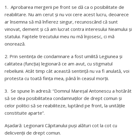
1. Aprobarea mergerii pe front se dă ca o posibilitate de
reabilitare. Nu am cerut și nu voi cere acest lucru, deoarece
ar însemna să mă înfierez singur, recunoscând că sunt
vinovat, dement și că am lucrat contra interesului Neamului și
statului. Faptele trecutului meu nu mă înjosesc, ci mă
onorează.
2. Prin sentința de condamnare a fost umilită Legiunea și
calitatea (funcția) legionară ce am avut, cu stigmatul
rebeliunii. Atât timp cât această sentință nu va fi anulată, voi
protesta cu toată ființa mea, până în ceasul morții.
3. Se spune în adresă: “Domnul Mareșal Antonescu a hotărât
să se dea posibilitatea condamnaților de drept comun și
celor politici să se reabiliteze, luptând pe front, la unitățile
constituite aparte”.
Așadară: Legionarii Căpitanului puși alături cot la cot cu
delicvenții de drept comun.