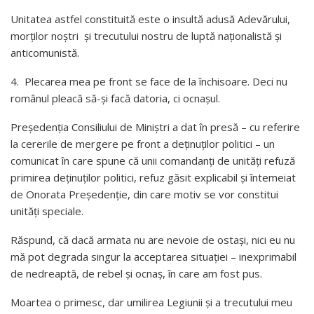
Unitatea astfel constituită este o insultă adusă Adevărului,
morților noștri și trecutului nostru de luptă naționalistă și
anticomunistă.
4. Plecarea mea pe front se face de la închisoare. Deci nu
românul pleacă să-și facă datoria, ci ocnașul.
Președenția Consiliului de Miniștri a dat în presă – cu referire
la cererile de mergere pe front a deținuților politici – un
comunicat în care spune că unii comandanți de unități refuză
primirea deținuților politici, refuz găsit explicabil și întemeiat
de Onorata Președenție, din care motiv se vor constitui
unități speciale.
Răspund, că dacă armata nu are nevoie de ostași, nici eu nu
mă pot degrada singur la acceptarea situației – inexprimabil
de nedreaptă, de rebel și ocnaș, în care am fost pus.
Moartea o primesc, dar umilirea Legiunii și a trecutului meu