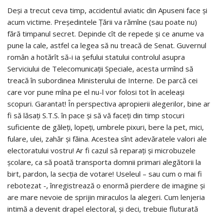
Deşi a trecut ceva timp, accidentul aviatic din Apuseni face şi
acum victime. Preşedintele Ţării va rămîne (sau poate nu)
fără timpanul secret. Depinde cît de repede şi ce anume va
pune la cale, astfel ca legea să nu treacă de Senat. Guvernul
român a hotărît să-i ia şefului statului controlul asupra
Serviciului de Telecomunicaţii Speciale, acesta urmînd să
treacă în subordinea Ministerului de Interne. De parcă cei
care vor pune mîna pe el nu-l vor folosi tot în aceleaşi
scopuri. Garantat! În perspectiva apropierii alegerilor, bine ar
fi să lăsaţi S.T.S. în pace şi să vă faceţi din timp stocuri
suficiente de găleţi, lopeţi, umbrele pixuri, bere la pet, mici,
fulare, ulei, zahăr şi făina. Acestea sînt adevăratele valori ale
electoratului vostru! Ar fi cazul să reparaţi şi microbuzele
şcolare, ca să poată transporta domnii primari alegătorii la
birt, pardon, la secţia de votare! Useleul – sau cum o mai fi
rebotezat -, înregistrează o enormă pierdere de imagine şi
are mare nevoie de sprijin miraculos la alegeri. Cum lenjeria
intimă a devenit drapel electoral, şi deci, trebuie fluturată