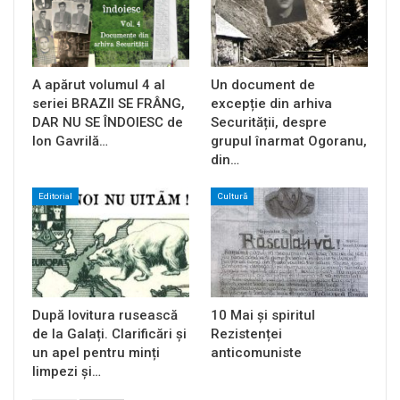
A apărut volumul 4 al
Un document de
seriei BRAZII SE FRÂNG,
excepție din arhiva
DAR NU SE ÎNDOIESC de
Securității, despre
Ion Gavrilă…
grupul înarmat Ogoranu,
din…
Editorial
Cultură
După lovitura rusească
10 Mai și spiritul
de la Galați. Clarificări și
Rezistenței
un apel pentru minți
anticomuniste
limpezi și…