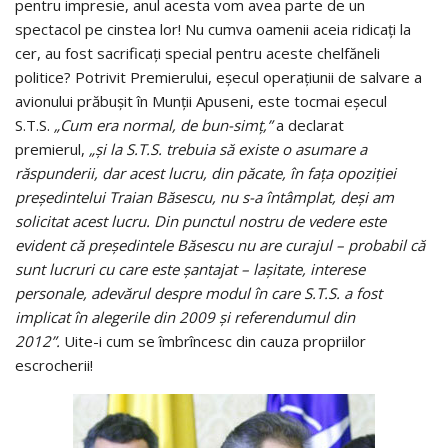
pentru impresie, anul acesta vom avea parte de un
spectacol pe cinstea lor! Nu cumva oamenii aceia ridicaţi la
cer, au fost sacrificaţi special pentru aceste chelfăneli
politice? Potrivit Premierului, eşecul operaţiunii de salvare a
avionului prăbuşit în Munţii Apuseni, este tocmai eşecul
S.T.S.
„Cum era normal, de bun-simţ,”
a declarat
premierul,
„şi la S.T.S. trebuia să existe o asumare a
răspunderii, dar acest lucru, din păcate, în faţa opoziţiei
preşedintelui Traian Băsescu, nu s-a întâmplat, deşi am
solicitat acest lucru. Din punctul nostru de vedere este
evident că preşedintele Băsescu nu are curajul – probabil că
sunt lucruri cu care este şantajat – laşitate, interese
personale, adevărul despre modul în care S.T.S. a fost
implicat în alegerile din 2009 şi referendumul din
2012”.
Uite-i cum se îmbrîncesc din cauza propriilor
escrocherii!