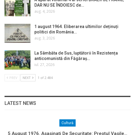
DAR NU SE ÎNDOIESC de…
aug. 4, 2026
1 august 1964. Eliberarea ultimilor deținuți
politici din România…
aug. 3, 2026
La Sâmbăta de Sus, luptătorii în Rezistența
anticomunistă din Făgăraș…
iul. 27, 2026
PREV
NEXT
1 of 2.484
LATEST NEWS
Cultură
5 August 1976. Asasinați De Securitate: Preotul Vasile…