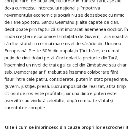
corupţi care, de atîţia ani, huzuresc în fruntea Ţării, aşezaţi
de-a curmezişul interesului naţional şi împotriva
revirimentului economic şi social! Nu se deosebesc cu nimic
de Fane Spoitoru, Sandu Geamănu şi alte capete de clan,
decît poate prin faptul că sînt îmbrăcaţi asemenea cioclilor. În
ciuda creşterii economice trîmbiţată de Guvern, Ţara noastră
rămîne statul cu cel mai mare nivel de sărăcie din Uniunea
Europeană. Peste 50% din populaţia Ţării trăieşte cu mai
puţin de cinci dolari pe zi. Cinci dolari la preţurile din Ţară,
însemnînd un nivel de trai egal cu cel din Zimbabwe sau chiar
sub. Democraţia ar fi trebuit să însemne colaborare fără
fisuri între cele patru, considerate, puteri în stat: preşedinţie,
guvern, justiţie, presă. Lucru imposibil de realizat, atîta timp
cît osul de ros este profitabil, iar una dintre puteri este
aservită sau vîndută celeilalte, după cum bate vîntul şi
curentul de corupţie.
Uite-i cum se îmbrîncesc din cauza propriilor escrocherii!