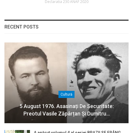
Declaratia 230 ANAF 2020
RECENT POSTS
Cultură
5 August 1976. Asasinați De Securitate:
Preotul Vasile Zăpârțan Și Dumitru…
A apărut volumul 4 al seriei BRAZII SE FRÂNG,