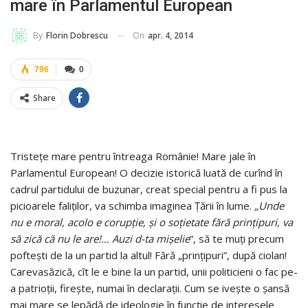
mare în Parlamentul European
On
apr. 4, 2014
By
Florin Dobrescu
796
0
Share
Tristeţe mare pentru întreaga Românie! Mare jale în
Parlamentul European! O decizie istorică luată de curînd în
cadrul partidului de buzunar, creat special pentru a fi pus la
picioarele faliţilor, va schimba imaginea Ţării în lume.
„Unde
nu e moral, acolo e corupţie, şi o soţietate fără prinţipuri, va
să zică că nu le are!… Auzi d-ta mişelie
”, să te muţi precum
pofteşti de la un partid la altul! Fără „prinţipuri”, după ciolan!
Carevasăzică, cît le e bine la un partid, unii politicieni o fac pe-
a patrioţii, fireşte, numai în declaraţii. Cum se iveşte o şansă
mai mare se lepădă de ideologie în funcţie de interesele