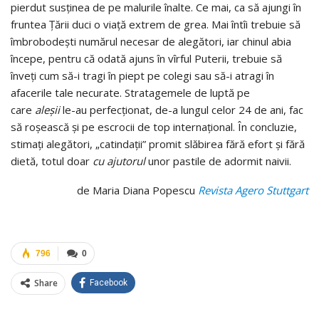
pierdut susţinea de pe malurile înalte. Ce mai, ca să ajungi în
fruntea Ţării duci o viaţă extrem de grea. Mai întîi trebuie să
îmbrobodeşti numărul necesar de alegători, iar chinul abia
începe, pentru că odată ajuns în vîrful Puterii, trebuie să
înveţi cum să-i tragi în piept pe colegi sau să-i atragi în
afacerile tale necurate. Stratagemele de luptă pe
care
aleşii
le-au perfecţionat, de-a lungul celor 24 de ani, fac
să roşească şi pe escrocii de top internaţional. În concluzie,
stimaţi alegători, „catindaţii” promit slăbirea fără efort şi fără
dietă, totul doar
cu ajutorul
unor pastile de adormit naivii.
de Maria Diana Popescu
Revista Agero Stuttgart
796
0
Share
Facebook