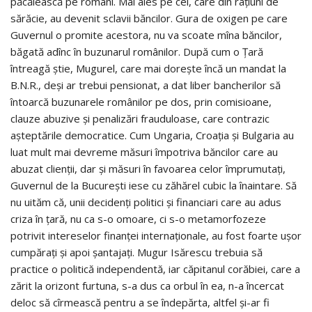
păcălească pe români. Mai ales pe cei, care din raţiuni de
sărăcie, au devenit sclavii băncilor. Gura de oxigen pe care
Guvernul o promite acestora, nu va scoate mîna băncilor,
băgată adînc în buzunarul românilor. După cum o Ţară
întreagă ştie, Mugurel, care mai doreşte încă un mandat la
B.N.R., deşi ar trebui pensionat, a dat liber bancherilor să
întoarcă buzunarele românilor pe dos, prin comisioane,
clauze abuzive şi penalizări frauduloase, care contrazic
aşteptările democratice. Cum Ungaria, Croaţia şi Bulgaria au
luat mult mai devreme măsuri împotriva băncilor care au
abuzat clienţii, dar şi măsuri în favoarea celor împrumutaţi,
Guvernul de la Bucureşti iese cu zăhărel cubic la înaintare. Să
nu uităm că, unii decidenţi politici şi financiari care au adus
criza în ţară, nu ca s-o omoare, ci s-o metamorfozeze
potrivit intereselor finanţei internaţionale, au fost foarte uşor
cumpăraţi şi apoi şantajaţi. Mugur Isărescu trebuia să
practice o politică independentă, iar căpitanul corăbiei, care a
zărit la orizont furtuna, s-a dus ca orbul în ea, n-a încercat
deloc să cîrmească pentru a se îndepărta, altfel şi-ar fi