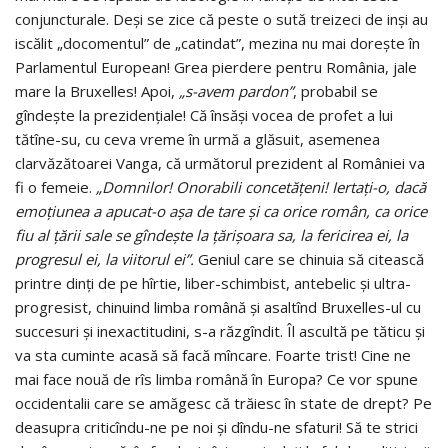
conjuncturale. Deşi se zice că peste o sută treizeci de inşi au
iscălit „docomentul” de „catindat”, mezina nu mai doreşte în
Parlamentul European! Grea pierdere pentru România, jale
mare la Bruxelles! Apoi,
„s-avem pardon”
, probabil se
gîndeşte la prezidenţiale! Că însăşi vocea de profet a lui
tătîne-su, cu ceva vreme în urmă a glăsuit, asemenea
clarvăzătoarei Vanga, că următorul prezident al României va
fi o femeie.
„Domnilor! Onorabili concetăţeni! Iertaţi-o, dacă
emoţiunea a apucat-o aşa de tare şi ca orice român, ca orice
fiu al ţării sale se gîndeşte la ţărişoara sa, la fericirea ei, la
progresul ei, la viitorul ei”.
Geniul care se chinuia să citească
printre dinţi de pe hîrtie, liber-schimbist, antebelic şi ultra-
progresist, chinuind limba română şi asaltînd Bruxelles-ul cu
succesuri şi inexactitudini, s-a răzgîndit. Îl ascultă pe tăticu şi
va sta cuminte acasă să facă mîncare. Foarte trist! Cine ne
mai face nouă de rîs limba română în Europa? Ce vor spune
occidentalii care se amăgesc că trăiesc în state de drept? Pe
deasupra criticîndu-ne pe noi şi dîndu-ne sfaturi! Să te strici