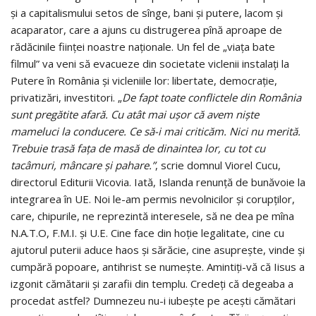
şi a capitalismului setos de sînge, bani şi putere, lacom şi
acaparator, care a ajuns cu distrugerea pînă aproape de
rădăcinile fiinţei noastre naţionale. Un fel de „viaţa bate
filmul” va veni să evacueze din societate viclenii instalaţi la
Putere în România şi vicleniile lor: libertate, democraţie,
privatizări, investitori. „
De fapt toate conflictele din România
sunt pregătite afară. Cu atât mai uşor că avem nişte
mameluci la conducere. Ce să-i mai criticăm. Nici nu merită.
Trebuie trasă faţa de masă de dinaintea lor, cu tot cu
tacâmuri, mâncare şi pahare.”
, scrie domnul Viorel Cucu,
directorul Editurii Vicovia. Iată, Islanda renunţă de bunăvoie la
integrarea în UE. Noi le-am permis nevolnicilor şi corupţilor,
care, chipurile, ne reprezintă interesele, să ne dea pe mîna
N.A.T.O, F.M.I. şi U.E. Cine face din hoţie legalitate, cine cu
ajutorul puterii aduce haos şi sărăcie, cine asupreşte, vinde şi
cumpără popoare, antihrist se numeşte. Amintiţi-vă că Iisus a
izgonit cămătarii şi zarafii din templu. Credeţi că degeaba a
procedat astfel? Dumnezeu nu-i iubeşte pe aceşti cămătari