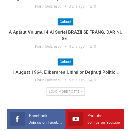
Florin Dobrescu
3 zile ago
0
Cultură
A Apărut Volumul 4 Al Seriei BRAZII SE FRÂNG, DAR NU
SE…
Florin Dobrescu
4 zile ago
0
Cultură
1 August 1964. Eliberarea Ultimilor Deținuți Politici…
Florin Dobrescu
5 zile ago
0
LOAD MORE POSTS
Facebook
Youtube
Join us on Facebook
Join us on Youtube