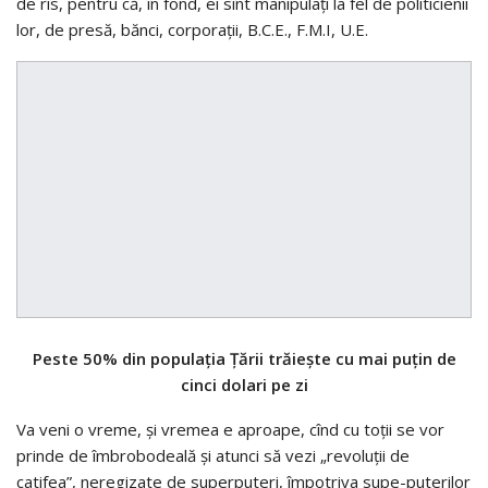
de rîs, pentru că, în fond, ei sînt manipulaţi la fel de politicienii
lor, de presă, bănci, corporaţii, B.C.E., F.M.I, U.E.
Peste 50% din populaţia Ţării trăieşte cu mai puţin de
cinci dolari pe zi
Va veni o vreme, şi vremea e aproape, cînd cu toţii se vor
prinde de îmbrobodeală şi atunci să vezi „revoluţii de
catifea”, neregizate de superputeri, împotriva supe-puterilor