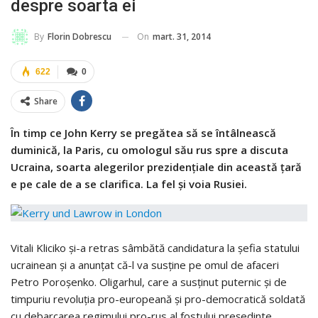
despre soarta ei
On
mart. 31, 2014
By
Florin Dobrescu
622
0
Share
În timp ce John Kerry se pregătea să se întâlnească
duminică, la Paris, cu omologul său rus spre a discuta
Ucraina, soarta alegerilor prezidenţiale din această ţară
e pe cale de a se clarifica. La fel şi voia Rusiei.
Vitali Kliciko şi-a retras sâmbătă candidatura la şefia statului
ucrainean şi a anunţat că-l va susţine pe omul de afaceri
Petro Poroşenko. Oligarhul, care a susţinut puternic şi de
timpuriu revoluţia pro-europeană şi pro-democratică soldată
cu debarcarea regimului pro-rus al fostului preşedinte