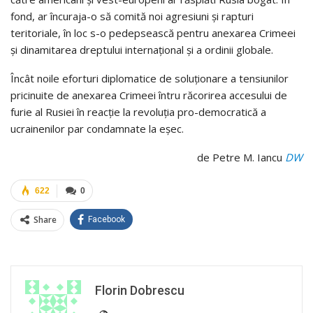
fond, ar încuraja-o să comită noi agresiuni şi rapturi
teritoriale, în loc s-o pedepsească pentru anexarea Crimeei
şi dinamitarea dreptului internaţional şi a ordinii globale.
Încât noile eforturi diplomatice de soluţionare a tensiunilor
pricinuite de anexarea Crimeei întru răcorirea accesului de
furie al Rusiei în reacţie la revoluţia pro-democratică a
ucrainenilor par condamnate la eşec.
de Petre M. Iancu
DW
622
0
Share
Facebook
Florin Dobrescu