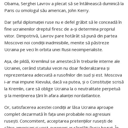
Obama, Serghei Lavrov a plecat să se întâlnească duminică la
Paris cu omologul său american, John Kerry.
Dar şeful diplomaţiei ruse nu e defel grăbit să le conceadă în
fine ucrainenilor dreptul firesc de a-şi determina propriul
viitor. Dimpotrivă, Lavrov pare hotărât să pună din partea
Moscovei noi condiţii inadmisibile, menite să păstreze
Ucraina pe veci în orbita unei Rusii neoimperialiste.
Aşa, de pildă, Kremlinul se amestecă în treburile interne ale
Ucrainei, cerând statului vecin nu doar federalizarea şi
reprezentarea adecvată a rusofnilor din sud şi est. Moscova
i-ar mai impune Kievului, dacă va putea, şi o Constituţie scrisă
la Kremlin, care să oblige Ucraina la o neutralitate perpetuă
şi la menţinerea ţării în afara alianţei nordatlantice.
Or, satisfacerea acestei condiţii ar lăsa Ucraina aproape
complet dezarmată în faţa unei probabile noi agresiuni
ruseşti. Concomitent, acceptarea pretenţiilor ruseşti de
către americani şi vest-europeni ar răsplăti Rusia bogat. În