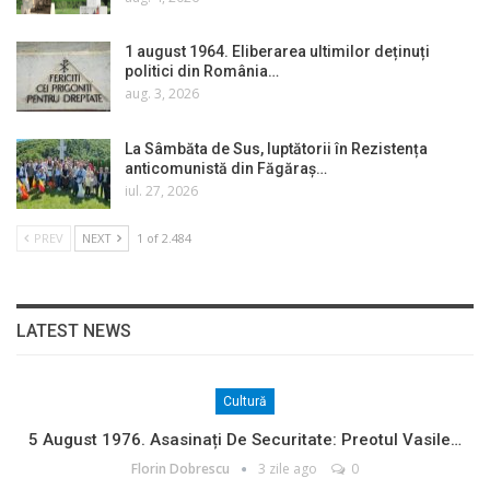
1 august 1964. Eliberarea ultimilor deținuți
politici din România…
aug. 3, 2026
La Sâmbăta de Sus, luptătorii în Rezistența
anticomunistă din Făgăraș…
iul. 27, 2026
PREV
NEXT
1 of 2.484
LATEST NEWS
Cultură
5 August 1976. Asasinați De Securitate: Preotul Vasile…
Florin Dobrescu
3 zile ago
0