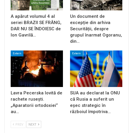
A apărut volumul 4 al
Un document de
seriei BRAZII SE FRÂNG,
excepție din arhiva
DAR NU SE ÎNDOIESC de
Securității, despre
Ion Gavrilă…
grupul înarmat Ogoranu,
din…
Extern
Extern
Lavra Pecerska lovită de
SUA au declarat la ONU
rachete rusești.
că Rusia a suferit un
„Aparatorii ortodoxiei”
eșec strategic în
au…
războiul împotriva…
PREV
NEXT