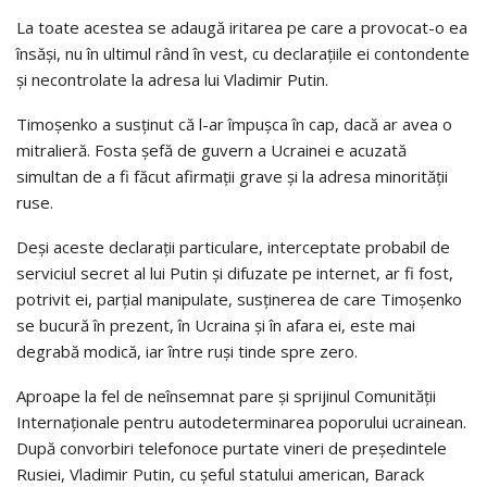
La toate acestea se adaugă iritarea pe care a provocat-o ea
însăşi, nu în ultimul rând în vest, cu declaraţiile ei contondente
şi necontrolate la adresa lui Vladimir Putin.
Timoşenko a susţinut că l-ar împuşca în cap, dacă ar avea o
mitralieră. Fosta şefă de guvern a Ucrainei e acuzată
simultan de a fi făcut afirmaţii grave şi la adresa minorităţii
ruse.
Deşi aceste declaraţii particulare, interceptate probabil de
serviciul secret al lui Putin şi difuzate pe internet, ar fi fost,
potrivit ei, parţial manipulate, susţinerea de care Timoşenko
se bucură în prezent, în Ucraina şi în afara ei, este mai
degrabă modică, iar între ruşi tinde spre zero.
Aproape la fel de neînsemnat pare şi sprijinul Comunităţii
Internaţionale pentru autodeterminarea poporului ucrainean.
După convorbiri telefonoce purtate vineri de preşedintele
Rusiei, Vladimir Putin, cu şeful statului american, Barack