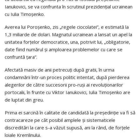
Ianukovici, se va confrunta în scrutinul prezidenţial ucrainean
cu Iulia Timoşenko.
Averea lui Poroşenko, zis „regele ciocolatei”, e estimată la
1,3 miliarde de dolari. Magnatul ucrainean a lansat un apel la
unitatea forţelor democratice, una, potrivit lui, „obligatorie,
date fiind numărul şi amploarea problemelor cu care se
confruntă ţara”.
Afectată masiv de anii petrecuţi după gratii, în urma
condamnării într-un proces politic intentat, după pierderea
alegerilor de către succesorii pro-ruşi ai revoluţionarilor
portocalii, în frunte cu Viktor Ianukovici, Iulia Timoşenko are
de luptat din greu.
Prima ei sarcină în calitate de candidată la preşedinţie va fi să
contracareze pe cât posibil amplele şi sistematicele
discreditări la care s-a văzut supusă, ani la rând, de forţele
loiale Kremlinului.