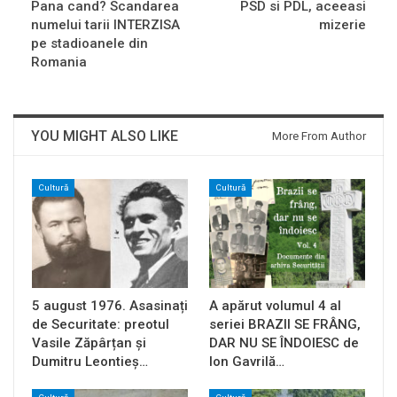
Pana cand? Scandarea
PSD si PDL, aceeasi
numelui tarii INTERZISA
mizerie
pe stadioanele din
Romania
YOU MIGHT ALSO LIKE
More From Author
Cultură
Cultură
5 august 1976. Asasinați
A apărut volumul 4 al
de Securitate: preotul
seriei BRAZII SE FRÂNG,
Vasile Zăpârțan și
DAR NU SE ÎNDOIESC de
Dumitru Leontieș…
Ion Gavrilă…