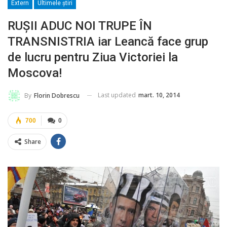
Extern
Ultimele ştiri
RUŞII ADUC NOI TRUPE ÎN
TRANSNISTRIA iar Leancă face grup
de lucru pentru Ziua Victoriei la
Moscova!
Last updated
mart. 10, 2014
By
Florin Dobrescu
700
0
Share