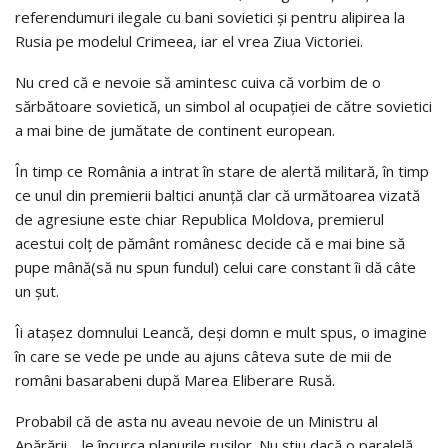
referendumuri ilegale cu bani sovietici şi pentru alipirea la
Rusia pe modelul Crimeea, iar el vrea Ziua Victoriei.
Nu cred că e nevoie să amintesc cuiva că vorbim de o
sărbătoare sovietică, un simbol al ocupaţiei de către sovietici
a mai bine de jumătate de continent european.
În timp ce România a intrat în stare de alertă militară, în timp
ce unul din premierii baltici anunţă clar că următoarea vizată
de agresiune este chiar Republica Moldova, premierul
acestui colţ de pământ românesc decide că e mai bine să
pupe mână(să nu spun fundul) celui care constant îi dă câte
un şut.
Îi ataşez domnului Leancă, deşi domn e mult spus, o imagine
în care se vede pe unde au ajuns câteva sute de mii de
români basarabeni după Marea Eliberare Rusă.
Probabil că de asta nu aveau nevoie de un Ministru al
Apărării… le încurca planurile ruşilor. Nu ştiu dacă o paralelă