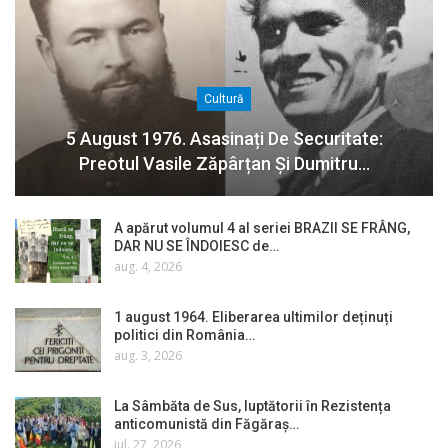
Cultură
5 August 1976. Asasinați De Securitate:
Preotul Vasile Zăpârțan Și Dumitru…
A apărut volumul 4 al seriei BRAZII SE FRÂNG,
DAR NU SE ÎNDOIESC de…
aug. 4, 2026
1 august 1964. Eliberarea ultimilor deținuți
politici din România…
aug. 3, 2026
La Sâmbăta de Sus, luptătorii în Rezistența
anticomunistă din Făgăraș…
iul. 27, 2026