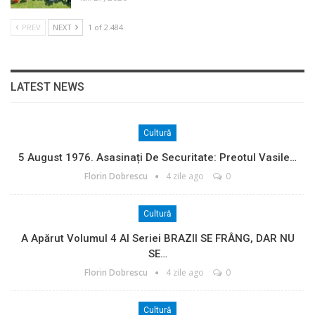
PREV
NEXT
1 of 2.484
LATEST NEWS
Cultură
5 August 1976. Asasinați De Securitate: Preotul Vasile…
Florin Dobrescu
4 zile ago
0
Cultură
A Apărut Volumul 4 Al Seriei BRAZII SE FRÂNG, DAR NU
SE…
Florin Dobrescu
4 zile ago
0
Cultură