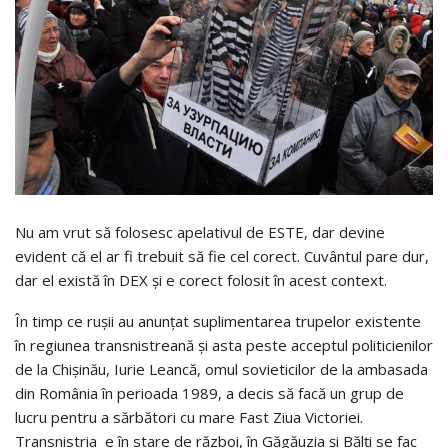
Nu am vrut să folosesc apelativul de ESTE, dar devine
evident că el ar fi trebuit să fie cel corect. Cuvântul pare dur,
dar el există în DEX şi e corect folosit în acest context.
În timp ce ruşii au anunţat suplimentarea trupelor existente
în regiunea transnistreană şi asta peste acceptul politicienilor
de la Chişinău, Iurie Leancă, omul sovieticilor de la ambasada
din România în perioada 1989, a decis să facă un grup de
lucru pentru a sărbători cu mare Fast Ziua Victoriei.
Transnistria
e în stare de război, în Găgăuzia şi Bălţi se fac