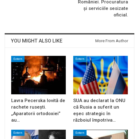
României. Procuratura
şi serviciile sesizate
oficial.
YOU MIGHT ALSO LIKE
More From Author
Extern
Extern
Lavra Pecerska lovită de
SUA au declarat la ONU
rachete rusești.
că Rusia a suferit un
„Aparatorii ortodoxiei”
eșec strategic în
au…
războiul împotriva…
Extern
Extern