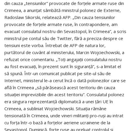
din cauza „tensiunilor” provocate de forţele armate ruse din
Crimeea, a anunţat sâmbătă ministrul polonez de Externe,
Radoslaw Sikorski, relatează AFP. „Din cauza tensiunilor
provocate de forţele armate ruse, în contrapondere, am
evacuat consulatul nostru din Sevastopol, în Crimeea”, a scris
ministrul pe contul său de Twitter, fără a preciza despre ce
tensiuni este vorba. Întrebat de AFP de natura lor,
purtătorul de cuvânt al ministerului, Marcin Wojciechowski, a
refuzat orice comentariu. „Toţi angajaţii consulatului nostru
au fost evacuaţi, în prezent sunt în siguranţă”, s-a limitat el
să spună. Într-un comunicat publicat pe site-ul său de
Internet, ministerul le-a cerut încă o dată polonezilor care se
află în Crimeea „să părăsească acest teritoriu din cauza
situaţiei imprevizibile din acest teritoriu”. Consulatul polonez
era singura reprezentanţă diplomatică a unei ţări UE în
Crimeea, a subliniat Wojciechowski. Situaţia rămâne
tensionată în Crimeea, unde vineri militanţi pro-ruşi au intrat
cu forţa într-o bază a forţelor aeriene ucrainene de la
Sevastopol. Duminică, forţe ruse au preluat controlul şi