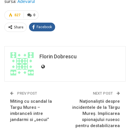
sursa:
Adevarul
827
0
Share
Facebook
Florin Dobrescu
PREV POST
NEXT POST
Miting cu scandal la
Naţionaliştii despre
Targu Mures –
incidentele de la Târgu
imbranceli intre
Mureş. Implicarea
jandarmi si „secui”
spionajului rusesc
pentru destabilizarea