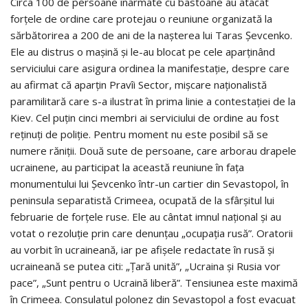
Circa 100 de persoane înarmate cu bastoane au atacat
forţele de ordine care protejau o reuniune organizată la
sărbătorirea a 200 de ani de la naşterea lui Taras Şevcenko.
Ele au distrus o maşină şi le-au blocat pe cele aparţinând
serviciului care asigura ordinea la manifestaţie, despre care
au afirmat că aparţin Pravîi Sector, mişcare naţionalistă
paramilitară care s-a ilustrat în prima linie a contestaţiei de la
Kiev. Cel puţin cinci membri ai serviciului de ordine au fost
reţinuţi de poliţie. Pentru moment nu este posibil să se
numere răniţii. Două sute de persoane, care arborau drapele
ucrainene, au participat la această reuniune în faţa
monumentului lui Şevcenko într-un cartier din Sevastopol, în
peninsula separatistă Crimeea, ocupată de la sfârşitul lui
februarie de forţele ruse. Ele au cântat imnul naţional şi au
votat o rezoluţie prin care denunţau „ocupaţia rusă”. Oratorii
au vorbit în ucraineană, iar pe afişele redactate în rusă şi
ucraineană se putea citi: „Ţară unită”, „Ucraina şi Rusia vor
pace”, „Sunt pentru o Ucraină liberă”. Tensiunea este maximă
în Crimeea. Consulatul polonez din Sevastopol a fost evacuat