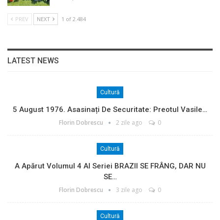
PREV
NEXT
1 of 2.484
LATEST NEWS
Cultură
5 August 1976. Asasinați De Securitate: Preotul Vasile…
Florin Dobrescu
2 zile ago
0
Cultură
A Apărut Volumul 4 Al Seriei BRAZII SE FRÂNG, DAR NU
SE…
Florin Dobrescu
3 zile ago
0
Cultură