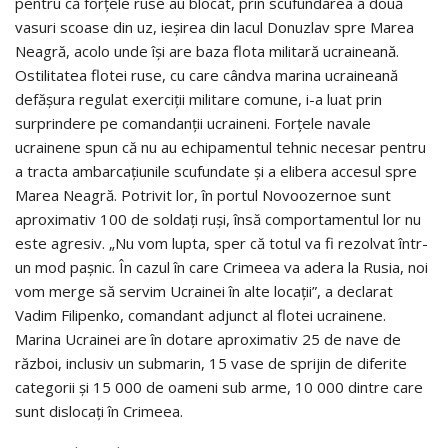
pentru că forţele ruse au blocat, prin scufundarea a două
vasuri scoase din uz, ieşirea din lacul Donuzlav spre Marea
Neagră, acolo unde îşi are baza flota militară ucraineană.
Ostilitatea flotei ruse, cu care cândva marina ucraineană
defăşura regulat exerciţii militare comune, i-a luat prin
surprindere pe comandanţii ucraineni. Forţele navale
ucrainene spun că nu au echipamentul tehnic necesar pentru
a tracta ambarcaţiunile scufundate şi a elibera accesul spre
Marea Neagră. Potrivit lor, în portul Novoozernoe sunt
aproximativ 100 de soldaţi ruşi, însă comportamentul lor nu
este agresiv. „Nu vom lupta, sper că totul va fi rezolvat într-
un mod paşnic. În cazul în care Crimeea va adera la Rusia, noi
vom merge să servim Ucrainei în alte locaţii”, a declarat
Vadim Filipenko, comandant adjunct al flotei ucrainene.
Marina Ucrainei are în dotare aproximativ 25 de nave de
război, inclusiv un submarin, 15 vase de sprijin de diferite
categorii şi 15 000 de oameni sub arme, 10 000 dintre care
sunt dislocaţi în Crimeea.