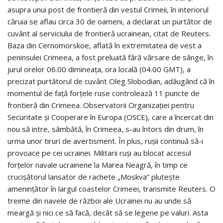
asupra unui post de frontieră din vestul Crimeii, în interiorul
căruia se aflau circa 30 de oameni, a declarat un purtător de
cuvânt al serviciului de frontieră ucrainean, citat de Reuters.
Baza din Cernomorskoe, aflată în extremitatea de vest a
peninsulei Crimeea, a fost preluată fără vărsare de sânge, în
jurul orelor 06.00 dimineaţa, ora locală (04.00 GMT), a
precizat purtătorul de cuvânt Oleg Slobodian, adăugând că în
momentul de faţă forţele ruse controlează 11 puncte de
frontieră din Crimeea. Observatorii Organizaţiei pentru
Securitate şi Cooperare în Europa (OSCE), care a încercat din
nou să intre, sâmbătă, în Crimeea, s-au întors din drum, în
urma unor tiruri de avertisment. În plus, ruşii continuă să-i
provoace pe cei ucrainei. Militarii ruşi au blocat accesul
forţelor navale ucrainene la Marea Neagră, în timp ce
crucişătorul lansator de rachete „Moskva” pluteşte
ameninţător în largul coastelor Crimeei, transmite Reuters. O
treime din navele de război ale Ucrainei nu au unde să
meargă şi nici ce să facă, decât să se legene pe valuri. Asta