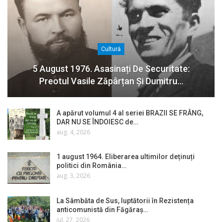
Cultură
5 August 1976. Asasinați De Securitate:
Preotul Vasile Zăpârțan Și Dumitru…
A apărut volumul 4 al seriei BRAZII SE FRÂNG,
DAR NU SE ÎNDOIESC de…
aug. 4, 2026
1 august 1964. Eliberarea ultimilor deținuți
politici din România…
aug. 3, 2026
La Sâmbăta de Sus, luptătorii în Rezistența
anticomunistă din Făgăraș…
iul. 27, 2026