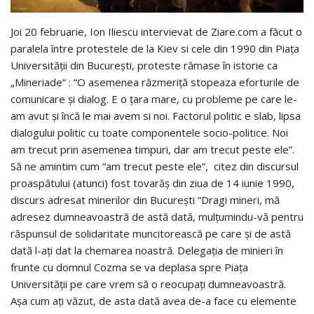
Joi 20 februarie, Ion Iliescu intervievat de Ziare.com a făcut o
paralela între protestele de la Kiev si cele din 1990 din Piaţa
Universităţii din Bucureşti, proteste rămase în istorie ca
„Mineriade“ : “O asemenea răzmeriţă stopeaza eforturile de
comunicare şi dialog. E o ţara mare, cu probleme pe care le-
am avut şi încă le mai avem si noi. Factorul politic e slab, lipsa
dialogului politic cu toate componentele socio-politice. Noi
am trecut prin asemenea timpuri, dar am trecut peste ele”.
Să ne amintim cum “am trecut peste ele”, citez din discursul
proaspătului (atunci) fost tovarăş din ziua de 14 iunie 1990,
discurs adresat minerilor din Bucureşti “Dragi mineri, mă
adresez dumneavoastră de astă dată, mulţumindu-vă pentru
răspunsul de solidaritate muncitorească pe care şi de astă
dată l-aţi dat la chemarea noastră. Delegaţia de minieri în
frunte cu domnul Cozma se va deplasa spre Piaţa
Universităţii pe care vrem să o reocupaţi dumneavoastră.
Aşa cum aţi văzut, de asta dată avea de-a face cu elemente