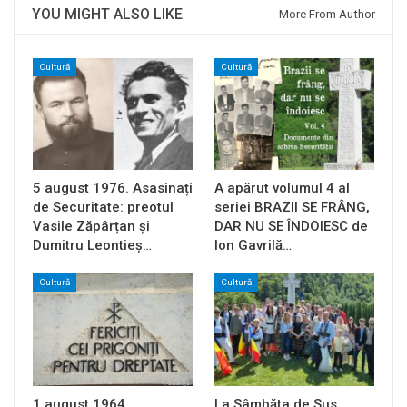
YOU MIGHT ALSO LIKE
More From Author
Cultură
Cultură
5 august 1976. Asasinați
A apărut volumul 4 al
de Securitate: preotul
seriei BRAZII SE FRÂNG,
Vasile Zăpârțan și
DAR NU SE ÎNDOIESC de
Dumitru Leontieș…
Ion Gavrilă…
Cultură
Cultură
1 august 1964.
La Sâmbăta de Sus,