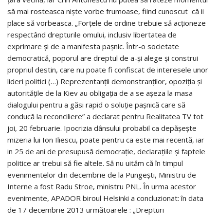
să mai rosteasca nişte vorbe frumoase, fiind cunoscut că ii
place să vorbeasca. „Forţele de ordine trebuie să acţioneze
respectând drepturile omului, inclusiv libertatea de
exprimare şi de a manifesta paşnic. Într-o societate
democratică, poporul are dreptul de a-şi alege şi construi
propriul destin, care nu poate fi confiscat de interesele unor
lideri politici (…) Reprezentanţii demonstranţilor, opoziţia şi
autorităţile de la Kiev au obligaţia de a se aşeza la masa
dialogului pentru a găsi rapid o soluţie paşnică care să
conducă la reconciliere” a declarat pentru Realitatea TV tot
joi, 20 februarie. Ipocrizia dânsului probabil ca depăşeşte
mizeria lui Ion Iliescu, poate pentru ca este mai recentă, iar
in 25 de ani de presupusă democraţie, declaraţiile şi faptele
politice ar trebui să fie altele. Să nu uităm că în timpul
evenimentelor din decembrie de la Pungeşti, Ministru de
Interne a fost Radu Stroe, ministru PNL. În urma acestor
evenimente, APADOR biroul Helsinki a concluzionat: în data
de 17 decembrie 2013 următoarele : „Drepturi