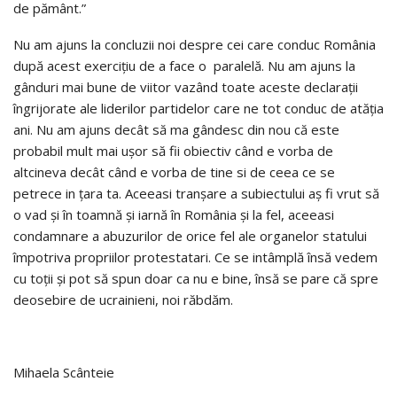
de pământ.”
Nu am ajuns la concluzii noi despre cei care conduc România
după acest exerciţiu de a face o paralelă. Nu am ajuns la
gânduri mai bune de viitor vazând toate aceste declaraţii
îngrijorate ale liderilor partidelor care ne tot conduc de atăţia
ani. Nu am ajuns decât să ma gândesc din nou că este
probabil mult mai uşor să fii obiectiv când e vorba de
altcineva decât când e vorba de tine si de ceea ce se
petrece in ţara ta. Aceeasi tranşare a subiectului aş fi vrut să
o vad şi în toamnă şi iarnă în România şi la fel, aceeasi
condamnare a abuzurilor de orice fel ale organelor statului
împotriva propriilor protestatari. Ce se intâmplă însă vedem
cu toţii şi pot să spun doar ca nu e bine, însă se pare că spre
deosebire de ucrainieni, noi răbdăm.
Mihaela Scânteie