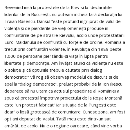
Revenind însă la protestele de la Kiev si la declaraţiile
liderilor de la Bucureşti, nu puteam incheia fară declaraţia lui
Traian Băsescu. Dânsul “este profund îngrijorat de valul de
violenţă şi de pierderile de vieţi omeneşti produse în
confruntările de pe străzile Kievului, acolo unde protestatarii
Euro-Maidanului se confruntă cu forţele de ordine. România a
trecut prin confruntări violente, în Revoluția din 1989 peste
1.000 de persoane pierzându-și viața în lupta pentru
libertate și democrație. Am învăţat atunci că violenţa nu este
o soluţie și că opţiunile trebuie căutate prin dialog
democratic.” Vă rog să observaţi modelul de discurs si de
apel la “dialog democratic”, preluat probabil de la Ion Iliescu,
deoarece să nu uitam ca actualul presedinte al României a
spus că protestul împotriva proiectului de la Roşia Montană
este “un protest fabricat” iar situaţia de la Pungeşti este
doar” o lipsă grotească de comunicare. Cunosc zona, am fost
opt ani deputat de Vaslui. Tatăl meu este dintr-un sat
amărât, de acolo. Nu e o regiune oarecare, când vine vorba