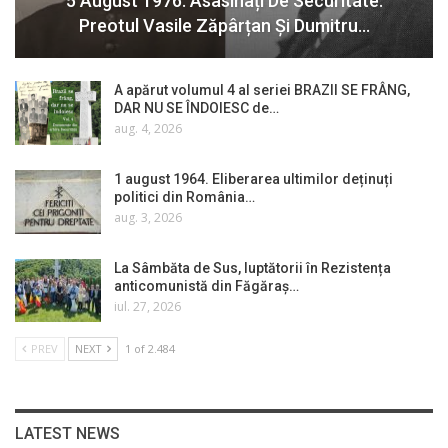
5 August 1976. Asasinați De Securitate:
Preotul Vasile Zăpârțan Și Dumitru…
A apărut volumul 4 al seriei BRAZII SE FRÂNG,
DAR NU SE ÎNDOIESC de…
aug. 4, 2026
1 august 1964. Eliberarea ultimilor deținuți
politici din România…
aug. 3, 2026
La Sâmbăta de Sus, luptătorii în Rezistența
anticomunistă din Făgăraș…
iul. 27, 2026
PREV
NEXT
1 of 2.484
LATEST NEWS