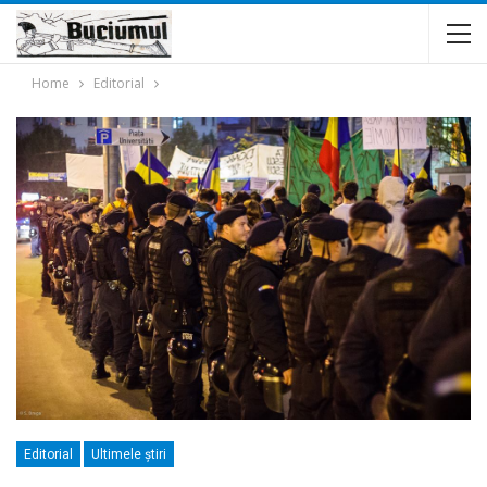
Home
Editorial
Editorial
Ultimele ştiri