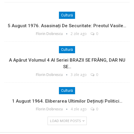
Cultură
5 August 1976. Asasinați De Securitate: Preotul Vasile…
Florin Dobrescu
2 zile ago
0
Cultură
A Apărut Volumul 4 Al Seriei BRAZII SE FRÂNG, DAR NU
SE…
Florin Dobrescu
3 zile ago
0
Cultură
1 August 1964. Eliberarea Ultimilor Deținuți Politici…
Florin Dobrescu
4 zile ago
0
LOAD MORE POSTS