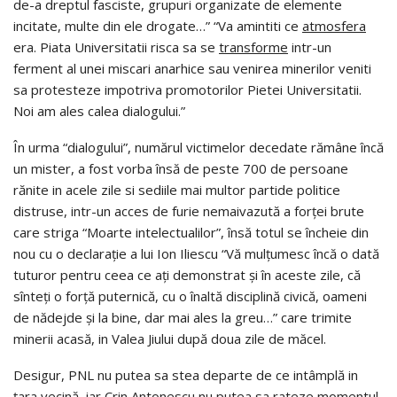
de-a dreptul fasciste, grupuri organizate de elemente
incitate, multe din ele drogate…” “Va amintiti ce
atmosfera
era. Piata Universitatii risca sa se
transforme
intr-un
ferment al unei miscari anarhice sau venirea minerilor veniti
sa protesteze impotriva promotorilor Pietei Universitatii.
Noi am ales calea dialogului.”
În urma “dialogului”, numărul victimelor decedate rămâne încă
un mister, a fost vorba însă de peste 700 de persoane
rănite in acele zile si sediile mai multor partide politice
distruse, intr-un acces de furie nemaivazută a forţei brute
care striga “Moarte intelectualilor”, însă totul se încheie din
nou cu o declaraţie a lui Ion Iliescu “Vă mulţumesc încă o dată
tuturor pentru ceea ce aţi demonstrat şi în aceste zile, că
sînteţi o forţă puternică, cu o înaltă disciplină civică, oameni
de nădejde şi la bine, dar mai ales la greu…” care trimite
minerii acasă, in Valea Jiului după doua zile de măcel.
Desigur, PNL nu putea sa stea departe de ce intâmplă in
ţara vecină, iar Crin Antonescu nu putea sa rateze momentul