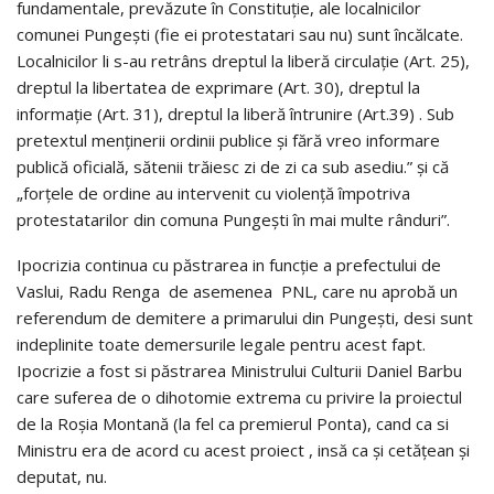
fundamentale, prevăzute în Constituție, ale localnicilor
comunei Pungești (fie ei protestatari sau nu) sunt încălcate.
Localnicilor li s-au retrâns dreptul la liberă circulație (Art. 25),
dreptul la libertatea de exprimare (Art. 30), dreptul la
informație (Art. 31), dreptul la liberă întrunire (Art.39) . Sub
pretextul menținerii ordinii publice și fără vreo informare
publică oficială, sătenii trăiesc zi de zi ca sub asediu.” şi că
„forțele de ordine au intervenit cu violență împotriva
protestatarilor din comuna Pungești în mai multe rânduri”.
Ipocrizia continua cu păstrarea in funcţie a prefectului de
Vaslui, Radu Renga de asemenea PNL, care nu aprobă un
referendum de demitere a primarului din Pungeşti, desi sunt
indeplinite toate demersurile legale pentru acest fapt.
Ipocrizie a fost si păstrarea Ministrului Culturii Daniel Barbu
care suferea de o dihotomie extrema cu privire la proiectul
de la Roşia Montană (la fel ca premierul Ponta), cand ca si
Ministru era de acord cu acest proiect , insă ca şi cetăţean şi
deputat, nu.