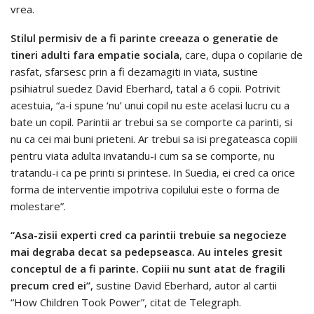
vrea.
Stilul permisiv de a fi parinte creeaza o generatie de
tineri adulti fara empatie sociala
, care, dupa o copilarie de
rasfat, sfarsesc prin a fi dezamagiti in viata, sustine
psihiatrul suedez David Eberhard, tatal a 6 copii. Potrivit
acestuia, “a-i spune ‘nu’ unui copil nu este acelasi lucru cu a
bate un copil. Parintii ar trebui sa se comporte ca parinti, si
nu ca cei mai buni prieteni. Ar trebui sa isi pregateasca copiii
pentru viata adulta invatandu-i cum sa se comporte, nu
tratandu-i ca pe printi si printese. In Suedia, ei cred ca orice
forma de interventie impotriva copilului este o forma de
molestare”.
“Asa-zisii experti cred ca parintii trebuie sa negocieze
mai degraba decat sa pedepseasca. Au inteles gresit
conceptul de a fi parinte. Copiii nu sunt atat de fragili
precum cred ei”
, sustine David Eberhard, autor al cartii
“How Children Took Power”, citat de Telegraph.