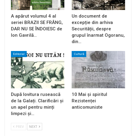
A apărut volumul 4 al
Un document de
seriei BRAZII SE FRÂNG,
excepție din arhiva
DAR NU SE ÎNDOIESC de
Securității, despre
Ion Gavrilă…
grupul înarmat Ogoranu,
din…
Editorial
Cultură
După lovitura rusească
10 Mai și spiritul
de la Galați. Clarificări și
Rezistenței
un apel pentru minți
anticomuniste
limpezi și…
PREV
NEXT