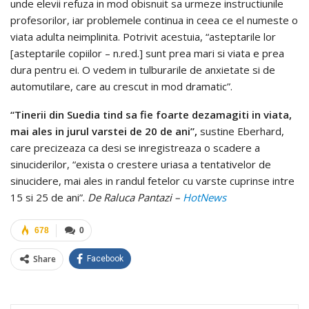
unde elevii refuza in mod obisnuit sa urmeze instructiunile
profesorilor, iar problemele continua in ceea ce el numeste o
viata adulta neimplinita. Potrivit acestuia, “asteptarile lor
[asteptarile copiilor – n.red.] sunt prea mari si viata e prea
dura pentru ei. O vedem in tulburarile de anxietate si de
automutilare, care au crescut in mod dramatic”.
“Tinerii din Suedia tind sa fie foarte dezamagiti in viata,
mai ales in jurul varstei de 20 de ani”,
sustine Eberhard,
care precizeaza ca desi se inregistreaza o scadere a
sinuciderilor, “exista o crestere uriasa a tentativelor de
sinucidere, mai ales in randul fetelor cu varste cuprinse intre
15 si 25 de ani”.
De Raluca Pantazi –
HotNews
678
0
Share
Facebook