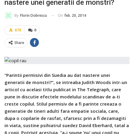
nastere unei generatii de monstri?
On
feb. 20, 2014
By
Florin Dobrescu
678
0
Share
“Parintii permisivi din Suedia au dat nastere unei
generatii de monstri?”, se intreaba Judith Woods intr-un
articol cu acelasi titlu publicat in The Telegraph, care
pune in discutie efectele modelului scandinav de a-ti
creste copilul. Stilul permisiv de a fi parinte creeaza o
generatie de tineri adulti fara empatie sociala, care,
dupa o copilarie de rasfat, sfarsesc prin a fi dezamagiti
in viata, sustine psihiatrul suedez David Eberhard, tatal a
6 copii. Potrivit acestuia, “a-i spune ‘nu’ unui copil nu