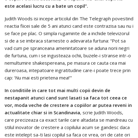
este acelasi lucru cu a bate un copil”.
Judith Woods isi incepe articolul din The Telegraph povestind
reactia fiicei sale de 5 ani atunci cand este contrazisa sau nu i
se face pe plac. O simpla rugaminte de a inchide televizorul
si de a se imbraca starneste o adevarata furtuna: “Pot sa
vad cum pe spranceana amenintatoare se aduna norii negri
de furtuna, cum i se ingusteaza ochii, buzele-i stranse intr-o
nemultumire shakespereana, pe masura ce cauta cea mai
dureroasa, intepatoare ingratitudine care-i poate trece prin
cap: ‘Nu mai esti prietena mea!’”
In conditiile in care tot mai multi copii devin de
nestapanit atunci cand sunt lasati sa faca tot ceea ce
vor, moda veche de crestere a copiilor ar putea reveni in
actualitate chiar si in Scandinavia
, scrie Judith Woods,
care precizeaza ca exact tarile care altadata se mandreau cu
stilul inovator de crestere a copilului acum se gandesc daca
este intelept sa-ti lasi copilul sa faca ce vrea, ori de cate ori