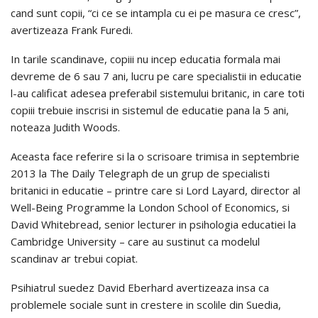
cand sunt copii, “ci ce se intampla cu ei pe masura ce cresc”,
avertizeaza Frank Furedi.
In tarile scandinave, copiii nu incep educatia formala mai
devreme de 6 sau 7 ani, lucru pe care specialistii in educatie
l-au calificat adesea preferabil sistemului britanic, in care toti
copiii trebuie inscrisi in sistemul de educatie pana la 5 ani,
noteaza Judith Woods.
Aceasta face referire si la o scrisoare trimisa in septembrie
2013 la The Daily Telegraph de un grup de specialisti
britanici in educatie – printre care si Lord Layard, director al
Well-Being Programme la London School of Economics, si
David Whitebread, senior lecturer in psihologia educatiei la
Cambridge University – care au sustinut ca modelul
scandinav ar trebui copiat.
Psihiatrul suedez David Eberhard avertizeaza insa ca
problemele sociale sunt in crestere in scolile din Suedia,