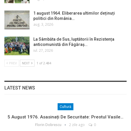
1 august 1964. Eliberarea ultimilor deținuți
politici din România…
aug. 3, 2026
La Sâmbăta de Sus, luptătorii în Rezistența
anticomunistă din Făgăraș…
iul. 27, 2026
PREV
NEXT
1 of 2.484
LATEST NEWS
Cultură
5 August 1976. Asasinați De Securitate: Preotul Vasile…
Florin Dobrescu
2 zile ago
0