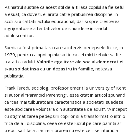
Psihiatrul sustine ca acest stil de a-ti lasa copilul sa fie seful
a esuat; ca dovezi, el arata catre prabusirea disciplinei in
scoli si a calitatii actului educational, dar si spre cresterea
ingrijoratoare a tentativelor de sinucidere in randul
adolescentilor.
Suedia a fost prima tara care a interzis pedepsele fizice, in
1979, pentru ca apoi opinia sa fie ca cei mici trebuie sa fie
tratati ca adulti.
Valorile egalitare ale social-democratiei
s-au soldat insa cu un dezastru in familie
, noteaza
publicatia.
Frank Furedi, sociolog, profesor emerit la University of Kent
si autor al “Paranoid Parenting”, este citat in articol spunand
ca “cea mai tulburatoare caracteristica a societatii suedeze
este abdicarea voluntara din autoritatea de adult”. “A inceput
cu stigmatizarea pedepsirii copiilor si a transformat-o intr-o
frica de a-i disciplina, ceea ce este lucrul pe care parintii ar
trebui sa il faca”, iar ingrijorarea nu este ce li se intampla