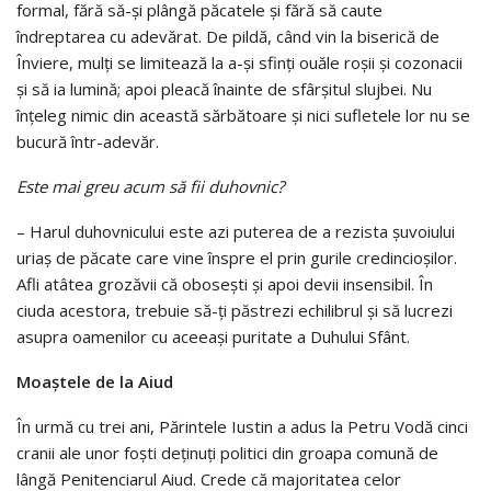
formal, fără să-şi plângă păcatele şi fără să caute
îndreptarea cu adevărat. De pildă, când vin la biserică de
Înviere, mulţi se limitează la a-şi sfinţi ouăle roşii şi cozonacii
şi să ia lumină; apoi pleacă înainte de sfârşitul slujbei. Nu
înţeleg nimic din această sărbătoare şi nici sufletele lor nu se
bucură într-adevăr.
Este mai greu acum să fii duhovnic?
– Harul duhovnicului este azi puterea de a rezista şuvoiului
uriaş de păcate care vine înspre el prin gurile credincioşilor.
Afli atâtea grozăvii că oboseşti şi apoi devii insensibil. În
ciuda acestora, trebuie să-ţi păstrezi echilibrul şi să lucrezi
asupra oamenilor cu aceeaşi puritate a Duhului Sfânt.
Moaştele de la Aiud
În urmă cu trei ani, Părintele Iustin a adus la Petru Vodă cinci
cranii ale unor foşti deţinuţi politici din groapa comună de
lângă Penitenciarul Aiud. Crede că majoritatea celor