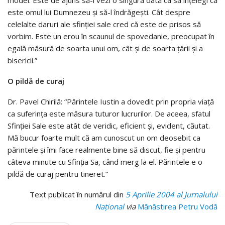
este omul lui Dumnezeu şi să-l îndrăgeşti. Cât despre
celelalte daruri ale sfinţiei sale cred că este de prisos să
vorbim. Este un erou în scaunul de spovedanie, preocupat în
egală măsură de soarta unui om, cât şi de soarta ţării şi a
bisericii.”
O pildă de curaj
Dr. Pavel Chirilă: “Părintele Iustin a dovedit prin propria viaţă
ca suferinţa este măsura tuturor lucrurilor. De aceea, sfatul
Sfinţiei Sale este atât de veridic, eficient şi, evident, căutat.
Mă bucur foarte mult că am cunoscut un om deosebit ca
părintele şi îmi face realmente bine să discut, fie şi pentru
câteva minute cu Sfinţia Sa, când merg la el. Părintele e o
pildă de curaj pentru tineret.”
Text publicat în numărul din
5 Aprilie 2004 al Jurnalului
Naţional
via
Mănăstirea Petru Vodă