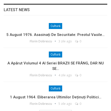
LATEST NEWS
Cultură
5 August 1976. Asasinați De Securitate: Preotul Vasile…
Florin Dobrescu
3 zile ago
0
Cultură
A Apărut Volumul 4 Al Seriei BRAZII SE FRÂNG, DAR NU
SE…
Florin Dobrescu
4 zile ago
0
Cultură
1 August 1964. Eliberarea Ultimilor Deținuți Politici…
Florin Dobrescu
5 zile ago
0