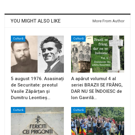
YOU MIGHT ALSO LIKE
More From Author
Cultură
Cultură
5 august 1976. Asasinați
A apărut volumul 4 al
de Securitate: preotul
seriei BRAZII SE FRÂNG,
Vasile Zăpârțan și
DAR NU SE ÎNDOIESC de
Dumitru Leontieș…
Ion Gavrilă…
Cultură
Cultură