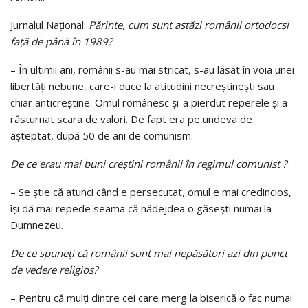
Jurnalul Naţional:
Părinte, cum sunt astăzi românii ortodocşi
faţă de până în 1989?
– În ultimii ani, românii s-au mai stricat, s-au lăsat în voia unei
libertăţi nebune, care-i duce la atitudini necreştineşti sau
chiar anticreştine. Omul românesc şi-a pierdut reperele şi a
răsturnat scara de valori. De fapt era pe undeva de
aşteptat, după 50 de ani de comunism.
De ce erau mai buni creştini românii în regimul comunist ?
– Se ştie că atunci când e persecutat, omul e mai credincios,
îşi dă mai repede seama că nădejdea o găseşti numai la
Dumnezeu.
De ce spuneţi că românii sunt mai nepăsători azi din punct
de vedere religios?
– Pentru că mulţi dintre cei care merg la biserică o fac numai