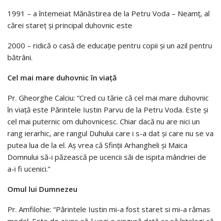
1991 – a întemeiat Mănăstirea de la Petru Voda – Neamţ, al
cărei stareţ şi principal duhovnic este
2000 – ridică o casă de educaţie pentru copii şi un azil pentru
bătrâni.
Cel mai mare duhovnic în viaţă
Pr. Gheorghe Calciu: “Cred cu tărie că cel mai mare duhovnic
în viaţă este Părintele Iustin Parvu de la Petru Voda. Este şi
cel mai puternic om duhovnicesc. Chiar dacă nu are nici un
rang ierarhic, are rangul Duhului care i s-a dat şi care nu se va
putea lua de la el. Aş vrea că Sfinţii Arhangheli şi Maica
Domnului să-i păzească pe ucencii săi de ispita mândriei de
a-i fi ucenici.”
Omul lui Dumnezeu
Pr. Amfilohie: “Părintele Iustin mi-a fost staret si mi-a rămas
model. Este de ajuns să-l vezi o singură dată ca să înţelegi că