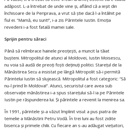
adăpost. L-a întrebat de unde vine şi, aflând că a ieşit din
închisoare de la Periprava, a vrut să ştie dacă l-a întâlnit pe
fiul ei. “Mamă, eu sunt!”, i-a zis Părintele Iustin. Emoţia
revederii i-a fost fatală mamei sale.
Sprijin pentru săraci
Până să reîmbrace hainele preoţeşti, a muncit la tăiat
buşteni. Mitropolitul de atunci al Moldovei, Iustin Moisescu,
nu voia să audă de preoţi foşti deţinuţi politici. Stareţul de la
Mănăstirea Secu a insistat pe lângă Mitropolit să-i permită
Părintelui Iustin să slujească. Mitropolitul a fost categoric: “Să
nu-l prind în Moldova!”. Atunci, securistul care avea sub
observaţie mănăstirea i-a spus stareţului să-l ia pe Părintele
Iustin pe răspunderea lui. Şi părintele a revenit la menirea sa.
În 1991, părintele şi-a văzut împlinit visul: a pus piatra de
temelie a Mănăstirii Petru Vodă. În trei luni au fost zidite
biserica şi primele chilii. Cu fiecare an s-au adăugat vieţuitori,