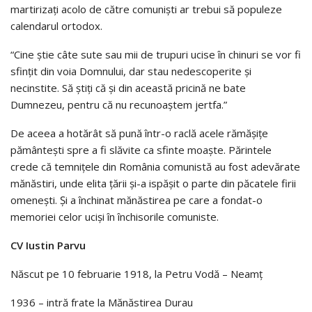
martirizaţi acolo de către comunişti ar trebui să populeze
calendarul ortodox.
“Cine ştie câte sute sau mii de trupuri ucise în chinuri se vor fi
sfinţit din voia Domnului, dar stau nedescoperite şi
necinstite. Să ştiţi că şi din această pricină ne bate
Dumnezeu, pentru că nu recunoaştem jertfa.”
De aceea a hotărât să pună într-o raclă acele rămăşiţe
pământeşti spre a fi slăvite ca sfinte moaşte. Părintele
crede că temniţele din România comunistă au fost adevărate
mănăstiri, unde elita ţării şi-a ispăşit o parte din păcatele firii
omeneşti. Şi a închinat mănăstirea pe care a fondat-o
memoriei celor ucişi în închisorile comuniste.
CV Iustin Parvu
Născut pe 10 februarie 1918, la Petru Vodă – Neamţ
1936 – intră frate la Mănăstirea Durau