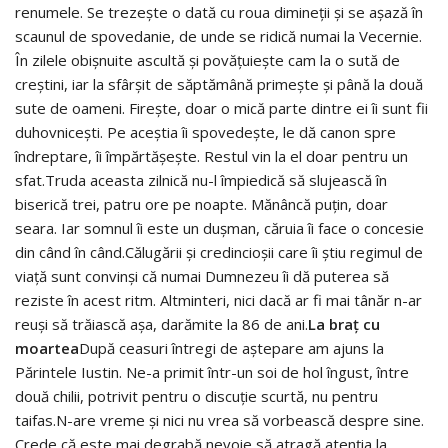
renumele. Se trezeşte o dată cu roua dimineţii şi se aşază în
scaunul de spovedanie, de unde se ridică numai la Vecernie.
În zilele obişnuite ascultă şi povăţuieşte cam la o sută de
creştini, iar la sfârşit de săptămână primeşte şi până la două
sute de oameni. Fireşte, doar o mică parte dintre ei îi sunt fii
duhovniceşti. Pe aceştia îi spovedeşte, le dă canon spre
îndreptare, îi împărtăşeşte. Restul vin la el doar pentru un
sfat.Truda aceasta zilnică nu-l împiedică să slujească în
biserică trei, patru ore pe noapte. Mănâncă puţin, doar
seara. Iar somnul îi este un duşman, căruia îi face o concesie
din când în când.Călugării şi credincioşii care îi ştiu regimul de
viaţă sunt convinşi că numai Dumnezeu îi dă puterea să
reziste în acest ritm. Altminteri, nici dacă ar fi mai tânăr n-ar
reuşi să trăiască aşa, darămite la 86 de ani.
La braţ cu
moartea
După ceasuri întregi de aştepare am ajuns la
Părintele Iustin. Ne-a primit într-un soi de hol îngust, între
două chilii, potrivit pentru o discuţie scurtă, nu pentru
taifas.N-are vreme şi nici nu vrea să vorbească despre sine.
Crede că este mai degrabă nevoie să atragă atenţia la