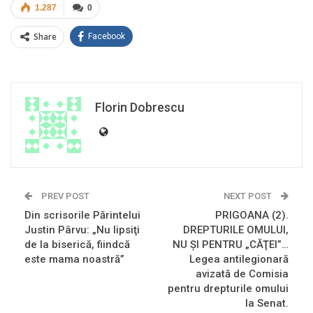
1.287
0
Share
Facebook
Florin Dobrescu
PREV POST
NEXT POST
Din scrisorile Părintelui
PRIGOANA (2).
Justin Pârvu: „Nu lipsiţi
DREPTURILE OMULUI,
de la biserică, fiindcă
NU ŞI PENTRU „CĂŢEI”…
este mama noastră”
Legea antilegionară
avizată de Comisia
pentru drepturile omului
la Senat.