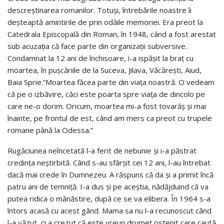
descreştinarea romanilor. Totuşi, întrebările noastre îi
deşteaptă amintirile de prin odăile memoriei. Era preot la
Catedrala Episcopală din Roman, în 1948, când a fost arestat
sub acuzaţia că face parte din organizaţii subversive.
Condamnat la 12 ani de închisoare, i-a ispăşit la braţ cu
moartea, în puşcăriile de la Suceva, Jilava, Văcăreşti, Aiud,
Baia Sprie.“Moartea făcea parte din viaţa noastră. O vedeam
că pe o izbăvire, căci este poarta spre viaţa de dincolo pe
care ne-o dorim. Oricum, moartea mi-a fost tovarăş şi mai
înainte, pe frontul de est, când am mers ca preot cu trupele
romane până la Odessa.”
Rugăciunea neîncetată l-a ferit de nebunie şi i-a păstrat
credinţa neştirbită. Când s-au sfârşit cei 12 ani, l-au întrebat
dacă mai crede în Dumnezeu. A răspuns că da şi a primit încă
patru ani de temniţă. I-a dus şi pe aceştia, nădăjduind că va
putea ridica o mănăstire, după ce se va elibera. În 1964 s-a
întors acasă cu acest gând. Mama sa nu l-a recunoscut când
l-a văzut, ci a crezut că este vreun drumeţ ostenit care caută