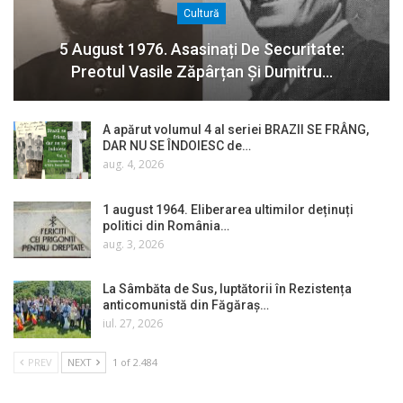
Cultură
5 August 1976. Asasinați De Securitate:
Preotul Vasile Zăpârțan Și Dumitru…
A apărut volumul 4 al seriei BRAZII SE FRÂNG,
DAR NU SE ÎNDOIESC de…
aug. 4, 2026
1 august 1964. Eliberarea ultimilor deținuți
politici din România…
aug. 3, 2026
La Sâmbăta de Sus, luptătorii în Rezistența
anticomunistă din Făgăraș…
iul. 27, 2026
PREV
NEXT
1 of 2.484