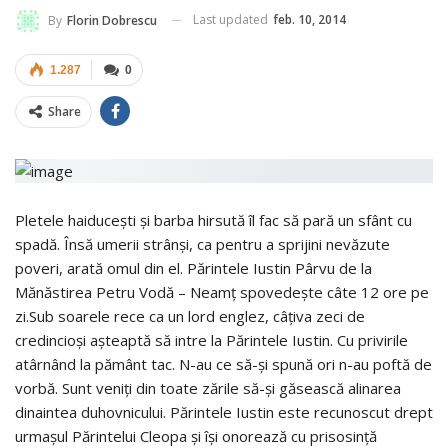
Last updated
feb. 10, 2014
By
Florin Dobrescu
1.287
0
Share
Pletele haiduceşti şi barba hirsută îl fac să pară un sfânt cu
spadă. Însă umerii strânşi, ca pentru a sprijini nevăzute
poveri, arată omul din el. Părintele Iustin Pârvu de la
Mănăstirea Petru Vodă – Neamţ spovedeşte câte 12 ore pe
zi.Sub soarele rece ca un lord englez, câţiva zeci de
credincioşi aşteaptă să intre la Părintele Iustin. Cu privirile
atârnând la pământ tac. N-au ce să-şi spună ori n-au poftă de
vorbă. Sunt veniţi din toate zările să-şi găsească alinarea
dinaintea duhovnicului. Părintele Iustin este recunoscut drept
urmaşul Părintelui Cleopa şi îşi onorează cu prisosinţă