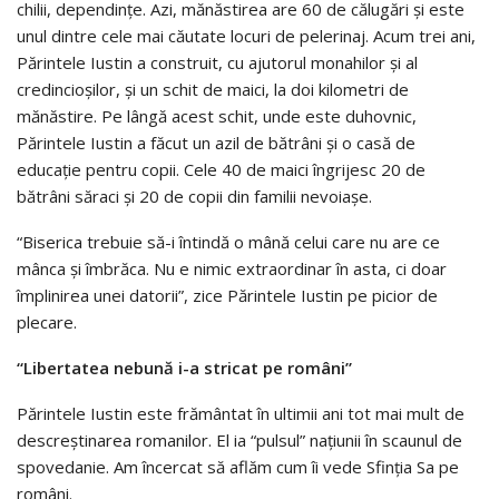
chilii, dependinţe. Azi, mănăstirea are 60 de călugări şi este
unul dintre cele mai căutate locuri de pelerinaj. Acum trei ani,
Părintele Iustin a construit, cu ajutorul monahilor şi al
credincioşilor, şi un schit de maici, la doi kilometri de
mănăstire. Pe lângă acest schit, unde este duhovnic,
Părintele Iustin a făcut un azil de bătrâni şi o casă de
educaţie pentru copii. Cele 40 de maici îngrijesc 20 de
bătrâni săraci şi 20 de copii din familii nevoiaşe.
“Biserica trebuie să-i întindă o mână celui care nu are ce
mânca şi îmbrăca. Nu e nimic extraordinar în asta, ci doar
împlinirea unei datorii”, zice Părintele Iustin pe picior de
plecare.
“Libertatea nebună i-a stricat pe români”
Părintele Iustin este frământat în ultimii ani tot mai mult de
descreştinarea romanilor. El ia “pulsul” naţiunii în scaunul de
spovedanie. Am încercat să aflăm cum îi vede Sfinţia Sa pe
români.