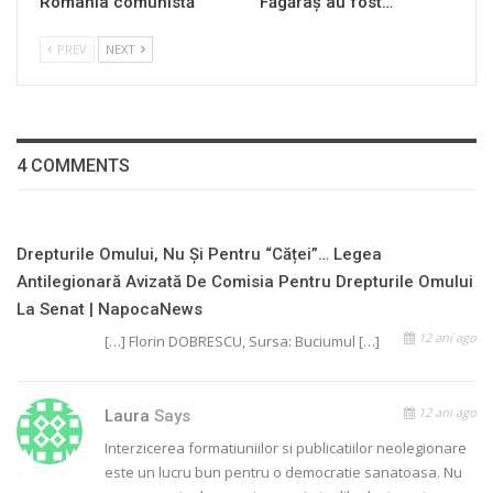
România comunistă
Făgăraș au fost…
PREV
NEXT
4 COMMENTS
Drepturile Omului, Nu Și Pentru “căței”… Legea
Antilegionară Avizată De Comisia Pentru Drepturile Omului
La Senat | NapocaNews
12 ani ago
[…] Florin DOBRESCU, Sursa: Buciumul […]
12 ani ago
Laura
Says
Interzicerea formatiuniilor si publicatiilor neolegionare
este un lucru bun pentru o democratie sanatoasa. Nu