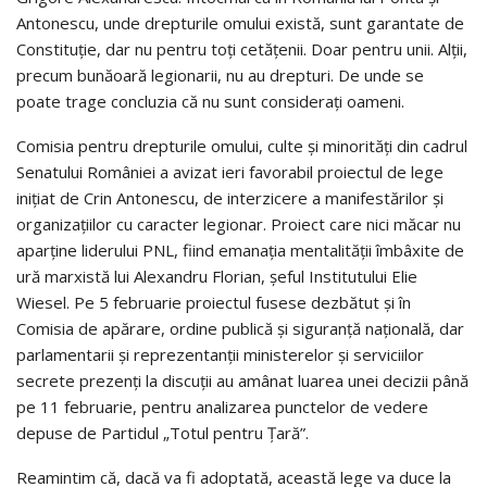
Antonescu, unde drepturile omului există, sunt garantate de
Constituţie, dar nu pentru toţi cetăţenii. Doar pentru unii. Alţii,
precum bunăoară legionarii, nu au drepturi. De unde se
poate trage concluzia că nu sunt consideraţi oameni.
Comisia pentru drepturile omului, culte şi minorităţi din cadrul
Senatului României a avizat ieri favorabil proiectul de lege
iniţiat de Crin Antonescu, de interzicere a manifestărilor şi
organizaţiilor cu caracter legionar. Proiect care nici măcar nu
aparţine liderului PNL, fiind emanaţia mentalităţii îmbâxite de
ură marxistă lui Alexandru Florian, şeful Institutului Elie
Wiesel. Pe 5 februarie proiectul fusese dezbătut şi în
Comisia de apărare, ordine publică şi siguranţă naţională, dar
parlamentarii şi reprezentanţii ministerelor şi serviciilor
secrete prezenţi la discuţii au amânat luarea unei decizii până
pe 11 februarie, pentru analizarea punctelor de vedere
depuse de Partidul „Totul pentru Ţară”.
Reamintim că, dacă va fi adoptată, această lege va duce la