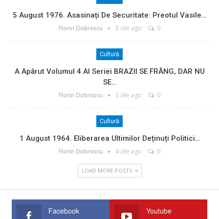
5 August 1976. Asasinați De Securitate: Preotul Vasile…
Florin Dobrescu
2 zile ago
0
Cultură
A Apărut Volumul 4 Al Seriei BRAZII SE FRÂNG, DAR NU
SE…
Florin Dobrescu
3 zile ago
0
Cultură
1 August 1964. Eliberarea Ultimilor Deținuți Politici…
Florin Dobrescu
4 zile ago
0
LOAD MORE POSTS
Facebook
Youtube