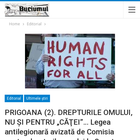
Home
Editorial
Editorial
Ultimele ştiri
PRIGOANA (2). DREPTURILE OMULUI,
NU ŞI PENTRU „CĂŢEI”… Legea
antilegionară avizată de Comisia