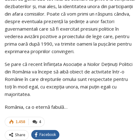
dezbaterilor şi, mai ales, la identitatea unora din participanţii
din afara comisiilor. Poate că vom primi un răspuns cândva,
despre eventuala prezenţă la şedinţe a unor factori
guvernamentali care să fi exercitat presiuni politice în
vederea avizării pozitive a proiectului de lege care, pentru
prima oară după 1990, va trimite oameni la puşcărie pentru
exprimarea propriilor convingeri.
Se pare că recent înfiinţata Asociaţie a Noilor Deţinuţi Politici
din România va începe să aibă obiect de activitate într-o
Românie în care drepturile omului sunt respectate pentru
toţi în mod egal, cu excepţia unora, mai puţin egali cu
majoritatea.
România, ca o eternă fabulă…
1.458
4
Share
Facebook