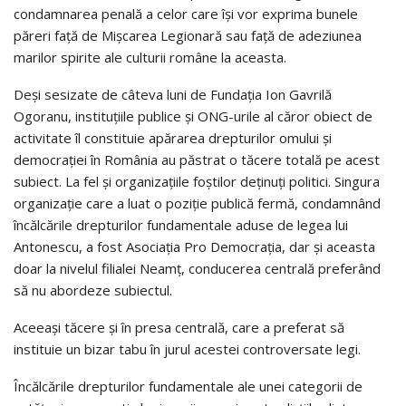
condamnarea penală a celor care îşi vor exprima bunele
păreri faţă de Mişcarea Legionară sau faţă de adeziunea
marilor spirite ale culturii române la aceasta.
Deşi sesizate de câteva luni de Fundaţia Ion Gavrilă
Ogoranu, instituţiile publice şi ONG-urile al căror obiect de
activitate îl constituie apărarea drepturilor omului şi
democraţiei în România au păstrat o tăcere totală pe acest
subiect. La fel şi organizaţiile foştilor deţinuţi politici. Singura
organizaţie care a luat o poziţie publică fermă, condamnând
încălcările drepturilor fundamentale aduse de legea lui
Antonescu, a fost Asociaţia Pro Democraţia, dar şi aceasta
doar la nivelul filialei Neamţ, conducerea centrală preferând
să nu abordeze subiectul.
Aceeaşi tăcere şi în presa centrală, care a preferat să
instituie un bizar tabu în jurul acestei controversate legi.
Încălcările drepturilor fundamentale ale unei categorii de