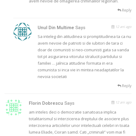
avem nevoie de omagierea criminalilor legionari.
Reply
12 ani ago
Unul Din Multime
Says
Sa inteleg din atitudinea si promptitudinea ta ca nu
avem nevoie de patrioti si de iubitori de tara ci
doar de comunisti si neo-comunisti gata sa vanda
tot pt asigurarea vitorului stralucit partidului si
familiei … jalnica atitudine formata in era
comunista si inca vie in mintea neadaptatilor la
nevoia societati
Reply
12 ani ago
Florin Dobrescu
Says
am inteles deci o democratie sanatoasa implica
totalitarismul si interzicerea dreptului de asociere plus
interzicerea articolelor unor intelectuali celebri in toata
lumea Eliade, Cioran samd. Cati „criminali” vom mai fi