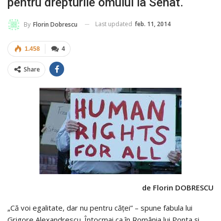
pentru drepturile omului la Senat.
Last updated
feb. 11, 2014
By
Florin Dobrescu
1.458
4
Share
de Florin DOBRESCU
„Că voi egalitate, dar nu pentru căţei” – spune fabula lui
Grigore Alexandrescu. Întocmai ca în România lui Ponta şi