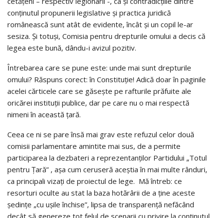
cetăţeni – respectiv legionarii -, ca şi contradicţiile dintre
conţinutul propunerii legislative şi practica juridică
românească sunt atât de evidente, încât şi un copil le-ar
sesiza. Şi totuşi, Comisia pentru drepturile omului a decis că
legea este bună, dându-i avizul pozitiv.
Întrebarea care se pune este: unde mai sunt drepturile
omului? Răspuns corect: în Constituţie! Adică doar în paginile
acelei cărticele care se găseşte pe rafturile prăfuite ale
oricărei instituţii publice, dar pe care nu o mai respectă
nimeni în această ţară.
Ceea ce ni se pare însă mai grav este refuzul celor două
comisii parlamentare amintite mai sus, de a permite
participarea la dezbateri a reprezentanţilor Partidului „Totul
pentru Ţară” , aşa cum ceruseră aceştia în mai multe rânduri,
ca principali vizaţi de proiectul de lege. Mă întreb: ce
resorturi oculte au stat la baza hotărârii de a ţine aceste
şedinţe „cu uşile închise”, lipsa de transparenţă nefăcând
decât să genereze tot felul de scenarii cu privire la conţinutul