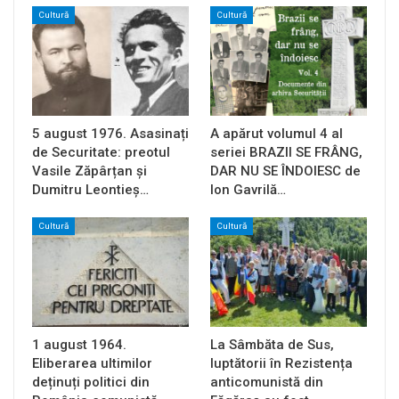
Cultură
Cultură
5 august 1976. Asasinați
A apărut volumul 4 al
de Securitate: preotul
seriei BRAZII SE FRÂNG,
Vasile Zăpârțan și
DAR NU SE ÎNDOIESC de
Dumitru Leontieș…
Ion Gavrilă…
Cultură
Cultură
1 august 1964.
La Sâmbăta de Sus,
Eliberarea ultimilor
luptătorii în Rezistența
deținuți politici din
anticomunistă din