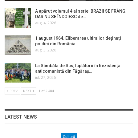
A apărut volumul 4 al seriei BRAZII SE FRÂNG,
DAR NU SE ÎNDOIESC de…
aug. 4, 2026
1 august 1964. Eliberarea ultimilor deținuți
politici din România…
aug. 3, 2026
La Sâmbăta de Sus, luptătorii în Rezistența
anticomunistă din Făgăraș…
iul. 27, 2026
PREV
NEXT
1 of 2.484
LATEST NEWS
Cultură