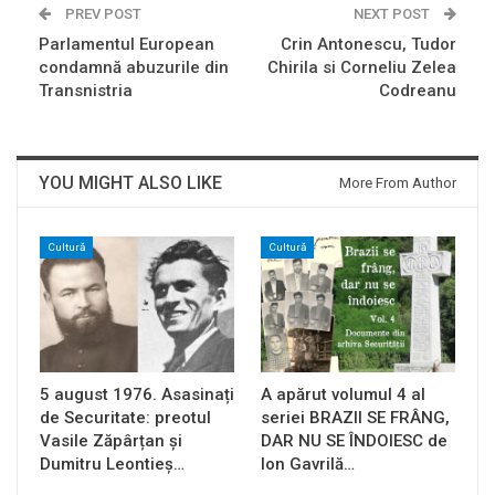
PREV POST
NEXT POST
Parlamentul European
Crin Antonescu, Tudor
condamnă abuzurile din
Chirila si Corneliu Zelea
Transnistria
Codreanu
YOU MIGHT ALSO LIKE
More From Author
Cultură
Cultură
5 august 1976. Asasinați
A apărut volumul 4 al
de Securitate: preotul
seriei BRAZII SE FRÂNG,
Vasile Zăpârțan și
DAR NU SE ÎNDOIESC de
Dumitru Leontieș…
Ion Gavrilă…