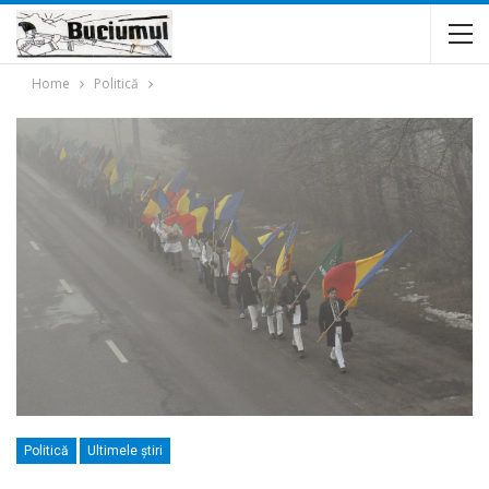
Home
Politică
Politică
Ultimele ştiri