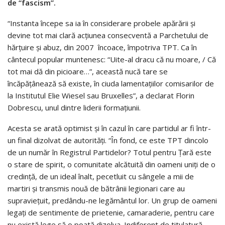
de “fascism”.
“Instanta începe sa ia în considerare probele apărării și
devine tot mai clară acțiunea consecventă a Parchetului de
hărţuire și abuz, din 2007 încoace, împotriva TPT. Ca în
cântecul popular muntenesc: “Uite-al dracu că nu moare, / Că
tot mai dă din picioare…”, această nucă tare se
încăpățânează să existe, în ciuda lamentaţiilor comisarilor de
la Institutul Elie Wiesel sau Bruxelles”, a declarat Florin
Dobrescu, unul dintre liderii formaţiunii.
Acesta se arată optimist şi în cazul în care partidul ar fi într-
un final dizolvat de autorităţi. “În fond, ce este TPT dincolo
de un număr în Registrul Partidelor? Totul pentru Ţară este
o stare de spirit, o comunitate alcătuită din oameni uniți de o
credință, de un ideal înalt, pecetluit cu sângele a mii de
martiri și transmis nouă de bătrânii legionari care au
supraviețuit, predându-ne legământul lor. Un grup de oameni
legați de sentimente de prietenie, camaraderie, pentru care
nu există lege să o poată dizolva. Indiferent de titulatură,