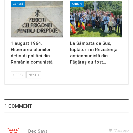
Cultură
Cultură
1 august 1964.
La Sâmbăta de Sus,
Eliberarea ultimilor
luptătorii în Rezistența
deținuți politici din
anticomunistă din
România comunistă
Făgăraș au fost…
PREV
NEXT
1 COMMENT
12 ani ago
Dec
Says