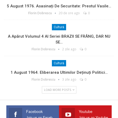
5 August 1976. Asasinați De Securitate: Preotul Vasile…
Florin Dobrescu
20 de ore ago
0
Cultură
A Apărut Volumul 4 Al Seriei BRAZII SE FRÂNG, DAR NU
SE…
Florin Dobrescu
2 zile ago
0
Cultură
1 August 1964. Eliberarea Ultimilor Deținuți Politici…
Florin Dobrescu
3 zile ago
0
LOAD MORE POSTS
Facebook
Youtube
Join us on Facebook
Join us on Youtube