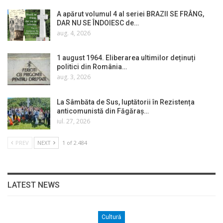
A apărut volumul 4 al seriei BRAZII SE FRÂNG,
DAR NU SE ÎNDOIESC de…
aug. 4, 2026
1 august 1964. Eliberarea ultimilor deținuți
politici din România…
aug. 3, 2026
La Sâmbăta de Sus, luptătorii în Rezistența
anticomunistă din Făgăraș…
iul. 27, 2026
PREV
NEXT
1 of 2.484
LATEST NEWS
Cultură