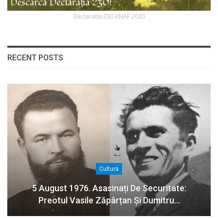
Declaratia 230 ANAF 2020
RECENT POSTS
Cultură
5 August 1976. Asasinați De Securitate:
Preotul Vasile Zăpârțan Și Dumitru…