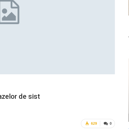
azelor de sist
629
0