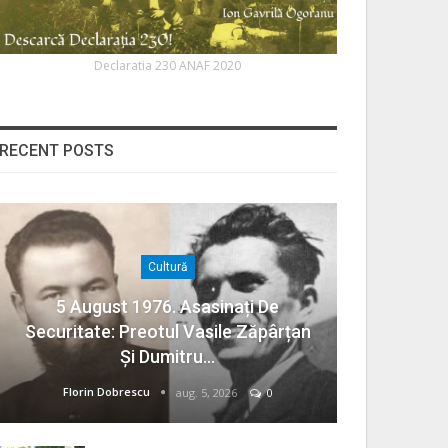
Declaratia 230 ANAF 2020
RECENT POSTS
Cultură
5 August 1976. Asasinați De
Securitate: Preotul Vasile Zăpârțan
Și Dumitru…
Florin Dobrescu
aug. 5, 2026
0