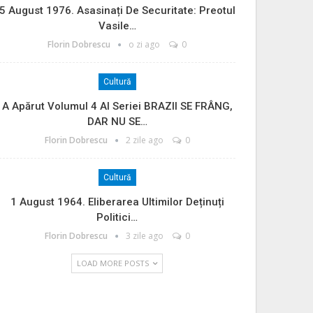
5 August 1976. Asasinați De Securitate: Preotul
Vasile…
Florin Dobrescu
o zi ago
0
Cultură
A Apărut Volumul 4 Al Seriei BRAZII SE FRÂNG,
DAR NU SE…
Florin Dobrescu
2 zile ago
0
Cultură
1 August 1964. Eliberarea Ultimilor Deținuți
Politici…
Florin Dobrescu
3 zile ago
0
LOAD MORE POSTS