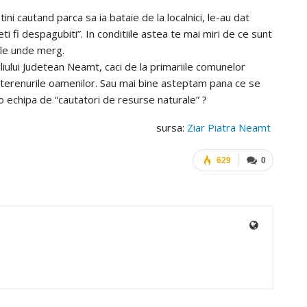
tini cautand parca sa ia bataie de la localnici, le-au dat
ti fi despagubiti”. In conditiile astea te mai miri de ce sunt
ele unde merg.
liului Judetean Neamt, caci de la primariile comunelor
e terenurile oamenilor. Sau mai bine asteptam pana ce se
eo echipa de “cautatori de resurse naturale” ?
sursa:
Ziar Piatra Neamt
629
0