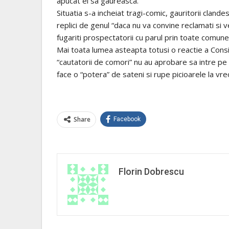
apucat ei sa gaureasca.
Situatia s-a incheiat tragi-comic, gauritorii clandes
replici de genul “daca nu va convine reclamati si ve
fugariti prospectatorii cu parul prin toate comun
Mai toata lumea asteapta totusi o reactie a Consi
“cautatorii de comori” nu au aprobare sa intre p
face o “potera” de sateni si rupe picioarele la vr
Share
Facebook
Florin Dobrescu