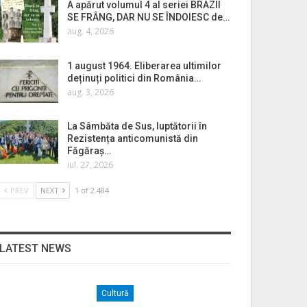
A apărut volumul 4 al seriei BRAZII
SE FRÂNG, DAR NU SE ÎNDOIESC de…
aug. 4, 2026
1 august 1964. Eliberarea ultimilor
deținuți politici din România…
aug. 3, 2026
La Sâmbăta de Sus, luptătorii în
Rezistența anticomunistă din
Făgăraș…
iul. 27, 2026
PREV
NEXT
1 of 2.484
LATEST NEWS
Cultură