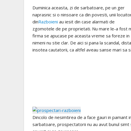
Duminica aceasta, zi de sarbatoare, pe un ger
naprasnic si o ninsoare ca din povesti, unii locuitor
din
Razboieni
au iesit din case alarmati de
zgomotele de pe proprietati. Nu mare le-a fost m
firma se apucase pe aceasta vreme sa foreze in c
nimeni nu stie clar. De aici si pana la scandal, di
insotea cautatorii, ca altfel aveau sanse mari sa si
Dincolo de nesimtirea de a face gauri in pamant i
sarbatoare, prospectatorii nu au avut bunul simt 