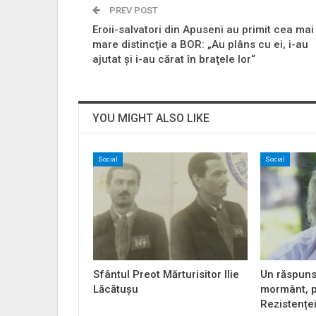
PREV POST
Eroii-salvatori din Apuseni au primit cea mai
mare distincţie a BOR: „Au plâns cu ei, i-au
ajutat şi i-au cărat în braţele lor“
YOU MIGHT ALSO LIKE
Social
Social
Sfântul Preot Mărturisitor Ilie
Un răspuns
Lăcătușu
mormânt, p
Rezistențe