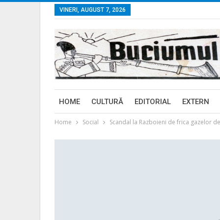
VINERI, AUGUST 7, 2026
HOME
CULTURĂ
EDITORIAL
EXTERN
Home
Social
Scandal la Razboieni de frica gazelor de