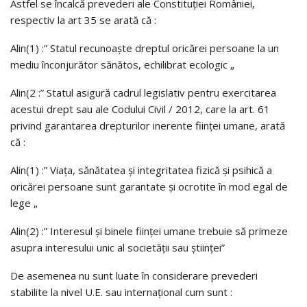
Astfel se încalcă prevederi ale Constituţiei României,
respectiv la art 35 se arată că :
Alin(1) :” Statul recunoaşte dreptul oricărei persoane la un
mediu înconjurător sănătos, echilibrat ecologic „
Alin(2 :” Statul asigură cadrul legislativ pentru exercitarea
acestui drept sau ale Codului Civil / 2012, care la art. 61
privind garantarea drepturilor inerente fiinţei umane, arată
că :
Alin(1) :” Viaţa, sănătatea şi integritatea fizică şi psihică a
oricărei persoane sunt garantate şi ocrotite în mod egal de
lege „
Alin(2) :” Interesul şi binele fiinţei umane trebuie să primeze
asupra interesului unic al societăţii sau ştiinţei”
De asemenea nu sunt luate în considerare prevederi
stabilite la nivel U.E. sau internaţional cum sunt :