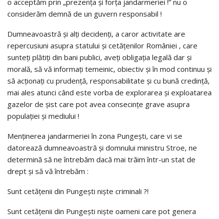
o acceptăm prin „prezenţa şi forţa jandarmeriei !” nu o
considerăm demnă de un guvern responsabil !
Dumneavoastră şi alţi decidenţi, a caror activitate are
repercusiuni asupra statului şi cetăţenilor României , care
sunteţi plătiţi din bani publici, aveţi obligaţia legală dar şi
morală, să vă informaţi temeinic, obiectiv şi în mod continuu şi
să acţionaţi cu prudenţă, responsabilitate şi cu bună credinţă,
mai ales atunci când este vorba de explorarea şi exploatarea
gazelor de şist care pot avea consecinţe grave asupra
populaţiei şi mediului !
Menţinerea jandarmeriei în zona Pungeşti, care vi se
datorează dumneavoastră şi domnului ministru Stroe, ne
determină să ne întrebăm dacă mai trăim într-un stat de
drept şi să vă întrebăm :
Sunt cetăţenii din Pungeşti nişte criminali ?!
Sunt cetăţenii din Pungeşti nişte oameni care pot genera