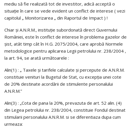
mediu să fie realizată tot de investitor, adică acceptă o
situaţie în care se vede evident un conflict de interese ( vezi
capitolul „ Monitorizarea „ din Raportul de Impact ) !
Chiar şi A.N.R.M., instituţie subordonată direct Guvernului
României, este în conflict de interese în problema gazelor de
şist, atât timp cât în H.G. 2075/2004, care aprobă Normele
metodologice pentru aplicarea Legii petrolului nr. 238/2004 ,
la art. 94, se arată următoarele :
Alin(1) : „ Taxele şi tarifele calculate şi percepute de A.N.R.M.
constituie venituri la Bugetul de Stat, cu excepţia unei cote
de 20% destinate acordării de stimulente personalului
A.N.R.M.”
Alin(3) : „Cota de pana la 20%, prevazuta de art. 52 alin. (4)
din Legea petrolului nr. 238/2004, constituie Fondul destinat
stimularii personalului A.N.R.M. si se diferentiaza dupa cum
urmeaza: