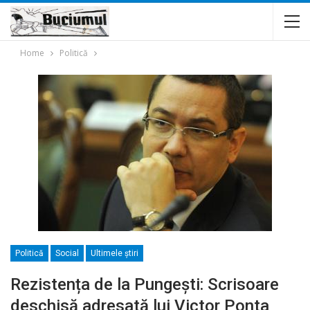
Home
Politică
Politică
Social
Ultimele ştiri
Rezistența de la Pungești: Scrisoare
deschisă adresată lui Victor Ponta