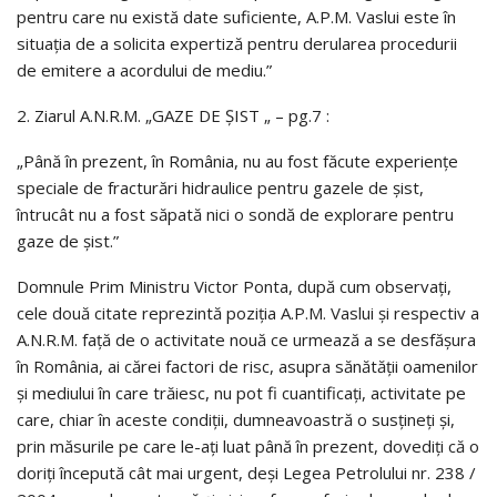
pentru care nu există date suficiente, A.P.M. Vaslui este în
situaţia de a solicita expertiză pentru derularea procedurii
de emitere a acordului de mediu.”
2. Ziarul A.N.R.M. „GAZE DE ŞIST „ – pg.7 :
„Până în prezent, în România, nu au fost făcute experienţe
speciale de fracturări hidraulice pentru gazele de şist,
întrucât nu a fost săpată nici o sondă de explorare pentru
gaze de şist.”
Domnule Prim Ministru Victor Ponta, după cum observaţi,
cele două citate reprezintă poziţia A.P.M. Vaslui şi respectiv a
A.N.R.M. faţă de o activitate nouă ce urmează a se desfăşura
în România, ai cărei factori de risc, asupra sănătăţii oamenilor
şi mediului în care trăiesc, nu pot fi cuantificaţi, activitate pe
care, chiar în aceste condiţii, dumneavoastră o susţineţi şi,
prin măsurile pe care le-aţi luat până în prezent, dovediţi că o
doriţi începută cât mai urgent, deşi Legea Petrolului nr. 238 /