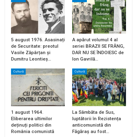
5 august 1976. Asasinați
A apărut volumul 4 al
de Securitate: preotul
seriei BRAZII SE FRÂNG,
Vasile Zăpârțan și
DAR NU SE ÎNDOIESC de
Dumitru Leontieș…
Ion Gavrilă…
Cultură
Cultură
1 august 1964.
La Sâmbăta de Sus,
Eliberarea ultimilor
luptătorii în Rezistența
deținuți politici din
anticomunistă din
România comunistă
Făgăraș au fost…