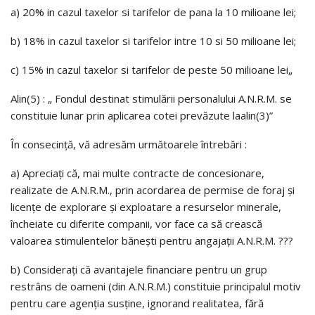
a) 20% in cazul taxelor si tarifelor de pana la 10 milioane lei;
b) 18% in cazul taxelor si tarifelor intre 10 si 50 milioane lei;
c) 15% in cazul taxelor si tarifelor de peste 50 milioane lei„
Alin(5) : „ Fondul destinat stimulării personalului A.N.R.M. se
constituie lunar prin aplicarea cotei prevăzute laalin(3)”
În consecinţă, vă adresăm următoarele întrebări :
a) Apreciaţi că, mai multe contracte de concesionare,
realizate de A.N.R.M., prin acordarea de permise de foraj şi
licenţe de explorare şi exploatare a resurselor minerale,
încheiate cu diferite companii, vor face ca să crească
valoarea stimulentelor băneşti pentru angajaţii A.N.R.M. ???
b) Consideraţi că avantajele financiare pentru un grup
restrâns de oameni (din A.N.R.M.) constituie principalul motiv
pentru care agenţia susţine, ignorand realitatea, fără