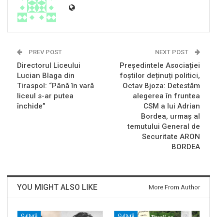
PREV POST
NEXT POST
Directorul Liceului
Președintele Asociației
Lucian Blaga din
foștilor deținuți politici,
Tiraspol: “Până în vară
Octav Bjoza: Detestăm
liceul s-ar putea
alegerea în fruntea
închide”
CSM a lui Adrian
Bordea, urmaş al
temutului General de
Securitate ARON
BORDEA
YOU MIGHT ALSO LIKE
More From Author
Cultură
Cultură