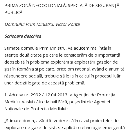
PRIMA ZONĂ NEOCOLONIALĂ, SPECIALĂ DE SIGURANŢĂ
PUBLICĂ
Domnului Prim Ministru, Victor Ponta
Scrisoare deschisă
Stimate domnule Prim Ministru, vă aducem mai întâi în
atenţie două citate pe care le considerăm de o importanţă
deosebită în problema explorării şi exploatării gazelor de
şist în România şi pe care, orice om raţional, având o anumită
răspundere socială, trebuie să le ia în calcul în procesul luării
unor decizii legate de această problemă.
1. Adresa nr. 2992 / 12.04.2013, a Agenţiei de Protecţia
Mediului Vaslui către Mihail Fâcă, peşedintele Agenţiei
Naţionale de Protecţia Mediului :
„Stimate domn, având în vedere că în cazul proiectelor de
explorare de gaze de şist, se aplică o tehnologie emergentă