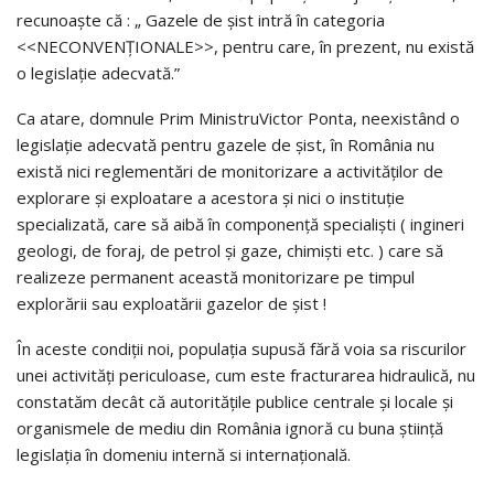
recunoaşte că : „ Gazele de şist intră în categoria
<<NECONVENŢIONALE>>, pentru care, în prezent, nu există
o legislaţie adecvată.”
Ca atare, domnule Prim MinistruVictor Ponta, neexistând o
legislaţie adecvată pentru gazele de şist, în România nu
există nici reglementări de monitorizare a activităţilor de
explorare şi exploatare a acestora şi nici o instituţie
specializată, care să aibă în componenţă specialişti ( ingineri
geologi, de foraj, de petrol şi gaze, chimişti etc. ) care să
realizeze permanent această monitorizare pe timpul
explorării sau exploatării gazelor de şist !
În aceste condiţii noi, populaţia supusă fără voia sa riscurilor
unei activităţi periculoase, cum este fracturarea hidraulică, nu
constatăm decât că autorităţile publice centrale şi locale şi
organismele de mediu din România ignoră cu buna ştiinţă
legislaţia în domeniu internă si internaţională.