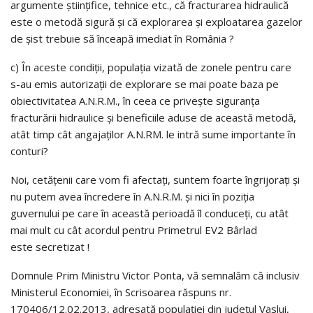
argumente ştiinţifice, tehnice etc., că fracturarea hidraulică
este o metodă sigură şi că explorarea şi exploatarea gazelor
de şist trebuie să înceapă imediat în România ?
c) În aceste condiţii, populaţia vizată de zonele pentru care
s-au emis autorizaţii de explorare se mai poate baza pe
obiectivitatea A.N.R.M., în ceea ce priveşte siguranţa
fracturării hidraulice şi beneficiile aduse de această metodă,
atât timp cât angajaţilor A.N.RM. le intră sume importante în
conturi?
Noi, cetăţenii care vom fi afectaţi, suntem foarte îngrijoraţi şi
nu putem avea încredere în A.N.R.M. şi nici în poziţia
guvernului pe care în această perioadă îl conduceţi, cu atât
mai mult cu cât acordul pentru Primetrul EV2 Bârlad
este secretizat !
Domnule Prim Ministru Victor Ponta, vă semnalăm că inclusiv
Ministerul Economiei, în Scrisoarea răspuns nr.
170406/12.02.2013, adresată populaţiei din judeţul Vaslui,