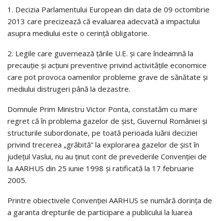
1. Decizia Parlamentului European din data de 09 octombrie
2013 care precizează că evaluarea adecvată a impactului
asupra mediului este o cerinţă obligatorie.
2. Legile care guvernează ţările U.E. şi care îndeamnă la
precauţie şi acţiuni preventive privind activităţile economice
care pot provoca oamenilor probleme grave de sănătate şi
mediului distrugeri până la dezastre.
Domnule Prim Ministru Victor Ponta, constatăm cu mare
regret că în problema gazelor de şist, Guvernul României şi
structurile subordonate, pe toată perioada luării deciziei
privind trecerea „grăbită” la explorarea gazelor de şist în
judeţul Vaslui, nu au ţinut cont de prevederile Convenţiei de
la AARHUS din 25 iunie 1998 şi ratificată la 17 februarie
2005.
Printre obiectivele Convenţiei AARHUS se numără dorinţa de
a garanta drepturile de participare a publicului la luarea