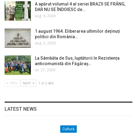
A apărut volumul 4 al seriei BRAZII SE FRÂNG,
DAR NU SE ÎNDOIESC de…
aug. 4, 2026
1 august 1964. Eliberarea ultimilor deținuți
politici din România…
aug. 3, 2026
La Sâmbăta de Sus, luptătorii în Rezistența
anticomunistă din Făgăraș…
iul. 27, 2026
PREV
NEXT
1 of 2.484
LATEST NEWS
Cultură