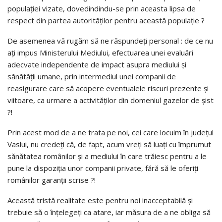
populaţiei vizate, dovedindindu-se prin aceasta lipsa de
respect din partea autorităţilor pentru această populaţie ?
De asemenea vă rugăm să ne răspundeţi personal : de ce nu
aţi impus Ministerului Mediului, efectuarea unei evaluări
adecvate independente de impact asupra mediului şi
sănătăţii umane, prin intermediul unei companii de
reasigurare care să acopere eventualele riscuri prezente şi
viitoare, ca urmare a activităţilor din domeniul gazelor de şist
?!
Prin acest mod de a ne trata pe noi, cei care locuim în judeţul
Vaslui, nu credeţi că, de fapt, acum vreţi să luaţi cu împrumut
sănătatea românilor şi a mediului în care trăiesc pentru a le
pune la dispoziţia unor companii private, fără să le oferiţi
românilor garanţii scrise ?!
Această tristă realitate este pentru noi inacceptabilă şi
trebuie să o înţelegeţi ca atare, iar măsura de a ne obliga să