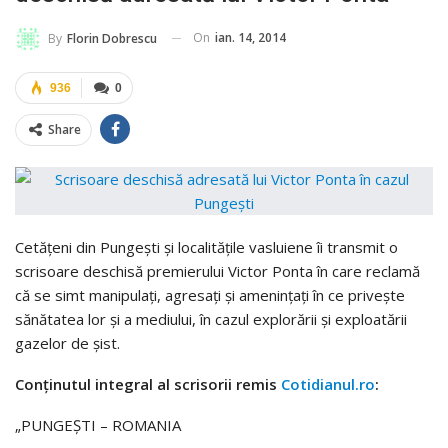
On
ian. 14, 2014
By
Florin Dobrescu
936
0
Share
Cetăţeni din Pungeşti şi localităţile vasluiene îi transmit o
scrisoare deschisă premierului Victor Ponta în care reclamă
că se simt manipulaţi, agresaţi şi ameninţaţi în ce priveşte
sănătatea lor şi a mediului, în cazul explorării şi exploatării
gazelor de şist.
Conţinutul integral al scrisorii remis
Cotidianul.ro
:
„PUNGEŞTI – ROMANIA