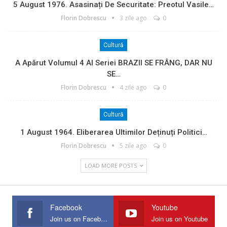
5 August 1976. Asasinați De Securitate: Preotul Vasile…
Florin Dobrescu
3 zile ago
0
Cultură
A Apărut Volumul 4 Al Seriei BRAZII SE FRÂNG, DAR NU
SE…
Florin Dobrescu
4 zile ago
0
Cultură
1 August 1964. Eliberarea Ultimilor Deținuți Politici…
Florin Dobrescu
5 zile ago
0
LOAD MORE POSTS
Facebook
Youtube
Join us on Facebook
Join us on Youtube