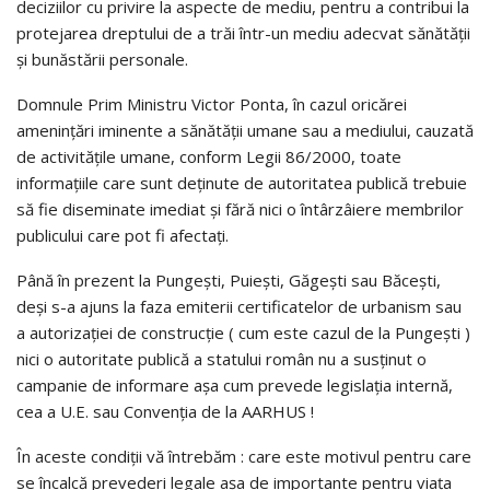
deciziilor cu privire la aspecte de mediu, pentru a contribui la
protejarea dreptului de a trăi într-un mediu adecvat sănătăţii
şi bunăstării personale.
Domnule Prim Ministru Victor Ponta, în cazul oricărei
ameninţări iminente a sănătăţii umane sau a mediului, cauzată
de activităţile umane, conform Legii 86/2000, toate
informaţiile care sunt deţinute de autoritatea publică trebuie
să fie diseminate imediat şi fără nici o întârzâiere membrilor
publicului care pot fi afectaţi.
Până în prezent la Pungeşti, Puieşti, Găgeşti sau Băceşti,
deşi s-a ajuns la faza emiterii certificatelor de urbanism sau
a autorizaţiei de construcţie ( cum este cazul de la Pungeşti )
nici o autoritate publică a statului român nu a susţinut o
campanie de informare aşa cum prevede legislaţia internă,
cea a U.E. sau Convenţia de la AARHUS !
În aceste condiţii vă întrebăm : care este motivul pentru care
se încalcă prevederi legale aşa de importante pentru viaţa