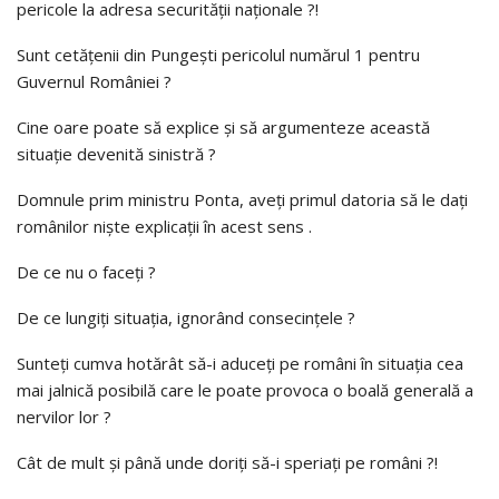
pericole la adresa securităţii naţionale ?!
Sunt cetăţenii din Pungeşti pericolul numărul 1 pentru
Guvernul României ?
Cine oare poate să explice şi să argumenteze această
situaţie devenită sinistră ?
Domnule prim ministru Ponta, aveţi primul datoria să le daţi
românilor nişte explicaţii în acest sens .
De ce nu o faceţi ?
De ce lungiţi situaţia, ignorând consecinţele ?
Sunteţi cumva hotărât să-i aduceţi pe români în situaţia cea
mai jalnică posibilă care le poate provoca o boală generală a
nervilor lor ?
Cât de mult şi până unde doriţi să-i speriaţi pe români ?!