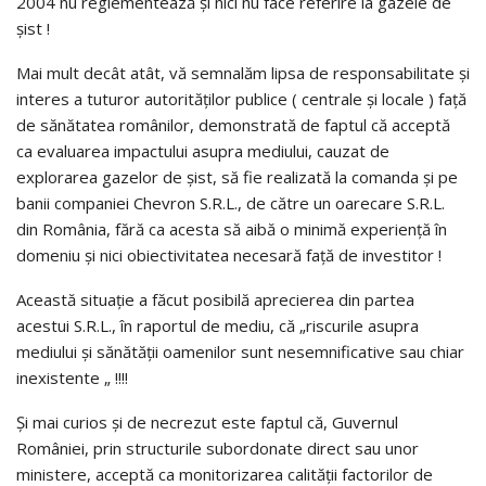
2004 nu reglementează şi nici nu face referire la gazele de
şist !
Mai mult decât atât, vă semnalăm lipsa de responsabilitate şi
interes a tuturor autorităţilor publice ( centrale şi locale ) faţă
de sănătatea românilor, demonstrată de faptul că acceptă
ca evaluarea impactului asupra mediului, cauzat de
explorarea gazelor de şist, să fie realizată la comanda şi pe
banii companiei Chevron S.R.L., de către un oarecare S.R.L.
din România, fără ca acesta să aibă o minimă experienţă în
domeniu şi nici obiectivitatea necesară faţă de investitor !
Această situaţie a făcut posibilă aprecierea din partea
acestui S.R.L., în raportul de mediu, că „riscurile asupra
mediului şi sănătăţii oamenilor sunt nesemnificative sau chiar
inexistente „ !!!!
Şi mai curios şi de necrezut este faptul că, Guvernul
României, prin structurile subordonate direct sau unor
ministere, acceptă ca monitorizarea calităţii factorilor de