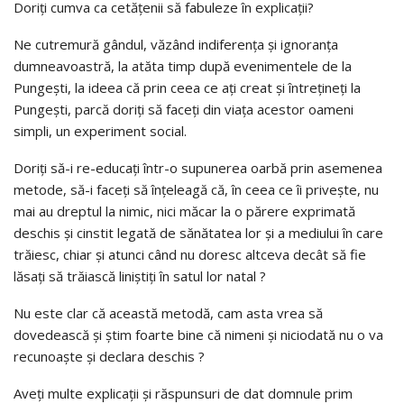
Doriţi cumva ca cetăţenii să fabuleze în explicaţii?
Ne cutremură gândul, văzând indiferenţa şi ignoranţa
dumneavoastră, la atăta timp după evenimentele de la
Pungeşti, la ideea că prin ceea ce aţi creat şi întreţineţi la
Pungeşti, parcă doriţi să faceţi din viaţa acestor oameni
simpli, un experiment social.
Doriţi să-i re-educaţi într-o supunerea oarbă prin asemenea
metode, să-i faceţi să înţeleagă că, în ceea ce îi priveşte, nu
mai au dreptul la nimic, nici măcar la o părere exprimată
deschis şi cinstit legată de sănătatea lor şi a mediului în care
trăiesc, chiar şi atunci când nu doresc altceva decât să fie
lăsaţi să trăiască liniştiţi în satul lor natal ?
Nu este clar că această metodă, cam asta vrea să
dovedească şi ştim foarte bine că nimeni şi niciodată nu o va
recunoaşte şi declara deschis ?
Aveţi multe explicaţii şi răspunsuri de dat domnule prim