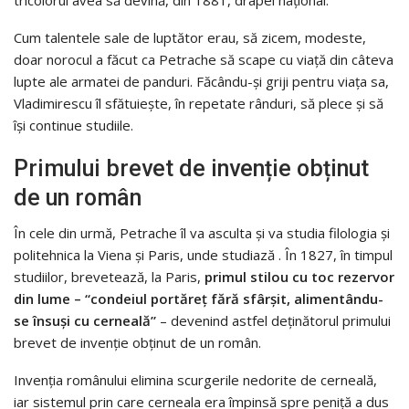
Cum talentele sale de luptător erau, să zicem, modeste,
doar norocul a făcut ca Petrache să scape cu viață din câteva
lupte ale armatei de panduri. Făcându-și griji pentru viața sa,
Vladimirescu îl sfătuiește, în repetate rânduri, să plece și să
își continue studiile.
Primului brevet de invenție obținut
de un român
În cele din urmă, Petrache îl va asculta și va studia filologia și
politehnica la Viena și Paris, unde studiază . În 1827, în timpul
studiilor, brevetează, la Paris,
primul stilou cu toc rezervor
din lume – “condeiul portăreț fără sfârșit, alimentându-
se însuși cu cerneală”
– devenind astfel deținătorul primului
brevet de invenție obținut de un român.
Invenția românului elimina scurgerile nedorite de cerneală,
iar sistemul prin care cerneala era împinsă spre peniță a dus