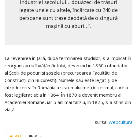
industriei secolului… douăzeci de trăsuri
legate unele cu altele, încărcate cu 240 de
persoane sunt trase deodată de o singură
mașină cu aburi…”.
La revenirea în țară, după terminarea studiilor, s-a implicat în
reorganizarea învăţământului, devenind în 1850 cofondator
al Şcolii de poduri şi şosele (precursoarea Facultăţii de
Construcţii din Bucureşti). Numele său este legat și de
introducerea în România a sistemului metric zecimal, care a
fost legiferat abia în 1864. În 1870 a devenit membru al
Academiei Romane, iar 5 ani mai tarziu, în 1875, s-a stins din
viață.
sursa:
Webcultura
676
0