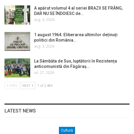
A apărut volumul 4 al seriei BRAZII SE FRÂNG,
DAR NU SE ÎNDOIESC de…
aug. 4, 2026
1 august 1964. Eliberarea ultimilor deținuți
politici din România…
aug. 3, 2026
La Sâmbăta de Sus, luptătorii în Rezistența
anticomunistă din Făgăraș…
iul. 27, 2026
PREV
NEXT
1 of 2.484
LATEST NEWS
Cultură