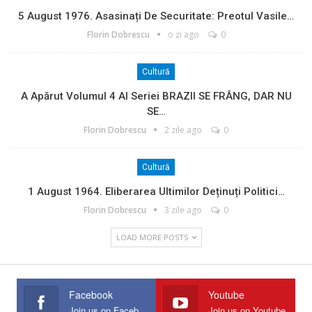
5 August 1976. Asasinați De Securitate: Preotul Vasile…
Florin Dobrescu
o zi ago
0
Cultură
A Apărut Volumul 4 Al Seriei BRAZII SE FRÂNG, DAR NU
SE…
Florin Dobrescu
2 zile ago
0
Cultură
1 August 1964. Eliberarea Ultimilor Deținuți Politici…
Florin Dobrescu
3 zile ago
0
LOAD MORE POSTS
Facebook
Youtube
Join us on Facebook
Join us on Youtube