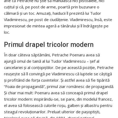
afle că Petrache nu știe să mânuiască nici pistoalele, nici
cuțitul și că, pe post de arme, poartă prin buzunare o
călimară și un toc. Amuzați, haiducii îl prezintă lui Tudor
Vladimirescu, pe post de ciudățenie. Vladimirescu, însă, este
impresionat de mintea ageră a tânărului și îl îndrăgește pe
loc.
Primul drapel tricolor modern
În doar câteva săptămâni, Petrache Poenaru avea să
ajungă omul de taină al lui Tudor Vladimirescu – șef al
cancelariei și al conțopiștilor. De pe această poziție, Petrache
reușește să îl convingă pe Vladimirescu că luptele se câștigă
și profitând de forța cuvintelor. Și astfel avea să fie tipărită
“Foaia de propagandă”, primul ziar românesc de propagandă.
Și chiar mai mult: Poenaru avea să conceapă primul drapel
tricolor modern: inspirându-se, se pare, din modelul francez,
el avea să folosească culorile roșu, galben și albastru pentru
steagul revoluționarilor. Preluat ulterior de pașoptiști,
tricolorul avea să devină, din 1881, drapel național.