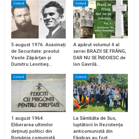
Cultură
Cultură
5 august 1976. Asasinați
A apărut volumul 4 al
de Securitate: preotul
seriei BRAZII SE FRÂNG,
Vasile Zăpârțan și
DAR NU SE ÎNDOIESC de
Dumitru Leontieș…
Ion Gavrilă…
Cultură
Cultură
1 august 1964.
La Sâmbăta de Sus,
Eliberarea ultimilor
luptătorii în Rezistența
deținuți politici din
anticomunistă din
România comunistă
Făgăraș au fost…