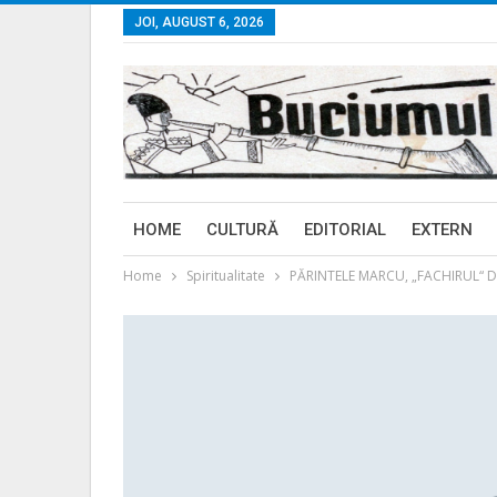
JOI, AUGUST 6, 2026
HOME
CULTURĂ
EDITORIAL
EXTERN
Home
Spiritualitate
PĂRINTELE MARCU, „FACHIRUL“ D