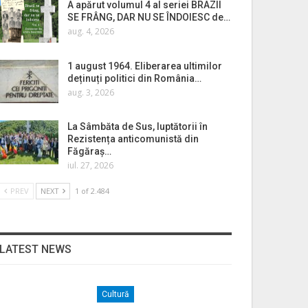
A apărut volumul 4 al seriei BRAZII
SE FRÂNG, DAR NU SE ÎNDOIESC de…
aug. 4, 2026
1 august 1964. Eliberarea ultimilor
deținuți politici din România…
aug. 3, 2026
La Sâmbăta de Sus, luptătorii în
Rezistența anticomunistă din
Făgăraș…
iul. 27, 2026
PREV
NEXT
1 of 2.484
LATEST NEWS
Cultură