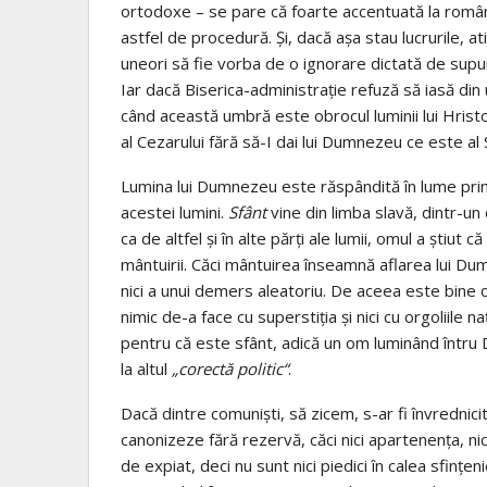
ortodoxe – se pare că foarte accentuată la români
astfel de procedură. Şi, dacă aşa stau lucrurile, at
uneori să fie vorba de o ignorare dictată de supu
Iar dacă Biserica-administraţie refuză să iasă din
când această umbră este obrocul luminii lui Hrist
al Cezarului fără să-I dai lui Dumnezeu ce este al 
Lumina lui Dumnezeu este răspândită în lume prin har
acestei lumini.
Sfânt
vine din limba slavă, dintr-u
ca de altfel şi în alte părţi ale lumii, omul a ştiut
mântuirii. Căci mântuirea înseamnă aflarea lui Dum
nici a unui demers aleatoriu. De aceea este bine c
nimic de-a face cu superstiţia şi nici cu orgoliile na
pentru că este sfânt, adică un om luminând întru D
la altul
„corectă politic“
.
Dacă dintre comunişti, să zicem, s-ar fi învrednicit v
canonizeze fără rezervă, căci nici apartenenţa, nici 
de expiat, deci nu sunt nici piedici în calea sfinţenie