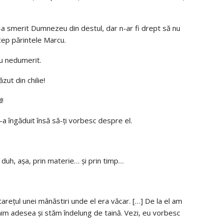
a smerit Dumnezeu din destul, dar n-ar fi drept să nu
cep părintele Marcu.
eu nedumerit.
ăzut din chilie!
d!
i-a îngăduit însă să-ţi vorbesc despre el.
 duh, aşa, prin materie… şi prin timp…
stareţul unei mânăstiri unde el era văcar. […] De la el am
im adesea şi stăm îndelung de taină. Vezi, eu vorbesc