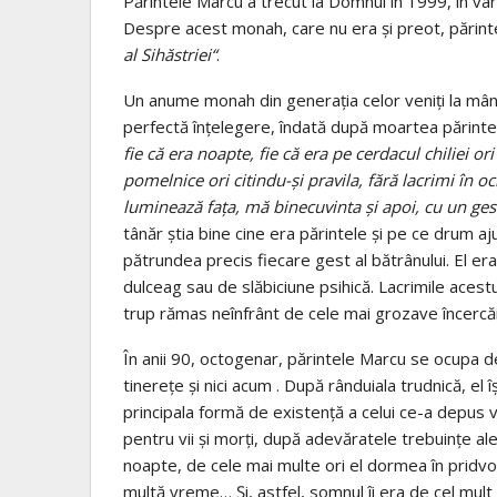
Părintele Marcu a trecut la Domnul în 1999, în vâr
Despre acest monah, care nu era şi preot, părin
al Sihăstriei“
.
Un anume monah din generaţia celor veniţi la mânăs
perfectă înţelegere, îndată după moartea părintel
fie că era noapte, fie că era pe cerdacul chiliei ori
pomelnice ori citindu-şi pravila, fără lacrimi în 
luminează faţa, mă binecuvinta şi apoi, cu un gest 
tânăr ştia bine cine era părintele şi pe ce drum aju
pătrundea precis fiecare gest al bătrânului. El er
dulceag sau de slăbiciune psihică. Lacrimile acest
trup rămas neînfrânt de cele mai grozave încercăr
În anii 90, octogenar, părintele Marcu se ocupa de 
tinereţe şi nici acum . După rânduiala trudnică, el 
principala formă de existenţă a celui ce-a depus 
pentru vii şi morţi, după adevăratele trebuinţe al
noapte, de cele mai multe ori el dormea în pridvo
multă vreme… Şi, astfel, somnul îi era de cel mult