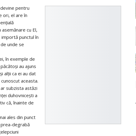
l devine pentru
ori, el are în
enţială
in asemănare cu El,
 importă punctul în
ă de unde se
 ei, în exemple de
 păcătoşi au ajuns
i alţii ca ei au dat
 a cunoscut aceasta.
 ar subzista astăzi
ţei duhovniceşti a
iv că, înainte de
mai ales din punct
 o prea-degrabă
ţelepciuni