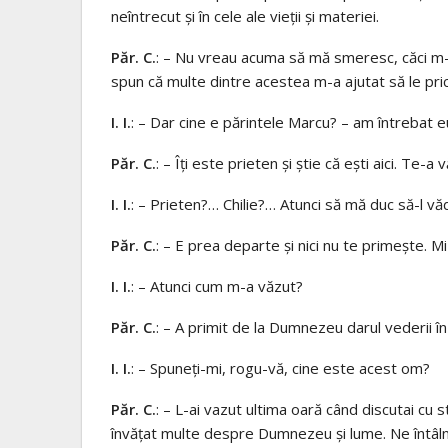
neîntrecut şi în cele ale vieţii şi materiei.
Păr. C.
: – Nu vreau acuma să mă smeresc, căci m-
spun că multe dintre acestea m-a ajutat să le pri
I. I.
: – Dar cine e părintele Marcu? – am întrebat 
Păr. C.
: – Îţi este prieten şi ştie că eşti aici. Te-a v
I. I.
: – Prieten?… Chilie?… Atunci să mă duc să-l vă
Păr. C.
: – E prea departe şi nici nu te primeşte. M
I. I.
: – Atunci cum m-a văzut?
Păr. C.
: – A primit de la Dumnezeu darul vederii în
I. I.
: – Spuneţi-mi, rogu-vă, cine este acest om?
Păr. C.
: – L-ai vazut ultima oară când discutai cu 
învăţat multe despre Dumnezeu şi lume. Ne întâln