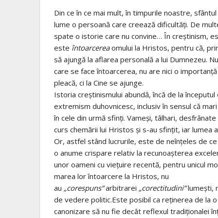
Din ce în ce mai mult, în timpurile noastre, sfântu
lume o persoană care creează dificultăţi. De multe 
spate o istorie care nu convine… În creştinism, es
este
întoarcerea
omului la Hristos, pentru că, pr
să ajungă la aflarea personală a lui Dumnezeu. Nu
care se face întoarcerea, nu are nici o importanţ
pleacă, ci la Cine se ajunge.
Istoria creştinismului abundă, încă de la începutul
extremism duhovnicesc, inclusiv în sensul că mari
în cele din urmă sfinţi. Vameşi, tâlhari, desfrânate ş
curs chemării lui Hristos şi s-au sfinţit, iar lumea
Or, astfel stând lucrurile, este de neînţeles de ce
o anume crispare relativ la recunoaşterea excelen
unor oameni cu vieţuire recentă, pentru unicul mot
marea lor întoarcere la Hristos, nu
au
„corespuns“
arbitrarei
„corectitudini“
lumeşti, 
de vedere politic.Este posibil ca reţinerea de la
canonizare să nu fie decât reflexul tradiţionalei în