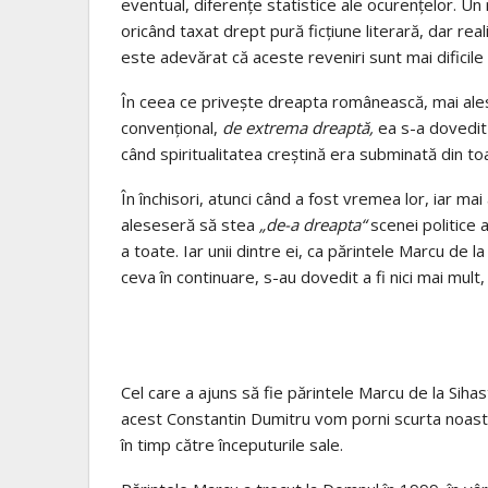
eventual, diferenţe statistice ale ocurenţelor. U
oricând taxat drept pură ficţiune literară, dar rea
este adevărat că aceste reveniri sunt mai dificile 
În ceea ce priveşte dreapta românească, mai ales
convenţional,
de extrema dreaptă,
ea s-a dovedit 
când spiritualitatea creştină era subminată din toa
În închisori, atunci când a fost vremea lor, iar mai
aleseseră să stea
„de-a dreapta“
scenei politice 
a toate. Iar unii dintre ei, ca părintele Marcu de
ceva în continuare, s-au dovedit a fi nici mai mult,
Cel care a ajuns să fie părintele Marcu de la Sihas
acest Constantin Dumitru vom porni scurta noastră
în timp către începuturile sale.