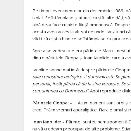
Pe timpul evenimentelor din decembrie 1989, pări
izolat. Se întâmplase şi atunci, ca şi în alte dăţi, 
aibă de-a face cu nici o fiinţă omenească. Despre 
acesta avea acces la alt soi de unde. Iar atunci câ
vădit că el ştia bine ce se întâmplase cu ţara ac
Spre a se vedea cine era părintele Marcu, neştiut
dintre părintele Cleopa şi Ioan Ianolide, care a avut
Ianolide spune mai întâi despre părintele Cleopa:
sale cunoştinţe teologice şi duhovniceşti. Se plimba
personal, încât părea că de la sine vorbeşte. Se s
comuniunea cu Dumnezeu“
. Apoi reproduce dialo
Părintele Cleopa:
– … Acum oamenii sunt orbi şi ro
cred. Trăim vremuri apocaliptice. Fiara e omul şi m
Ioan Ianolide:
– Părinte, sunteţi nemaipomenit! D
nu vă credeam preocupat de alte probleme. Ştiam c