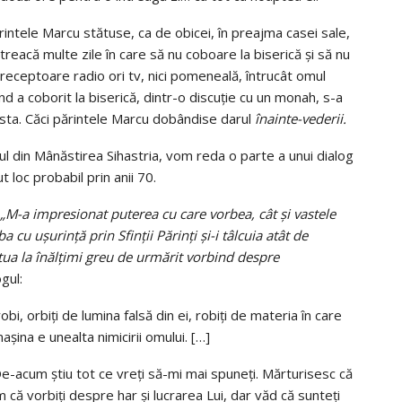
ntele Marcu stătuse, ca de obicei, în preajma casei sale,
să treacă multe zile în care să nu coboare la biserică şi să nu
receptoare radio ori tv, nici pomeneală, întrucât omul
nd a coborit la biserică, dintr-o discuţie cu un monah, s-a
easta. Căci părintele Marcu dobândise darul
înainte-vederii.
ul din Mânăstirea Sihastria, vom reda o parte a unui dialog
 loc probabil prin anii 70.
„M-a impresionat puterea cu care vorbea, cât şi vastele
 cu uşurinţă prin Sfinţii Părinţi şi-i tâlcuia atât de
itua la înălţimi greu de urmărit vorbind despre
gul:
bi, orbiţi de lumina falsă din ei, robiţi de materia în care
aşina e unealta nimicirii omului. […]
e-acum ştiu tot ce vreţi să-mi mai spuneţi. Mărturisesc că
ă vorbiţi despre har şi lucrarea Lui, dar văd că sunteţi