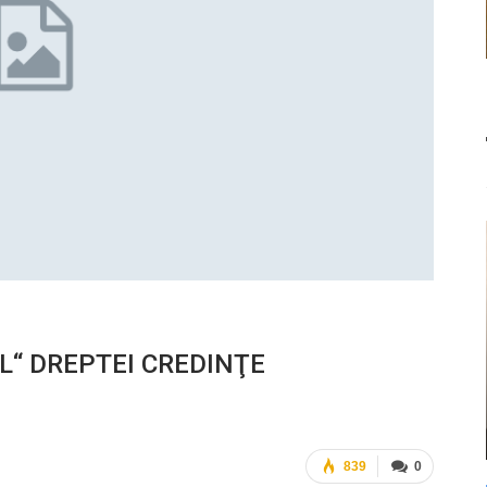
L“ DREPTEI CREDINŢE
839
0