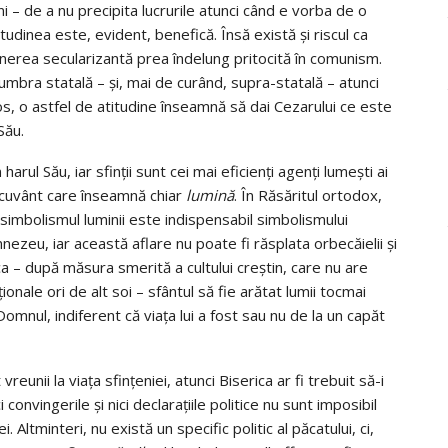
 – de a nu precipita lucrurile atunci când e vorba de o
itudinea este, evident, benefică. Însă există şi riscul ca
nerea secularizantă prea îndelung pritocită în comunism.
 umbra statală – şi, mai de curând, supra-statală – atunci
os, o astfel de atitudine înseamnă să dai Cezarului ce este
Său.
ul Său, iar sfinţii sunt cei mai eficienţi agenţi lumeşti ai
n cuvânt care înseamnă chiar
lumină
. În Răsăritul ortodox,
 că simbolismul luminii este indispensabil simbolismului
nezeu, iar această aflare nu poate fi răsplata orbecăielii şi
a – după măsura smerită a cultului creştin, care nu are
ţionale ori de alt soi – sfântul să fie arătat lumii tocmai
omnul, indiferent că viaţa lui a fost sau nu de la un capăt
reunii la viaţa sfinţeniei, atunci Biserica ar fi trebuit să-i
convingerile şi nici declaraţiile politice nu sunt imposibil
i. Altminteri, nu există un specific politic al păcatului, ci,