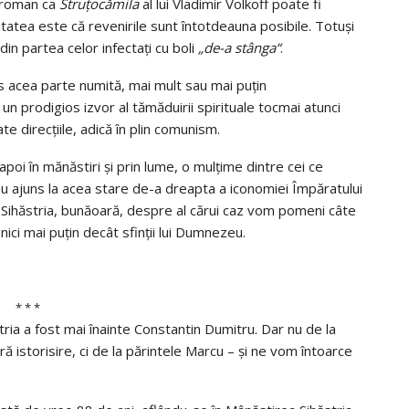
n roman ca
Struţocămila
al lui Vladimir Volkoff poate fi
litatea este că revenirile sunt întotdeauna posibile. Totuşi
din partea celor infectaţi cu boli
„de-a stânga“
.
 acea parte numită, mai mult sau mai puţin
un prodigios izvor al tămăduirii spirituale tocmai atunci
te direcţiile, adică în plin comunism.
 apoi în mănăstiri şi prin lume, o mulţime dintre cei ce
au ajuns la acea stare de-a dreapta a iconomiei Împăratului
 la Sihăstria, bunăoară, despre al cărui caz vom pomeni câte
 nici mai puţin decât sfinţii lui Dumnezeu.
* * *
tria a fost mai înainte Constantin Dumitru. Dar nu de la
 istorisire, ci de la părintele Marcu – şi ne vom întoarce