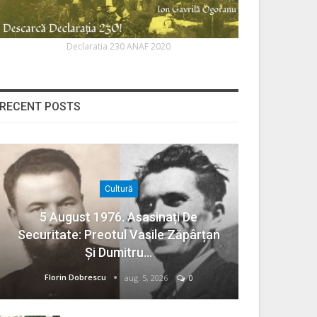
Declaratia 230 ANAF 2020
RECENT POSTS
Cultură
5 August 1976. Asasinați De
Securitate: Preotul Vasile Zăpârțan
Și Dumitru…
Florin Dobrescu
aug. 5, 2026
0