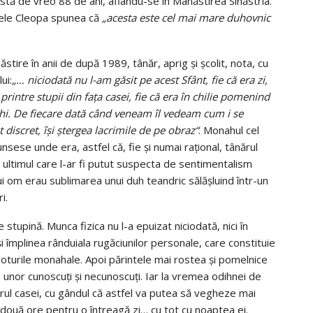
stă de vreo 88 de ani, aflându-se în Mânăstirea Sihăstria.
tele Cleopa spunea că
„acesta este cel mai mare duhovnic
tire în anii de după 1989, tânăr, aprig şi şcolit, nota, cu
ui:
„… niciodată nu l-am găsit pe acest Sfânt, fie că era zi,
 printre stupii din faţa casei, fie că era în chilie pomenind
ochi. De fiecare dată când veneam îl vedeam cum i se
discret, îşi ştergea lacrimile de pe obraz“
. Monahul cel
nsese unde era, astfel că, fie şi numai raţional, tânărul
a ultimul care l-ar fi putut suspecta de sentimentalism
ui om erau sublimarea unui duh teandric sălăşluind într-un
i.
stupină. Munca fizica nu l-a epuizat niciodată, nici în
îşi împlinea rânduiala rugăciunilor personale, care constituie
voturile monahale. Apoi părintele mai rostea şi pomelnice
e unor cunoscuţi şi necunoscuţi. Iar la vremea odihnei de
rul casei, cu gândul că astfel va putea să vegheze mai
 două ore pentru o întreagă zi… cu tot cu noaptea ei.