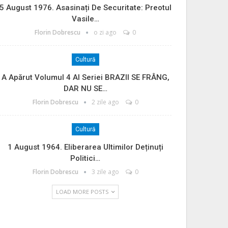
5 August 1976. Asasinați De Securitate: Preotul
Vasile…
Florin Dobrescu
o zi ago
0
Cultură
A Apărut Volumul 4 Al Seriei BRAZII SE FRÂNG,
DAR NU SE…
Florin Dobrescu
2 zile ago
0
Cultură
1 August 1964. Eliberarea Ultimilor Deținuți
Politici…
Florin Dobrescu
3 zile ago
0
LOAD MORE POSTS