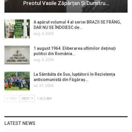
Preotul Vasile Zăpârțan Și Dumitru…
A apărut volumul 4 al seriei BRAZII SE FRÂNG,
DAR NU SE ÎNDOIESC de…
aug. 4, 2026
1 august 1964. Eliberarea ultimilor deținuți
politici din România…
aug. 3, 2026
La Sâmbăta de Sus, luptătorii în Rezistența
anticomunistă din Făgăraș…
iul. 27, 2026
PREV
NEXT
1 of 2.484
LATEST NEWS