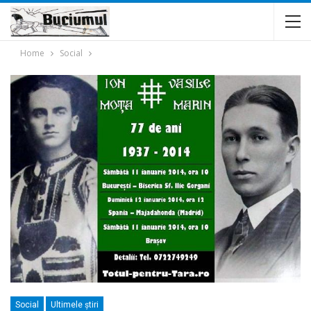
Home
Social
Social
Ultimele ştiri