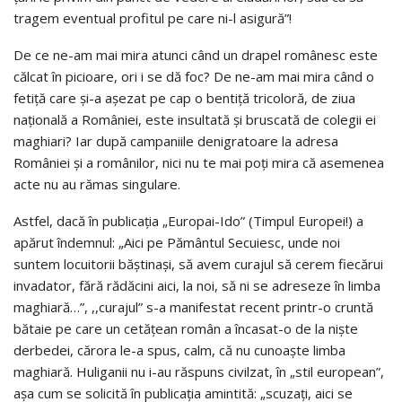
tragem eventual profitul pe care ni-l asigură”!
De ce ne-am mai mira atunci când un drapel românesc este
călcat în picioare, ori i se dă foc? De ne-am mai mira când o
fetiţă care şi-a aşezat pe cap o bentiţă tricoloră, de ziua
naţională a României, este insultată şi bruscată de colegii ei
maghiari? Iar după campaniile denigratoare la adresa
României şi a românilor, nici nu te mai poţi mira că asemenea
acte nu au rămas singulare.
Astfel, dacă în publicaţia „Europai-Ido” (Timpul Europei!) a
apărut îndemnul: „Aici pe Pământul Secuiesc, unde noi
suntem locuitorii băştinaşi, să avem curajul să cerem fiecărui
invadator, fără rădăcini aici, la noi, să ni se adreseze în limba
maghiară…”, ,,curajul” s-a manifestat recent printr-o cruntă
bătaie pe care un cetăţean român a încasat-o de la nişte
derbedei, cărora le-a spus, calm, că nu cunoaşte limba
maghiară. Huliganii nu i-au răspuns civilzat, în „stil european”,
aşa cum se solicită în publicaţia amintită: „scuzaţi, aici se