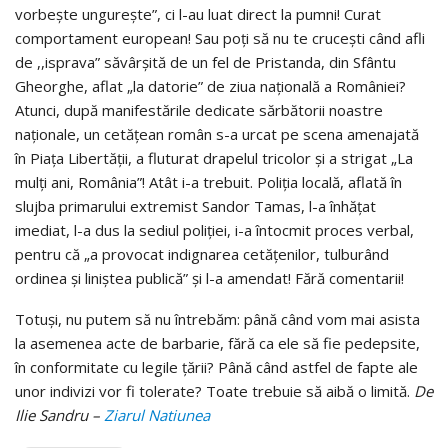
vorbeşte ungureşte”, ci l-au luat direct la pumni! Curat
comportament european! Sau poţi să nu te cruceşti când afli
de ,,isprava” săvârşită de un fel de Pristanda, din Sfântu
Gheorghe, aflat „la datorie” de ziua naţională a României?
Atunci, după manifestările dedicate sărbătorii noastre
naţionale, un cetăţean român s-a urcat pe scena amenajată
în Piaţa Libertăţii, a fluturat drapelul tricolor şi a strigat „La
mulţi ani, România”! Atât i-a trebuit. Poliţia locală, aflată în
slujba primarului extremist Sandor Tamas, l-a înhăţat
imediat, l-a dus la sediul poliţiei, i-a întocmit proces verbal,
pentru că „a provocat indignarea cetăţenilor, tulburând
ordinea şi liniştea publică” şi l-a amendat! Fără comentarii!
Totuşi, nu putem să nu întrebăm: până când vom mai asista
la asemenea acte de barbarie, fără ca ele să fie pedepsite,
în conformitate cu legile ţării? Până când astfel de fapte ale
unor indivizi vor fi tolerate? Toate trebuie să aibă o limită.
De
Ilie Sandru –
Ziarul Natiunea