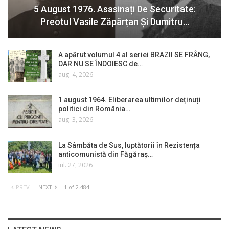
5 August 1976. Asasinați De Securitate:
Preotul Vasile Zăpârțan Și Dumitru…
A apărut volumul 4 al seriei BRAZII SE FRÂNG,
DAR NU SE ÎNDOIESC de…
aug. 4, 2026
1 august 1964. Eliberarea ultimilor deținuți
politici din România…
aug. 3, 2026
La Sâmbăta de Sus, luptătorii în Rezistența
anticomunistă din Făgăraș…
iul. 27, 2026
PREV
NEXT
1 of 2.484