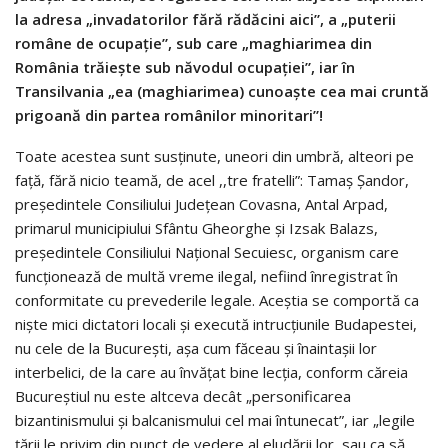
la adresa „invadatorilor fără rădăcini aici”, a „puterii
române de ocupaţie”, sub care „maghiarimea din
România trăieşte sub năvodul ocupaţiei”, iar în
Transilvania „ea (maghiarimea) cunoaşte cea mai cruntă
prigoană din partea românilor minoritari”!
Toate acestea sunt susţinute, uneori din umbră, alteori pe
faţă, fără nicio teamă, de acel ,,tre fratelli”: Tamaş Şandor,
preşedintele Consiliului Judeţean Covasna, Antal Arpad,
primarul municipiului Sfântu Gheorghe şi Izsak Balazs,
preşedintele Consiliului Naţional Secuiesc, organism care
funcţionează de multă vreme ilegal, nefiind înregistrat în
conformitate cu prevederile legale. Aceştia se comportă ca
nişte mici dictatori locali şi execută intrucţiunile Budapestei,
nu cele de la Bucureşti, aşa cum făceau şi înaintaşii lor
interbelici, de la care au învăţat bine lecţia, conform căreia
Bucureştiul nu este altceva decât „personificarea
bizantinismului şi balcanismului cel mai întunecat”, iar „legile
ţării le privim din punct de vedere al eludării lor, sau ca să