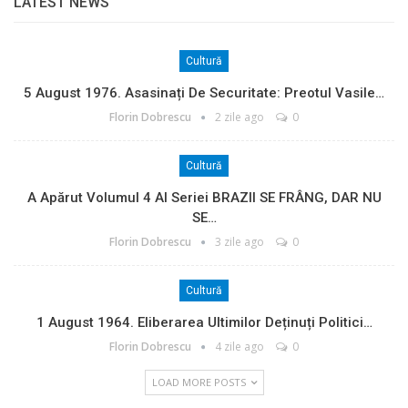
LATEST NEWS
Cultură
5 August 1976. Asasinați De Securitate: Preotul Vasile…
Florin Dobrescu
2 zile ago
0
Cultură
A Apărut Volumul 4 Al Seriei BRAZII SE FRÂNG, DAR NU
SE…
Florin Dobrescu
3 zile ago
0
Cultură
1 August 1964. Eliberarea Ultimilor Deținuți Politici…
Florin Dobrescu
4 zile ago
0
LOAD MORE POSTS