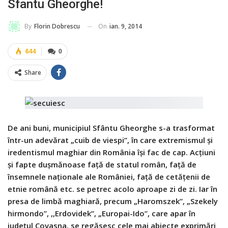
Sfantu Gheorghe!
On
ian. 9, 2014
By
Florin Dobrescu
644
0
Share
De ani buni, municipiul Sfântu Gheorghe s-a trasformat
într-un adevărat „cuib de viespi”, în care extremismul şi
iredentismul maghiar din România îşi fac de cap. Acţiuni
şi fapte duşmănoase faţă de statul român, faţă de
însemnele naţionale ale României, faţă de cetăţenii de
etnie română etc. se petrec acolo aproape zi de zi. Iar în
presa de limbă maghiară, precum „Haromszek”, „Szekely
hirmondo”, ,,Erdovidek”, „Europai-Ido”, care apar în
judeţul Covasna, se regăsesc cele mai abjecte exprimări