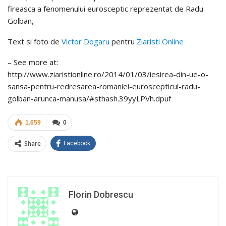
fireasca a fenomenului eurosceptic reprezentat de Radu
Golban,
Text si foto de
Victor Dogaru
pentru
Ziaristi Online
– See more at:
http://www.ziaristionline.ro/2014/01/03/iesirea-din-ue-o-
sansa-pentru-redresarea-romaniei-euroscepticul-radu-
golban-arunca-manusa/#sthash.39yyLPVh.dpuf
1.659
0
Share
Facebook
Florin Dobrescu