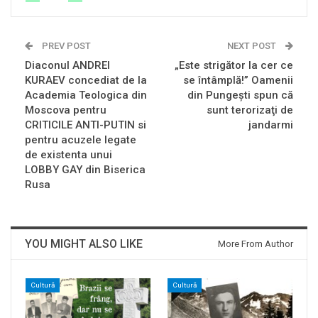
PREV POST
NEXT POST
Diaconul ANDREI
„Este strigător la cer ce
KURAEV concediat de la
se întâmplă!” Oamenii
Academia Teologica din
din Pungeşti spun că
Moscova pentru
sunt terorizaţi de
CRITICILE ANTI-PUTIN si
jandarmi
pentru acuzele legate
de existenta unui
LOBBY GAY din Biserica
Rusa
YOU MIGHT ALSO LIKE
More From Author
Cultură
Cultură