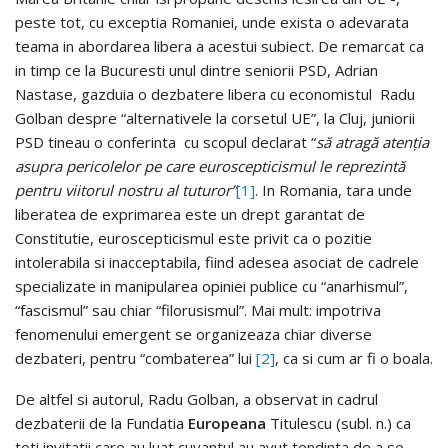
peste tot, cu exceptia Romaniei, unde exista o adevarata
teama in abordarea libera a acestui subiect. De remarcat ca
in timp ce la Bucuresti unul dintre seniorii PSD, Adrian
Nastase, gazduia o dezbatere libera cu economistul Radu
Golban despre “alternativele la corsetul UE”, la Cluj, juniorii
PSD tineau o conferinta cu scopul declarat “
să atragă atenția
asupra pericolelor pe care euroscepticismul le reprezintă
pentru viitorul nostru al tuturor”
[1]
. In Romania, tara unde
liberatea de exprimarea este un drept garantat de
Constitutie, euroscepticismul este privit ca o pozitie
intolerabila si inacceptabila, fiind adesea asociat de cadrele
specializate in manipularea opiniei publice cu “anarhismul”,
“fascismul” sau chiar “filorusismul”. Mai mult: impotriva
fenomenului emergent se organizeaza chiar diverse
dezbateri, pentru “combaterea” lui
[2]
, ca si cum ar fi o boala.
De altfel si autorul, Radu Golban, a observat in cadrul
dezbaterii de la Fundatia
Europeana
Titulescu (subl. n.) ca
toti invitatii care au luat cuvantul au avut tendinta de a se