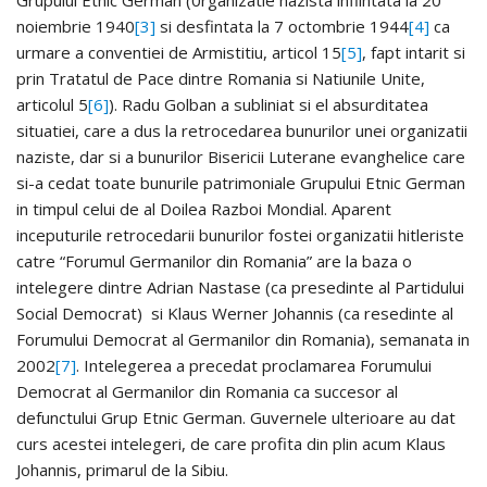
Grupului Etnic German (0rganizatie nazista infiintata la 20
noiembrie 1940
[3]
si desfintata la 7 octombrie 1944
[4]
ca
urmare a conventiei de Armistitiu, articol 15
[5]
, fapt intarit si
prin Tratatul de Pace dintre Romania si Natiunile Unite,
articolul 5
[6]
). Radu Golban a subliniat si el absurditatea
situatiei, care a dus la retrocedarea bunurilor unei organizatii
naziste, dar si a bunurilor Bisericii Luterane evanghelice care
si-a cedat toate bunurile patrimoniale Grupului Etnic German
in timpul celui de al Doilea Razboi Mondial. Aparent
inceputurile retrocedarii bunurilor fostei organizatii hitleriste
catre “Forumul Germanilor din Romania” are la baza o
intelegere dintre Adrian Nastase (ca presedinte al Partidului
Social Democrat) si Klaus Werner Johannis (ca resedinte al
Forumului Democrat al Germanilor din Romania), semanata in
2002
[7]
. Intelegerea a precedat proclamarea Forumului
Democrat al Germanilor din Romania ca succesor al
defunctului Grup Etnic German. Guvernele ulterioare au dat
curs acestei intelegeri, de care profita din plin acum Klaus
Johannis, primarul de la Sibiu.