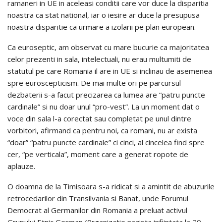
ramaneri in UE in aceleasi conditii care vor duce la disparitia
noastra ca stat national, iar o iesire ar duce la presupusa
noastra disparitie ca urmare a izolarii pe plan european.
Ca euroseptic, am observat cu mare bucurie ca majoritatea
celor prezenti in sala, intelectuali, nu erau multumiti de
statutul pe care Romania il are in UE si inclinau de asemenea
spre euroscepticism. De mai multe ori pe parcursul
dezbaterii s-a facut precizarea ca lumea are “patru puncte
cardinale” si nu doar unul “pro-vest”. La un moment dat o
voce din sala l-a corectat sau completat pe unul dintre
vorbitori, afirmand ca pentru noi, ca romani, nu ar exista
“doar” “patru puncte cardinale” ci cinci, al cincelea find spre
cer, “pe verticala”, moment care a generat ropote de
aplauze.
O doamna de la Timisoara s-a ridicat si a amintit de abuzurile
retrocedarilor din Transilvania si Banat, unde Forumul
Democrat al Germanilor din Romania a preluat activul