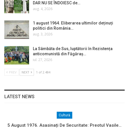
DAR NU SE ÎNDOIESC de…
aug. 4, 2026
1 august 1964. Eliberarea ultimilor deținuți
politici din România…
aug. 3, 2026
La Sâmbăta de Sus, luptătorii în Rezistența
anticomunistă din Făgăraș…
iul. 27, 2026
PREV
NEXT
1 of 2.484
LATEST NEWS
Cultură
5 August 1976. Asasinați De Securitate: Preotul Vasile…