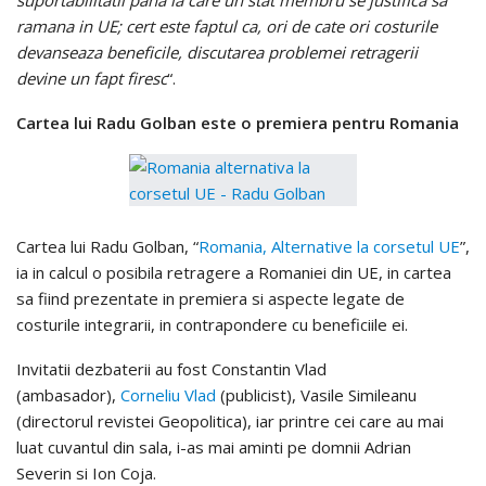
suportabilitatii pana la care un stat membru se justifica sa
ramana in UE; cert este faptul ca, ori de cate ori costurile
devanseaza beneficile, discutarea problemei retragerii
devine un fapt firesc
“.
Cartea lui Radu Golban este o premiera pentru Romania
Cartea lui Radu Golban, “
Romania, Alternative la corsetul UE
”,
ia in calcul o posibila retragere a Romaniei din UE, in cartea
sa fiind prezentate in premiera si aspecte legate de
costurile integrarii, in contrapondere cu beneficiile ei.
Invitatii dezbaterii au fost Constantin Vlad
(ambasador),
Corneliu Vlad
(publicist), Vasile Simileanu
(directorul revistei Geopolitica), iar printre cei care au mai
luat cuvantul din sala, i-as mai aminti pe domnii Adrian
Severin si Ion Coja.