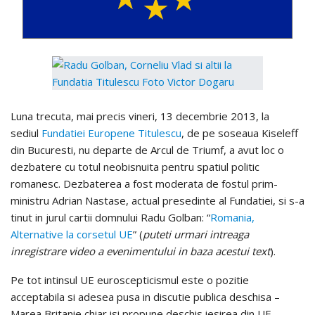
Luna trecuta, mai precis vineri, 13 decembrie 2013, la
sediul
Fundatiei Europene Titulescu
, de pe soseaua Kiseleff
din Bucuresti, nu departe de Arcul de Triumf, a avut loc o
dezbatere cu totul neobisnuita pentru spatiul politic
romanesc. Dezbaterea a fost moderata de fostul prim-
ministru Adrian Nastase, actual presedinte al Fundatiei, si s-a
tinut in jurul cartii domnului Radu Golban: “
Romania,
Alternative la corsetul UE
” (
puteti urmari intreaga
inregistrare video a evenimentului in baza acestui text
).
Pe tot intinsul UE euroscepticismul este o pozitie
acceptabila si adesea pusa in discutie publica deschisa –
Marea Britanie chiar isi propune deschis iesirea din UE -,