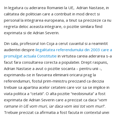
In legatura cu aderarea Romaniei la UE, Adrian Nastase, in
calitatea de politician care a contribuit in mod direct si
personal la integrarea europeana, a tinut sa precizeze ca nu
regreta deloc aceasta integrare, o pozitie similara fiind
exprimata si de Adrian Severin.
Din sala, profesorul Ion Coja a cerut cuvantul si a reamintit
audientei despre
ilegalitatea referendumului din 2003 care a
promulgat actuala Constitutie
in virtutea careia aderarea s-a
facut fara consultarea corecta a populatiei. Drept raspuns,
Adrian Nastase a avut o pozitie socanta – pentru unii -,
exprimandu-se in favoarea eliminarii oricarui prag la
referendumuri, fostul prim-ministru precizand ca decizia
trebuie sa apartina acelor cetateni care vor sa se implice in
viata politica a “cetatii”. O alta pozitie “neobisnuita” a fost
exprimata de Adrian Severin care a precizat ca daca “
vom
ramane in UE vom muri, iar daca vom iesi tot vom muri
”.
Trebuie precizat ca afirmatia a fost facuta in contextul unei