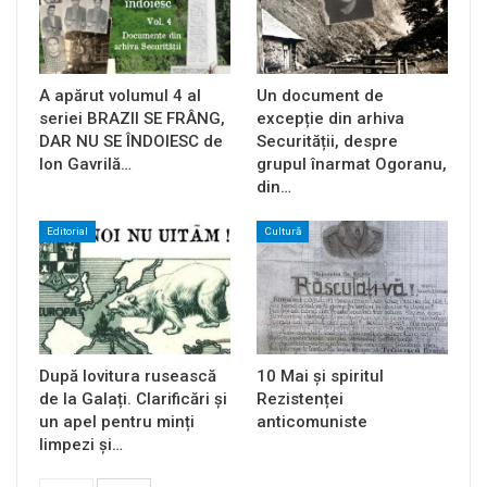
A apărut volumul 4 al
Un document de
seriei BRAZII SE FRÂNG,
excepție din arhiva
DAR NU SE ÎNDOIESC de
Securității, despre
Ion Gavrilă…
grupul înarmat Ogoranu,
din…
Editorial
Cultură
După lovitura rusească
10 Mai și spiritul
de la Galați. Clarificări și
Rezistenței
un apel pentru minți
anticomuniste
limpezi și…