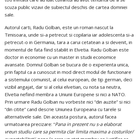
scuza public vizavi de subiectul deschis de cartea domniei
sale.
Autorul carti, Radu Golban, este un roman nascut la
Timisoara, unde si-a petrecut si copilaria iar adolescenta si-a
petrecut-o in Germania, tara a carui cetatean a si devenit, in
momentul de fata fiind stabilit in Elvetia. Radu Golban este
doctor in economie cu un master in studii economice
avansate. Domnul Golban se bucura de o experienta unica,
prin faptul ca a cunoscut in mod direct modul de functionare
a sistemului comunist, al celui european, de tip german, deci
vizibil angajat, dar si al celui elvetian, cu nota sa neutra,
Elvetia nefiind membra a Uniunii Europene si nici a NATO.
Prin urmare Radu Golban nu vorbeste nici “din auzite” si nici
“din citite” cand descrie Uniunea Europeana cu tarele si
alternativele sale. Din aceasta postura, autorul facea
urmatoarea precizare: “
Pana in prezent nu s-a elaborat
vreun studiu care sa permita clar limita maxima a costurilor/