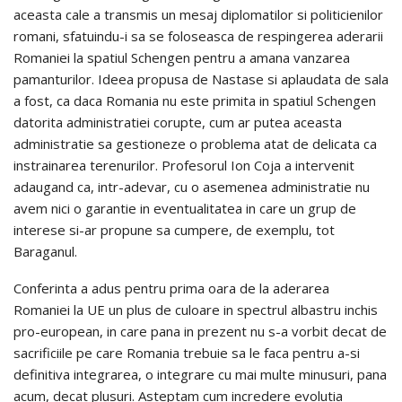
aceasta cale a transmis un mesaj diplomatilor si politicienilor
romani, sfatuindu-i sa se foloseasca de respingerea aderarii
Romaniei la spatiul Schengen pentru a amana vanzarea
pamanturilor. Ideea propusa de Nastase si aplaudata de sala
a fost, ca daca Romania nu este primita in spatiul Schengen
datorita administratiei corupte, cum ar putea aceasta
administratie sa gestioneze o problema atat de delicata ca
instrainarea terenurilor. Profesorul Ion Coja a intervenit
adaugand ca, intr-adevar, cu o asemenea administratie nu
avem nici o garantie in eventualitatea in care un grup de
interese si-ar propune sa cumpere, de exemplu, tot
Baraganul.
Conferinta a adus pentru prima oara de la aderarea
Romaniei la UE un plus de culoare in spectrul albastru inchis
pro-european, in care pana in prezent nu s-a vorbit decat de
sacrificiile pe care Romania trebuie sa le faca pentru a-si
definitiva integrarea, o integrare cu mai multe minusuri, pana
acum, decat plusuri. Asteptam cum incredere evolutia