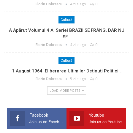
Florin Dobrescu
4 zile ago
0
Cultură
A Apărut Volumul 4 Al Seriei BRAZII SE FRÂNG, DAR NU
SE…
Florin Dobrescu
4 zile ago
0
Cultură
1 August 1964. Eliberarea Ultimilor Deținuți Politici…
Florin Dobrescu
5 zile ago
0
LOAD MORE POSTS
Facebook
Youtube
Join us on Facebook
Join us on Youtube