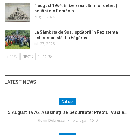
1 august 1964. Eliberarea ultimilor deținuți
politici din România…
aug. 3, 2026
La Sâmbăta de Sus, luptătorii în Rezistența
anticomunistă din Făgăraș…
iul. 27, 2026
PREV
NEXT
1 of 2.484
LATEST NEWS
Cultură
5 August 1976. Asasinați De Securitate: Preotul Vasile…
Florin Dobrescu
o zi ago
0