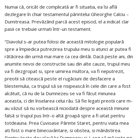
Numai cã, oricât de complicatã ar fi situatia, ea îsi aflã
dezlegare în chiar testamentul pãrintelui Gheorghe Calciu –
Dumitreasa. Prevãzând parcã acest episod, el a indicat clar
pasii ce trebuie urmati într-un testament.
“Diavolul s-ar putea folosi de aceastã mitologie popularã
spre a împiedica putrezirea trupului meu si atunci ar putea fi
rãtãcirea din urmã mai mare ca cea dintâi. Dacã peste ani, din
anumite nevoi de constructie sau din alte cauze, trupul meu
va fi dezgropat si, spre uimirea multora, va fi neputrezit,
preotii sã citeascã peste el rugãciuni de desfacere a
blestemului, ca trupul sã se risipeascã în cele din care a fost
alcãtuit, cã nu de la Dumnezeu se va fi fãcut minunea
aceasta, ci din înselarea celui rãu. Sã fie legati preotii care m-
au vãzut sã nu vorbeascã niciodatã despre aceastã minune
falsã si trupul pus într-o altã groapã spre a fi uitat pentru
totdeauna. Prea Cuvioase Pãrinte Staret, pentru viata mea
ati fost o mare binecuvântare, si obstea, si mãnãstirea.
Pentru toate dau slavã lui Dumnezeu si-L rog sã mã ierte pe