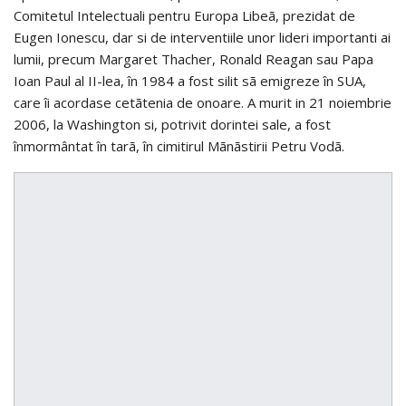
Comitetul Intelectuali pentru Europa Libeã, prezidat de
Eugen Ionescu, dar si de interventiile unor lideri importanti ai
lumii, precum Margaret Thacher, Ronald Reagan sau Papa
Ioan Paul al II-lea, în 1984 a fost silit sã emigreze în SUA,
care îi acordase cetãtenia de onoare. A murit in 21 noiembrie
2006, la Washington si, potrivit dorintei sale, a fost
înmormântat în tarã, în cimitirul Mãnãstirii Petru Vodã.