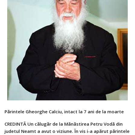
Pãrintele Gheorghe Calciu, intact la 7 ani de la moarte
CREDINTÃ Un cãlugãr de la Mãnãstirea Petru Vodã din
judetul Neamt a avut o viziune. În vis i-a apãrut pãrintele