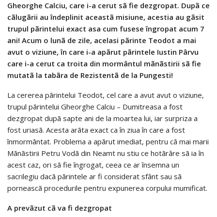
Gheorghe Calciu, care i-a cerut sã fie dezgropat. Dupã ce
cãlugãrii au îndeplinit aceastã misiune, acestia au gãsit
trupul pãrintelui exact asa cum fusese îngropat acum 7
ani! Acum o lunã de zile, acelasi pãrinte Teodot a mai
avut o viziune, în care i-a apãrut pãrintele Iustin Pârvu
care i-a cerut ca troita din mormântul mãnãstirii sã fie
mutatã la tabãra de Rezistentã de la Pungesti!
La cererea pãrintelui Teodot, cel care a avut avut o viziune,
trupul pãrintelui Gheorghe Calciu – Dumitreasa a fost
dezgropat dupã sapte ani de la moartea lui, iar surpriza a
fost uriasã. Acesta arãta exact ca în ziua în care a fost
înmormântat. Problema a apãrut imediat, pentru cã mai marii
Mãnãstirii Petru Vodã din Neamt nu stiu ce hotãrâre sã ia în
acest caz, ori sã fie îngrogat, ceea ce ar însemna un
sacrilegiu dacã pãrintele ar fi considerat sfânt sau sã
porneascã procedurile pentru expunerea corpului mumificat.
A prevãzut cã va fi dezgropat