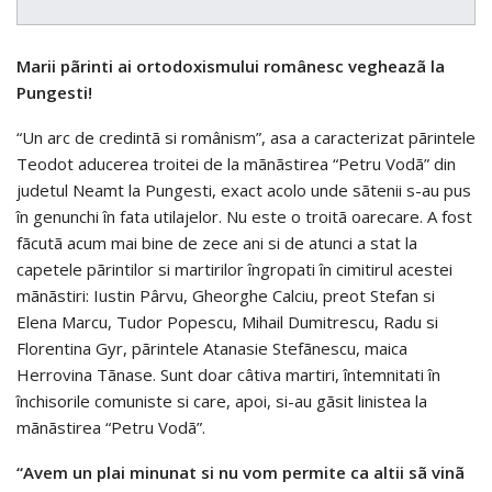
Marii pãrinti ai ortodoxismului românesc vegheazã la
Pungesti!
“Un arc de credintã si românism”, asa a caracterizat pãrintele
Teodot aducerea troitei de la mãnãstirea “Petru Vodã” din
judetul Neamt la Pungesti, exact acolo unde sãtenii s-au pus
în genunchi în fata utilajelor. Nu este o troitã oarecare. A fost
fãcutã acum mai bine de zece ani si de atunci a stat la
capetele pãrintilor si martirilor îngropati în cimitirul acestei
mãnãstiri: Iustin Pârvu, Gheorghe Calciu, preot Stefan si
Elena Marcu, Tudor Popescu, Mihail Dumitrescu, Radu si
Florentina Gyr, pãrintele Atanasie Stefãnescu, maica
Herrovina Tãnase. Sunt doar câtiva martiri, întemnitati în
închisorile comuniste si care, apoi, si-au gãsit linistea la
mãnãstirea “Petru Vodã”.
“Avem un plai minunat si nu vom permite ca altii sã vinã