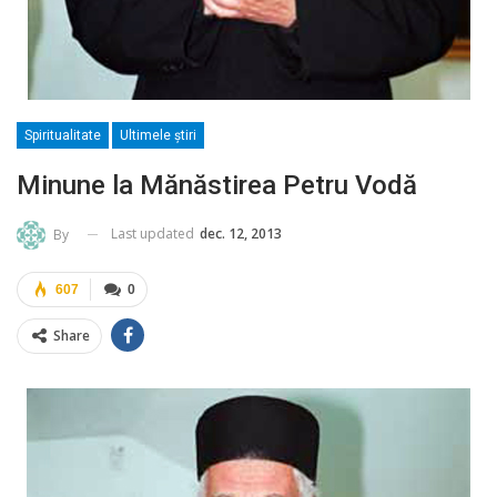
Spiritualitate
Ultimele ştiri
Minune la Mănăstirea Petru Vodă
Last updated
dec. 12, 2013
By
607
0
Share