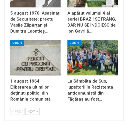
5 august 1976. Asasinați
A apărut volumul 4 al
de Securitate: preotul
seriei BRAZII SE FRÂNG,
Vasile Zăpârțan și
DAR NU SE ÎNDOIESC de
Dumitru Leontieș…
Ion Gavrilă…
Cultură
Cultură
1 august 1964.
La Sâmbăta de Sus,
Eliberarea ultimilor
luptătorii în Rezistența
deținuți politici din
anticomunistă din
România comunistă
Făgăraș au fost…
PREV
NEXT