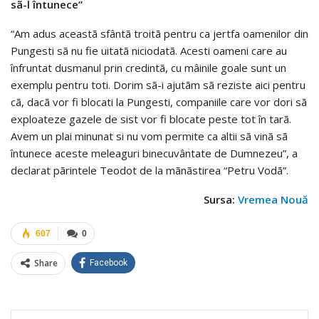
sã-l întunece”
“Am adus aceastã sfântã troitã pentru ca jertfa oamenilor din
Pungesti sã nu fie uitatã niciodatã. Acesti oameni care au
înfruntat dusmanul prin credintã, cu mâinile goale sunt un
exemplu pentru toti. Dorim sã-i ajutãm sã reziste aici pentru
cã, dacã vor fi blocati la Pungesti, companiile care vor dori sã
exploateze gazele de sist vor fi blocate peste tot în tarã.
Avem un plai minunat si nu vom permite ca altii sã vinã sã
întunece aceste meleaguri binecuvântate de Dumnezeu”, a
declarat pãrintele Teodot de la mãnãstirea “Petru Vodã”.
Sursa:
Vremea Nouă
607
0
Share
Facebook