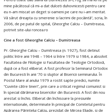
mine pãcãtosul cã mi-a dat dulceti duhovnicesti pentru care
eu n-am miscat un deget si oameni pe care nu i-am meritat.
Vã sãrut dreapta cu smerenie si lacrimi de pocãintã”, scria, în
2006, de pe patul de spital, Gheorghe Calciu – Dumitreasa,
potrivit site-ului roncea.ro
Cine a fost Gheorghe Calciu – Dumitreasa
Pr. Gheorghe Calciu – Dumitreasa (n. 1927), fost detinut
politic între anii 1948 – 1964 si între 1979 si 1984, a absolvit
Facultatea de Filologie si Facultatea de Teologie Ortodoxã,
dupã ce a fost eliberat. A fost profesor la Seminarul Ortodox
din Bucuresti în anii ’70 si slujitor al Bisericii seminarului. În
Postul Mare al anului 1979 a rostit sapte predici, numite
“Cuvinte cãtre tineri”, prin care a criticat regimul comunist si
în special dãrâmarea bisericilor din Bucuresti. A fost din nou
arestat si închis. Eliberat din închisoare la presiunile
internationale, determinate în principal de Comitetul pentru
Apãrarea Pãrintelui Calciu, prezidat de Mircea Eliade, si de