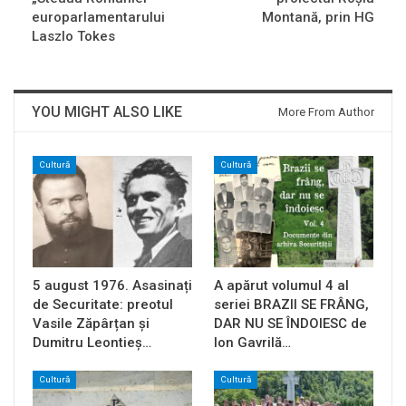
europarlamentarului
Montană, prin HG
Laszlo Tokes
YOU MIGHT ALSO LIKE
More From Author
Cultură
Cultură
5 august 1976. Asasinați
A apărut volumul 4 al
de Securitate: preotul
seriei BRAZII SE FRÂNG,
Vasile Zăpârțan și
DAR NU SE ÎNDOIESC de
Dumitru Leontieș…
Ion Gavrilă…
Cultură
Cultură