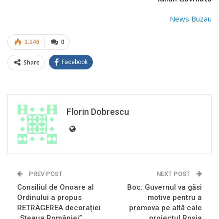
News Buzau
1.146
0
Share
Facebook
Florin Dobrescu
PREV POST
NEXT POST
Consiliul de Onoare al
Boc: Guvernul va găsi
Ordinului a propus
motive pentru a
RETRAGEREA decorației
promova pe altă cale
„Steaua României”
proiectul Roşia