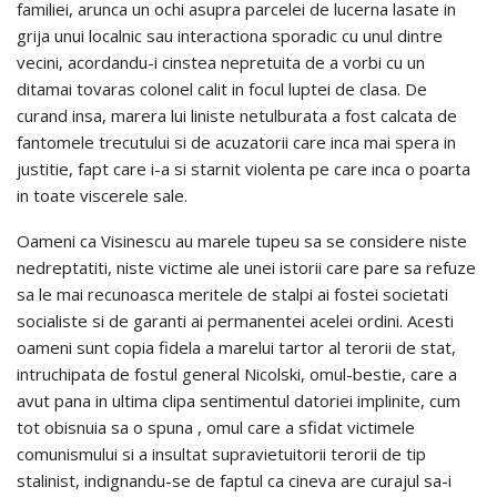
familiei, arunca un ochi asupra parcelei de lucerna lasate in
grija unui localnic sau interactiona sporadic cu unul dintre
vecini, acordandu-i cinstea nepretuita de a vorbi cu un
ditamai tovaras colonel calit in focul luptei de clasa. De
curand insa, marera lui liniste netulburata a fost calcata de
fantomele trecutului si de acuzatorii care inca mai spera in
justitie, fapt care i-a si starnit violenta pe care inca o poarta
in toate viscerele sale.
Oameni ca Visinescu au marele tupeu sa se considere niste
nedreptatiti, niste victime ale unei istorii care pare sa refuze
sa le mai recunoasca meritele de stalpi ai fostei societati
socialiste si de garanti ai permanentei acelei ordini. Acesti
oameni sunt copia fidela a marelui tartor al terorii de stat,
intruchipata de fostul general Nicolski, omul-bestie, care a
avut pana in ultima clipa sentimentul datoriei implinite, cum
tot obisnuia sa o spuna , omul care a sfidat victimele
comunismului si a insultat supravietuitorii terorii de tip
stalinist, indignandu-se de faptul ca cineva are curajul sa-i