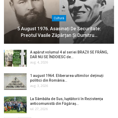
Cultură
5 August 1976. Asasinați De Securitate:
Preotul Vasile Zăpârțan Și Dumitru…
A apărut volumul 4 al seriei BRAZII SE FRÂNG,
DAR NU SE ÎNDOIESC de…
aug. 4, 2026
1 august 1964. Eliberarea ultimilor deținuți
politici din România…
aug. 3, 2026
La Sâmbăta de Sus, luptătorii în Rezistența
anticomunistă din Făgăraș…
iul. 27, 2026