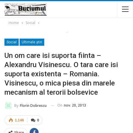
Home
Social
Social
Ultimele ştiri
Un om care isi suporta fiinta –
Alexandru Visinescu. O tara care isi
suporta existenta – Romania.
Visinescu, o mica piesa din marele
mecanism al terorii bolsevice
On
nov. 20, 2013
By
Florin Dobrescu
1.146
0
Share