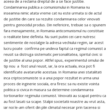
aceea de a reclama dreptul de a se face justitie.
Condamnarea publica a comunismului in Romania nu
inseamna nimic atata vreme cat nu este urmata si de actul
de justitie din care sa rezulte condamnarea celor vinovati
pentru genocidul produs. Din nefericire, trebuie sa o spunem
fara menajamente, in Romania anticomunismul nu constituie
o realitate bine definita. Nu sunt putini cei care nutresc
sentimente de nostalgie la adresa vechiului regim, iar acest
lucru poate confirma pe undeva faptul ca regimul comunist a
reusit sa distruga sistematic personalitatea, spiritul civic si
de justitie al unui popor. Altfel spus, experimentul omului de
tip nou a fost unul reusit, iar, la ora actuala, inca pot fi
identificate avatarurile acestuia. In Romania unei statalitati
inca criptocomuniste si a unui popor rezultat in urma unui
proces de inginerie sociala, era firesc sa nu existe vointa
politica si civica in masura sa determine condamnarea
tortionarilor regimului comunist. Vinovatii au scapat pentru ca
au fost lasati sa scape. Stalpii societatii noastre au vrut asta,
iar noi le-am oferit din plin climatul necesar prin tacerea si