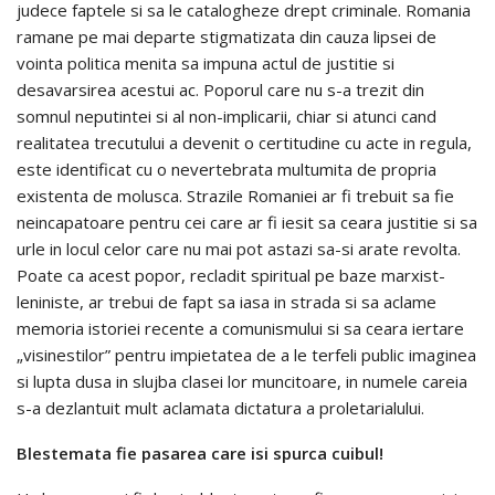
judece faptele si sa le catalogheze drept criminale. Romania
ramane pe mai departe stigmatizata din cauza lipsei de
vointa politica menita sa impuna actul de justitie si
desavarsirea acestui ac. Poporul care nu s-a trezit din
somnul neputintei si al non-implicarii, chiar si atunci cand
realitatea trecutului a devenit o certitudine cu acte in regula,
este identificat cu o nevertebrata multumita de propria
existenta de molusca. Strazile Romaniei ar fi trebuit sa fie
neincapatoare pentru cei care ar fi iesit sa ceara justitie si sa
urle in locul celor care nu mai pot astazi sa-si arate revolta.
Poate ca acest popor, recladit spiritual pe baze marxist-
leniniste, ar trebui de fapt sa iasa in strada si sa aclame
memoria istoriei recente a comunismului si sa ceara iertare
„visinestilor” pentru impietatea de a le terfeli public imaginea
si lupta dusa in slujba clasei lor muncitoare, in numele careia
s-a dezlantuit mult aclamata dictatura a proletarialului.
Blestemata fie pasarea care isi spurca cuibul!