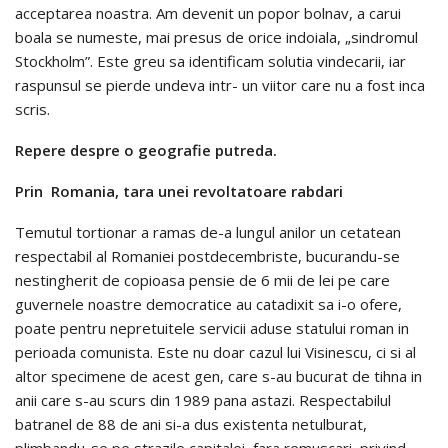
acceptarea noastra. Am devenit un popor bolnav, a carui
boala se numeste, mai presus de orice indoiala, „sindromul
Stockholm”. Este greu sa identificam solutia vindecarii, iar
raspunsul se pierde undeva intr- un viitor care nu a fost inca
scris.
Repere despre o geografie putreda.
Prin Romania, tara unei revoltatoare rabdari
Temutul tortionar a ramas de-a lungul anilor un cetatean
respectabil al Romaniei postdecembriste, bucurandu-se
nestingherit de copioasa pensie de 6 mii de lei pe care
guvernele noastre democratice au catadixit sa i-o ofere,
poate pentru nepretuitele servicii aduse statului roman in
perioada comunista. Este nu doar cazul lui Visinescu, ci si al
altor specimene de acest gen, care s-au bucurat de tihna in
anii care s-au scurs din 1989 pana astazi. Respectabilul
batranel de 88 de ani si-a dus existenta netulburat,
plimbandu-se pe strazile capitalei, fara remuscari, privind