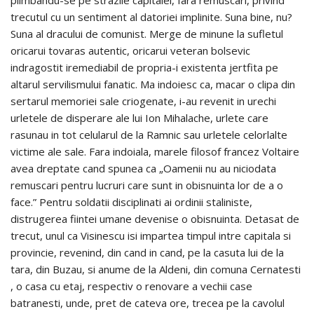
trecutul cu un sentiment al datoriei implinite. Suna bine, nu?
Suna al dracului de comunist. Merge de minune la sufletul
oricarui tovaras autentic, oricarui veteran bolsevic
indragostit iremediabil de propria-i existenta jertfita pe
altarul servilismului fanatic. Ma indoiesc ca, macar o clipa din
sertarul memoriei sale criogenate, i-au revenit in urechi
urletele de disperare ale lui Ion Mihalache, urlete care
rasunau in tot celularul de la Ramnic sau urletele celorlalte
victime ale sale. Fara indoiala, marele filosof francez Voltaire
avea dreptate cand spunea ca „Oamenii nu au niciodata
remuscari pentru lucruri care sunt in obisnuinta lor de a o
face.” Pentru soldatii disciplinati ai ordinii staliniste,
distrugerea fiintei umane devenise o obisnuinta. Detasat de
trecut, unul ca Visinescu isi impartea timpul intre capitala si
provincie, revenind, din cand in cand, pe la casuta lui de la
tara, din Buzau, si anume de la Aldeni, din comuna Cernatesti
, o casa cu etaj, respectiv o renovare a vechii case
batranesti, unde, pret de cateva ore, trecea pe la cavolul