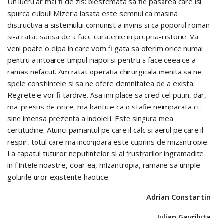
Un lucru ar mai fi de zis: blestemata sa fie pasarea care isi
spurca cuibul! Mizeria lasata este semnul ca masina
distructiva a sistemului comunist a invins si ca poporul roman
si-a ratat sansa de a face curatenie in propria-i istorie. Va
veni poate o clipa in care vom fi gata sa oferim orice numai
pentru a intoarce timpul inapoi si pentru a face ceea ce a
ramas nefacut. Am ratat operatia chirurgicala menita sa ne
spele constiintele si sa ne ofere demnitatea de a exista.
Regretele vor fi tardive. Asa imi place sa cred cel putin, dar,
mai presus de orice, ma bantuie ca o stafie neimpacata cu
sine imensa prezenta a indoielii. Este singura mea
certitudine. Atunci pamantul pe care il calc si aerul pe care il
respir, totul care ma inconjoara este cuprins de mizantropie.
La capatul tuturor neputintelor si al frustrarilor ingramadite
in fiintele noastre, doar ea, mizantropia, ramane sa umple
golurile uror existente haotice.
Adrian Constantin
Iulian Gavriluta