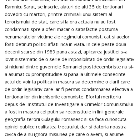
Ramnicu Sarat, se inscrie, alaturi de alti 35 de tortionari
dovediti cu martori, printre criminalii unui sistem al
terorismului de stat, care si la ora actuala nu au fost
condamnati spre a oferi macar o satisfactie postuma
nenumaratelor victime ale regimului comunist, cat si acelor
fosti detinuti politici aflati inca in viata. In cele peste doua
decenii scurse din 1989 pana astazi, aplicarea justitiei s-a
lovit sistematic de o serie de imposibilitati de ordin legislativ
si niciunul dintre guvernele Romaniei postdecembriste nu si-
a asumat cu promptitudine si pana la ultimele consecinte
actul de vointa politica in masura sa determine o clarificare
de ordin legislativ care ar fi permis condamnarea efectiva a
tortionarilor din inchisorile comuniste. Efortul meritoriu
depus de Institutul de Investigare a Crimelor Comunismului
a fost in masura cel putin sa reconstituie in linii generale
geografia terorii Gulagului romanesc si sa faca cunoscuta
opiniei publice realitatea trecutului, dar si datoria noastra
civica de a nu ignora misiunea pe care o avem, si anume