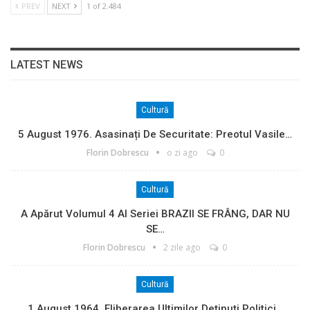
PREV
NEXT
1 of 2.484
LATEST NEWS
Cultură
5 August 1976. Asasinați De Securitate: Preotul Vasile…
Florin Dobrescu
o zi ago
0
Cultură
A Apărut Volumul 4 Al Seriei BRAZII SE FRÂNG, DAR NU
SE…
Florin Dobrescu
2 zile ago
0
Cultură
1 August 1964. Eliberarea Ultimilor Deținuți Politici…