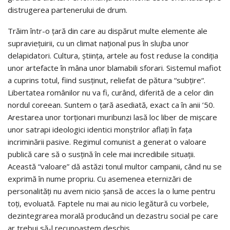
distrugerea partenerului de drum.
Trăim într-o ţară din care au dispărut multe elemente ale
supravieţuirii, cu un climat naţional pus în slujba unor
delapidatori. Cultura, ştiinţa, artele au fost reduse la condiţia
unor artefacte în mâna unor blamabili sforari. Sistemul mafiot
a cuprins totul, fiind susţinut, reliefat de pătura “subţire“.
Libertatea românilor nu va fi, curând, diferită de a celor din
nordul coreean. Suntem o ţară asediată, exact ca în anii ’50.
Arestarea unor torţionari muribunzi lasă loc liber de mişcare
unor satrapi ideologici identici monştrilor aflaţi în faţa
incriminării pasive. Regimul comunist a generat o valoare
publică care să o susţină în cele mai incredibile situaţii.
Această “valoare” dă astăzi tonul multor campanii, când nu se
exprimă în nume propriu. Cu asemenea eternizări de
personalităţi nu avem nicio şansă de acces la o lume pentru
toţi, evoluată. Faptele nu mai au nicio legătură cu vorbele,
dezintegrarea morală producând un dezastru social pe care
ar trebui să-l recunoaştem deschis.