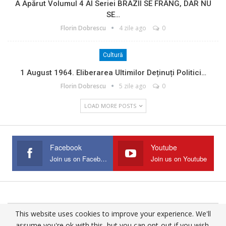
A Apărut Volumul 4 Al Seriei BRAZII SE FRÂNG, DAR NU
SE…
Florin Dobrescu
4 zile ago
0
Cultură
1 August 1964. Eliberarea Ultimilor Deținuți Politici…
Florin Dobrescu
5 zile ago
0
LOAD MORE POSTS
Facebook
Youtube
Join us on Facebook
Join us on Youtube
This website uses cookies to improve your experience. We'll
© 2025 - All Rights Reserved.
assume you're ok with this, but you can opt-out if you wish.