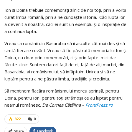
Ion şi Doina trebuie comemoraţi zilnic de noi toţi, prin a vorbi
curat limba română, prin a ne cunoaşte istoria. Căci lupta lor
a devenit a noastră, căci ei sunt un exemplu şi o inspiraţie de
a continua lupta.
Vreau ca românii din Basarabia să îi asculte cât mai des şi să
simtă fiecare cuvânt. Vreau să fie păstrată memoria lui Ion şi
Doina, nu doar prin comemorări, ci şi prin fapte mici dar
făcute zilnic. Suntem datori faţă de ei, faţă de alţi martiri, din
Basarabia, ai românismului, să înfăptuim Unirea şi să ne
luptăm pentru a ne păstra limba, tradiţiile şi credinţa.
Să menţinem flacăra românismului mereu aprinsă, pentru
Doina, pentru Ion, pentru toţi strămoşii ce au luptat pentru
neamul românesc.
De Cornea Cătălina –
FrontPress.ro
822
0
Share
Facebook