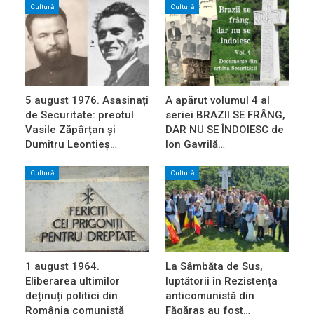
Cultură
Cultură
5 august 1976. Asasinați
A apărut volumul 4 al
de Securitate: preotul
seriei BRAZII SE FRÂNG,
Vasile Zăpârțan și
DAR NU SE ÎNDOIESC de
Dumitru Leontieș…
Ion Gavrilă…
Cultură
Cultură
1 august 1964.
La Sâmbăta de Sus,
Eliberarea ultimilor
luptătorii în Rezistența
deținuți politici din
anticomunistă din
România comunistă
Făgăraș au fost…