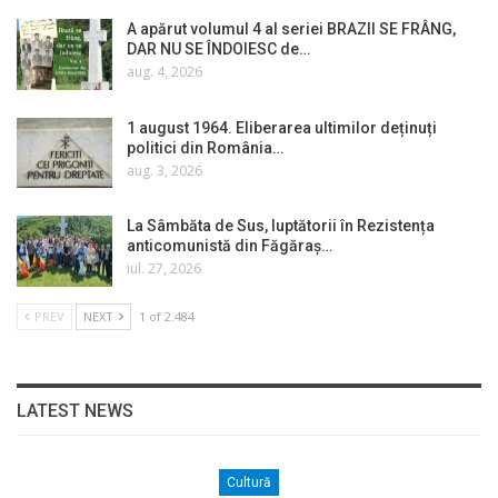
A apărut volumul 4 al seriei BRAZII SE FRÂNG,
DAR NU SE ÎNDOIESC de…
aug. 4, 2026
1 august 1964. Eliberarea ultimilor deținuți
politici din România…
aug. 3, 2026
La Sâmbăta de Sus, luptătorii în Rezistența
anticomunistă din Făgăraș…
iul. 27, 2026
PREV
NEXT
1 of 2.484
LATEST NEWS
Cultură