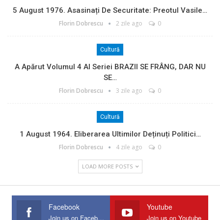
5 August 1976. Asasinați De Securitate: Preotul Vasile…
Florin Dobrescu
2 zile ago
0
Cultură
A Apărut Volumul 4 Al Seriei BRAZII SE FRÂNG, DAR NU
SE…
Florin Dobrescu
3 zile ago
0
Cultură
1 August 1964. Eliberarea Ultimilor Deținuți Politici…
Florin Dobrescu
4 zile ago
0
LOAD MORE POSTS
Facebook
Youtube
Join us on Facebook
Join us on Youtube