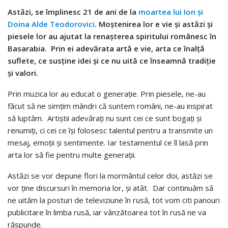
Astăzi, se împlinesc 21 de ani de la
moartea lui Ion şi
Doina Alde Teodorovici
. Moştenirea lor e vie şi astăzi şi
piesele lor au ajutat la renaşterea spiritului românesc în
Basarabia. Prin ei adevărata artă e vie, arta ce înalţă
suflete, ce susţine idei şi ce nu uită ce înseamnă tradiţie
şi valori.
Prin muzica lor au educat o generaţie. Prin piesele, ne-au
făcut să ne simţim mândri că suntem români, ne-au inspirat
să luptăm. Artiştii adevăraţi nu sunt cei ce sunt bogaţi şi
renumiţi, ci cei ce îşi folosesc talentul pentru a transmite un
mesaj, emoţii şi sentimente. Iar testamentul ce îl lasă prin
arta lor să fie pentru multe generaţii.
Astăzi se vor depune flori la mormântul celor doi, astăzi se
vor ţine discursuri în memoria lor, şi atât. Dar continuăm să
ne uităm la posturi de televiziune în rusă, tot vom citi panouri
publicitare în limba rusă, iar vânzătoarea tot în rusă ne va
răspunde.