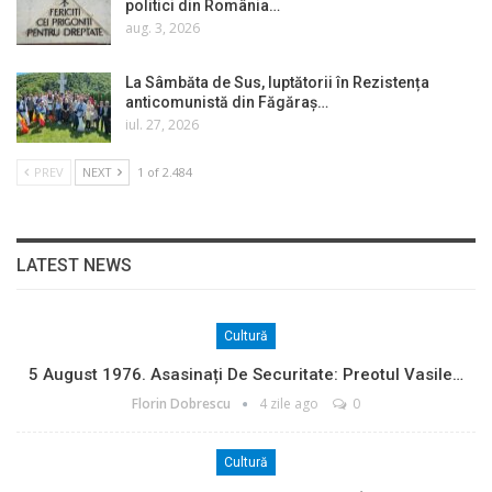
politici din România…
aug. 3, 2026
La Sâmbăta de Sus, luptătorii în Rezistența
anticomunistă din Făgăraș…
iul. 27, 2026
PREV
NEXT
1 of 2.484
LATEST NEWS
Cultură
5 August 1976. Asasinați De Securitate: Preotul Vasile…
Florin Dobrescu
4 zile ago
0
Cultură