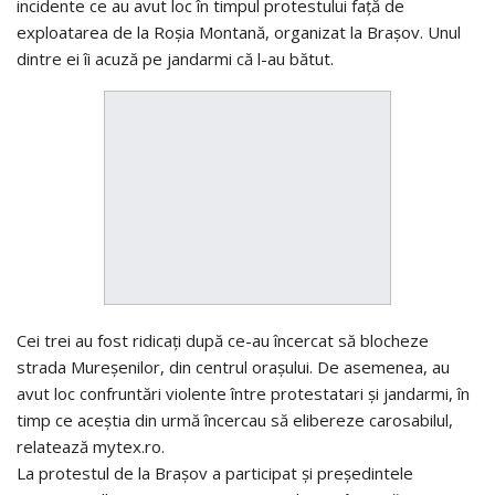
incidente ce au avut loc în timpul protestului față de
exploatarea de la Roșia Montană, organizat la Brașov. Unul
dintre ei îi acuză pe jandarmi că l-au bătut.
Cei trei au fost ridicați după ce-au încercat să blocheze
strada Mureșenilor, din centrul orașului. De asemenea, au
avut loc confruntări violente între protestatari și jandarmi, în
timp ce aceștia din urmă încercau să elibereze carosabilul,
relatează mytex.ro.
La protestul de la Brașov a participat și preşedintele