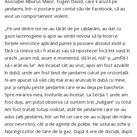
Asociaţiei Alburus Maior, Eugen David, care îi acuză pe
jandarmi, într-o postare pe contul său de Facebook, că au
avut un comportament violent.
„Pe unii dintre noi ne-au târât de pe caldarâm, au dat cu
gaze lacrimogene şi apoi au simţit nevoia să îşi încerce
forţele nevrotice aplicând pumni şi picioare absolut inutil şi
fără ca cineva să-i fi atacat sau să riposteze! Încă îmi sună în
urechi „acum mă, acum e momentul, dă în el, mă” şi „umflă-l
să-i arăt eu lui”. Am încasat cât au vrut, apoi am fost azvârlit
în dubă, unde am fost ţinut de jandarmi culcat pe orizontală.
N-am apucat să văd câţi mai erau aruncaţi în dubă cu mine,
pur şi simplu peste jandarmii care erau deja pe banchete.
Spre mirarea mea, loviturile au încetat. La Secţia 1 unde am
fost duşi, am putut observa că suntem trei „huligani” cu totul.
Am fost trataţi totuşi civilizat, atât de jandarmii care ne-au
adus (alţi jandarmi, într-un fel cei care ne-au scăpat din mâna
unor nevrotici), cât şi de agenţii de poliţie. Ne usturau ochii şi
faţa îngrozitor de tare de la gaz. După 4 ore de discuţii, după