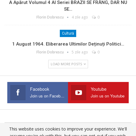
A Apărut Volumul 4 Al Seriei BRAZII SE FRÂNG, DAR NU
SE…
Florin Dobrescu
4 zile ago
0
Cultură
1 August 1964. Eliberarea Ultimilor Deținuți Politici…
Florin Dobrescu
5 zile ago
0
LOAD MORE POSTS
Facebook
Youtube
Join us on Facebook
Join us on Youtube
This website uses cookies to improve your experience. We'll
© 2025 - All Rights Reserved.
assume you're ok with this, but you can opt-out if you wish.