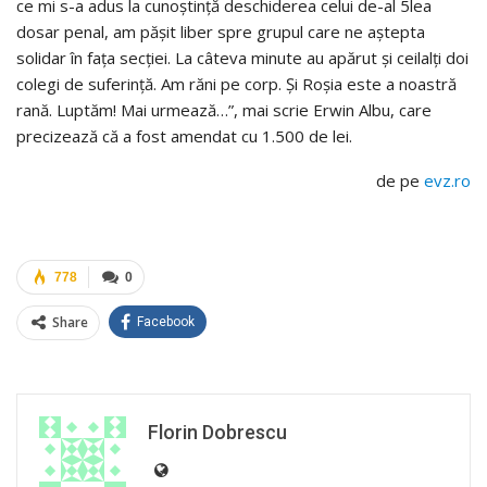
ce mi s-a adus la cunoştinţă deschiderea celui de-al 5lea
dosar penal, am păşit liber spre grupul care ne aştepta
solidar în faţa secţiei. La câteva minute au apărut şi ceilalţi doi
colegi de suferinţă. Am răni pe corp. Şi Roşia este a noastră
rană. Luptăm! Mai urmează…”, mai scrie Erwin Albu, care
precizează că a fost amendat cu 1.500 de lei.
de pe
evz.ro
778
0
Share
Facebook
Florin Dobrescu