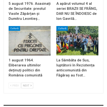
5 august 1976. Asasinați
A apărut volumul 4 al
de Securitate: preotul
seriei BRAZII SE FRÂNG,
Vasile Zăpârțan și
DAR NU SE ÎNDOIESC de
Dumitru Leontieș…
Ion Gavrilă…
Cultură
Cultură
1 august 1964.
La Sâmbăta de Sus,
Eliberarea ultimilor
luptătorii în Rezistența
deținuți politici din
anticomunistă din
România comunistă
Făgăraș au fost…
PREV
NEXT