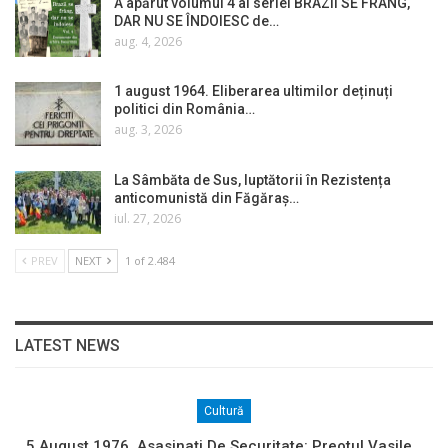
A apărut volumul 4 al seriei BRAZII SE FRÂNG,
DAR NU SE ÎNDOIESC de…
aug. 4, 2026
1 august 1964. Eliberarea ultimilor deținuți
politici din România…
aug. 3, 2026
La Sâmbăta de Sus, luptătorii în Rezistența
anticomunistă din Făgăraș…
iul. 27, 2026
PREV
NEXT
1 of 2.484
LATEST NEWS
Cultură
5 August 1976. Asasinați De Securitate: Preotul Vasile…