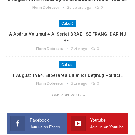
Florin Dobrescu
20 de ore ago
0
Cultură
A Apărut Volumul 4 Al Seriei BRAZII SE FRÂNG, DAR NU
SE…
Florin Dobrescu
2 zile ago
0
Cultură
1 August 1964. Eliberarea Ultimilor Deținuți Politici…
Florin Dobrescu
3 zile ago
0
LOAD MORE POSTS
Facebook
Youtube
Join us on Facebook
Join us on Youtube