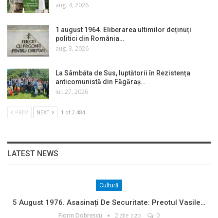
aug. 4, 2026
1 august 1964. Eliberarea ultimilor deținuți
politici din România…
aug. 3, 2026
La Sâmbăta de Sus, luptătorii în Rezistența
anticomunistă din Făgăraș…
iul. 27, 2026
PREV
NEXT
1 of 2.484
LATEST NEWS
Cultură
5 August 1976. Asasinați De Securitate: Preotul Vasile…
Florin Dobrescu
2 zile ago
0