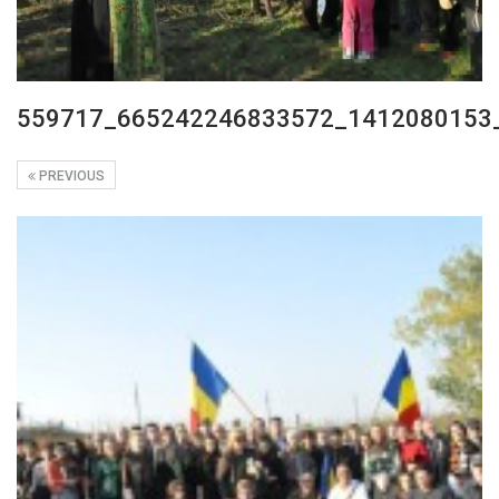
559717_665242246833572_1412080153
PREVIOUS