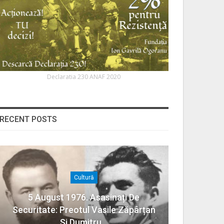
Declaratia 230 ANAF 2020
RECENT POSTS
Cultură
5 August 1976. Asasinați De
Securitate: Preotul Vasile Zăpârțan
Și Dumitru…