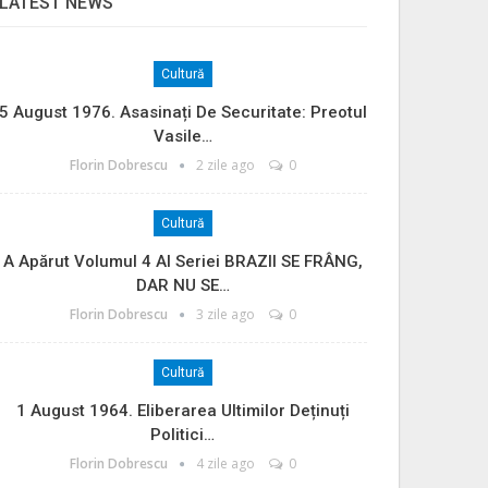
LATEST NEWS
Cultură
5 August 1976. Asasinați De Securitate: Preotul
Vasile…
Florin Dobrescu
2 zile ago
0
Cultură
A Apărut Volumul 4 Al Seriei BRAZII SE FRÂNG,
DAR NU SE…
Florin Dobrescu
3 zile ago
0
Cultură
1 August 1964. Eliberarea Ultimilor Deținuți
Politici…
Florin Dobrescu
4 zile ago
0