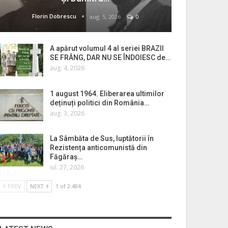
Florin Dobrescu
aug. 5, 2026
0
A apărut volumul 4 al seriei BRAZII
SE FRÂNG, DAR NU SE ÎNDOIESC de…
aug. 4, 2026
1 august 1964. Eliberarea ultimilor
deținuți politici din România…
aug. 3, 2026
La Sâmbăta de Sus, luptătorii în
Rezistența anticomunistă din
Făgăraș…
iul. 27, 2026
PREV
NEXT
1 of 2.484