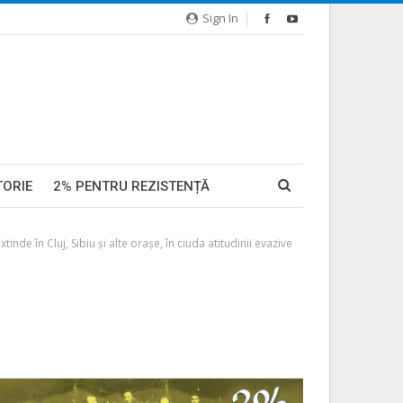
Sign In
TORIE
2% PENTRU REZISTENȚĂ
de în Cluj, Sibiu şi alte oraşe, în ciuda atitudinii evazive