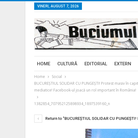
VINERI, AUGUST 7, 2026
HOME
CULTURĂ
EDITORIAL
EXTERN
Home
Social
BUCUREŞTIUL SOLIDAR CU PUNGEŞTI! Protest masiv în capitală! M
mediatice! Facebook-ul joacă un rol important în România!
1382854_707952125898934_1897539160_n
Return to "BUCUREŞTIUL SOLIDAR CU PUNGEŞTI! Prote