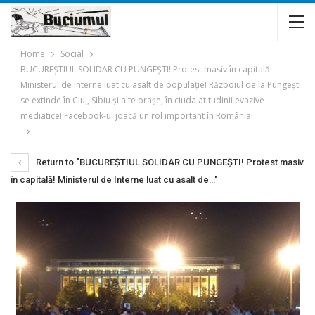
Home
Social
BUCUREŞTIUL SOLIDAR CU PUNGEŞTI! Protest masiv în capitală!
Ministerul de Interne luat cu asalt de populaţie! Războiul de la Pungeşti
se extinde în Cluj, Sibiu şi alte oraşe, în ciuda atitudinii evazive
mediatice! Facebook-ul joacă un rol important în România!
Return to "BUCUREŞTIUL SOLIDAR CU PUNGEŞTI! Protest masiv
în capitală! Ministerul de Interne luat cu asalt de…"