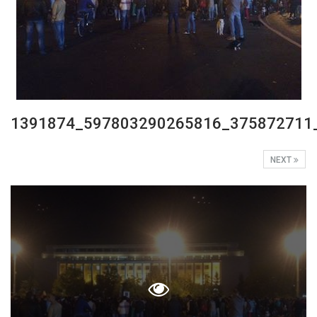
1391874_597803290265816_375872711
NEXT