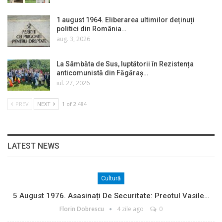
1 august 1964. Eliberarea ultimilor deținuți
politici din România…
aug. 3, 2026
La Sâmbăta de Sus, luptătorii în Rezistența
anticomunistă din Făgăraș…
iul. 27, 2026
PREV
NEXT
1 of 2.484
LATEST NEWS
Cultură
5 August 1976. Asasinați De Securitate: Preotul Vasile…
Florin Dobrescu
4 zile ago
0