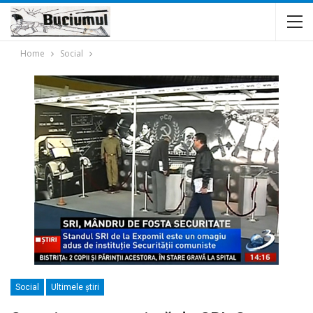
Home
Social
Social
Ultimele ştiri