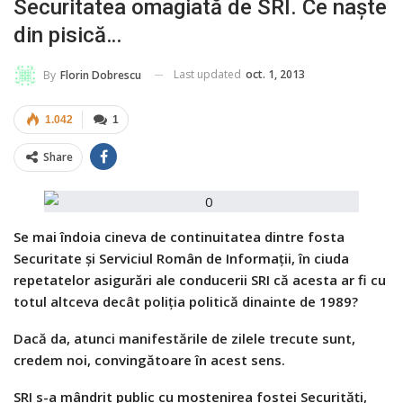
Securitatea omagiată de SRI. Ce naște
din pisică…
Last updated
oct. 1, 2013
By
Florin Dobrescu
1.042
1
Share
Se mai îndoia cineva de continuitatea dintre fosta
Securitate și Serviciul Român de Informaţii, în ciuda
repetatelor asigurări ale conducerii SRI că acesta ar fi cu
totul altceva decât poliția politică dinainte de 1989?
Dacă da, atunci manifestările de zilele trecute sunt,
credem noi, convingătoare în acest sens.
SRI s-a mândrit public cu moştenirea fostei Securităţi,