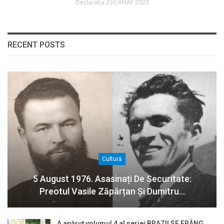
Declaratia 230 ANAF 2020
RECENT POSTS
Cultură
5 August 1976. Asasinați De Securitate:
Preotul Vasile Zăpârțan Și Dumitru…
A apărut volumul 4 al seriei BRAZII SE FRÂNG,