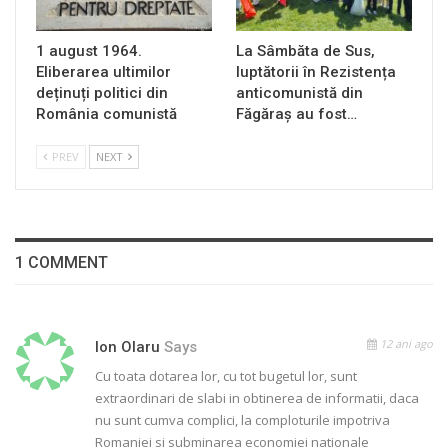
1 august 1964.
La Sâmbăta de Sus,
Eliberarea ultimilor
luptătorii în Rezistența
deținuți politici din
anticomunistă din
România comunistă
Făgăraș au fost…
PREV
NEXT
1 COMMENT
12 ani ago
Ion Olaru
Says
Cu toata dotarea lor, cu tot bugetul lor, sunt
extraordinari de slabi in obtinerea de informatii, daca
nu sunt cumva complici, la comploturile impotriva
Romaniei si subminarea economiei nationale