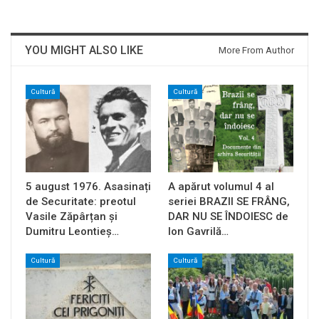
YOU MIGHT ALSO LIKE
More From Author
Cultură
Cultură
5 august 1976. Asasinați
A apărut volumul 4 al
de Securitate: preotul
seriei BRAZII SE FRÂNG,
Vasile Zăpârțan și
DAR NU SE ÎNDOIESC de
Dumitru Leontieș…
Ion Gavrilă…
Cultură
Cultură