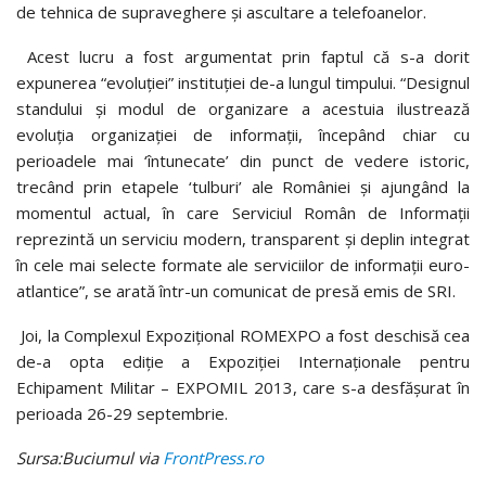
de tehnica de supraveghere şi ascultare a telefoanelor.
Acest lucru a fost argumentat prin faptul că s-a dorit
expunerea “evoluţiei” instituţiei de-a lungul timpului. “Designul
standului şi modul de organizare a acestuia ilustrează
evoluţia organizaţiei de informaţii, începând chiar cu
perioadele mai ‘întunecate’ din punct de vedere istoric,
trecând prin etapele ‘tulburi’ ale României şi ajungând la
momentul actual, în care Serviciul Român de Informaţii
reprezintă un serviciu modern, transparent şi deplin integrat
în cele mai selecte formate ale serviciilor de informaţii euro-
atlantice”, se arată într-un comunicat de presă emis de SRI.
Joi, la Complexul Expoziţional ROMEXPO a fost deschisă cea
de-a opta ediţie a Expoziţiei Internaţionale pentru
Echipament Militar – EXPOMIL 2013, care s-a desfăşurat în
perioada 26-29 septembrie.
Sursa:Buciumul via
FrontPress.ro