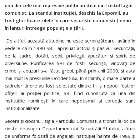
una din cele mai represive poliţii politice din fostul lagăr
comunist. La standul instituţiei, deschis la Expomil, au
fost glorificate zilele în care securiştii comunişti ţineau
în lanţuri întreaga populaţie a ţării.
De altfel, această atitudine nu este surpinzătoare, având în
vedere că în 1990 SRI apreluat activul și pasivul Securității,
de la cadre, dotări, sedii, privilegii, apucături și spirit de
diversiune. Purificarea SRI de foștii securiști, vinovați de
crime și abuzuri s-a făcut greoi, până prin anii 2000, și asta
mai mult la presiunile Occidentului. În schimb, o mare parte a
cadrelor tinere au fost selectate dintre fiii și nepoții foștilor
ofițeri ai poliției politice, SRI fiind cunoscută ca una din
instituțiile romînești în care nepotismul și corupția sunt
instituționalizate.
Secera şi ciocanul, sigla Partidului Comunist, a tronat la loc de
cinste deasupra Departamentului Securităţii Statului, alături
de uniforma folosită de angajaţii instituţiei înainte de 1989 şi