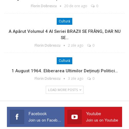
Florin Dobrescu
20 de ore ago
0
Cultură
A Apărut Volumul 4 Al Seriei BRAZII SE FRÂNG, DAR NU
SE…
Florin Dobrescu
2 zile ago
0
Cultură
1 August 1964. Eliberarea Ultimilor Deținuți Politici…
Florin Dobrescu
3 zile ago
0
LOAD MORE POSTS
Facebook
Youtube
Join us on Facebook
Join us on Youtube