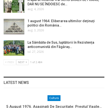
DAR NU SE ÎNDOIESC de…
aug. 4, 2026
1 august 1964. Eliberarea ultimilor deținuți
politici din România…
aug. 3, 2026
La Sâmbăta de Sus, luptătorii în Rezistența
anticomunistă din Făgăraș…
iul. 27, 2026
PREV
NEXT
1 of 2.484
LATEST NEWS
Cultură
5 August 1976. Asasinați De Securitate: Preotul Vasile…