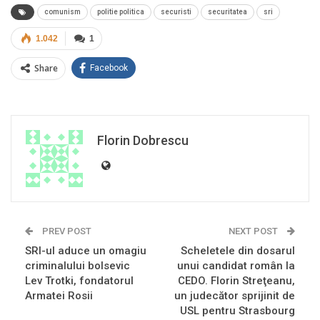
comunism
politie politica
securisti
securitatea
sri
1.042
1
Share
Facebook
Florin Dobrescu
PREV POST
NEXT POST
SRI-ul aduce un omagiu
Scheletele din dosarul
criminalului bolsevic
unui candidat român la
Lev Trotki, fondatorul
CEDO. Florin Streţeanu,
Armatei Rosii
un judecător sprijinit de
USL pentru Strasbourg