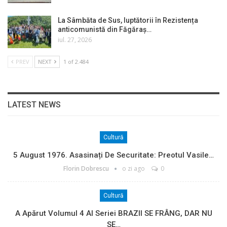
La Sâmbăta de Sus, luptătorii în Rezistența
anticomunistă din Făgăraș…
iul. 27, 2026
PREV
NEXT
1 of 2.484
LATEST NEWS
Cultură
5 August 1976. Asasinați De Securitate: Preotul Vasile…
Florin Dobrescu
o zi ago
0
Cultură
A Apărut Volumul 4 Al Seriei BRAZII SE FRÂNG, DAR NU
SE…