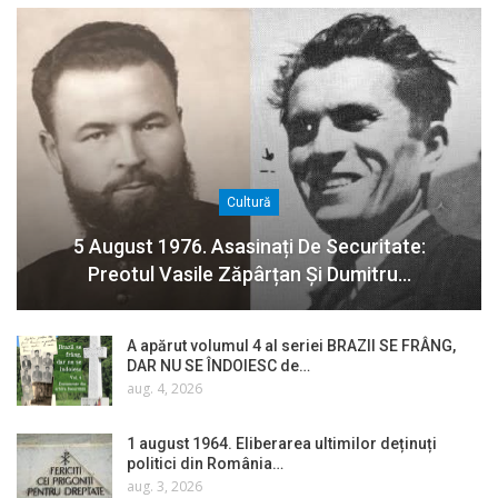
Cultură
5 August 1976. Asasinați De Securitate:
Preotul Vasile Zăpârțan Și Dumitru…
A apărut volumul 4 al seriei BRAZII SE FRÂNG,
DAR NU SE ÎNDOIESC de…
aug. 4, 2026
1 august 1964. Eliberarea ultimilor deținuți
politici din România…
aug. 3, 2026