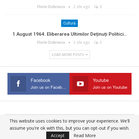
Florin Dobrescu
2 zile ago
0
Cultură
1 August 1964. Eliberarea Ultimilor Deținuți Politici…
Florin Dobrescu
3 zile ago
0
LOAD MORE POSTS
Facebook
Youtube
Join us on Facebook
Join us on Youtube
This website uses cookies to improve your experience. We'll
© 2025 - All Rights Reserved.
assume you're ok with this, but you can opt-out if you wish.
Website Design:
Buciumul
Accept
Read More