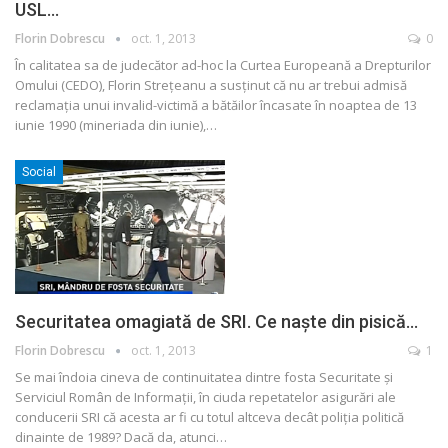
USL…
Florin Dobrescu
oct. 1, 2013
0
În calitatea sa de judecător ad-hoc la Curtea Europeană a Drepturilor
Omului (CEDO), Florin Streţeanu a susţinut că nu ar trebui admisă
reclamaţia unui invalid-victimă a bătăilor încasate în noaptea de 13
iunie 1990 (mineriada din iunie),…
Social
Securitatea omagiată de SRI. Ce naște din pisică…
Florin Dobrescu
oct. 1, 2013
1
Se mai îndoia cineva de continuitatea dintre fosta Securitate și
Serviciul Român de Informaţii, în ciuda repetatelor asigurări ale
conducerii SRI că acesta ar fi cu totul altceva decât poliția politică
dinainte de 1989? Dacă da, atunci…