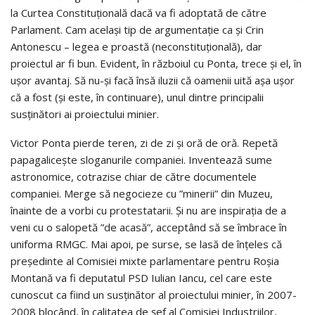
la Curtea Constituțională dacă va fi adoptată de către
Parlament. Cam același tip de argumentație ca și Crin
Antonescu – legea e proastă (neconstituțională), dar
proiectul ar fi bun. Evident, în războiul cu Ponta, trece și el, în
ușor avantaj. Să nu-și facă însă iluzii că oamenii uită așa ușor
că a fost (și este, în continuare), unul dintre principalii
susținători ai proiectului minier.
Victor Ponta pierde teren, zi de zi și oră de oră. Repetă
papagalicește sloganurile companiei. Inventează sume
astronomice, cotrazise chiar de către documentele
companiei. Merge să negocieze cu ”minerii” din Muzeu,
înainte de a vorbi cu protestatarii. Și nu are inspirația de a
veni cu o salopetă ”de acasă”, acceptând să se îmbrace în
uniforma RMGC. Mai apoi, pe surse, se lasă de înțeles că
președinte al Comisiei mixte parlamentare pentru Roșia
Montană va fi deputatul PSD Iulian Iancu, cel care este
cunoscut ca fiind un susținător al proiectului minier, în 2007-
2008 blocând, în calitatea de șef al Comisiei Industriilor,