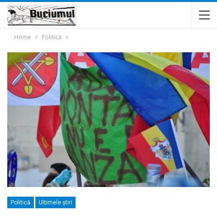
Home
Politică
Politică
Ultimele ştiri