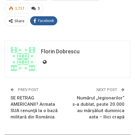
1.717
3
Share
Facebook
Florin Dobrescu
PREV POST
NEXT POST
SE RETRAG
Numărul „legionarilor“
AMERICANII? Armata
s-a dublat, peste 20.000
SUA renunţă la o bază
au mărșăluit duminica
militară din România.
asta – Ilici crapă