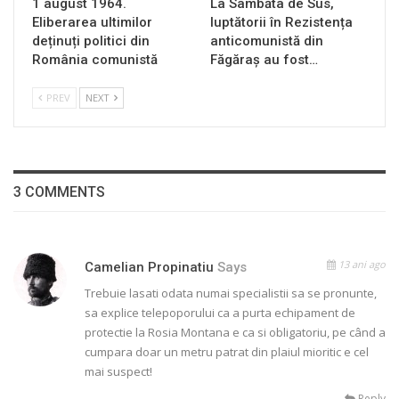
1 august 1964.
La Sâmbăta de Sus,
Eliberarea ultimilor
luptătorii în Rezistența
deținuți politici din
anticomunistă din
România comunistă
Făgăraș au fost…
PREV
NEXT
3 COMMENTS
13 ani ago
Camelian Propinatiu
Says
Trebuie lasati odata numai specialistii sa se pronunte,
sa explice telepoporului ca a purta echipament de
protectie la Rosia Montana e ca si obligatoriu, pe când a
cumpara doar un metru patrat din plaiul mioritic e cel
mai suspect!
Reply