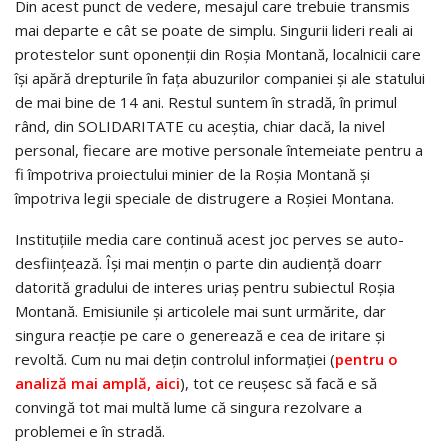
Din acest punct de vedere, mesajul care trebuie transmis
mai departe e cât se poate de simplu. Singurii lideri reali ai
protestelor sunt oponenții din Roșia Montană, localnicii care
își apără drepturile în fața abuzurilor companiei și ale statului
de mai bine de 14 ani. Restul suntem în stradă, în primul
rând, din SOLIDARITATE cu aceștia, chiar dacă, la nivel
personal, fiecare are motive personale întemeiate pentru a
fi împotriva proiectului minier de la Roșia Montană și
împotriva legii speciale de distrugere a Roșiei Montana.
Instituțiile media care continuă acest joc perves se auto-
desființează. Își mai mențin o parte din audiență doarr
datorită gradului de interes uriaș pentru subiectul Roșia
Montană. Emisiunile și articolele mai sunt urmărite, dar
singura reacție pe care o generează e cea de iritare și
revoltă. Cum nu mai dețin controlul informației (
pentru o
analiză mai amplă, aici
), tot ce reușesc să facă e să
convingă tot mai multă lume că singura rezolvare a
problemei e în stradă.