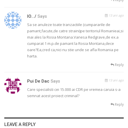
13 ani ago
IO.../
Says
Sa se anuleze toate tranzactiile (cumpararile de
pamant,facute,de catre straini)pe teritoriul Romanieai,si
mai ales la Rosia Montana.Vanesa Redgrave,de ex.a
cumparat 1 m.p.de pamant la Rosia Montana,dece
oare?Ea,cred ca,nici nu stie unde se afla Romania pe
harta.
Reply
13 ani ago
Pui De Dac
Says
Care specialisti cei 15.000 ai CDR pe vremea caruia s-a
semnat acest proiect criminal?
Reply
LEAVE A REPLY