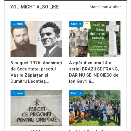
YOU MIGHT ALSO LIKE
More From Author
Cultură
Cultură
5 august 1976. Asasinați
A apărut volumul 4 al
de Securitate: preotul
seriei BRAZII SE FRÂNG,
Vasile Zăpârțan și
DAR NU SE ÎNDOIESC de
Dumitru Leontieș…
Ion Gavrilă…
Cultură
Cultură