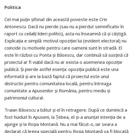
Politica
Cel mai puțin șifonat din această poveste este Crin
Antonescu. Dacă nu pierde (sau nu a pierdut semnificativ în
raport cu ceilalți lideri politici), asta nu înseamnă că și câștigă.
Explicația e simplă: motivul opoziției lui (evident electoral) nu
coincide cu motivele pentru care oamenii sunt în stradă. El
este în război cu Ponta și Băsescu, dar continuă să susțină că
proiectul ar fi viabil dacă nu ar exista o asemenea opoziție
publică. Și pierde astfel esența: opoziția publică este una
informată și are la bază faptul că proiectul este unul
distructiv pentru comunitatea locală, pentru întreaga
comunitate a Apusenilor și România, pentru mediu și
patrimoniul cultural.
Traian Băsescu a bătut și el în retragere. După ce duminică a
fost huiduit în Apuseni, la Țebea, el și-a anunțat intenția de a
ajunge și la Roșia Montană. Nu a mai făcut-o, iar seara a
declarat că legea specială pentru Roșia Montană va fi blocată