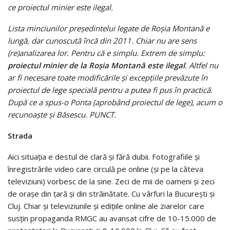
ce proiectul minier este ilegal.
Lista minciunilor președintelui legate de Roșia Montană e
lungă, dar cunoscută încă din 2011. Chiar nu are sens
(re)analizarea lor. Pentru că e simplu. Extrem de simplu:
proiectul minier de la Roșia Montană este ilegal
. Altfel nu
ar fi necesare toate modificările și excepțiile prevăzute în
proiectul de lege specială pentru a putea fi pus în practică.
După ce a spus-o Ponta (aprobând proiectul de lege), acum o
recunoaște și Băsescu.
PUNCT.
Strada
Aici situația e destul de clară și fără dubii. Fotografiile și
înregistrările video care circulă pe online (și pe la câteva
televiziuni) vorbesc de la sine. Zeci de mii de oameni și zeci
de orașe din țară și din străinătate. Cu vârfuri la București și
Cluj. Chiar și televiziunile și edițiile online ale ziarelor care
susțin propaganda RMGC au avansat cifre de 10-15.000 de