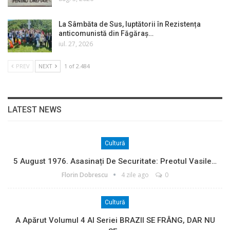
La Sâmbăta de Sus, luptătorii în Rezistența
anticomunistă din Făgăraș…
iul. 27, 2026
PREV
NEXT
1 of 2.484
LATEST NEWS
Cultură
5 August 1976. Asasinați De Securitate: Preotul Vasile…
Florin Dobrescu
4 zile ago
0
Cultură
A Apărut Volumul 4 Al Seriei BRAZII SE FRÂNG, DAR NU