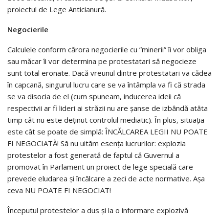
proiectul de Lege Anticianură.
Negocierile
Calculele conform cărora negocierile cu ”minerii” îi vor obliga
sau măcar îi vor determina pe protestatari să negocieze
sunt total eronate. Dacă vreunul dintre protestatari va cădea
în capcană, singurul lucru care se va întâmpla va fi că strada
se va disocia de el (cum spuneam, inducerea ideii că
respectivii ar fi lideri ai străzii nu are șanse de izbândă atâta
timp cât nu este deținut controlul mediatic). În plus, situația
este cât se poate de simplă: ÎNCĂLCAREA LEGII NU POATE
FI NEGOCIATĂ! Să nu uităm esența lucrurilor: explozia
protestelor a fost generată de faptul că Guvernul a
promovat în Parlament un proiect de lege specială care
prevede eludarea și încălcare a zeci de acte normative. Așa
ceva NU POATE FI NEGOCIAT!
Începutul protestelor a dus și la o informare explozivă