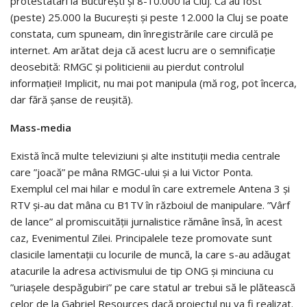
protestatari la București și 8-10.000 la Cluj. Că au fost
(peste) 25.000 la București și peste 12.000 la Cluj se poate
constata, cum spuneam, din înregistrările care circulă pe
internet. Am arătat deja că acest lucru are o semnificație
deosebită: RMGC și politicienii au pierdut controlul
informației! Implicit, nu mai pot manipula (mă rog, pot încerca,
dar fără șanse de reușită).
Mass-media
Există încă multe televiziuni și alte instituții media centrale
care ”joacă” pe mâna RMGC-ului și a lui Victor Ponta.
Exemplul cel mai hilar e modul în care extremele Antena 3 și
RTV și-au dat mâna cu B1TV în războiul de manipulare. ”Vârf
de lance” al promiscuității jurnalistice rămâne însă, în acest
caz, Evenimentul Zilei. Principalele teze promovate sunt
clasicile lamentații cu locurile de muncă, la care s-au adăugat
atacurile la adresa activismului de tip ONG și minciuna cu
”uriașele despăgubiri” pe care statul ar trebui să le plătească
celor de la Gabriel Resources dacă proiectul nu va fi realizat.