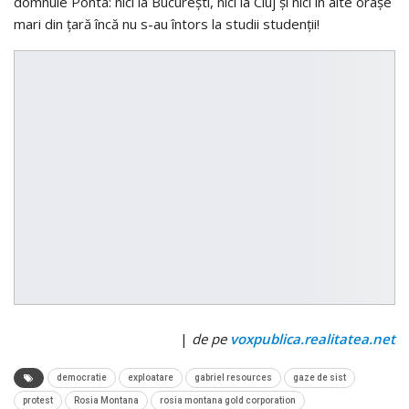
domnule Ponta: nici la București, nici la Cluj și nici în alte orașe
mari din țară încă nu s-au întors la studii studenții!
|
de pe
voxpublica.realitatea.net
democratie
exploatare
gabriel resources
gaze de sist
protest
Rosia Montana
rosia montana gold corporation