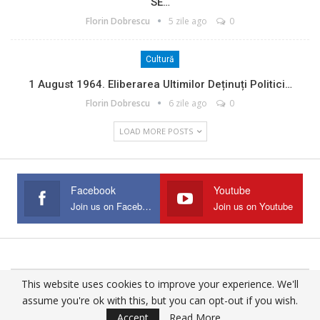
SE…
Florin Dobrescu
5 zile ago
0
Cultură
1 August 1964. Eliberarea Ultimilor Deținuți Politici…
Florin Dobrescu
6 zile ago
0
LOAD MORE POSTS
Facebook
Youtube
Join us on Facebook
Join us on Youtube
This website uses cookies to improve your experience. We'll
© 2025 - All Rights Reserved.
assume you're ok with this, but you can opt-out if you wish.
Website Design:
Buciumul
Accept
Read More