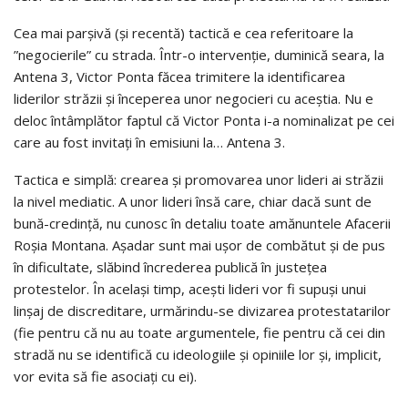
Cea mai parșivă (și recentă) tactică e cea referitoare la
”negocierile” cu strada. Într-o intervenție, duminică seara, la
Antena 3, Victor Ponta făcea trimitere la identificarea
liderilor străzii și începerea unor negocieri cu aceștia. Nu e
deloc întâmplător faptul că Victor Ponta i-a nominalizat pe cei
care au fost invitați în emisiuni la… Antena 3.
Tactica e simplă: crearea și promovarea unor lideri ai străzii
la nivel mediatic. A unor lideri însă care, chiar dacă sunt de
bună-credință, nu cunosc în detaliu toate amănuntele Afacerii
Roșia Montana. Așadar sunt mai ușor de combătut și de pus
în dificultate, slăbind încrederea publică în justețea
protestelor. În același timp, acești lideri vor fi supuși unui
linșaj de discreditare, urmărindu-se divizarea protestatarilor
(fie pentru că nu au toate argumentele, fie pentru că cei din
stradă nu se identifică cu ideologiile și opiniile lor și, implicit,
vor evita să fie asociați cu ei).