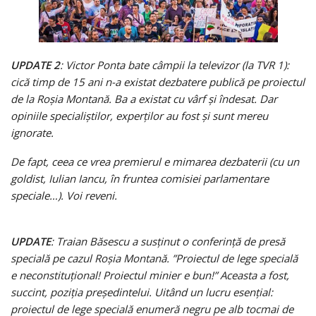
UPDATE 2
: Victor Ponta bate câmpii la televizor (la TVR 1):
cică timp de 15 a
ni n-a existat dezbatere publică
pe proiectul
de la Roșia Montană. Ba a existat cu vârf și îndesat. Dar
opiniile specialiștilor, experților au fost și sunt mereu
ignorate.
De fapt, ceea ce vrea premierul e mimarea dezbaterii (cu un
goldist, Iulian Iancu, în fruntea comisiei parlamentare
speciale…). Voi reveni.
UPDATE
: Traian Băsescu a susținut o conferință de presă
specială pe cazul Roșia Montană. ”Proiectul de lege specială
e neconstituțional! Proiectul minier e bun!” Aceasta a fost,
succint, poziția președintelui. Uitând un lucru esențial:
proiectul de lege specială enumeră negru pe alb tocmai de