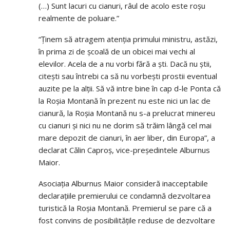
(…) Sunt lacuri cu cianuri, râul de acolo este roșu
realmente de poluare.”
“Ținem să atragem atenția primului ministru, astăzi,
în prima zi de școală de un obicei mai vechi al
elevilor. Acela de a nu vorbi fără a ști. Dacă nu știi,
citești sau întrebi ca să nu vorbești prostii eventual
auzite pe la alții. Să vă intre bine în cap d-le Ponta că
la Roșia Montană în prezent nu este nici un lac de
cianură, la Roșia Montană nu s-a prelucrat minereu
cu cianuri și nici nu ne dorim să trăim lângă cel mai
mare depozit de cianuri, în aer liber, din Europa”, a
declarat Călin Caproș, vice-președintele Alburnus
Maior.
Asociația Alburnus Maior consideră inacceptabile
declarațiile premierului ce condamnă dezvoltarea
turistică la Roșia Montană. Premierul se pare că a
fost convins de posibilitățile reduse de dezvoltare