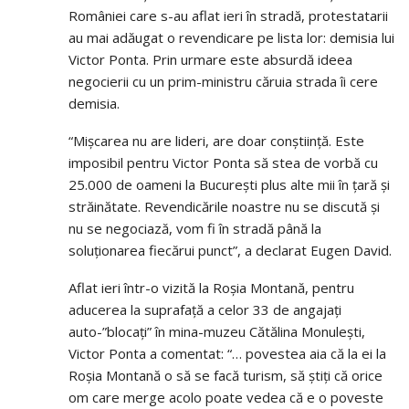
României care s-au aflat ieri în stradă, protestatarii
au mai adăugat o revendicare pe lista lor: demisia lui
Victor Ponta. Prin urmare este absurdă ideea
negocierii cu un prim-ministru căruia strada îi cere
demisia.
“Mișcarea nu are lideri, are doar conștiință. Este
imposibil pentru Victor Ponta să stea de vorbă cu
25.000 de oameni la București plus alte mii în țară și
străinătate. Revendicările noastre nu se discută și
nu se negociază, vom fi în stradă până la
soluționarea fiecărui punct”, a declarat Eugen David.
Aflat ieri într-o vizită la Roșia Montană, pentru
aducerea la suprafață a celor 33 de angajați
auto-”blocați” în mina-muzeu Cătălina Monulești,
Victor Ponta a comentat: “… povestea aia că la ei la
Roșia Montană o să se facă turism, să știți că orice
om care merge acolo poate vedea că e o poveste