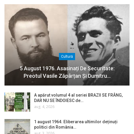
Cultură
5 August 1976. Asasinați De Securitate:
Preotul Vasile Zăpârțan Și Dumitru…
A apărut volumul 4 al seriei BRAZII SE FRÂNG,
DAR NU SE ÎNDOIESC de…
aug. 4, 2026
1 august 1964. Eliberarea ultimilor deținuți
politici din România…
aug. 3, 2026