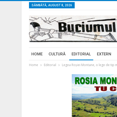
SÂMBĂTĂ, AUGUST 8, 2026
HOME
CULTURĂ
EDITORIAL
EXTERN
Home
Editorial
Legea Roşiei Montane, o lege de tip 