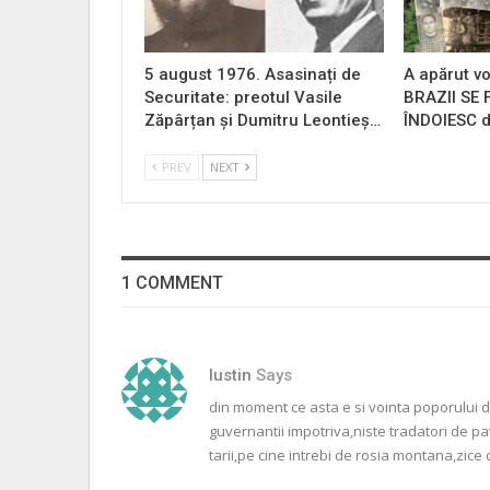
5 august 1976. Asasinați de
A apărut vo
Securitate: preotul Vasile
BRAZII SE
Zăpârțan și Dumitru Leontieș…
ÎNDOIESC d
PREV
NEXT
1 COMMENT
Iustin
Says
din moment ce asta e si vointa poporului d
guvernantii impotriva,niste tradatori de pa
tarii,pe cine intrebi de rosia montana,zic