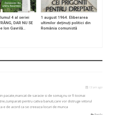
lumul 4 al seriei
1 august 1964. Eliberarea
 FRÂNG, DAR NU SE
ultimilor deținuți politici din
e Ion Gavrilă…
România comunistă
13 ani ago
in pacate,mancat de saracie si de somaj,nu or fi tocmai
trie,cumparati pentru cativa banuti,care vor distruge viitorul
e ca e de acord ca se creeaza locuri de munca
Reply