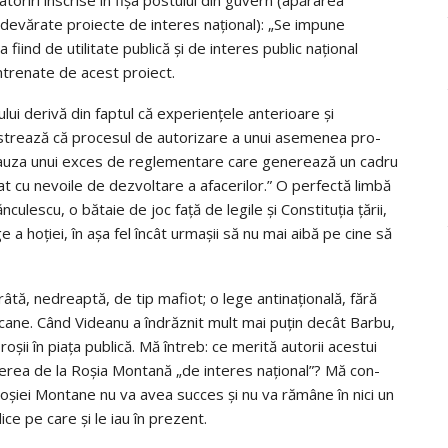
 adevărate proiecte de interes naţional): „Se impune
 fiind de utilitate publică şi de interes public naţional
ntre­nate de acest proiect.
lui derivă din fap­tul că expe­rienţele anterioare şi
nstrează că procesul de autorizare a unui asemenea pro­
cauza unui exces de reglementare care gene­rează un cadru
t cu nevoile de dezvoltare a afa­cerilor.” O perfectă limbă
ulescu, o bătaie de joc faţă de legile şi Constituţia ţării,
ge a hoţiei, în aşa fel încât urmaşii să nu mai aibă pe cine să
urâtă, nedreaptă, de tip mafiot; o lege antinaţională, fără
e­ricane. Când Videanu a îndrăznit mult mai pu­ţin decât Barbu,
roşii în piaţa publică. Mă întreb: ce merită autorii acestui
cerea de la Roşia Montană „de interes naţional”? Mă con­
oşiei Montane nu va avea succes şi nu va ră­mâne în nici un
ice pe care şi le iau în pre­zent.