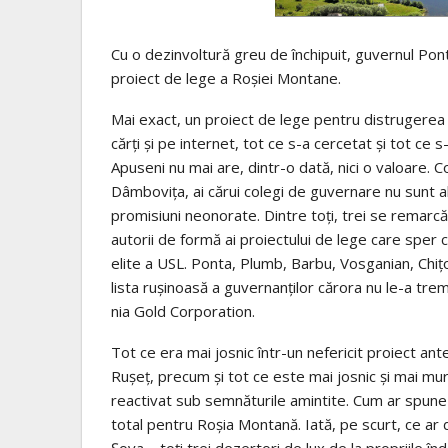
Cu o dezinvoltură greu de închipuit, guvernul Ponta,
proiect de lege a Roşiei Montane.
Mai exact, un proiect de lege pentru distrugerea 
cărţi şi pe internet, tot ce s-a cercetat şi tot ce
Apuseni nu mai are, dintr-o dată, nici o valoare. 
Dâmboviţa, ai cărui colegi de guvernare nu sunt a
promisiuni neonorate. Dintre toţi, trei se remarcă
autorii de formă ai proiectului de lege care sper că
elite a USL. Ponta, Plumb, Barbu, Vos­ganian, Chiţo
lista ruşinoasă a guver­nanţilor cărora nu le-a t
nia Gold Corporation.
Tot ce era mai josnic în­tr-un nefericit proiect ant
Ruşeţ, precum şi tot ce este mai josnic şi mai mur
reactivat sub semnăturile amintite. Cum ar spu­ne 
total pentru Roşia Montană. Iată, pe scurt, ce a
Şova – toţi trei dezertori de lux de la propriile în