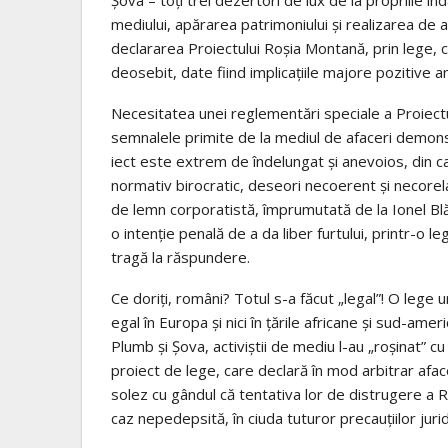
mediului, apărarea patrimoniului şi realizarea de
declararea Proiectului Roşia Mon­tană, prin lege, ca
deosebit, date fiind implicaţiile majore pozitive a
Necesitatea unei regle­mentări spe­cia­le a Proiectu
semnalele pri­mite de la mediul de afaceri demo
iect este extrem de îndelungat şi anevoios, din 
normativ birocratic, deseori necoerent şi necorela
de lemn corpo­ratistă, împrumutată de la Ionel Blănc
o inten­ţie penală de a da liber furtului, printr-o le
tragă la răspundere.
Ce doriţi, ro­mâni? Totul s-a făcut „legal”! O lege 
egal în Eu­ropa şi nici în ţările africane şi sud-am
Plumb şi Şova, activiştii de mediu l-au „roşinat” cu 
proiect de lege, care declară în mod arbitrar afa
solez cu gândul că tentativa lor de distrugere a R
caz nepedepsită, în ciuda tutu­ror precauţiilor jurid