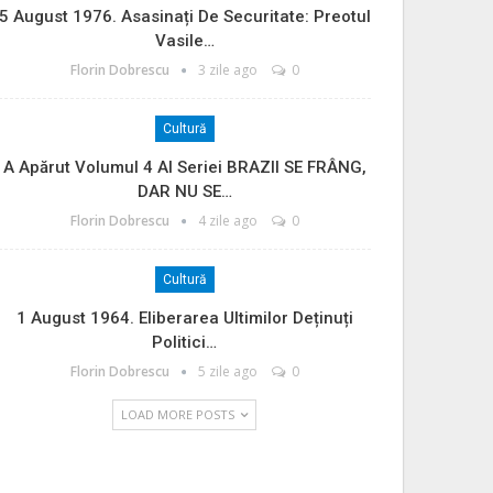
5 August 1976. Asasinați De Securitate: Preotul
Vasile…
Florin Dobrescu
3 zile ago
0
Cultură
A Apărut Volumul 4 Al Seriei BRAZII SE FRÂNG,
DAR NU SE…
Florin Dobrescu
4 zile ago
0
Cultură
1 August 1964. Eliberarea Ultimilor Deținuți
Politici…
Florin Dobrescu
5 zile ago
0
LOAD MORE POSTS