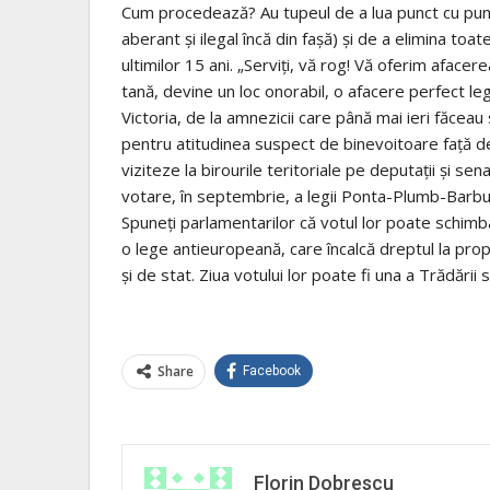
Cum procedează? Au tupeul de a lua punct cu punct 
aberant şi ilegal încă din faşă) şi de a elimina to
ultimilor 15 ani. „Serviţi, vă rog! Vă oferim afacer
tană, devine un loc onorabil, o afacere per­fect le
Victoria, de la amnezicii care până mai ieri făceau
pentru atitudinea sus­pect de binevoitoare faţă de p
viziteze la birourile teritoriale pe deputaţii şi sen
votare, în septembrie, a legii Ponta-Plumb-Barbu
Spuneţi parlamentarilor că votul lor poate schimba 
o lege an­tieuropeană, care încalcă dreptul la prop
şi de stat. Ziua votului lor poate fi una a Tră­dării 
Share
Facebook
Florin Dobrescu