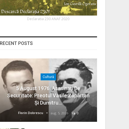
Declaratia 230 ANAF 2020
RECENT POSTS
Cultură
5 August 1976. Asasinați De
Securitate: Preotul Vasile Zăpârțan
Și Dumitru…
Florin Dobrescu
aug. 5, 2026
0