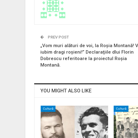
PREV POST
„Vom muri alături de voi, la Roşia Montană! 
iubim dragi roşieni!” Declaraţiile dlui Florin
Dobrescu referitoare la proiectul Roşia
Montană.
YOU MIGHT ALSO LIKE
Cultură
Cultură