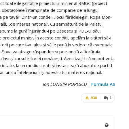
toate ilegalităţile proiectului mi­nier al RMGC (proiect
ate obstacolele întâmpi­nate de companie de-a lungul
ea pe tavă!” Din­tr-un condei, „locul fărădelegii”, Roşia Mon­
gală, „de interes naţional”. Cu semnătură de la Palatul
 spume la gură înjurându-i pe Bă­sescu şi PDL-ul său,
roiectul minier. În aceste condiţii, apelăm la cititori să-i
atorii pe care i-au ales şi să le pună în vedere că even­tua­la
-Şova va atrage răspunderea per­so­nală a fiecăruia.
însuşi cursul istoriei româneşti. Avertizaţi-i că nu pot vota
rietate, la un mediu curat, şi instaurează abuzul de par­tid
sau una a Înţelepciunii şi adevăratului in­teres naţional.
Ion LONGIN POPESCU
|
Formula AS
938
1