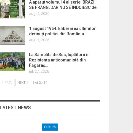
A apărut volumul 4 al seriei BRAZII
SE FRÂNG, DAR NU SE ÎNDOIESC de…
aug. 4, 2026
1 august 1964. Eliberarea ultimilor
deținuți politici din România…
aug. 3, 2026
La Sâmbăta de Sus, luptătorii în
Rezistența anticomunistă din
Făgăraș…
iul. 27, 2026
PREV
NEXT
1 of 2.484
LATEST NEWS
Cultură