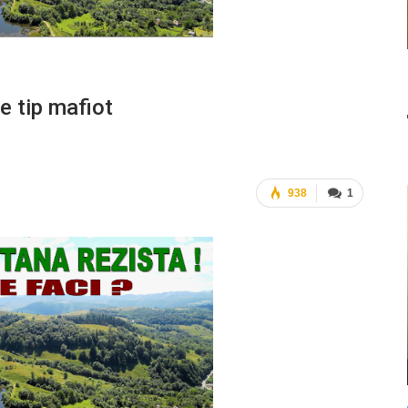
e tip mafiot
938
1