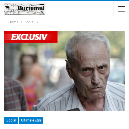
Home
Social
Social
Ultimele ştiri