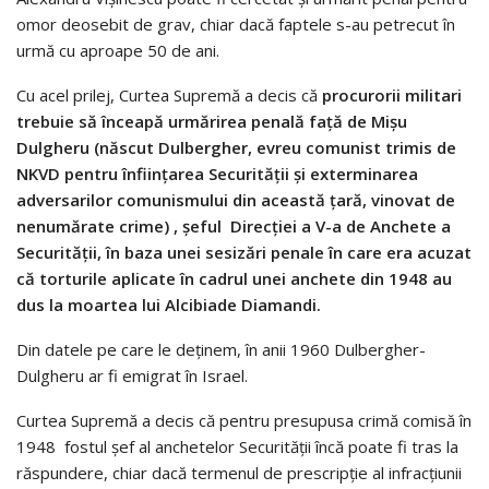
omor deosebit de grav, chiar dacă faptele s-au petrecut în
urmă cu aproape 50 de ani.
Cu acel prilej, Curtea Supremă a decis că
procurorii militari
trebuie să înceapă urmărirea penală faţă de Mişu
Dulgheru (născut Dulbergher, evreu comunist trimis de
NKVD pentru înfiinţarea Securităţii şi exterminarea
adversarilor comunismului din această ţară, vinovat de
nenumărate crime) , şeful Direcţiei a V-a de Anchete a
Securităţii, în baza unei sesizări penale în care era acuzat
că torturile aplicate în cadrul unei anchete din 1948 au
dus la moartea lui Alcibiade Diamandi.
Din datele pe care le deţinem, în anii 1960 Dulbergher-
Dulgheru ar fi emigrat în Israel.
Curtea Supremă a decis că pentru presupusa crimă comisă în
1948 fostul şef al anchetelor Securităţii încă poate fi tras la
răspundere, chiar dacă termenul de prescripţie al infracţiunii