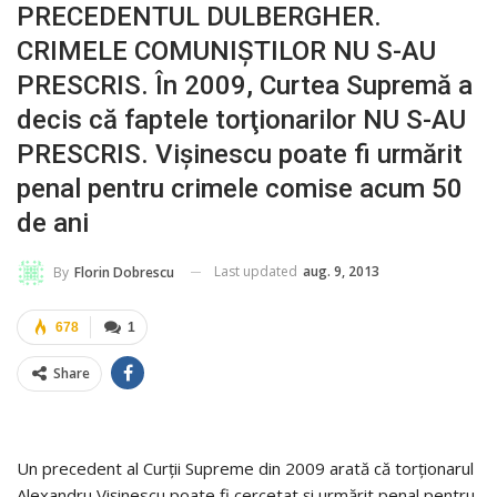
PRECEDENTUL DULBERGHER.
CRIMELE COMUNIŞTILOR NU S-AU
PRESCRIS. În 2009, Curtea Supremă a
decis că faptele torţionarilor NU S-AU
PRESCRIS. Vişinescu poate fi urmărit
penal pentru crimele comise acum 50
de ani
Last updated
aug. 9, 2013
By
Florin Dobrescu
678
1
Share
Un precedent al Curţii Supreme din 2009 arată că torţionarul
Alexandru Vişinescu poate fi cercetat şi urmărit penal pentru