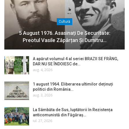
Cultură
5 August 1976. Asasinați De Securitate:
Preotul Vasile Zăpârțan Și Dumitru…
A apărut volumul 4 al seriei BRAZII SE FRÂNG,
DAR NU SE ÎNDOIESC de…
aug. 4, 2026
1 august 1964. Eliberarea ultimilor deținuți
politici din România…
aug. 3, 2026
La Sâmbăta de Sus, luptătorii în Rezistența
anticomunistă din Făgăraș…
iul. 27, 2026