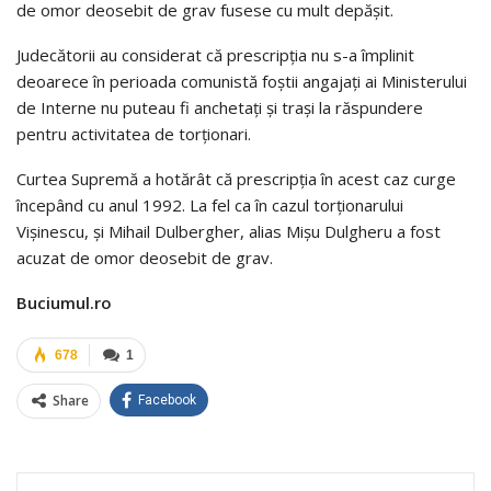
de omor deosebit de grav fusese cu mult depăşit.
Judecătorii au considerat că prescripţia nu s-a împlinit
deoarece în perioada comunistă foştii angajaţi ai Ministerului
de Interne nu puteau fi anchetaţi şi traşi la răspundere
pentru activitatea de torţionari.
Curtea Supremă a hotărât că prescripţia în acest caz curge
începând cu anul 1992. La fel ca în cazul torţionarului
Vişinescu, şi Mihail Dulbergher, alias Mişu Dulgheru a fost
acuzat de omor deosebit de grav.
Buciumul.ro
678
1
Share
Facebook