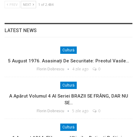
PREV
NEXT
1 of 2.484
LATEST NEWS
Cultură
5 August 1976. Asasinați De Securitate: Preotul Vasile…
Florin Dobrescu
4 zile ago
0
Cultură
A Apărut Volumul 4 Al Seriei BRAZII SE FRÂNG, DAR NU
SE…
Florin Dobrescu
5 zile ago
0
Cultură