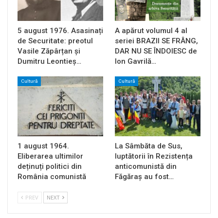
5 august 1976. Asasinați
A apărut volumul 4 al
de Securitate: preotul
seriei BRAZII SE FRÂNG,
Vasile Zăpârțan și
DAR NU SE ÎNDOIESC de
Dumitru Leontieș…
Ion Gavrilă…
Cultură
Cultură
1 august 1964.
La Sâmbăta de Sus,
Eliberarea ultimilor
luptătorii în Rezistența
deținuți politici din
anticomunistă din
România comunistă
Făgăraș au fost…
PREV
NEXT