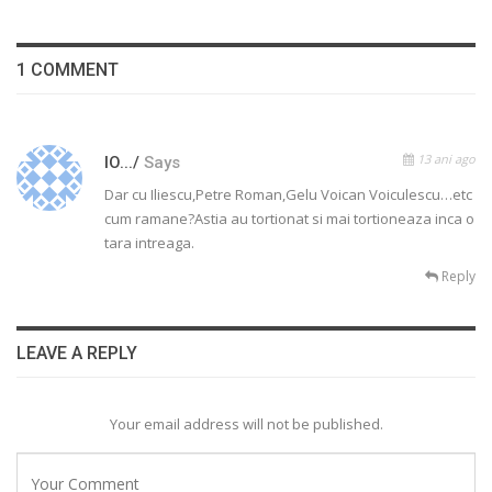
1 COMMENT
13 ani ago
IO.../
Says
Dar cu Iliescu,Petre Roman,Gelu Voican Voiculescu…etc
cum ramane?Astia au tortionat si mai tortioneaza inca o
tara intreaga.
Reply
LEAVE A REPLY
Your email address will not be published.