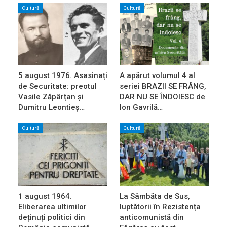
Cultură
Cultură
5 august 1976. Asasinați
A apărut volumul 4 al
de Securitate: preotul
seriei BRAZII SE FRÂNG,
Vasile Zăpârțan și
DAR NU SE ÎNDOIESC de
Dumitru Leontieș…
Ion Gavrilă…
Cultură
Cultură
1 august 1964.
La Sâmbăta de Sus,
Eliberarea ultimilor
luptătorii în Rezistența
deținuți politici din
anticomunistă din