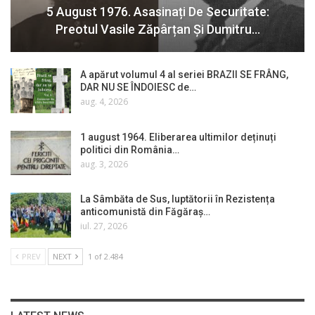
5 August 1976. Asasinați De Securitate:
Preotul Vasile Zăpârțan Și Dumitru…
A apărut volumul 4 al seriei BRAZII SE FRÂNG,
DAR NU SE ÎNDOIESC de…
aug. 4, 2026
1 august 1964. Eliberarea ultimilor deținuți
politici din România…
aug. 3, 2026
La Sâmbăta de Sus, luptătorii în Rezistența
anticomunistă din Făgăraș…
iul. 27, 2026
PREV
NEXT
1 of 2.484