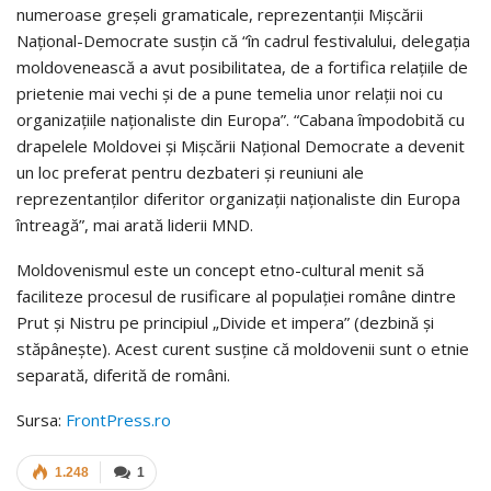
numeroase greşeli gramaticale, reprezentanţii Mişcării
Naţional-Democrate susţin că “în cadrul festivalului, delegația
moldovenească a avut posibilitatea, de a fortifica relaţiile de
prietenie mai vechi şi de a pune temelia unor relaţii noi cu
organizaţiile naţionaliste din Europa”. “Cabana împodobită cu
drapelele Moldovei şi Mişcării Naţional Democrate a devenit
un loc preferat pentru dezbateri și reuniuni ale
reprezentanţilor diferitor organizaţii naţionaliste din Europa
întreagă”, mai arată liderii MND.
Moldovenismul este un concept etno-cultural menit să
faciliteze procesul de rusificare al populației române dintre
Prut și Nistru pe principiul „Divide et impera” (dezbină și
stăpânește). Acest curent susține că moldovenii sunt o etnie
separată, diferită de români.
Sursa:
FrontPress.ro
1.248
1