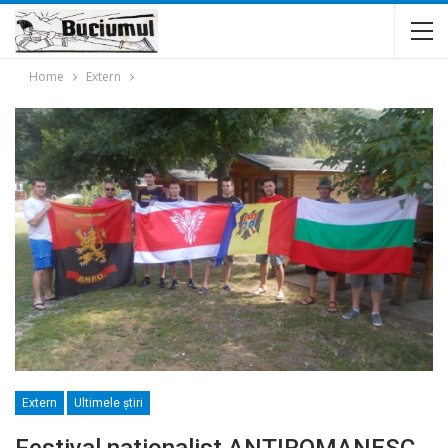
Home
Extern
Extern
Ultimele ştiri
Festival nationalist ANTIROMANESC