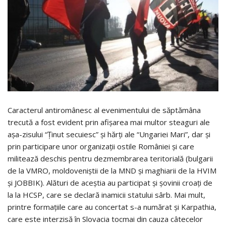
Caracterul antiromânesc al evenimentului de săptămâna
trecută a fost evident prin afişarea mai multor steaguri ale
aşa-zisului “Ţinut secuiesc” şi hărţi ale “Ungariei Mari”, dar şi
prin participare unor organizaţii ostile României şi care
militează deschis pentru dezmembrarea teritorială (bulgarii
de la VMRO, moldoveniştii de la MND şi maghiarii de la HVIM
şi JOBBIK). Alături de aceştia au participat şi şovinii croaţi de
la la HCSP, care se declară inamicii statului sârb. Mai mult,
printre formaţiile care au concertat s-a numărat şi Karpathia,
care este interzisă în Slovacia tocmai din cauza câtecelor