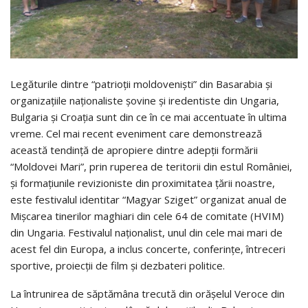
Legăturile dintre “patrioţii moldovenişti” din Basarabia şi
organizaţiile naţionaliste şovine şi iredentiste din Ungaria,
Bulgaria şi Croaţia sunt din ce în ce mai accentuate în ultima
vreme. Cel mai recent eveniment care demonstrează
această tendinţă de apropiere dintre adepţii formării
“Moldovei Mari”, prin ruperea de teritorii din estul României,
şi formaţiunile revizioniste din proximitatea ţării noastre,
este festivalul identitar “Magyar Sziget” organizat anual de
Mişcarea tinerilor maghiari din cele 64 de comitate (HVIM)
din Ungaria. Festivalul naţionalist, unul din cele mai mari de
acest fel din Europa, a inclus concerte, conferinţe, întreceri
sportive, proiecţii de film şi dezbateri politice.
La întrunirea de săptămâna trecută din orăşelul Veroce din