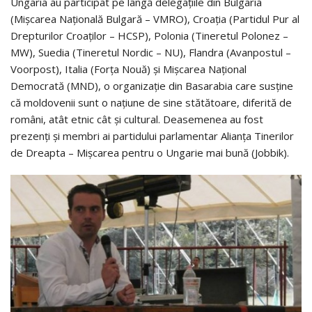
Ungaria au participat pe lângă delegaţiile din Bulgaria
(Mişcarea Naţională Bulgară – VMRO), Croaţia (Partidul Pur al
Drepturilor Croaţilor – HCSP), Polonia (Tineretul Polonez –
MW), Suedia (Tineretul Nordic – NU), Flandra (Avanpostul –
Voorpost), Italia (Forţa Nouă) şi Mişcarea Naţional
Democrată (MND), o organizaţie din Basarabia care susţine
că moldovenii sunt o naţiune de sine stătătoare, diferită de
români, atât etnic cât şi cultural. Deasemenea au fost
prezenţi şi membri ai partidului parlamentar Alianţa Tinerilor
de Dreapta – Mişcarea pentru o Ungarie mai bună (Jobbik).