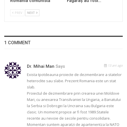
România comunistă
Făgăraș au fost…
PREV
NEXT
1 COMMENT
13 ani ago
Dr. Mihai Man
Says
Exista tpotdeauna proiecte de dezmembrare a statelor
heteroclite sau slabe. Prezent Romania este un stat
slab.
Proiectul de dezmembrare prin crearea unei Moldove
Mari, cu anexarea Transilvaniei la Ungaria, a Banatului
la Serbia si Dobrogei la Uncraina sau Bulgaria este
clasic. Un moment propice ar fi fost 1989.Statele
recente au nevoie de secole pentru consolidare.
Momentan suntem aparatzi de apartenentza la NATO