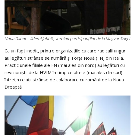
Vona Gabor – liderul Jobbik, vorbind participanţilor de la Magyar Sziget
Ca un fapt inedit, printre organizaţiile cu care radicalii unguri
au legături strânse se numără şi Forţa Nouă (FN) din Italia.
Practic unele filiale ale FN (mai ales din nord) au legături cu
revizioniştii de la HVIM în timp ce altele (mai ales din sud)
întreţin relaţii strânse de colaborare cu românii de la Noua
Dreaptă.