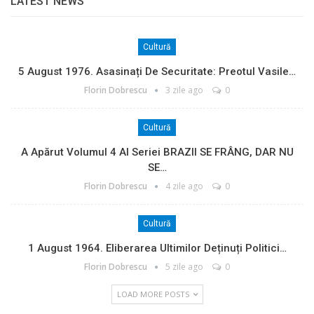
LATEST NEWS
Cultură
5 August 1976. Asasinați De Securitate: Preotul Vasile…
Florin Dobrescu
3 zile ago
0
Cultură
A Apărut Volumul 4 Al Seriei BRAZII SE FRÂNG, DAR NU
SE…
Florin Dobrescu
4 zile ago
0
Cultură
1 August 1964. Eliberarea Ultimilor Deținuți Politici…
Florin Dobrescu
5 zile ago
0
LOAD MORE POSTS