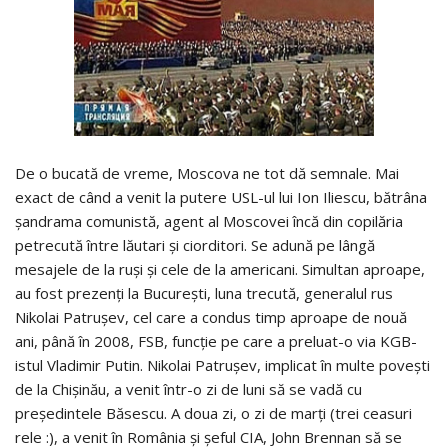
De o bucată de vreme, Moscova ne tot dă semnale. Mai
exact de când a venit la putere USL-ul lui Ion Iliescu, bătrâna
șandrama comunistă, agent al Moscovei încă din copilăria
petrecută între lăutari și ciorditori. Se adună pe lângă
mesajele de la ruși și cele de la americani. Simultan aproape,
au fost prezenți la București, luna trecută, generalul rus
Nikolai Patruşev, cel care a condus timp aproape de nouă
ani, până în 2008, FSB, funcţie pe care a preluat-o via KGB-
istul Vladimir Putin. Nikolai Patruşev, implicat în multe povești
de la Chișinău, a venit într-o zi de luni să se vadă cu
președintele Băsescu. A doua zi, o zi de marți (trei ceasuri
rele :), a venit în România și şeful CIA, John Brennan să se