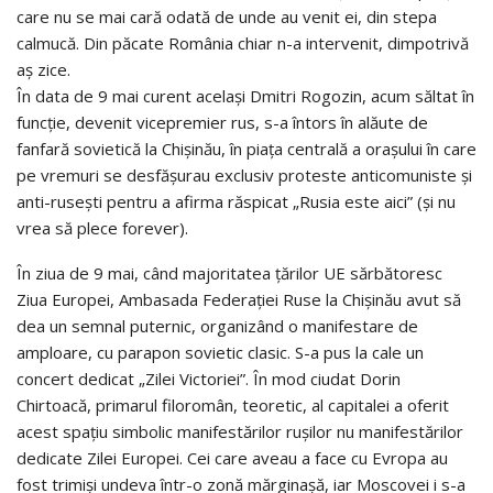
care nu se mai cară odată de unde au venit ei, din stepa
calmucă. Din păcate România chiar n-a intervenit, dimpotrivă
aș zice.
În data de 9 mai curent același Dmitri Rogozin, acum săltat în
funcție, devenit vicepremier rus, s-a întors în alăute de
fanfară sovietică la Chișinău, în piața centrală a orașului în care
pe vremuri se desfășurau exclusiv proteste anticomuniste și
anti-rusești pentru a afirma răspicat „Rusia este aici” (și nu
vrea să plece forever).
În ziua de 9 mai, când majoritatea ţărilor UE sărbătoresc
Ziua Europei, Ambasada Federaţiei Ruse la Chişinău avut să
dea un semnal puternic, organizând o manifestare de
amploare, cu parapon sovietic clasic. S-a pus la cale un
concert dedicat „Zilei Victoriei”. În mod ciudat Dorin
Chirtoacă, primarul filoromân, teoretic, al capitalei a oferit
acest spațiu simbolic manifestărilor rușilor nu manifestărilor
dedicate Zilei Europei. Cei care aveau a face cu Evropa au
fost trimiși undeva într-o zonă mărginașă, iar Moscovei i s-a