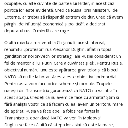
ocupație, cu alte cuvinte de partea lui Hitler, în acest caz
politica lor este evidentă. Cred că Rusia, prin Ministerul de
Externe, ar trebui să răspundă extrem de dur. Cred că avem
pârghii de influență economică și politică”, a declarat
deputatul rus. O mierlă care rage.
O altă mierlă a mai venit la Chișinău în acest interval,
renumitul „profesor” rus Alexandr Dughin, aflat în topul
gânditorilor noilor/vechilor strategii ale Rusiei considerat un
fel de mentor al lui Putin. Care a cuvântat și el: „Pentru Rusia,
obiectivul numărul unu este apărarea graniţelor şi că blocul
NATO să nu fie la hotar. Acesta este obiectivul primordial.
Pentru asta vom face orice scheme şi formule. Trupele
ruseşti din Transnistria garantează că NATO nu va intra în
acest spaţiu. Credeţi că nu avem ce face cu armata? Ştim şi
fără analiştii voştri ce să facem cu ea, avem un teritoriu mare
de apărat. Rusia va face apel la folosirea forţei în
Transnistria, doar dacă NATO va veni în Moldova”
Dughin se face că uită că stepa lor asiatică este la mare,