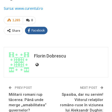
Sursa: www.curentul.ro
1.265
0
Share
Facebook
Florin Dobrescu
PREV POST
NEXT POST
Militarii romani rup
Spasiba, dar nu servim!
tăcerea: Până unde
Viitorul relaţiilor
merge „amabilitatea”
româno-ruse în viziunea
guvernelor?
lui Aleksandr Dughin: