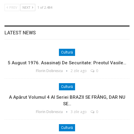
PREV
NEXT
1 of 2.484
LATEST NEWS
Cultură
5 August 1976. Asasinați De Securitate: Preotul Vasile…
Florin Dobrescu
2 zile ago
0
Cultură
A Apărut Volumul 4 Al Seriei BRAZII SE FRÂNG, DAR NU
SE…
Florin Dobrescu
3 zile ago
0
Cultură