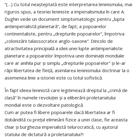
“(…) Cu totul neaşteptată este interpretarea leninismului, mai
riguros spus, a teoriei leniniste a imperialismului în care A.
Dughin vede un document simptomatologic pentru „lupta
antiimperialistă planetară”, de fapt, a popoarelor
continentaliste, pentru „drepturile popoarelor”, împotriva
„colonizării talasso­cratice anglo-saxone”. Dincolo de
atractivitatea principială a ideii unei lupte antiimperialiste
planetare a popoarelor împotriva unei dominaţii mondiale
care ar anihila pur şi simplu „drepturile popoarelor” şi le-ar
răpi libertatea de fiinţă, asimilarea leninismului doctrinar la o
asemenea linie a istoriei este cu totul sofistică.
În fapt ideea leninistă care legitimează dreptul la „crimă de
clasă” în numele revoluţiei şi a eliberării proletariatului
mondial este o dezvoltare patologică.
Cum ar putea fi libere popoarele dacă libertatea ar fi
dobândită cu preţul eliminării fizice a unei clase, fie aceasta
chiar şi burghezia imperialistă telurocratică, cu ajutorul
statului de dictatură a proletariatului?!