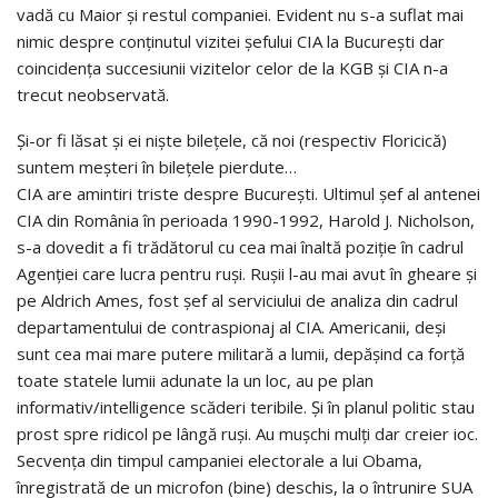
vadă cu Maior și restul companiei. Evident nu s-a suflat mai
nimic despre conținutul vizitei șefului CIA la București dar
coincidența succesiunii vizitelor celor de la KGB și CIA n-a
trecut neobservată.
Și-or fi lăsat și ei niște bilețele, că noi (respectiv Floricică)
suntem meșteri în bilețele pierdute…
CIA are amintiri triste despre București. Ultimul șef al antenei
CIA din România în perioada 1990-1992, Harold J. Nicholson,
s-a dovedit a fi trădătorul cu cea mai înaltă poziţie în cadrul
Agenţiei care lucra pentru ruși. Rușii l-au mai avut în gheare și
pe Aldrich Ames, fost șef al serviciului de analiza din cadrul
departamentului de contraspionaj al CIA. Americanii, deși
sunt cea mai mare putere militară a lumii, depășind ca forță
toate statele lumii adunate la un loc, au pe plan
informativ/intelligence scăderi teribile. Și în planul politic stau
prost spre ridicol pe lângă ruși. Au mușchi mulți dar creier ioc.
Secvența din timpul campaniei electorale a lui Obama,
înregistrată de un microfon (bine) deschis, la o întrunire SUA