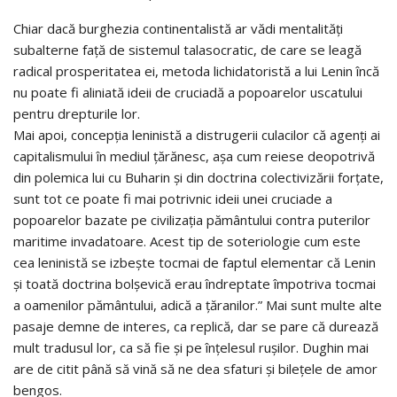
Chiar dacă burghezia continentalistă ar vădi mentalităţi
subalterne faţă de sistemul talasocratic, de care se leagă
radical prosperitatea ei, metoda lichidatoristă a lui Lenin încă
nu poate fi aliniată ideii de cruciadă a popoarelor uscatului
pentru drepturile lor.
Mai apoi, concepţia leninistă a distrugerii culacilor că agenţi ai
capitalismului în mediul ţărănesc, aşa cum reiese deopotrivă
din polemica lui cu Buharin şi din doctrina colectivizării forţate,
sunt tot ce poate fi mai potrivnic ideii unei cruciade a
popoarelor bazate pe civilizaţia pământului contra puterilor
maritime invadatoare. Acest tip de soteriologie cum este
cea leninistă se izbeşte tocmai de faptul elementar că Lenin
şi toată doctrina bolşevică erau îndreptate împotriva tocmai
a oamenilor pământului, adică a ţăranilor.” Mai sunt multe alte
pasaje demne de interes, ca replică, dar se pare că durează
mult tradusul lor, ca să fie și pe înțelesul rușilor. Dughin mai
are de citit până să vină să ne dea sfaturi și bilețele de amor
bengos.