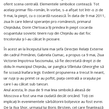
oferit scena centrală. Elementele simbolice contează. Tot
același primar filo-român, în vorbe, s-a afișat tot într-o zi de
9 mai, la piept, cu o cocardă rusească. În data de 9 mai 2011,
ziua în care liderul speranţei pro-românesti, primarul
Chişinăului, Dorin Chirtoaca îți prindea în piept cocarda
ocupantului sovietic tinerii ruşi din Chişinău au dat foc
tricolorului şi l-au călcat în picioare.
În acest an la începutul lunii mai șefa Direcției Relații Externe
din cadrul Primăriei, Gabriela Ciumac, a propus ca 9 mai, Ziua
Victoriei împotriva fascismului, să fie decretată drept zi de
doliu în municipiul Chișinău, iar panglica Sfântului Gheorghe să
fie scoasă înafara legii. Evident propunerea a trecut în neant,
iar rușii și-au primit ce au poftit, piața centrală a orașului pe
care l-au călcat sub tancuri.
Anul acesta, în ziua de 9 mai linia simbolică aleasă de
Moscova a fost una mai ciudată decât oricând. Toți cei
implicați în evenimentele sărbătoririi bolșevice au fost evrei.
De la Ilya Shor, urmașul lui Boris Birstein, cel care finanțează