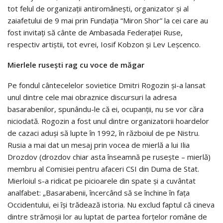
tot felul de organizații antiromâneşti, organizator și al
zaiafetului de 9 mai prin Fundaţia “Miron Shor” la cei care au
fost invitați să cânte de Ambasada Federaţiei Ruse,
respectiv artiștii, tot evrei, Iosif Kobzon şi Lev Leşcenco.
Mierlele rusești rag cu voce de măgar
Pe fondul cântecelelor sovietice Dmitri Rogozin și-a lansat
unul dintre cele mai obraznice discursuri la adresa
basarabenilor, spunându-le că ei, ocupanții, nu se vor căra
niciodată. Rogozin a fost unul dintre organizatorii hoardelor
de cazaci aduși să lupte în 1992, în războiul de pe Nistru.
Rusia a mai dat un mesaj prin vocea de mierlă a lui Ilia
Drozdov (drozdov chiar asta înseamnă pe rusește – mierlă)
membru al Comisiei pentru afaceri CSI din Duma de Stat.
Mierloiul s-a ridicat pe picioarele din spate și a cuvântat
analfabet: „Basarabenii, încercând să se închine în fața
Occidentului, ei își trădează istoria. Nu exclud faptul că cineva
dintre strămoșii lor au luptat de partea forțelor române de