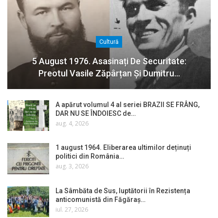
Cultură
5 August 1976. Asasinați De Securitate:
Preotul Vasile Zăpârțan Și Dumitru…
A apărut volumul 4 al seriei BRAZII SE FRÂNG,
DAR NU SE ÎNDOIESC de…
aug. 4, 2026
1 august 1964. Eliberarea ultimilor deținuți
politici din România…
aug. 3, 2026
La Sâmbăta de Sus, luptătorii în Rezistența
anticomunistă din Făgăraș…
iul. 27, 2026