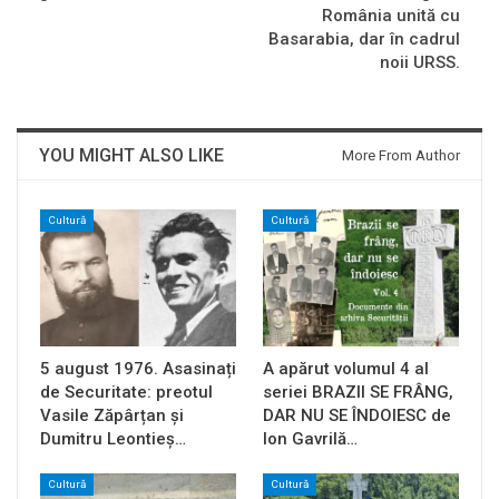
România unită cu
Basarabia, dar în cadrul
noii URSS.
YOU MIGHT ALSO LIKE
More From Author
Cultură
Cultură
5 august 1976. Asasinați
A apărut volumul 4 al
de Securitate: preotul
seriei BRAZII SE FRÂNG,
Vasile Zăpârțan și
DAR NU SE ÎNDOIESC de
Dumitru Leontieș…
Ion Gavrilă…
Cultură
Cultură