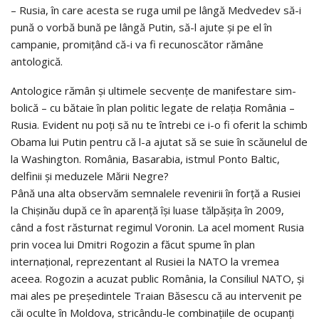
– Rusia, în care acesta se ruga umil pe lângă Medvedev să-i
pună o vorbă bună pe lângă Putin, să-l ajute și pe el în
campanie, promițând că-i va fi recunoscător rămâne
antologică.
Antologice rămân și ultimele secvențe de manifestare sim­
bolică – cu bătaie în plan politic legate de relația România –
Rusia. Evident nu poți să nu te întrebi ce i-o fi oferit la schimb
Obama lui Putin pentru că l-a ajutat să se suie în scăunelul de
la Washington. România, Basara­bia, istmul Ponto Baltic,
delfinii și meduzele Mării Negre?
Până una alta observăm semnalele revenirii în forță a Rusiei
la Chișinău după ce în aparență își luase tălpășița în 2009,
când a fost răsturnat regimul Voronin. La acel moment Rusia
prin vocea lui Dmitri Rogozin a făcut spume în plan
internațional, reprezentant al Rusiei la NATO la vremea
aceea. Rogozin a acuzat public România, la Consiliul NATO, și
mai ales pe președintele Traian Băsescu că au intervenit pe
căi oculte în Moldova, stricându-le combinațiile de ocupanți