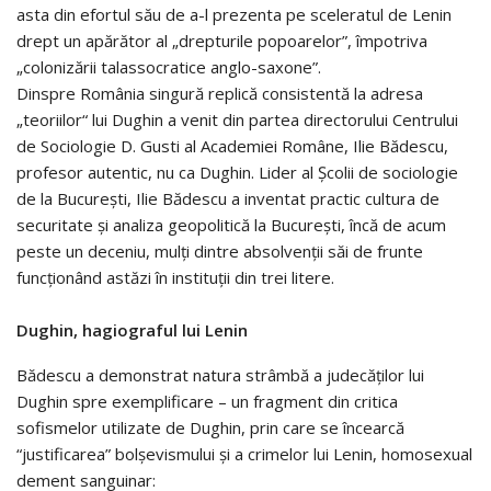
asta din efortul său de a-l prezenta pe sceleratul de Lenin
drept un apărător al „drepturile popoarelor”, împotriva
„colo­nizării talassocratice anglo-saxone”.
Dinspre România singură replică consistentă la adresa
„teoriilor“ lui Dughin a venit din partea directorului Centrului
de Sociologie D. Gusti al Academiei Române, Ilie Bădescu,
profesor autentic, nu ca Dughin. Lider al Școlii de sociologie
de la București, Ilie Bădescu a inventat practic cultura de
securitate și analiza geopolitică la București, încă de acum
peste un deceniu, mulți dintre absolvenții săi de frunte
funcționând astăzi în instituții din trei litere.
Dughin, hagiograful lui Lenin
Bădescu a demonstrat natura strâmbă a judecăților lui
Dughin spre exemplificare – un fragment din critica
sofismelor utilizate de Dughin, prin care se încearcă
“justificarea” bolşevismului şi a crimelor lui Lenin, homosexual
dement sanguinar: