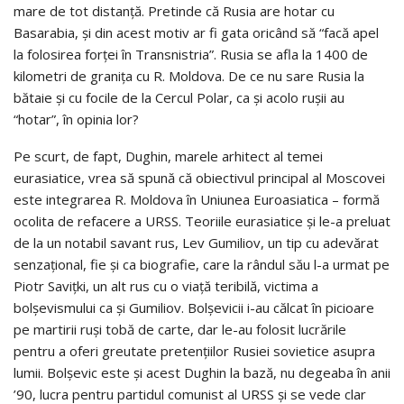
mare de tot distanță. Pretinde că Rusia are hotar cu
Basarabia, şi din acest motiv ar fi gata oricând să “facă apel
la folosirea forţei în Transnistria”. Rusia se afla la 1400 de
kilometri de graniţa cu R. Moldova. De ce nu sare Rusia la
bătaie şi cu focile de la Cercul Polar, ca şi acolo ruşii au
“hotar”, în opinia lor?
Pe scurt, de fapt, Dughin, marele arhitect al temei
eurasiatice, vrea să spună că obiectivul principal al Moscovei
este integrarea R. Moldova în Uniunea Euroasiatica – formă
ocolita de refacere a URSS. Teoriile eurasiatice şi le-a preluat
de la un notabil savant rus, Lev Gumiliov, un tip cu adevărat
senzaţional, fie şi ca biografie, care la rândul său l-a urmat pe
Piotr Savițki, un alt rus cu o viaţă teribilă, victima a
bolşevismului ca şi Gumiliov. Bolşevicii i-au călcat în picioare
pe martirii ruşi tobă de carte, dar le-au folosit lucrările
pentru a oferi greutate pretenţiilor Rusiei sovietice asupra
lumii. Bolşevic este şi acest Dughin la bază, nu degeaba în anii
’90, lucra pentru partidul comunist al URSS şi se vede clar