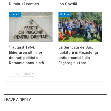
Dumitru Leontieș…
Ion Gavrilă…
Cultură
Cultură
1 august 1964.
La Sâmbăta de Sus,
Eliberarea ultimilor
luptătorii în Rezistența
deținuți politici din
anticomunistă din
România comunistă
Făgăraș au fost…
PREV
NEXT
LEAVE A REPLY