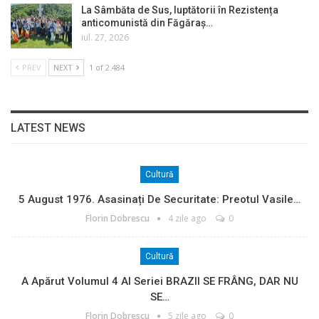
La Sâmbăta de Sus, luptătorii în Rezistența
anticomunistă din Făgăraș…
iul. 27, 2026
PREV
NEXT
1 of 2.484
LATEST NEWS
Cultură
5 August 1976. Asasinați De Securitate: Preotul Vasile…
Florin Dobrescu
4 zile ago
0
Cultură
A Apărut Volumul 4 Al Seriei BRAZII SE FRÂNG, DAR NU
SE…
Florin Dobrescu
5 zile ago
0