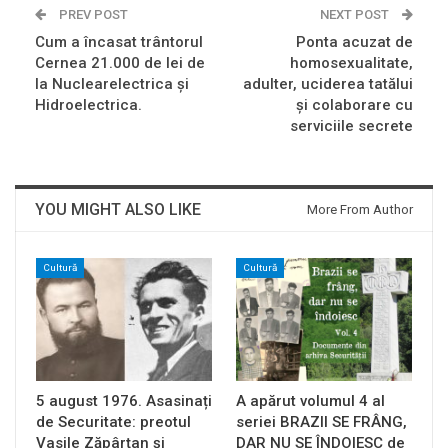
PREV POST
NEXT POST
Cum a încasat trântorul
Ponta acuzat de
Cernea 21.000 de lei de
homosexualitate,
la Nuclearelectrica și
adulter, uciderea tatălui
Hidroelectrica.
și colaborare cu
serviciile secrete
YOU MIGHT ALSO LIKE
More From Author
Cultură
Cultură
5 august 1976. Asasinați
A apărut volumul 4 al
de Securitate: preotul
seriei BRAZII SE FRÂNG,
Vasile Zăpârțan și
DAR NU SE ÎNDOIESC de