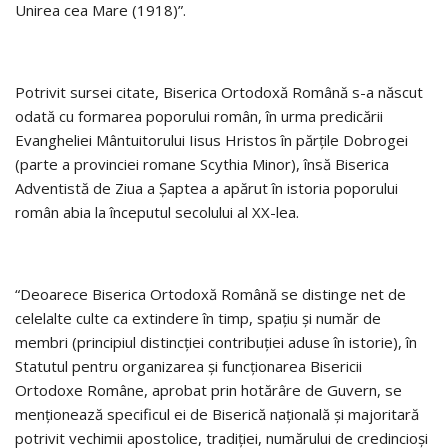
Unirea cea Mare (1918)”.
Potrivit sursei citate, Biserica Ortodoxă Română s-a născut
odată cu formarea poporului român, în urma predicării
Evangheliei Mântuitorului Iisus Hristos în părţile Dobrogei
(parte a provinciei romane Scythia Minor), însă Biserica
Adventistă de Ziua a Şaptea a apărut în istoria poporului
român abia la începutul secolului al XX-lea.
“Deoarece Biserica Ortodoxă Română se distinge net de
celelalte culte ca extindere în timp, spaţiu şi număr de
membri (principiul distincţiei contribuţiei aduse în istorie), în
Statutul pentru organizarea şi funcţionarea Bisericii
Ortodoxe Române, aprobat prin hotărâre de Guvern, se
menţionează specificul ei de Biserică naţională şi majoritară
potrivit vechimii apostolice, tradiţiei, numărului de credincioşi