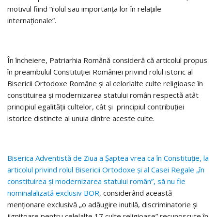
motivul fiind “rolul sau importanţa lor în relaţiile
internaţionale”.
În încheiere, Patriarhia Română consideră că articolul propus
în preambulul Constituţiei României privind rolul istoric al
Bisericii Ortodoxe Române şi al celorlalte culte religioase în
constituirea şi modernizarea statului român respectă atât
principiul egalităţii cultelor, cât şi principiul contribuţiei
istorice distincte al unuia dintre aceste culte.
Biserica Adventistă de Ziua a Şaptea vrea ca în Constituţie, la
articolul privind rolul Bisericii Ortodoxe şi al Casei Regale „în
constituirea şi modernizarea statului român”, să nu fie
nominalalizată exclusiv BOR
, considerând această
menţionare exclusivă „o adăugire inutilă, discriminatorie şi
jignitoare pentru celelalte 17 culte religioase” recunoscute în