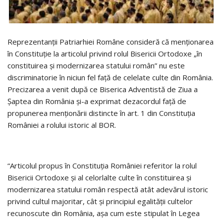
Reprezentanţii Patriarhiei Române consideră că menţionarea
în Constituţie la articolul privind rolul Bisericii Ortodoxe „în
constituirea şi modernizarea statului român” nu este
discriminatorie în niciun fel faţă de celelate culte din România.
Precizarea a venit după ce Biserica Adventistă de Ziua a
Şaptea din România şi-a exprimat dezacordul faţă de
propunerea menţionării distincte în art. 1 din Constituţia
României a rolului istoric al BOR.
“Articolul propus în Constituţia României referitor la rolul
Bisericii Ortodoxe şi al celorlalte culte în constituirea şi
modernizarea statului român respectă atât adevărul istoric
privind cultul majoritar, cât şi principiul egalităţii cultelor
recunoscute din România, aşa cum este stipulat în Legea