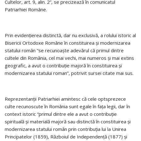
Cultelor, art. 9, alin. 2”, se precizează în comunicatul
Patriarhiei Române.
Prin evidenţierea distinctă, dar nu exclusivă, a rolului istoric al
Bisericii Ortodoxe Române în constituirea şi modernizarea
statului român “se recunoaşte adevărul că primul dintre
cultele din România, cel mai vechi, mai numeros şi mai extins
geografic, a avut o contribuţie majoră în constituirea şi
modernizarea statului roman”, potrivit sursei citate mai sus.
Reprezentanţii Patriarhiei amintesc că cele optsprezece
culte recunoscute în România sunt egale în faţa legii, dar în
context istoric “primul dintre ele a avut o contribuţie
spirituală şi materială majoră sau distinctă în constituirea şi
modernizarea statului român prin contribuţia lui la Unirea
Principatelor (1859), Războiul de Independenţă (1877) şi