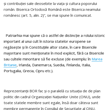
şi contribuţiei sale deosebite la viaţa şi cultura poporului
român. Biserica Ortodoxă Română este Biserica neamului
românesc (art. 5, alin. 2)”, se mai spune în comunicat.
Patriarhia mai spune că o astfel de distincţie a rolului istoric
important al unui cult în istoria statelor europene se
regăseşte şi în Constituţiile altor state, în care Bisericile
majoritare sunt menţionate în mod explicit, fără ca Bisericile
sau cultele minoritare să fie excluse (de exemplu: în
Marea
Britanie
, Irlanda, Danemarca, Suedia, Finlanda, Italia,
Portugalia, Grecia, Cipru etc.).
Reprezentanţii BOR fac şi o paralelă cu situaţia de de plan
politic din cadrul Organizaţiei Naţiunilor Unite (ONU), unde
toate statele membre sunt egale, însă doar câteva sunt
membre permanente în Consiliul de Securitate al ONU,