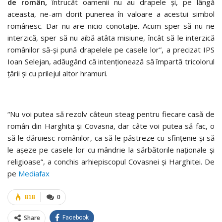
de român,
întrucât oamenii nu au drapele şi, pe lângă
aceasta, ne-am dorit punerea în valoare a acestui simbol
românesc. Dar nu are nicio conotaţie. Acum sper să nu ne
interzică, sper să nu aibă atâta misiune, încât să le interzică
românilor să-şi pună drapelele pe casele lor”, a precizat IPS
Ioan Selejan, adăugând că intenţionează să împartă tricolorul
ţării şi cu prilejul altor hramuri.
“Nu voi putea să rezolv câteun steag pentru fiecare casă de
român din Harghita şi Covasna, dar câte voi putea să fac, o
să le dăruiesc românilor, ca să le păstreze cu sfinţenie şi să
le aşeze pe casele lor cu mândrie la sărbătorile naţionale şi
religioase”, a conchis arhiepiscopul Covasnei şi Harghitei. De
pe
Mediafax
818
0
Share
Facebook