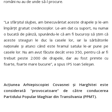
români nu au de unde să-l procure.
“La sfârşitul slujbei, am binecuvântat aceste drapele şi le-am
împărţit gratuit credincioşilor. Le-am dat cu suport, nu numai
o bucată de pânză, spunându-le că am fi bucuroşi să ştim că
aceste steaguri le duc la casele lor, iar la sărbătorile
naţionale şi atunci când este hramul satului le-ar pune pe
casele lor. Nu am avut făcute decât vreo 350, pentru că ar fi
trebuit peste 2.000 de drapele, dar au fost primite cu
foarte, foarte mare bucurie”, a spus IPS Ioan Selejan.
Acţiunea Arhiepiscopiei Covasnei şi Harghitei este
considerată “provocatoare” de către conducerea
Partidului Popular Maghiar din Transilvania (PPMT).