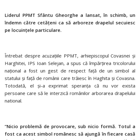
Liderul PPMT Sfântu Gheorghe a lansat, în schimb, un
îndemn către cetăţeni ca să arboreze drapelul secuiesc
pe locuinţele particulare.
Întrebat despre acuzaţiile PPMT, arhiepiscopul Covasnei şi
Harghitei, IPS Ioan Selejan, a spus că împărţirea tricolorului
naţional a fost un gest de respect faţă de un simbol al
statului şi faţă de românii care trăiesc în Haghita şi Covasna.
Totodată, el şi-a exprimat speranţa că nu vor exista
persoane care să le interzică românilor arborarea drapelului
national.
“Nicio problemă de provocare, sub nicio formă. Totul a
fost ca acest simbol românesc să ajungă în fiecare casă