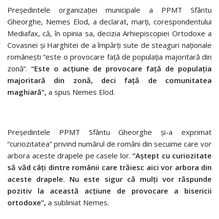
Preşedintele organizaţiei municipale a PPMT Sfântu
Gheorghe, Nemes Elod, a declarat, marţi, corespondentului
Mediafax, că, în opinia sa, decizia Arhiepiscopiei Ortodoxe a
Covasnei şi Harghitei de a împărţi sute de steaguri naţionale
româneşti “este o provocare faţă de populaţia majoritară din
zonă”.
“Este o acţiune de provocare faţă de populaţia
majoritară din zonă, deci faţă de comunitatea
maghiară”,
a spus Nemes Elod.
Preşedintele PPMT Sfântu Gheorghe şi-a exprimat
“curiozitatea” privind numărul de români din secuime care vor
arbora aceste drapele pe casele lor.
“Aştept cu curiozitate
să văd câţi dintre românii care trăiesc aici vor arbora din
aceste drapele. Nu este sigur că mulţi vor răspunde
pozitiv la această acţiune de provocare a bisericii
ortodoxe”,
a subliniat Nemes.