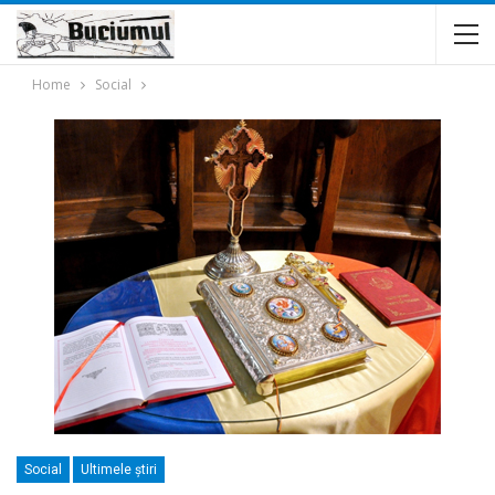
Home
Social
Social
Ultimele ştiri