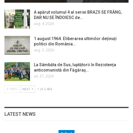
A apărut volumul 4 al seriei BRAZII SE FRÂNG,
DAR NU SE ÎNDOIESC de…
aug. 4, 2026
1 august 1964. Eliberarea ultimilor deținuți
politici din România…
aug. 3, 2026
La Sâmbăta de Sus, luptătorii în Rezistența
anticomunistă din Făgăraș…
iul. 27, 2026
PREV
NEXT
1 of 2.484
LATEST NEWS