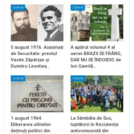
Cultură
Cultură
5 august 1976. Asasinați
A apărut volumul 4 al
de Securitate: preotul
seriei BRAZII SE FRÂNG,
Vasile Zăpârțan și
DAR NU SE ÎNDOIESC de
Dumitru Leontieș…
Ion Gavrilă…
Cultură
Cultură
1 august 1964.
La Sâmbăta de Sus,
Eliberarea ultimilor
luptătorii în Rezistența
deținuți politici din
anticomunistă din