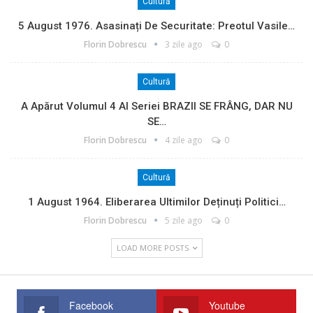
Cultură
5 August 1976. Asasinați De Securitate: Preotul Vasile…
Florin Dobrescu
3 zile ago
0
Cultură
A Apărut Volumul 4 Al Seriei BRAZII SE FRÂNG, DAR NU
SE…
Florin Dobrescu
4 zile ago
0
Cultură
1 August 1964. Eliberarea Ultimilor Deținuți Politici…
Florin Dobrescu
5 zile ago
0
LOAD MORE POSTS
Facebook
Youtube