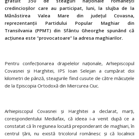
gratuit 350 de steaguri naţionale româneşti
credincioşilor care au participat, luni, la slujba de la
Mănăstirea Valea Mare din judeţul Covasna,
reprezentanţii Partidului Popular Maghiar din
Transilvania (PPMT) din Sfântu Gheorghe spunând că
acţiunea este “provocatoare” la adresa maghiarilor.
Pentru confecţionarea drapelelor naţionale, Arhiepiscopul
Covasnei şi Harghitei, IPS Ioan Selejan a cumpărat doi
kilometri de pânză, steagurile fiind cusute de către măicuţele
de la Episcopia Ortodoxă din Miercurea Ciuc.
Arhiepiscopul Covasnei şi Harghitei a declarat, marţi,
corespondentului Mediafax, că ideea i-a venit după ce a
constatat că în regiunea locuită preponderant de maghiari, în
centrul ţării, nu există tricolorul românesc şi că localnicii