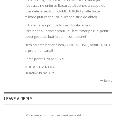
nostru,ca ne unim cu Basarabia!),pentru a scapa de
hoardele rusesti din CRIMEEA, KERCI si alte baze
militare puturoase.(ca in Transnistria de altfel).
In Ukraina s-a propus limba oficiala rusa si
ucraineana.Parlamentarii i-au batut mar pe rusi pentru
acest gest,i-au luat la pumni si picioare!
Ucraina este nationalista,CONTRA RUSIEI, pentru NATO
si pro-americana!!!
Stima pentru LVOV KIEV !!!!
MOLDOVA in NATO
UCRAINA in NATO!!!
Reply
LEAVE A REPLY
Your email address will not be published.