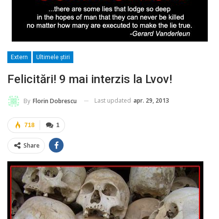
Extern
Ultimele ştiri
Felicitări! 9 mai interzis la Lvov!
Last updated
apr. 29, 2013
By
Florin Dobrescu
718
1
Share