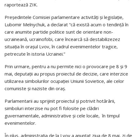
raportează ZIK.
Președintele Comisiei parlamentare activităţi şi legislaţie,
Lubomir Melnychuk, a declarat “că există acum o tendință în
care anumite partide politice sunt de orientare non-
ucraineană, ucrainofobi, care încearcă să destabilizezez
situaţia în oraşul Lvov, în cadrul evenimentelor tragice,
petrecute în istoria Ucrainei.”
Prin urmare, pentru a nu permite nici o provocare pe 8 şi 9
mai, deputații au propus proiectul de decizie, care interzice
utilizarea simbolurilor ocupaţiei Uniunii Sovietice, ale celor
comuniste şi naziste din oraș.
Parlamentarii au sprijinit proiectul şi potrivit hotărârii,
simboluri interzise nu pot fi folosite pe clădiri
guvernamentale, administrative şi cele locale, în timpul
evenimentelor.
În plus, administrația de la Lvov a anunțat ziua de 8 mai, zi de