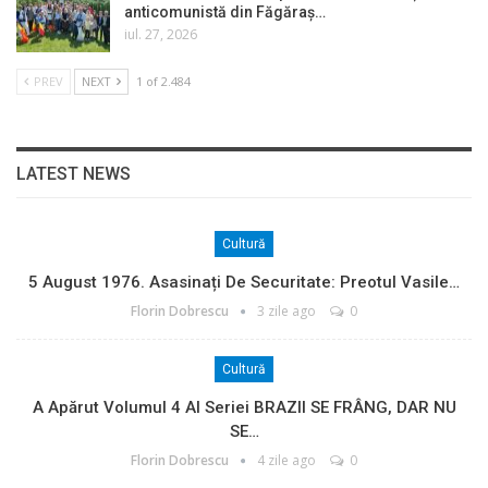
anticomunistă din Făgăraș…
iul. 27, 2026
PREV
NEXT
1 of 2.484
LATEST NEWS
Cultură
5 August 1976. Asasinați De Securitate: Preotul Vasile…
Florin Dobrescu
3 zile ago
0
Cultură
A Apărut Volumul 4 Al Seriei BRAZII SE FRÂNG, DAR NU
SE…
Florin Dobrescu
4 zile ago
0