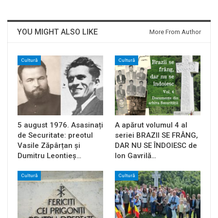
YOU MIGHT ALSO LIKE
More From Author
Cultură
Cultură
5 august 1976. Asasinați
A apărut volumul 4 al
de Securitate: preotul
seriei BRAZII SE FRÂNG,
Vasile Zăpârțan și
DAR NU SE ÎNDOIESC de
Dumitru Leontieș…
Ion Gavrilă…
Cultură
Cultură