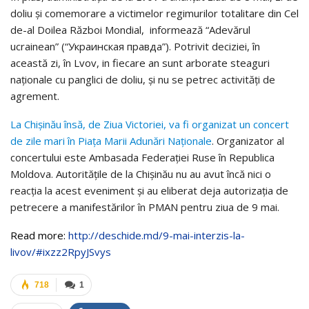
doliu şi comemorare a victimelor regimurilor totalitare din Cel
de-al Doilea Război Mondial, informează “Adevărul
ucrainean” (“Украинская правда”). Potrivit deciziei, în
această zi, în Lvov, in fiecare an sunt arborate steaguri
naționale cu panglici de doliu, și nu se petrec activităţi de
agrement.
La Chişinău însă, de Ziua Victoriei, va fi organizat un concert
de zile mari în Piaţa Marii Adunări Naţionale
. Organizator al
concertului este Ambasada Federaţiei Ruse în Republica
Moldova. Autorităţile de la Chişinău nu au avut încă nici o
reacţia la acest eveniment şi au eliberat deja autorizaţia de
petrecere a manifestărilor în PMAN pentru ziua de 9 mai.
Read more:
http://deschide.md/9-mai-interzis-la-
livov/#ixzz2RpyJSvys
718
1