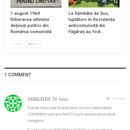
1 august 1964.
La Sâmbăta de Sus,
Eliberarea ultimilor
luptătorii în Rezistența
deținuți politici din
anticomunistă din
România comunistă
Făgăraș au fost…
PREV
NEXT
1 COMMENT
13 ani ago
GEBELEIZIS TV
Says
fratele meu,este foarte bine ca neo-nationalistii
UCRAINENI sunt pro-NATO si pro-americani in mod
categoric.
Ei vor sa bage UCRAINA in NATO(e si in avantajul