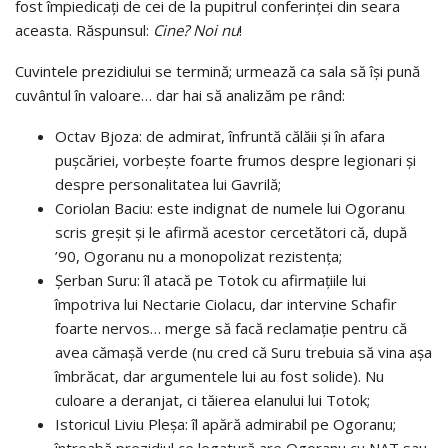
fost împiedicați de cei de la pupitrul conferinței din seara
aceasta. Răspunsul:
Cine? Noi nu
!
Cuvintele prezidiului se termină; urmează ca sala să își pună
cuvântul în valoare… dar hai să analizăm pe rând:
Octav Bjoza: de admirat, înfruntă călăii și în afara
pușcăriei, vorbește foarte frumos despre legionari și
despre personalitatea lui Gavrilă;
Coriolan Baciu: este indignat de numele lui Ogoranu
scris greșit și le afirmă acestor cercetători că, după
’90, Ogoranu nu a monopolizat rezistența;
Șerban Suru: îl atacă pe Totok cu afirmațiile lui
împotriva lui Nectarie Ciolacu, dar intervine Schafir
foarte nervos… merge să facă reclamație pentru că
avea cămașă verde (nu cred că Suru trebuia să vina așa
îmbrăcat, dar argumentele lui au fost solide). Nu
culoare a deranjat, ci tăierea elanului lui Totok;
Istoricul Liviu Pleșa: îl apără admirabil pe Ogoranu;
întreabă prezidiul ce legatură are Ogoranu cu NAT sau