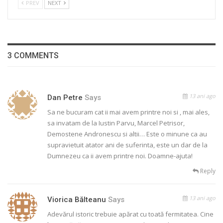
PREV
NEXT
3 COMMENTS
13 ani ago
Dan Petre
Says
Sa ne bucuram cat ii mai avem printre noi si , mai ales,
sa invatam de la Iustin Parvu, Marcel Petrisor,
Demostene Andronescu si altii… Este o minune ca au
supravietuit atator ani de suferinta, este un dar de la
Dumnezeu ca ii avem printre noi. Doamne-ajuta!
Reply
13 ani ago
Viorica Bălteanu
Says
Adevărul istoric trebuie apărat cu toată fermitatea. Cine