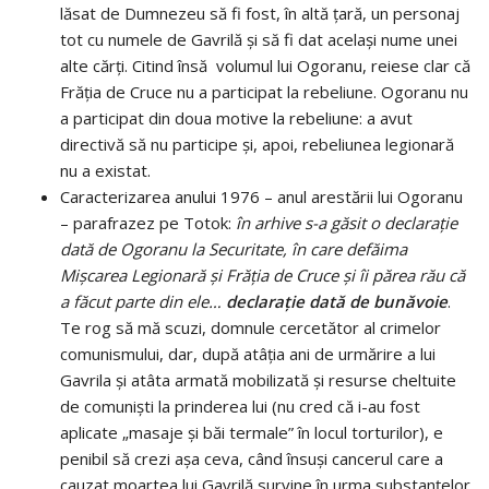
lăsat de Dumnezeu să fi fost, în altă țară, un personaj
tot cu numele de Gavrilă şi să fi dat același nume unei
alte cărți. Citind însă volumul lui Ogoranu, reiese clar că
Frăția de Cruce nu a participat la rebeliune. Ogoranu nu
a participat din doua motive la rebeliune: a avut
directivă să nu participe și, apoi, rebeliunea legionară
nu a existat.
Caracterizarea anului 1976 – anul arestării lui Ogoranu
– parafrazez pe Totok:
în arhive s-a găsit o declarație
dată de Ogoranu la Securitate, în care defăima
Mișcarea Legionară și Frăția de Cruce și îi părea rău că
a făcut parte din ele…
declarație
dată de bunăvoie
.
Te rog să mă scuzi, domnule cercetător al crimelor
comunismului, dar, după atâția ani de urmărire a lui
Gavrila și atâta armată mobilizată și resurse cheltuite
de comuniști la prinderea lui (nu cred că i-au fost
aplicate „masaje și băi termale” în locul torturilor), e
penibil să crezi așa ceva, când însuși cancerul care a
cauzat moartea lui Gavrilă survine în urma substanțelor