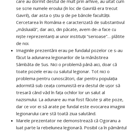
care au dormit destul de mult prin arhive, au uitat cum
se scrie numele eroului (în loc de Gavrilă era trecut
Gavril), dar asta o știu și de pe băncile facultății.
Cercetarea în România e caracterizată de substantivul
„măsluială”, dar aici, din păcate, avem de-a face cu
niște reprezentanți ai unor instituții “serioase”… plătite
de noi.
Imaginile prezentării erau pe fundalul pozelor ce s-au
făcut la adunarea legionarilor de la mănăstirea
Sâmbăta de Sus. Nici o problemă până aici, doar că
toate pozele erau cu salutul legionar. Tot nici o
problema pentru cunoscători, dar pentru populația
adormită sub ceața comunistă era destul de ușor să
tresară când văd în fața ochilor lor un salut al
nazismului. La adunare au mai fost făcute și alte poze,
dar ce vor ei să arate pe fundal este evocarea imaginii
legionarului care stă toată ziua salutând.
Marele prezentator ne demonstrează că Ogoranu a
luat parte la rebeliunea legionară. Posibil ca în pământul