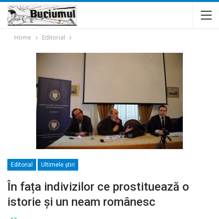
Home
Editorial
Editorial
Ultimele ştiri
În fața indivizilor ce prostituează o
istorie și un neam românesc