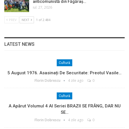
anticomunistă din Făgăraș…
iul. 27, 2026
PREV
NEXT
1 of 2.484
LATEST NEWS
Cultură
5 August 1976. Asasinați De Securitate: Preotul Vasile…
Florin Dobrescu
4 zile ago
0
Cultură
A Apărut Volumul 4 Al Seriei BRAZII SE FRÂNG, DAR NU
SE…
Florin Dobrescu
4 zile ago
0