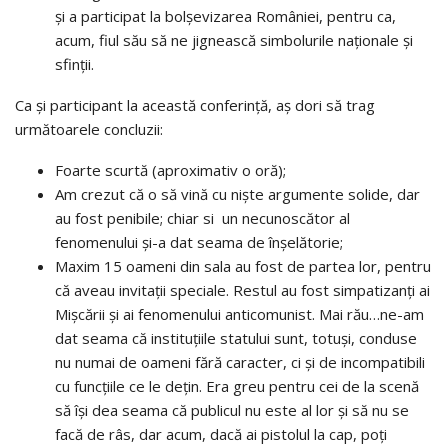
și a participat la bolșevizarea României, pentru ca,
acum, fiul său să ne jignească simbolurile naționale și
sfinții.
Ca și participant la această conferință, aș dori să trag
următoarele concluzii:
Foarte scurtă (aproximativ o oră);
Am crezut că o să vină cu niște argumente solide, dar
au fost penibile; chiar si un necunoscător al
fenomenului și-a dat seama de înșelătorie;
Maxim 15 oameni din sala au fost de partea lor, pentru
că aveau invitații speciale. Restul au fost simpatizanți ai
Mișcării și ai fenomenului anticomunist. Mai rău…ne-am
dat seama că instituțiile statului sunt, totuși, conduse
nu numai de oameni fără caracter, ci și de incompatibili
cu funcțiile ce le dețin. Era greu pentru cei de la scenă
să își dea seama că publicul nu este al lor și să nu se
facă de râs, dar acum, dacă ai pistolul la cap, poți