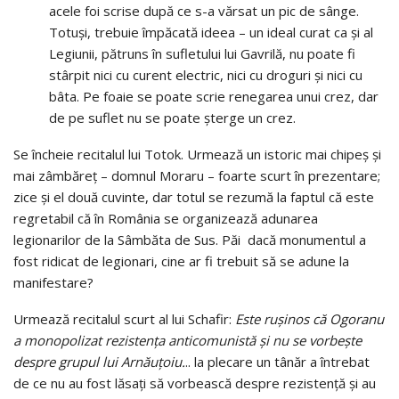
acele foi scrise după ce s-a vărsat un pic de sânge.
Totuși, trebuie împăcată ideea – un ideal curat ca și al
Legiunii, pătruns în sufletului lui Gavrilă, nu poate fi
stârpit nici cu curent electric, nici cu droguri și nici cu
bâta. Pe foaie se poate scrie renegarea unui crez, dar
de pe suflet nu se poate șterge un crez.
Se încheie recitalul lui Totok. Urmează un istoric mai chipeș și
mai zâmbăreț – domnul Moraru – foarte scurt în prezentare;
zice și el două cuvinte, dar totul se rezumă la faptul că este
regretabil că în România se organizează adunarea
legionarilor de la Sâmbăta de Sus. Păi dacă monumentul a
fost ridicat de legionari, cine ar fi trebuit să se adune la
manifestare?
Urmează recitalul scurt al lui Schafir:
Este rușinos că Ogoranu
a monopolizat rezistența anticomunistă și nu se vorbește
despre grupul lui Arnăuțoiu.
.. la plecare un tânăr a întrebat
de ce nu au fost lăsați să vorbească despre rezistență și au