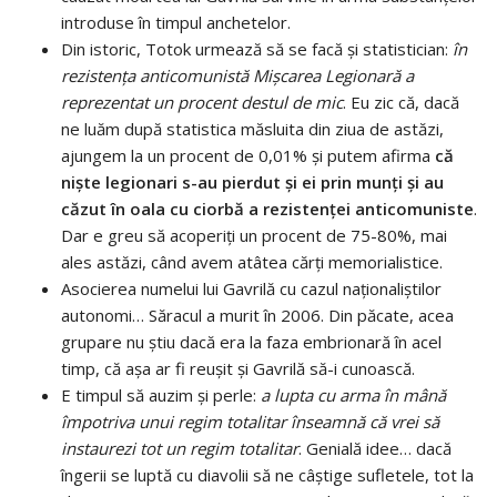
introduse în timpul anchetelor.
Din istoric, Totok urmează să se facă și statistician:
în
rezistența anticomunistă Mișcarea Legionară a
reprezentat un procent destul de mic
. Eu zic că, dacă
ne luăm după statistica măsluita din ziua de astăzi,
ajungem la un procent de 0,01% și putem afirma
că
niște legionari s-au pierdut și ei prin munți și au
căzut în oala cu ciorbă a rezistenței anticomuniste
.
Dar e greu să acoperiți un procent de 75-80%, mai
ales astăzi, când avem atâtea cărți memorialistice.
Asocierea numelui lui Gavrilă cu cazul naționaliștilor
autonomi… Săracul a murit în 2006. Din păcate, acea
grupare nu știu dacă era la faza embrionară în acel
timp, că așa ar fi reușit și Gavrilă să-i cunoască.
E timpul să auzim și perle:
a lupta cu arma în mână
împotriva unui regim totalitar înseamnă că vrei să
instaurezi tot un regim totalitar
. Genială idee… dacă
îngerii se luptă cu diavolii să ne câștige sufletele, tot la