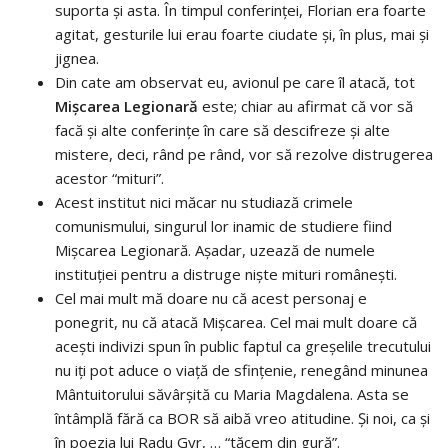
suporta și asta. În timpul conferinței, Florian era foarte
agitat, gesturile lui erau foarte ciudate și, în plus, mai și
jignea.
Din cate am observat eu, avionul pe care îl atacă, tot
Mișcarea Legionară
este; chiar au afirmat că vor să
facă și alte conferințe în care să descifreze și alte
mistere, deci, rând pe rând, vor să rezolve distrugerea
acestor “mituri”.
Acest institut nici măcar nu studiază crimele
comunismului, singurul lor inamic de studiere fiind
Mișcarea Legionară. Așadar, uzează de numele
instituției pentru a distruge niște mituri românești.
Cel mai mult mă doare nu că acest personaj e
ponegrit, nu că atacă Mișcarea. Cel mai mult doare că
acești indivizi spun în public faptul ca greșelile trecutului
nu iți pot aduce o viață de sfințenie, renegând minunea
Mântuitorului săvârșită cu Maria Magdalena. Asta se
întâmplă fără ca BOR să aibă vreo atitudine. Și noi, ca și
în poezia lui Radu Gyr, … “tăcem din gură”.