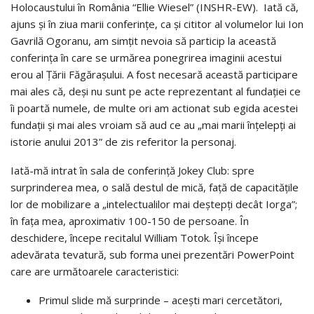
Holocaustului în România “Ellie Wiesel” (INSHR-EW). Iată că,
ajuns și în ziua marii conferințe, ca și cititor al volumelor lui Ion
Gavrilă Ogoranu, am simțit nevoia să particip la această
conferința în care se urmărea ponegrirea imaginii acestui
erou al Țării Făgărașului. A fost necesară această participare
mai ales că, deși nu sunt pe acte reprezentant al fundației ce
îi poartă numele, de multe ori am actionat sub egida acestei
fundații și mai ales vroiam să aud ce au „mai marii înțelepți ai
istorie anului 2013” de zis referitor la personaj.
Iată-mă intrat în sala de conferință Jokey Club: spre
surprinderea mea, o sală destul de mică, față de capacitățile
lor de mobilizare a „intelectualilor mai deștepți decât Iorga”;
în fața mea, aproximativ 100-150 de persoane. În
deschidere, începe recitalul William Totok. Își începe
adevărata tevatură, sub forma unei prezentări PowerPoint
care are următoarele caracteristici:
Primul slide mă surprinde – acești mari cercetători,