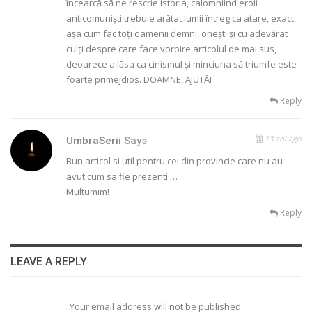
încearcă să ne rescrie istoria, calomniind eroii
anticomuniști trebuie arătat lumii întreg ca atare, exact
așa cum fac toți oamenii demni, onești și cu adevărat
culți despre care face vorbire articolul de mai sus,
deoarece a lăsa ca cinismul și minciuna să triumfe este
foarte primejdios. DOAMNE, AJUTĂ!
Reply
13 ani ago
UmbraSerii
Says
Bun articol si util pentru cei din provincie care nu au
avut cum sa fie prezenti …
Multumim!
Reply
LEAVE A REPLY
Your email address will not be published.