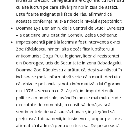
cu alte lucruri pe care săvârșim noi în ziua de astăzi.
Este foarte indignat și îi face de râs, afirmând că
această conferință nu s-a ridicat la nivelul așteptărilor;
Doamna Lya Beniamin, de la Centrul de Studii Evreiești
– a dat citire unui citat din Corneliu Zelea Codreanu;
Impresionantă până la lacrimi a fost intervenția d-nei
Zoe Rădulescu, nimeni alta decât fiica luptătorului
anticomunist Gogu Puiu, legionar, lider al rezistenței
din Dobrogea, ucis de Securitate în zona Babadagului.
Doamna Zoe Rădulescu a arătat că, deși s-a născut în
închisoare (nota informativă scrie că a murit, deci uite
că arhivele pot anula și nota informativă a lui Ogoranu
din 1976 – securea cu 2 tăișuri), în timpul detenției
politice a mamei sale, având în familie mai multe rude
executate de comuniști, a reușit să depășească
sentimentele de ură sau răzbunare, înțelegând să
prețuiască toți oamenii, inclusiv evreii, popor pe care a
afirmat că îl admiră pentru cultura sa. De pe această