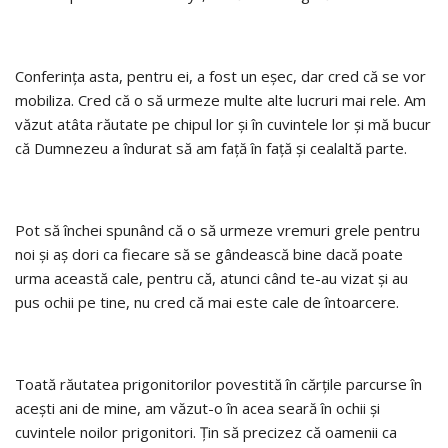
Conferința asta, pentru ei, a fost un eșec, dar cred că se vor
mobiliza. Cred că o să urmeze multe alte lucruri mai rele. Am
văzut atâta răutate pe chipul lor și în cuvintele lor și mă bucur
că Dumnezeu a îndurat să am față în față și cealaltă parte.
Pot să închei spunând că o să urmeze vremuri grele pentru
noi și aș dori ca fiecare să se gândească bine dacă poate
urma această cale, pentru că, atunci când te-au vizat și au
pus ochii pe tine, nu cred că mai este cale de întoarcere.
Toată răutatea prigonitorilor povestită în cărțile parcurse în
acești ani de mine, am văzut-o în acea seară în ochii și
cuvintele noilor prigonitori. Țin să precizez că oamenii ca