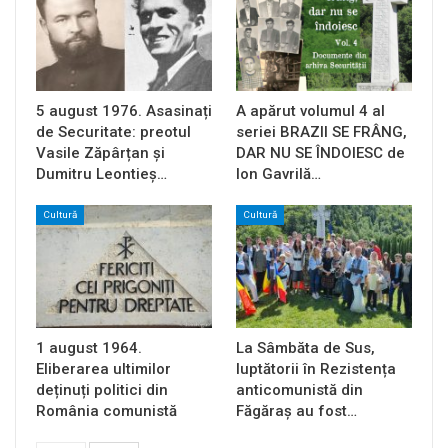
5 august 1976. Asasinați
A apărut volumul 4 al
de Securitate: preotul
seriei BRAZII SE FRÂNG,
Vasile Zăpârțan și
DAR NU SE ÎNDOIESC de
Dumitru Leontieș…
Ion Gavrilă…
Cultură
Cultură
1 august 1964.
La Sâmbăta de Sus,
Eliberarea ultimilor
luptătorii în Rezistența
deținuți politici din
anticomunistă din
România comunistă
Făgăraș au fost…