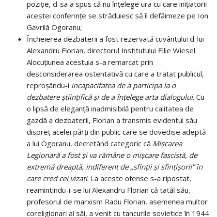
poziție, d-sa a spus că nu înțelege ura cu care inițiatorii
acestei conferințe se străduiesc să îl defăimeze pe Ion
Gavrilă Ogoranu;
Încheierea dezbaterii a fost rezervată cuvântului d-lui
Alexandru Florian, directorul Institutului Ellie Wiesel.
Alocuțiunea acestuia s-a remarcat prin
desconsiderarea ostentativă cu care a tratat publicul,
reproșându-i
incapacitatea de a participa la o
dezbatere științifică și de a înțelege arta dialogului
. Cu
o lipsă de eleganță inadmisibilă pentru calitatea de
gazdă a dezbaterii, Florian a transmis evidentul său
dispreț acelei părți din public care se dovedise adeptă
a lui Ogoranu, decretând categoric că
Mișcarea
Legionară a fost și va rămâne o mișcare fascistă, de
extremă dreaptă, indiferent de „sfinții și sfințișorii” în
care cred cei vizați
. La aceste ofense s-a ripostat,
reamintindu-i-se lui Alexandru Florian că tatăl său,
profesorul de marxism Radu Florian, asemenea multor
coreligionari ai săi, a venit cu tancurile sovietice în 1944