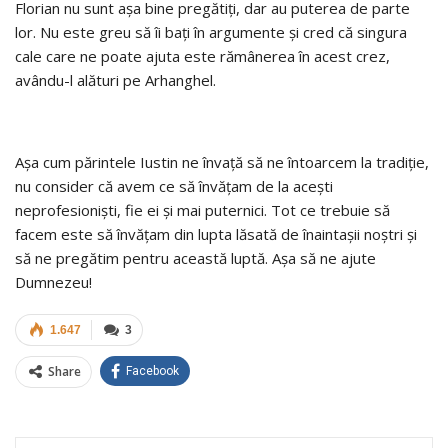
Florian nu sunt așa bine pregătiți, dar au puterea de parte
lor. Nu este greu să îi bați în argumente și cred că singura
cale care ne poate ajuta este rămânerea în acest crez,
avându-l alături pe Arhanghel.
Așa cum părintele Iustin ne învață să ne întoarcem la tradiție,
nu consider că avem ce să învățam de la acești
neprofesioniști, fie ei şi mai puternici. Tot ce trebuie să
facem este să învățam din lupta lăsată de înaintaşii noştri și
să ne pregătim pentru această luptă. Așa să ne ajute
Dumnezeu!
1.647
3
Share
Facebook