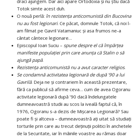
draci ajungem. Dar aici apare Ortodoxia și nu știu dacă
Totok simte acest duh.
O nouă perlă:
în rezistența anticomunistă din Bucovina
nu au fost legionari
. Ce păcat, domnule Totok, că noi l-
am filmat pe Gavril Vatamaniuc și asa frumos ne-a
cântat cântece legionare…
Episcopul Ioan Suciu –
spune despre el că împărțea
manifeste populației prin care anunța că Stalin o să
ajungă papă
.
Rezistența anticomunistă nu a avut caracter religios
.
Se condamnă activitatea legionară de după ’90 a lui
Gavrilă
. Deja ne și contrariem în această prezentare,
fără ca publicul să afirme ceva… cum de avea Ogoranu
activitate legionară după ’90 dacă îndelungatele
dumneavoastră studii au scos la iveală faptul că, în
1976, Ogoranu s-a dezis de Mișcarea Legionară? Sau
poate fi şi altceva – dumneavoastră ați uitat să studiați
torturile prin care au trecut deținuții politici în anchetele
de la Securitate, iar în mâinile voastre au rămas doar